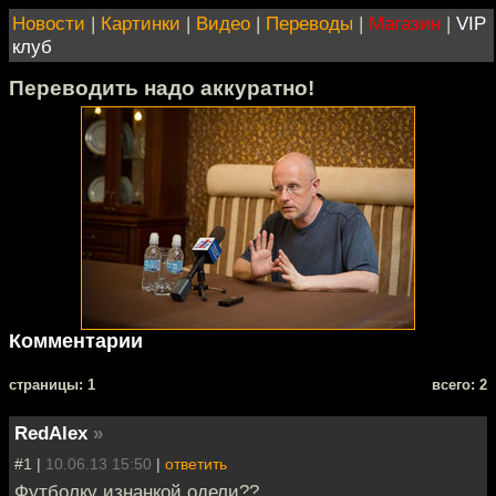
Новости
|
Картинки
|
Видео
|
Переводы
|
Магазин
|
VIP
клуб
Переводить надо аккуратно!
Комментарии
cтраницы: 1
всего: 2
RedAlex
»
#1 |
10.06.13 15:50
|
ответить
Футболку изнанкой одели??