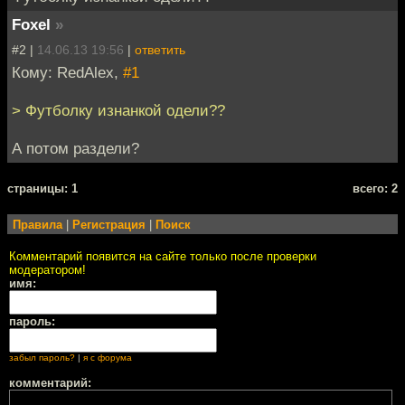
Foxel
»
#2 |
14.06.13 19:56
|
ответить
Кому: RedAlex,
#1
> Футболку изнанкой одели??
А потом раздели?
cтраницы: 1
всего: 2
Правила
|
Регистрация
|
Поиск
Комментарий появится на сайте только после проверки
модератором!
имя:
пароль:
забыл пароль?
|
я с форума
комментарий: