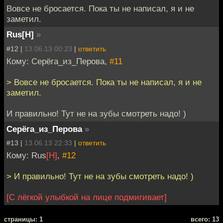
Вовсе не бросается. Пока ты не написал, я и не
заметил.
Rus[H]
»
#12 |
13.06.13 00:23
|
ответить
Кому: Серёга_из_Перова,
#11
> Вовсе не бросается. Пока ты не написал, я и не
заметил.
И правильно! Тут не на зубы смотреть надо! )
Серёга_из_Перова
»
#13 |
13.06.13 22:33
|
ответить
Кому: Rus
[H]
,
#12
> И правильно! Тут не на зубы смотреть надо! )
[С лёгкой улыбкой на лице подмигивает]
cтраницы: 1
всего: 13