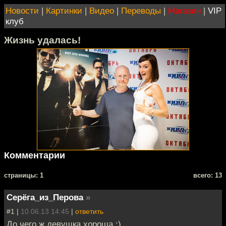
Новости
|
Картинки
|
Видео
|
Переводы
|
Магазин
|
VIP
клуб
Жизнь удалась!
Комментарии
cтраницы: 1
всего: 13
Серёга_из_Перова
»
#1 |
10.06.13 14:45
|
ответить
До чего ж девушка хороша :)