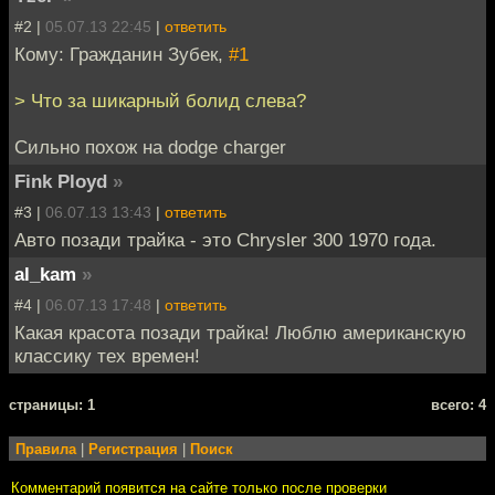
#2 |
05.07.13 22:45
|
ответить
Кому: Гражданин Зубек,
#1
> Что за шикарный болид слева?
Сильно похож на dodge charger
Fink Ployd
»
#3 |
06.07.13 13:43
|
ответить
Авто позади трайка - это Chrysler 300 1970 года.
al_kam
»
#4 |
06.07.13 17:48
|
ответить
Какая красота позади трайка! Люблю американскую
классику тех времен!
cтраницы: 1
всего: 4
Правила
|
Регистрация
|
Поиск
Комментарий появится на сайте только после проверки