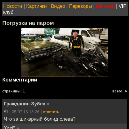
Новости
|
Картинки
|
Видео
|
Переводы
|
Магазин
|
VIP
клуб
Погрузка на паром
Комментарии
cтраницы: 1
всего: 4
Гражданин Зубек
»
#1 |
05.07.13 18:26
|
ответить
Что за шикарный болид слева?
YzeF
»