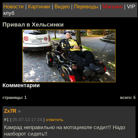
Новости
|
Картинки
|
Видео
|
Переводы
|
Магазин
|
VIP
клуб
Привал в Хельсинки
Комментарии
cтраницы: 1
всего: 6
Zx7R
»
#1 |
05.07.13 17:24
|
ответить
Камрад неправильно на мотоциколе сидит!! Надо
наоборот сидеть!!