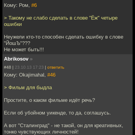
Кому: Ром,
#6
> Такому не слабо сделать в слове "Ёж" четыре
ошибки
Неужели кто-то способен сделать ошибку в слове
"ЙошЪ"???
Не может быть!!!
Abrikosov
»
#48 |
23.10.13 17:23
|
ответить
Кому: Okajimahal,
#46
> Фильм для быдла
Простите, о каком фильме идёт речь?
Если об убойном уикенде, то да, соглашусь.
А вот "Сталинград" - не такой, он для креативных,
тонко чувствующих личностей!