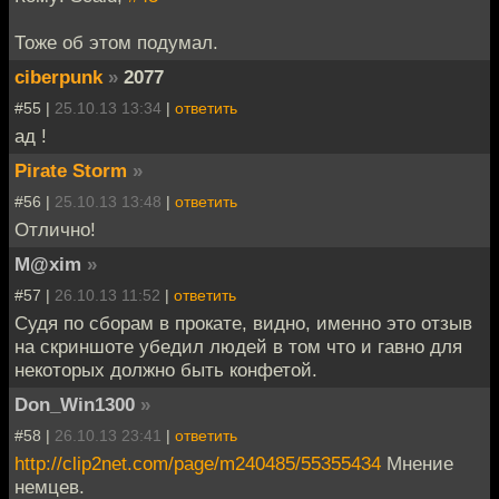
Тоже об этом подумал.
ciberpunk
»
2077
#55 |
25.10.13 13:34
|
ответить
ад !
Pirate Storm
»
#56 |
25.10.13 13:48
|
ответить
Отлично!
M@xim
»
#57 |
26.10.13 11:52
|
ответить
Судя по сборам в прокате, видно, именно это отзыв
на скриншоте убедил людей в том что и гавно для
некоторых должно быть конфетой.
Don_Win1300
»
#58 |
26.10.13 23:41
|
ответить
http://clip2net.com/page/m240485/55355434
Мнение
немцев.