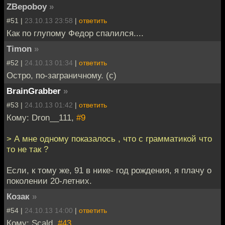
ZBepoboy
»
#51 |
23.10.13 23:58
|
ответить
Как по глупому Федор спалился....
Timon
»
#52 |
24.10.13 01:34
|
ответить
Остро, по-заграничному. (с)
BrainGrabber
»
#53 |
24.10.13 01:42
|
ответить
Кому: Dron__111,
#9
> А мне одному показалось , что с грамматикой что
то не так ?
Если, к тому же, 91 в нике- год рождения, я плачу о
поколении 20-летних.
Козак
»
#54 |
24.10.13 14:00
|
ответить
Кому: Scald,
#43