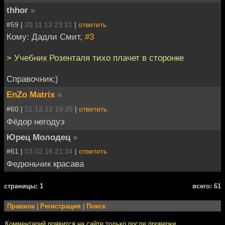
thhor
»
#59 |
20.11.13 23:21
|
ответить
Кому: Дадли Смит,
#3
> Учебник Розенталя тихо плачет в сторонке
Справочник;)
EnZo Matrix
»
#60 |
21.12.13 19:35
|
ответить
Фёдор негодуэ
Юрец Молодец
»
#61 |
03.02.16 21:24
|
ответить
Федюньчик красава
cтраницы: 1
всего: 61
Правила
|
Регистрация
|
Поиск
Комментарий появится на сайте только после проверки