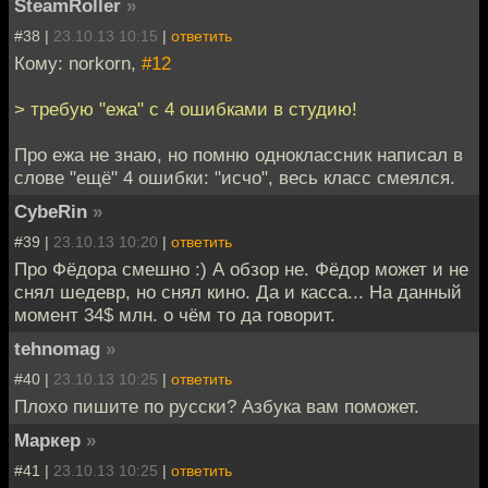
SteamRoller
»
#38 |
23.10.13 10:15
|
ответить
Кому: norkorn,
#12
> требую "ежа" с 4 ошибками в студию!
Про ежа не знаю, но помню одноклассник написал в
слове "ещё" 4 ошибки: "исчо", весь класс смеялся.
CybeRin
»
#39 |
23.10.13 10:20
|
ответить
Про Фёдора смешно :) А обзор не. Фёдор может и не
снял шедевр, но снял кино. Да и касса... На данный
момент 34$ млн. о чём то да говорит.
tehnomag
»
#40 |
23.10.13 10:25
|
ответить
Плохо пишите по русски? Азбука вам поможет.
Маркер
»
#41 |
23.10.13 10:25
|
ответить