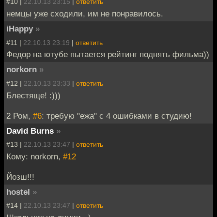
#10 |
22.10.13 23:15
|
ответить
немцы уже сходили, им не понравилось.
iHappy
»
#11 |
22.10.13 23:19
|
ответить
Федор на ютубе пытается рейтинг поднять фильма))
norkorn
»
#12 |
22.10.13 23:33
|
ответить
Блестяще! :)))
2 Ром,
#6
: требую "ежа" с 4 ошибками в студию!
David Burns
»
#13 |
22.10.13 23:47
|
ответить
Кому: norkorn,
#12
Йозш!!!
hostel
»
#14 |
22.10.13 23:47
|
ответить