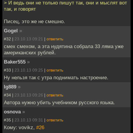
> И ведь они не только пишут так, они и мыслят вот
так, и говорят
Писец, это же не смешно.
Gogel
»
#32 |
23.10.13 09:21
|
ответить
смех смехом, а эта нудятина собрала 33 ляма уже
американских рублей.
Baker555
»
#33 |
23.10.13 09:25
|
ответить
Ну нельзя так с утра поднимать настроение.
Ig889
»
#34 |
23.10.13 09:26
|
ответить
Автора нужно убить учебником русского языка.
osnova
»
#35 |
23.10.13 09:31
|
ответить
Кому: vovikz,
#26