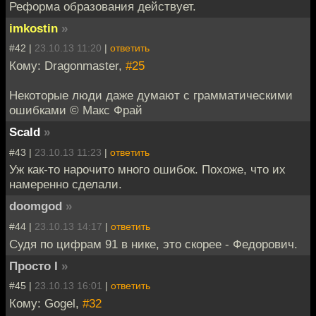
Реформа образования действует.
imkostin
»
#42 |
23.10.13 11:20
|
ответить
Кому: Dragonmaster,
#25
Некоторые люди даже думают с грамматическими
ошибками © Макс Фрай
Scald
»
#43 |
23.10.13 11:23
|
ответить
Уж как-то нарочито много ошибок. Похоже, что их
намеренно сделали.
doomgod
»
#44 |
23.10.13 14:17
|
ответить
Судя по цифрам 91 в нике, это скорее - Федорович.
Просто I
»
#45 |
23.10.13 16:01
|
ответить
Кому: Gogel,
#32