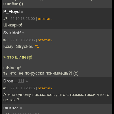
ошибки)))
P_Floyd
»
#7 |
22.10.13 23:00
|
ответить
Шикарно!
Sviridoff
»
#8 |
22.10.13 23:06
|
ответить
Кому: Strycker,
#5
> это шИдевр!
шЫдевр!
ты что, не по-русски понимаешь?! (с)
Dron__111
»
#9 |
22.10.13 23:15
|
ответить
А мне одному показалось , что с грамматикой что то
не так ?
morozz
»