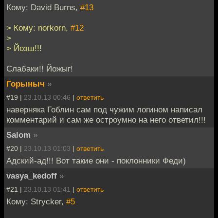
Кому: David Burns,
#13
> Кому: norkorn,
#12
>
> Йозш!!!
Слабаки!! Йожыг!
Горыныч
»
#19 |
23.10.13 00:46
|
ответить
наверняка Гоблин сам под чужим логином написал
комментарий и сам же остроумно на него ответил!!!
Salom
»
#20 |
23.10.13 01:03
|
ответить
Адский-ад!!! Вот такие они - поклонники Феди)
vasya_kedoff
»
#21 |
23.10.13 01:41
|
ответить
Кому: Strycker,
#5