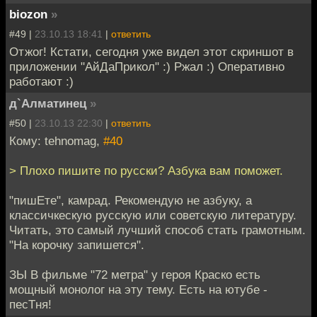
biozon
»
#49 |
23.10.13 18:41
|
ответить
Отжог! Кстати, сегодня уже видел этот скриншот в
приложении "АйДаПрикол" :) Ржал :) Оперативно
работают :)
д`Алматинец
»
#50 |
23.10.13 22:30
|
ответить
Кому: tehnomag,
#40
> Плохо пишите по русски? Азбука вам поможет.
"пишЕте", камрад. Рекомендую не азбуку, а
классичкескую русскую или советскую литературу.
Читать, это самый лучший способ стать грамотным.
"На корочку запишется".
ЗЫ В фильме "72 метра" у героя Краско есть
мощный монолог на эту тему. Есть на ютубе -
песТня!