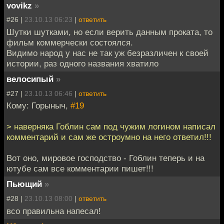
vovikz
»
#26 |
23.10.13 06:23
|
ответить
Шутки шутками, но если верить данным проката, то
фильм коммерчески состоялся.
Видимо народ у нас не так уж безразличен к своей
истории, раз одного названия хватило
велосипый
»
#27 |
23.10.13 06:46
|
ответить
Кому: Горыныч,
#19
> наверняка Гоблин сам под чужим логином написал
комментарий и сам же остроумно на него ответил!!!
Вот оно, мировое господство - Гоблин теперь и на
ютубе сам все комментарии пишет!!!
Пьющий
»
#28 |
23.10.13 08:00
|
ответить
всо правильна напесал!