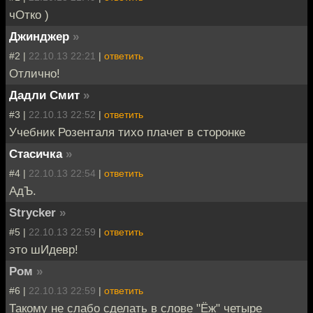
чОтко )
Джинджер
»
#2 |
22.10.13 22:21
|
ответить
Отлично!
Дадли Смит
»
#3 |
22.10.13 22:52
|
ответить
Учебник Розенталя тихо плачет в сторонке
Стасичка
»
#4 |
22.10.13 22:54
|
ответить
АдЪ.
Strycker
»
#5 |
22.10.13 22:59
|
ответить
это шИдевр!
Ром
»
#6 |
22.10.13 22:59
|
ответить
Такому не слабо сделать в слове "Ёж" четыре