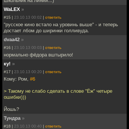
Школьник на линии...)
WaLEX
»
#15 |
23.10.13 00:02
|
ответить
"русское кино встало на уровинь выше" - и теперь
достает лбом до ширинки голливуда.
dvaa42
»
#16 |
23.10.13 00:03
|
ответить
нормально фёдора вштырило!
ку!
»
#17 |
23.10.13 00:20
|
ответить
Кому: Ром,
#6
> Такому не слабо сделать в слове "Ёж" четыре
ошибки)))
Йошь?
Тундра
»
#18 |
23.10.13 00:40
|
ответить