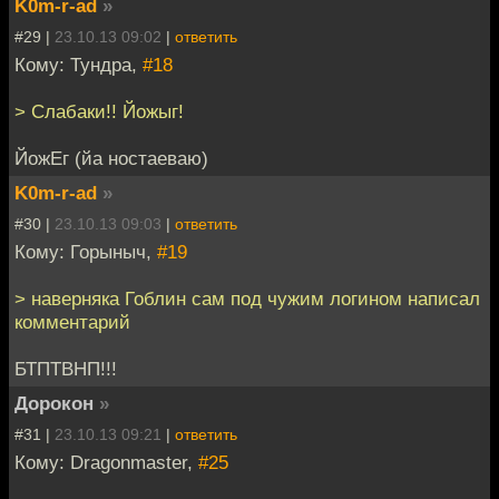
K0m-r-ad
»
#29 |
23.10.13 09:02
|
ответить
Кому: Тундра,
#18
> Слабаки!! Йожыг!
ЙожЕг (йа ностаеваю)
K0m-r-ad
»
#30 |
23.10.13 09:03
|
ответить
Кому: Горыныч,
#19
> наверняка Гоблин сам под чужим логином написал
комментарий
БТПТВНП!!!
Дорокон
»
#31 |
23.10.13 09:21
|
ответить
Кому: Dragonmaster,
#25