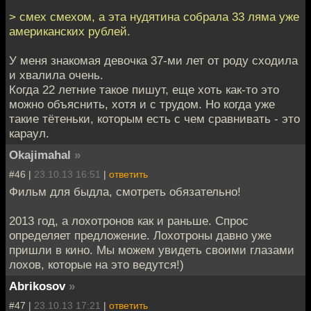
> смех смехом, а эта нудятина собрала 33 ляма уже
американских рублей.
У меня знакомая девочка 37-ми лет от роду сходила
и хвалила очень.
Когда 22 летние такое пишут, еще хоть как-то это
можно объяснить, хотя и с трудом. Но когда уже
такие тётеньки, которым есть с чем сравнивать - это
караул.
Okajimahal
»
#46 |
23.10.13 16:51
|
ответить
Фильм для быдла, смотреть обязательно!
2013 год, а лохотронов как и раньше. Спрос
определяет предложение. Лохотроны давно уже
пришли в кино. Мы можем увидеть своими глазами
лохов, которые на это ведутся!)
Abrikosov
»
#47 |
23.10.13 17:21
|
ответить