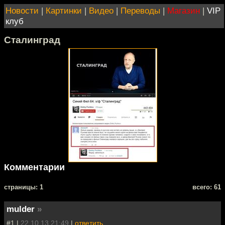
Новости
|
Картинки
|
Видео
|
Переводы
|
Магазин
|
VIP
клуб
Сталинград
Комментарии
cтраницы: 1
всего: 61
mulder
»
#1 |
22.10.13 21:49
|
ответить