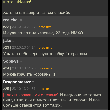
> это шИдевр!
Хоть не шЫдевр и на том спасибо
realchel
»
#22 |
23.10.13 02:57
|
ответить
И судя по логину человеку 22 года ИМХО
jake
»
#23 |
23.10.13 04:14
|
ответить
Ушатал себе черепную коробку facepalmом
Sobikvs
»
#24 |
23.10.13 04:25
|
ответить
Можна грабить корованы!!!
Dragonmaster
»
#25 |
23.10.13 04:31
|
ответить
[плачет кровавыми слезами]
И ведь они не только
пишут так, они и мыслят вот так, и говорят. И все
больше становится вот таких.