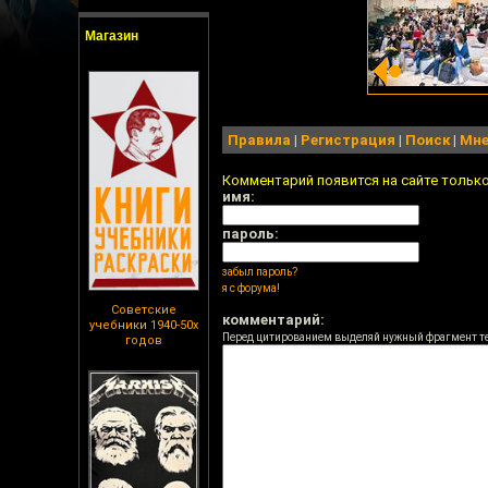
Магазин
Правила
|
Регистрация
|
Поиск
|
Мне
Комментарий появится на сайте тольк
имя:
пароль:
забыл пароль?
я с форума!
Советские
комментарий:
учебники 1940-50х
Перед цитированием выделяй нужный фрагмент т
годов