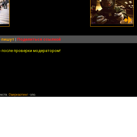
 пишут
|
Поделиться ссылкой
о после проверки модератором!
екста.
Оверквотинг
- зло.