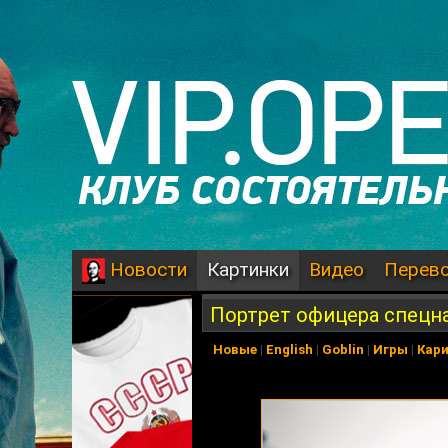
Картинки
Видео
Перев
Новости
Портрет офицера спецн
Новые
|
English
|
Goblin
|
Игры
|
Кар