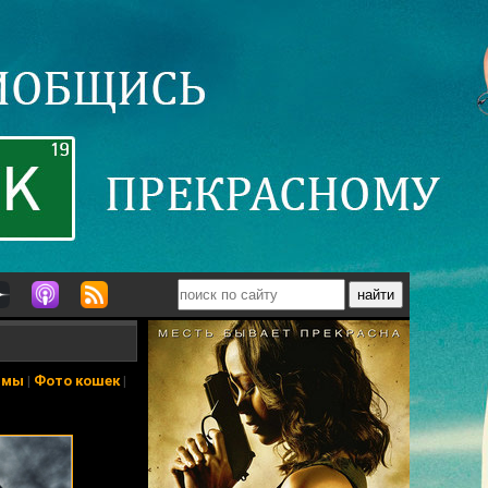
ьмы
|
Фото кошек
|