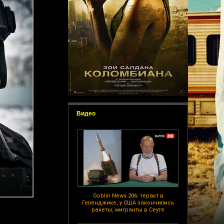
Видео
Goblin News 206: теракт в
Геленджике, у США закончились
ракеты, мигранты в Сеуте