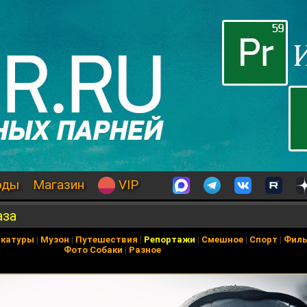
оды
Магазин
VIP
аза
икатуры
|
Музон
|
Путешествия
|
Репортажи
|
Смешное
|
Спорт
|
Фил
Фото Собаки
|
Разное