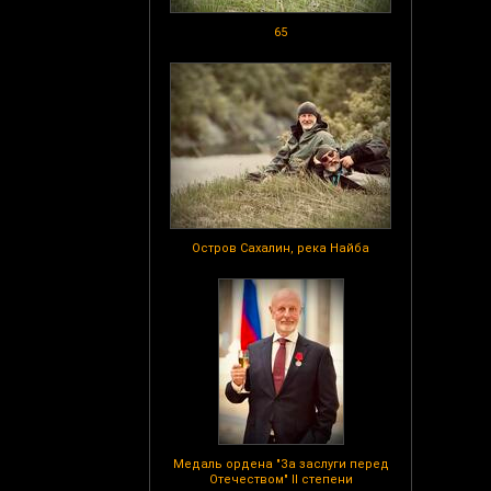
65
Остров Сахалин, река Найба
Медаль ордена "За заслуги перед
Отечеством" II степени