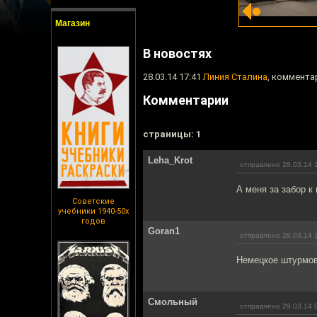
Магазин
В новостях
28.03.14 17:41
Линия Сталина
, коммента
Комментарии
cтраницы: 1
Leha_Krot
отправлено 28.03.14 
А меня за забор к
Советские
учебники 1940-50х
годов
Goran1
отправлено 28.03.14 
Немецкое штурмово
Смольный
отправлено 29.03.14 