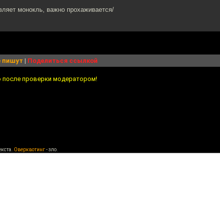
равляет монокль, важно прохаживается/
 пишут
|
Поделиться ссылкой
о после проверки модератором!
екста.
Оверквотинг
- зло.