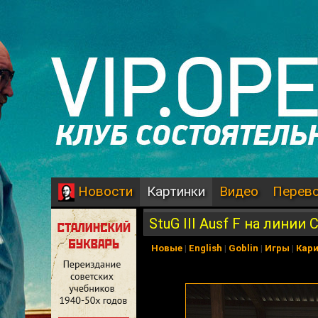
Картинки
Видео
Перев
Новости
StuG III Ausf F на линии
Новые
|
English
|
Goblin
|
Игры
|
Кар