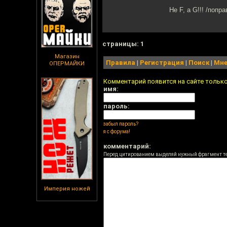
Не F, а G!!! /поп
cтраницы: 1
Магазин
Правила
|
Регистрация
|
Поиск
|
Мне
ОПЕРМАЙКИ
Комментарий появится на сайте тольк
имя:
пароль:
забыл пароль?
я с форума!
комментарий:
Перед цитированием выделяй нужный фрагмент т
Империя ножей