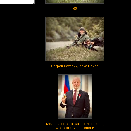
65
Остров Сахалин, река Найба
Медаль ордена "За заслуги перед
Отечеством" II степени