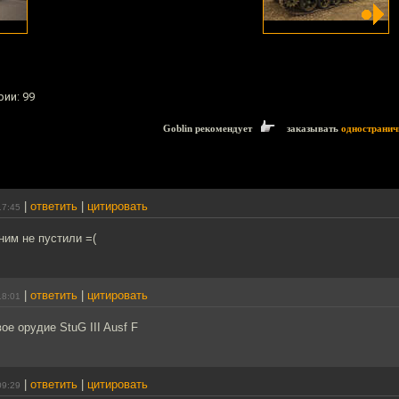
рии: 99
Goblin рекомендует
заказывать
одностранич
|
ответить
|
цитировать
17:45
 ним не пустили =(
|
ответить
|
цитировать
18:01
е орудие StuG III Ausf F
|
ответить
|
цитировать
09:29