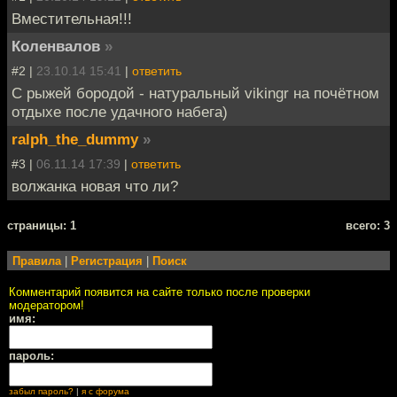
Вместительная!!!
Коленвалов
»
#2 |
23.10.14 15:41
|
ответить
С рыжей бородой - натуральный vikingr на почётном
отдыхе после удачного набега)
ralph_the_dummy
»
#3 |
06.11.14 17:39
|
ответить
волжанка новая что ли?
cтраницы: 1
всего: 3
Правила
|
Регистрация
|
Поиск
Комментарий появится на сайте только после проверки
модератором!
имя:
пароль:
забыл пароль?
|
я с форума