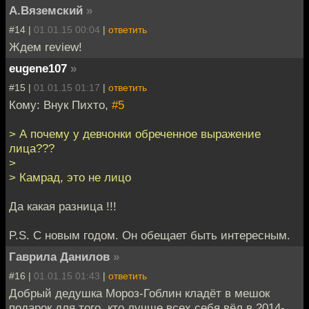
А.Вяземский
»
#14 |
01.01.15 00:04
|
ответить
Ждем review!
eugene107
»
#15 |
01.01.15 01:17
|
ответить
Кому: Внук Пихто,
#5
> А почему у девчонки обреченное выражение
лица???
>
> Камрад, это не лицо
Да какая разница !!!
P.S. С новым годом. Он обещает быть интересным.
Гаврила Данилов
»
#16 |
01.01.15 01:43
|
ответить
Добрый дедушка Мороз-Гоблин кладёт в мешок
подарок для того, кто лучше всех себя вёл в 2014-