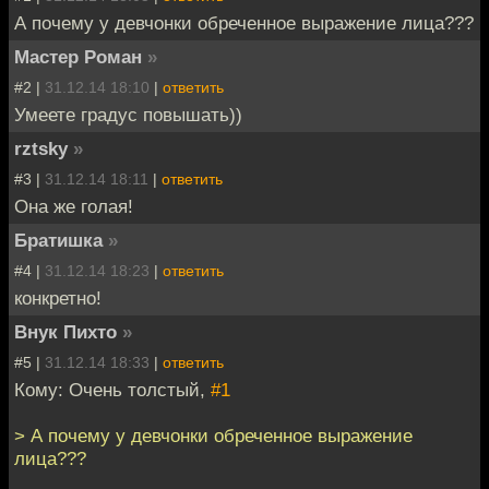
А почему у девчонки обреченное выражение лица???
Мастер Роман
»
#2 |
31.12.14 18:10
|
ответить
Умеете градус повышать))
rztsky
»
#3 |
31.12.14 18:11
|
ответить
Она же голая!
Братишка
»
#4 |
31.12.14 18:23
|
ответить
конкретно!
Внук Пихто
»
#5 |
31.12.14 18:33
|
ответить
Кому: Очень толстый,
#1
> А почему у девчонки обреченное выражение
лица???