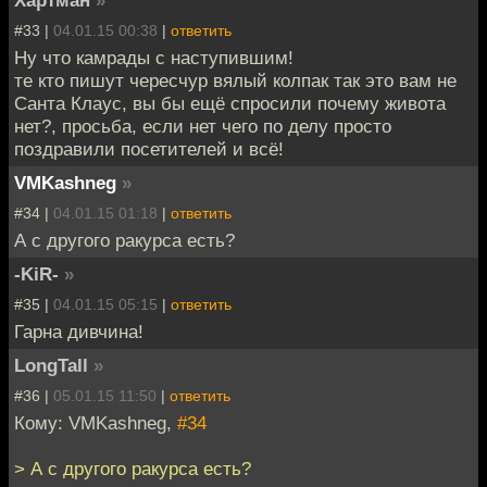
#33 |
04.01.15 00:38
|
ответить
Ну что камрады с наступившим!
те кто пишут чересчур вялый колпак так это вам не
Санта Клаус, вы бы ещё спросили почему живота
нет?, просьба, если нет чего по делу просто
поздравили посетителей и всё!
VMKashneg
»
#34 |
04.01.15 01:18
|
ответить
А с другого ракурса есть?
-KiR-
»
#35 |
04.01.15 05:15
|
ответить
Гарна дивчина!
LongTall
»
#36 |
05.01.15 11:50
|
ответить
Кому: VMKashneg,
#34
> А с другого ракурса есть?