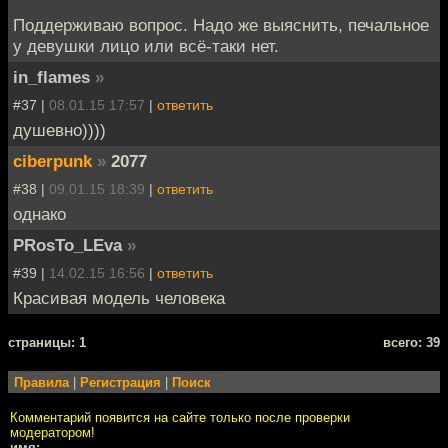
Поддерживаю вопрос. Надо же выяснить, печальное
у девушки лицо или всё-таки нет.
in_flames
»
#37 |
08.01.15 17:57
|
ответить
душевно))))
ciberpunk
»
2077
#38 |
09.01.15 18:39
|
ответить
однако
PRosTo_LEva
»
#39 |
14.02.15 16:56
|
ответить
Красивая модель человека
cтраницы: 1
всего: 39
Правила
|
Регистрация
|
Поиск
Комментарий появится на сайте только после проверки
модератором!
имя: