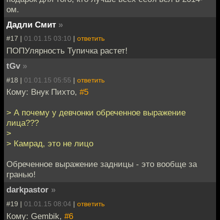
ом.
Дадли Смит
»
#17 |
01.01.15 03:10
|
ответить
ПОПУлярность Тупичка растет!
tGv
»
#18 |
01.01.15 05:55
|
ответить
Кому: Внук Пихто,
#5
> А почему у девчонки обреченное выражение
лица???
>
> Камрад, это не лицо
Обреченное выражение задницы - это вообще за
гранью!
darkpastor
»
#19 |
01.01.15 08:04
|
ответить
Кому: Gembik,
#6