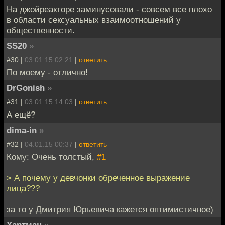
На джойреакторе заминусовали - совсем все плохо
в области сексуальных взаимоотношений у
общественности.
SS20
»
#30 |
03.01.15 02:21
|
ответить
По моему - отлично!
DrGonish
»
#31 |
03.01.15 14:03
|
ответить
А ещё?
dima-in
»
#32 |
04.01.15 00:37
|
ответить
Кому: Очень толстый,
#1
> А почему у девчонки обреченное выражение
лица???
за то у Дмитрия Юрьевича кажется оптимистичное)
Хартман
»