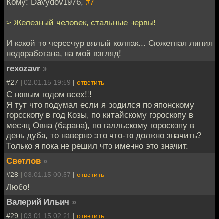
Кому: Davydov1976,
#7
> Железный человек, стальные нервы!
И какой-то чересчур вялый колпак... Сюжетная линия
недоработана, на мой взгляд!
rexozavr
»
#27 |
02.01.15 19:59
|
ответить
С новым годом всех!!!
Я тут что подумал если я родился по японскому
гороскопу в год Козы, по китайскому гороскопу в
месяц Овна (барана), по галльскому гороскопу в
день дуба, то наверно это что-то должно значить?
Только я пока не решил что именно это значит.
Светлов
»
#28 |
03.01.15 00:57
|
ответить
Любо!
Валерий Ильич
»
#29 |
03.01.15 02:21
|
ответить