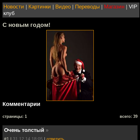
Новости
|
Картинки
|
Видео
|
Переводы
|
Магазин
|
VIP
клуб
С новым годом!
Комментарии
cтраницы: 1
всего: 39
Очень толстый
»
#1 |
31.12.14 18:05
|
ответить