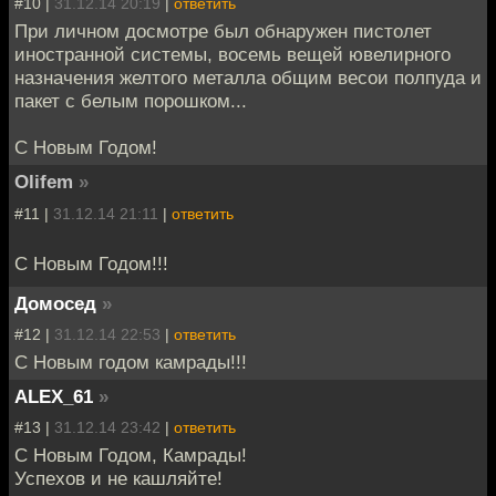
#10 |
31.12.14 20:19
|
ответить
При личном досмотре был обнаружен пистолет
иностранной системы, восемь вещей ювелирного
назначения желтого металла общим весои полпуда и
пакет с белым порошком...
С Новым Годом!
Olifem
»
#11 |
31.12.14 21:11
|
ответить
С Новым Годом!!!
Домосед
»
#12 |
31.12.14 22:53
|
ответить
С Новым годом камрады!!!
ALEX_61
»
#13 |
31.12.14 23:42
|
ответить
С Новым Годом, Камрады!
Успехов и не кашляйте!