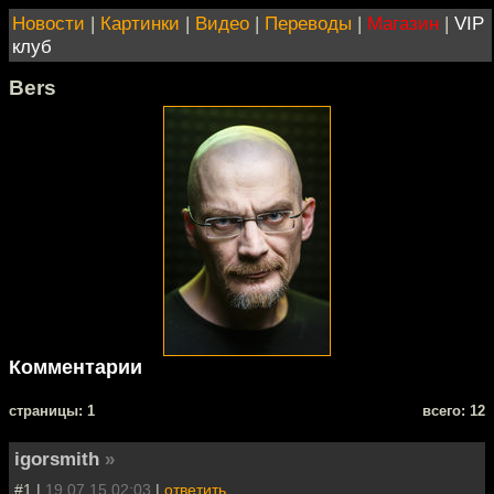
Новости
|
Картинки
|
Видео
|
Переводы
|
Магазин
|
VIP
клуб
Bers
Комментарии
cтраницы: 1
всего: 12
igorsmith
»
#1 |
19.07.15 02:03
|
ответить