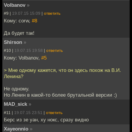
Volbanov
»
#9 |
19.07.15 15:09
|
ответить
Кому: corw,
#8
Да будет так!
Shirson
»
#10 |
19.07.15 19:58
|
ответить
Кому: Volbanov,
#5
> Мне одному кажется, что он здесь похож на В.И.
Ленина?
Не одному.
Но Ленин в какой-то более брутальной версии :)
MAD_sick
»
#11 |
19.07.15 23:51
|
ответить
Берс из зе уан, ху нокс, сразу видно
Xayeonnio
»