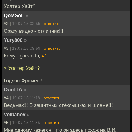
Уолтер Уайт?
QoMSoL
»
#2 |
19.07.15 02:55
|
ответить
Сразу видно - отличник!!!
Yury800
»
#3 |
19.07.15 09:59
|
ответить
Кому: igorsmith,
#1
> Уолтер Уайт?
Гордон Фримен !
ОлёША
»
#4 |
19.07.15 11:18
|
ответить
Ведьмак!!! В защитных стёклышках и шлеме!!!
Volbanov
»
#5 |
19.07.15 11:35
|
ответить
Мне одному кажется, что он здесь похож на В.И.