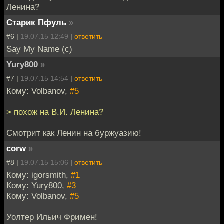
Ленина?
Старик Пфуль
»
#6 |
19.07.15 12:49
|
ответить
Say My Name (c)
Yury800
»
#7 |
19.07.15 14:54
|
ответить
Кому: Volbanov,
#5
> похож на В.И. Ленина?
Смотрит как Ленин на буржуазию!
corw
»
#8 |
19.07.15 15:06
|
ответить
Кому: igorsmith,
#1
Кому: Yury800,
#3
Кому: Volbanov,
#5
Уолтер Ильич Фримен!