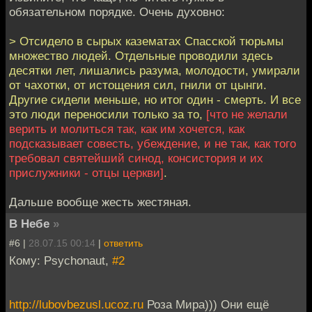
обязательном порядке. Очень духовно:
> Отсидело в сырых казематах Спасской тюрьмы
множество людей. Отдельные проводили здесь
десятки лет, лишались разума, молодости, умирали
от чахотки, от истощения сил, гнили от цынги.
Другие сидели меньше, но итог один - смерть. И все
это люди переносили только за то,
[что не желали
верить и молиться так, как им хочется, как
подсказывает совесть, убеждение, и не так, как того
требовал святейший синод, консистория и их
прислужники - отцы церкви]
.
Дальше вообще жесть жестяная.
В Небе
»
#6 |
28.07.15 00:14
|
ответить
Кому: Psychonaut,
#2
http://lubovbezusl.ucoz.ru
Роза Мира))) Они ещё