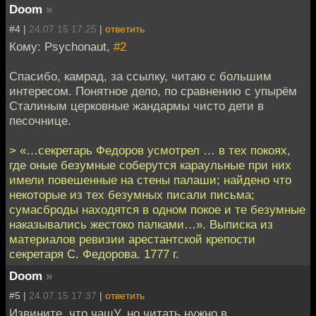
Doom
»
#4 |
24.07.15 17:25
|
ответить
Кому: Psychonaut,
#2
Спасибо, камрад, за ссылку, читаю с большим
интересом. Понятное дело, по сравнению с упырём
Сталиным церковные жандармы чисто дети в
песочнице.
> «…секретарь Федоров усмотрел … в тех покоях,
где оные безумные соберутся караульные при них
имели повешенные на стены палаши; найдено что
некоторые из тех безумных писали письма;
сумасброды находятся в одном покое и те безумные
наказывались жестоко палками…». Выписка из
материалов ревизии арестантской крепости
секретаря С. Федорова. 1777 г.
Doom
»
#5 |
24.07.15 17:37
|
ответить
Извините, что чащУ, но читать нужно в