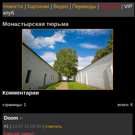
Новости
|
Картинки
|
Видео
|
Переводы
|
Магазин
|
VIP
клуб
Монастырская тюрьма
Комментарии
cтраницы: 1
всего: 6
Doom
»
#1 |
23.07.15 09:59
|
ответить
[чешет репу]