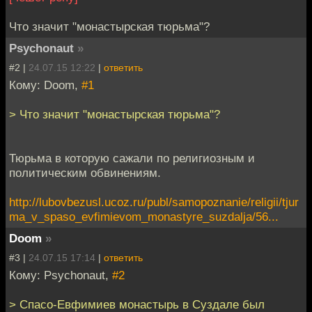
Что значит "монастырская тюрьма"?
Psychonaut
»
#2 |
24.07.15 12:22
|
ответить
Кому: Doom,
#1
> Что значит "монастырская тюрьма"?
Тюрьма в которую сажали по религиозным и
политическим обвинениям.
http://lubovbezusl.ucoz.ru/publ/samopoznanie/religii/tjur
ma_v_spaso_evfimievom_monastyre_suzdalja/56...
Doom
»
#3 |
24.07.15 17:14
|
ответить
Кому: Psychonaut,
#2
> Спасо-Евфимиев монастырь в Суздале был