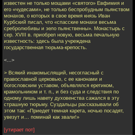
известен не только мощами «святого» Евфимия и
его «чудесами», не только беспробудным пьянством
монахов, о которых в свое время князь Иван
Курбский писал, что «спасские монахи весьма
сребролюбивы и зело пьянственны». Монастырь с
сер. XVIII в. приобрел новую, весьма печальную
известность: здесь была учреждена
государственная тюрьма-крепость.
<...>
> Всякий инакомыслящий, несогласный с
православной церковью, с ее канонами и
богословским уставом, объявлялся еретиком,
крамольником и т. п., и без суда и следствия по
одному лишь навету духовенства сажался в эту
страшную тюрьму. Суздальцы рассказывали об
этом так: «Приедет темная карета, ночью посадят,
увезут и… поминай как звали!»
[утирает пот]