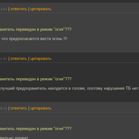
|
ответить
|
цитировать
14:54
анитель переведен в режим "огня"???
 что предполагается вести огонь !!!
|
ответить
|
цитировать
21:57
анитель переведен в режим "огня"???
лучший предохранитель находится в голове, поэтому нарушения ТБ нет. 
|
ответить
|
цитировать
09:33
анитель переведен в режим "огня"???
авильно держит.