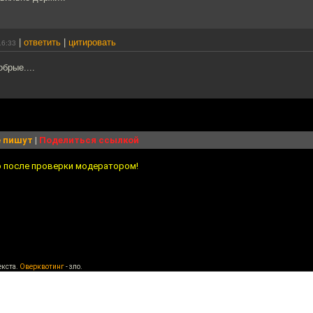
|
ответить
|
цитировать
16:33
брые....
 пишут
|
Поделиться ссылкой
о после проверки модератором!
екста.
Оверквотинг
- зло.