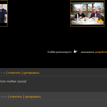
Goblin рекомендует
заказывать
разработ
|
ответить
|
цитировать
17:19
 from mother russia!
|
ответить
|
цитировать
 18:08