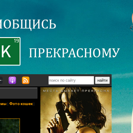
ьмы
|
Фото кошек
|