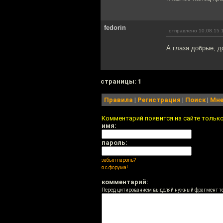
fedorin
отправлено 10.08.15 
А глаза добрые, до
cтраницы: 1
Правила
|
Регистрация
|
Поиск
|
Мне
Комментарий появится на сайте тольк
имя:
пароль:
забыл пароль?
я с форума!
комментарий:
Перед цитированием выделяй нужный фрагмент т