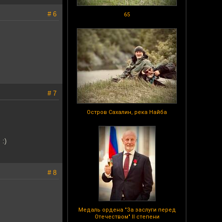
# 6
65
# 7
Остров Сахалин, река Найба
:)
# 8
Медаль ордена "За заслуги перед
Отечеством" II степени