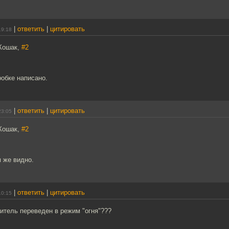
|
ответить
|
цитировать
19:18
Кошак,
#2
робке написано.
|
ответить
|
цитировать
23:05
Кошак,
#2
 же видно.
|
ответить
|
цитировать
10:15
итель переведен в режим "огня"???