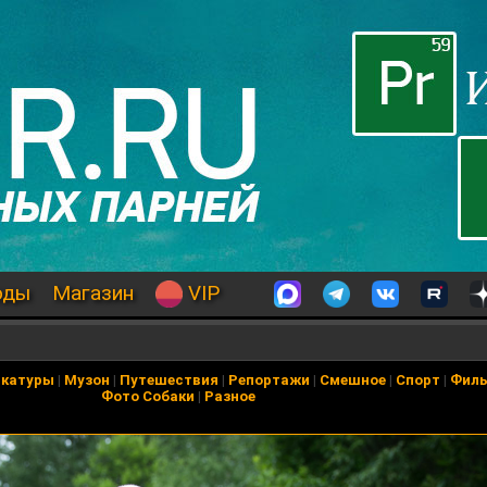
оды
Магазин
VIP
икатуры
|
Музон
|
Путешествия
|
Репортажи
|
Смешное
|
Спорт
|
Фил
Фото Собаки
|
Разное