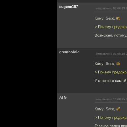
eugene107
отправлено 08.08.15 
Кому: Serж,
#5
> Почему предохр
Возможно, потому,
gremboloid
отправлено 08.08.15 
Кому: Serж,
#5
> Почему предохр
У старшого самый 
ATG
отправлено 10.08.15 
Кому: Serж,
#5
> Почему предохр
Главное палец пр