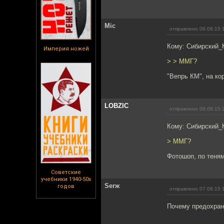
Mic
отправлено 06.08.15 
Кому: Сибирский_
Империя ножей
> > ММГ?
"Вепрь КМ", на ко
LOBZIC
отправлено 06.08.15 
Кому: Сибирский_
> ММГ?
Фотошоп, по теням
Советские
учебники 1940-50х
Serж
годов
отправлено 07.08.15 
Почему предохран