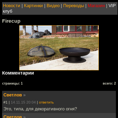
Новости
|
Картинки
|
Видео
|
Переводы
|
Магазин
|
VIP
клуб
Firecup
Комментарии
cтраницы: 1
всего: 2
Светлов
»
#1 |
14.11.15 20:04
|
ответить
Это, типа, для декоративного огня?
Светлов
»