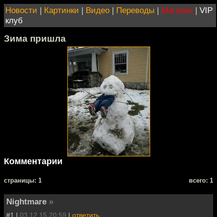
Новости
|
Картинки
|
Видео
|
Переводы
|
Магазин
|
VIP
клуб
Зима пришла
Комментарии
cтраницы: 1
всего: 1
Nightmare
»
#1 |
03.12.15 20:59
|
ответить