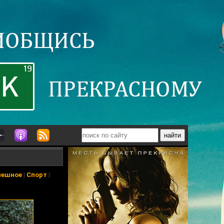
мешное
|
Спорт
|