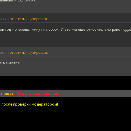
иванова и Соломина.
|
ответить
|
цитировать
15:29
й год - очередь, минут на сорок. И это мы еще относительно рано подош
|
ответить
|
цитировать
15:33
е меняется
 пишут
|
Поделиться ссылкой
о после проверки модератором!