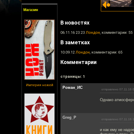
Магазин
В новостях
06.11.16 23:23
Лондон
, комментарии: 55
В заметках
10.09.12
Лондон
, комментарии: 65
Комментарии
cтраницы: 1
Империя ножей
Роман_ИС
отправлено 07.11.16 
Однако атмосферно
Greg_P
отправлено 07.11.16 
и как ему не надое