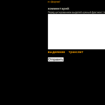
я с форума!
комментарий:
Перед цитированием выделяй нужный фрагмент т
выделение
транслит