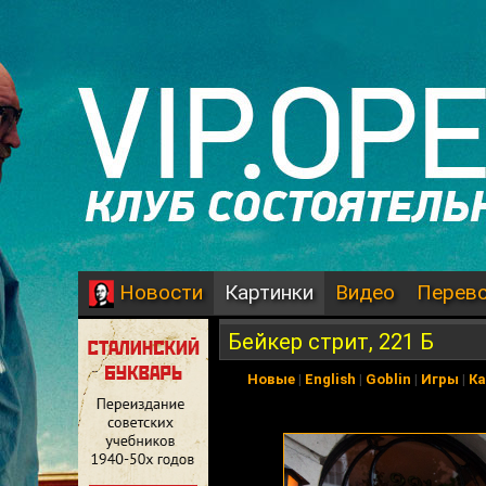
Картинки
Видео
Перев
Новости
Бейкер стрит, 221 Б
Новые
|
English
|
Goblin
|
Игры
|
К