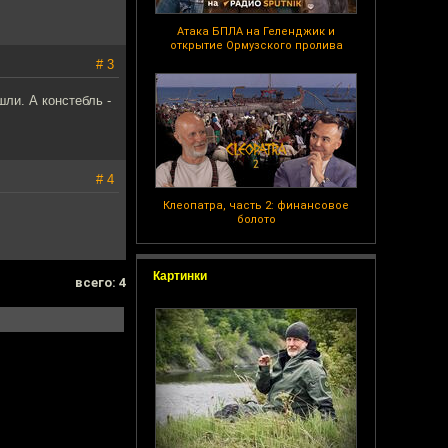
Атака БПЛА на Геленджик и
открытие Ормузского пролива
# 3
ли. А констебль -
# 4
Клеопатра, часть 2: финансовое
болото
Картинки
всего: 4