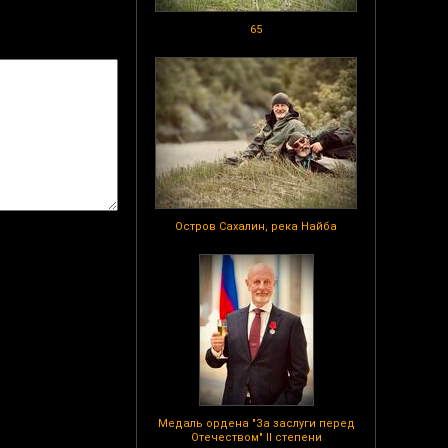
65
Остров Сахалин, река Найба
Медаль ордена "За заслуги перед
Отечеством" II степени