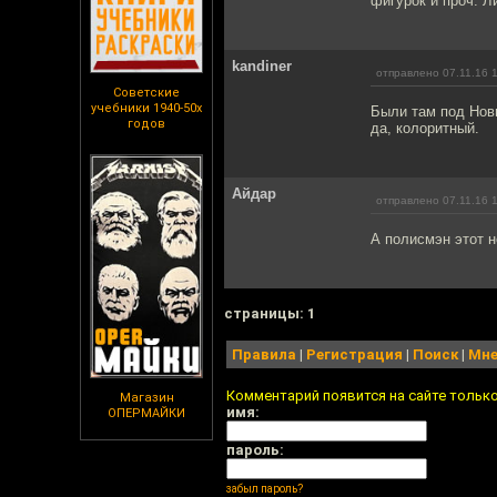
фигурок и проч. Л
kandiner
отправлено 07.11.16 
Советские
учебники 1940-50х
Были там под Новы
годов
да, колоритный.
Айдар
отправлено 07.11.16 
А полисмэн этот н
cтраницы: 1
Правила
|
Регистрация
|
Поиск
|
Мне
Комментарий появится на сайте тольк
Магазин
имя:
ОПЕРМАЙКИ
пароль:
забыл пароль?