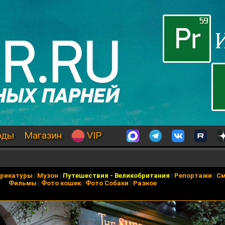
оды
Магазин
VIP
арикатуры
|
Музон
|
Путешествия
-
Великобритания
|
Репортажи
|
С
Фильмы
|
Фото кошек
|
Фото Собаки
|
Разное