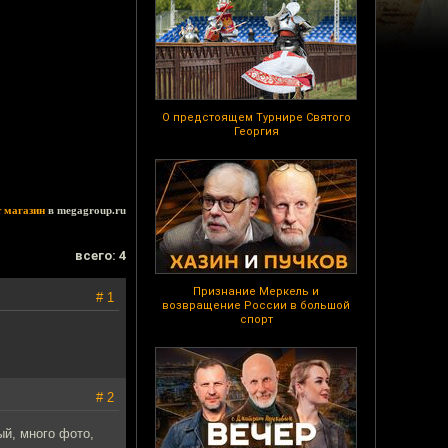
О предстоящем Турнире Святого
Георгия
т магазин
в megagroup.ru
всего: 4
Признание Меркель и
# 1
возвращение России в большой
спорт
# 2
ый, много фото,