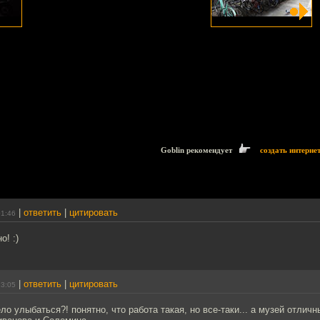
Goblin рекомендует
создать интерне
|
ответить
|
цитировать
01:46
! :)
|
ответить
|
цитировать
13:05
ло улыбаться?! понятно, что работа такая, но все-таки... а музей отличн