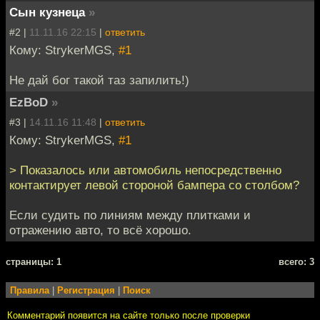
Сын кузнеца
»
#2 |
11.11.16 22:15
|
ответить
Кому: StrykerMGS,
#1
Не дай бог такой таз запилить!)
EzBoD
»
#3 |
14.11.16 11:48
|
ответить
Кому: StrykerMGS,
#1
> Показалось или автомобиль непосредственно
контактирует левой стороной бампера со столбом?
Если судить по линиям между плитками и
отражению авто, то всё хорошо.
cтраницы: 1
всего: 3
Правила
|
Регистрация
|
Поиск
Комментарий появится на сайте только после проверки