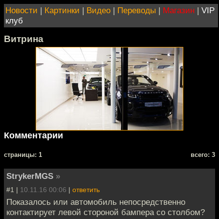
Новости
|
Картинки
|
Видео
|
Переводы
|
Магазин
|
VIP
клуб
Витрина
Комментарии
cтраницы: 1
всего: 3
StrykerMGS
»
#1 |
10.11.16 00:06
|
ответить
Показалось или автомобиль непосредственно
контактирует левой стороной бампера со столбом?