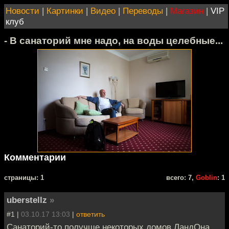
Новости
|
Картинки
|
Видео
|
Переводы
|
Магазин
|
VIP
клуб
- В санаторий мне надо, на воды целебные...
Комментарии
cтраницы: 1
всего: 7,
Goblin
: 1
uberstellz
»
#1 |
03.10.17 13:03
|
ответить
Санаторий-то получше некоторых домов ЛандОна