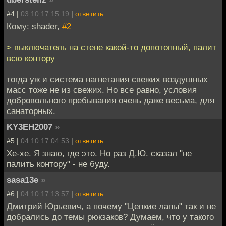
#4 |
03.10.17 15:19
|
ответить
Кому: shader,
#2
> выключатель на стене какой-то допотопный, палит
всю контору
тогда уж и система нагнетания свежих воздушных
масс тоже не из свежих. Но все равно, условия
добровольного пребывания очень даже весьма, для
санаторных.
KY3EH2007
»
#5 |
04.10.17 04:53
|
ответить
Хе-хе. Я знаю, где это. Но раз Д.Ю. сказал "не
палить контору" - не буду.
sasa13e
»
#6 |
04.10.17 13:57
|
ответить
Дмитрий Юрьевич, а почему "Цепкие лапы" так и не
добрались до темы рюкзаков? Думаем, что у такого