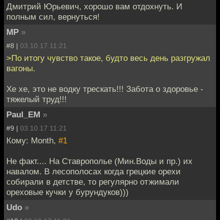
Дмитрий Юрьевич, хорошо вам отдохнуть. И
полным сил, вернуться!
MP
»
#8 |
03.10.17 11:21
>По итогу чувство такое, будто весь день разгружал
вагоны.
Хе хе, это не водку трескать!!! Забота о здоровье -
тяжелый труд!!!
Paul_EM
»
#9 |
03.10.17 11:21
Кому: Month,
#1
Не факт.... На Ставрополье (Мин.Воды и пр.) их
навалом. В лесополосах когда грецкие орехи
собирали в детстве, то регулярно отжимали
ореховые кучки у бурундуков)))
Udo
»