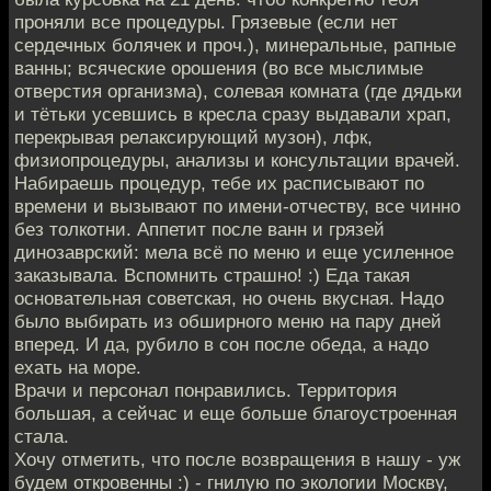
проняли все процедуры. Грязевые (если нет
сердечных болячек и проч.), минеральные, рапные
ванны; всяческие орошения (во все мыслимые
отверстия организма), солевая комната (где дядьки
и тётьки усевшись в кресла сразу выдавали храп,
перекрывая релаксирующий музон), лфк,
физиопроцедуры, анализы и консультации врачей.
Набираешь процедур, тебе их расписывают по
времени и вызывают по имени-отчеству, все чинно
без толкотни. Аппетит после ванн и грязей
динозаврский: мела всё по меню и еще усиленное
заказывала. Вспомнить страшно! :) Еда такая
основательная советская, но очень вкусная. Надо
было выбирать из обширного меню на пару дней
вперед. И да, рубило в сон после обеда, а надо
ехать на море.
Врачи и персонал понравились. Территория
большая, а сейчас и еще больше благоустроенная
стала.
Хочу отметить, что после возвращения в нашу - уж
будем откровенны :) - гнилую по экологии Москву,