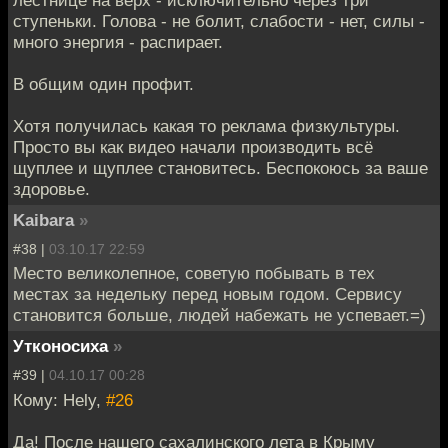
лестнице на верх - исключительно через три
ступеньки. Голова - не болит, слабости - нет, силы -
много энергия - распирает.
В общим один профит.
Хотя получилась какая то реклама физкультуры.
Просто вы как видео начали производить всё
щуплее и щуплее становитесь. Беспокоюсь за ваше
здоровье.
Kaibara
»
#38 |
03.10.17 22:59
Место великолепное, советую побывать в тех
местах за недельку перед новым годом. Сервису
становится больше, людей набежать не успевает.=)
Утконосиха
»
#39 |
04.10.17 00:28
Кому: Hely,
#26
Да! После нашего сахалинского лета в Крыму