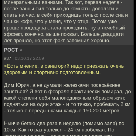
минеральными ваннами. Так вот, первая неделя -
после ванны сил только до комнаты доползти и
спать на час, в себя приходишь только после сна и
чашки кофе, что у меня, что у отца. Потом уже
проще процедура стала проходить, ну а лечебный
эффект, конечно, выше похвал. Больше двадцати
лет прошло, но этот факт запомнил хорошо.
POCT
»
#37 |
03.10.17 22:59
>Есть мнение, в санаторий надо приезжать очень
здоровым и спортивно подготовленным.
Дим Юрич, а не думали железками посерьёзнее
заняться? Я вот в феврале практически помирал, до
какой степени себя малоподвижным образом жил:
подняться на один этаж - и то тяжко, пробежать 2 км
- только с передышками каждые 150-200 метров.
Нынче бегаю два раза в неделю (помимо зала) по
10км. Как то раз увлёкся - 24 км пробежал. По