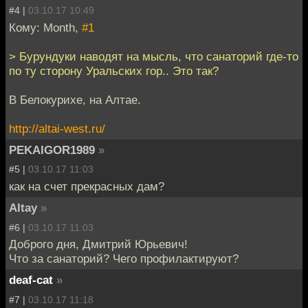
#4 |
03.10.17 10:49
Кому: Month,
#1
> Бурундуки наводят на мысль, что санаторий где-то
по ту сторону Уральских гор.. Это так?
В Белокурихе, на Алтае.
http://altai-west.ru/
PEKAIGOR1989
»
#5 |
03.10.17 11:03
как на счет прекрасных дам?
Altay
»
#6 |
03.10.17 11:03
Доброго дня, Дмитрий Юрьевич!
Что за санаторий? Чего профилактируют?
deaf-cat
»
#7 |
03.10.17 11:18