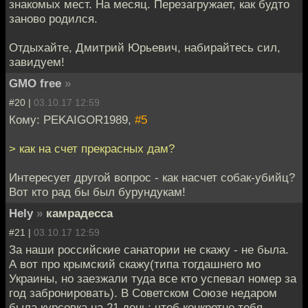
знакомых мест. На месяц. Перезагружает, как будто
заново родился.
Отдыхайте, Дмитрий Юрьевич, набирайтесь сил,
завидуем!
GMO free
»
#20 |
03.10.17 12:59
Кому: PEKAIGOR1989,
#5
> как на счет прекрасных дам?
Интересует другой вопрос - как насчет собак-убийц?
Вот кто рад бы был бурундукам!
Hely
»
камрадесса
#21 |
03.10.17 12:59
За наши российские санатории не скажу - не была.
А вот про крымский скажу(типа тогдашнего мо
Украины, но заезжали туда все кто успевал номер за
год забронировать). В Советском Союзе недаром
была курсовка на 21 день: чтоб конкретно тебя