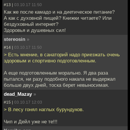
#13 |
03.10.17 11:50
Как же после камадо и на диетическое питание?
А как с духовной пищей? Книжки читаете? Или
бездуховный интернет?
Здоровья и душевных сил!
stereosin
»
#14 |
03.10.17 11:50
> Есть мнение, в санаторий надо приезжать очень
здоровым и спортивно подготовленным.
А еще подготовленным морально. Я два раза
пытался, ни разу подобного накала не выдержал
больше двух дней, тоска берет невыносимая.
dead_Mazay
»
#15 |
03.10.17 12:03
> В лесу гонял наглых бурундуков.
Чип и Дейл уже не те!!!