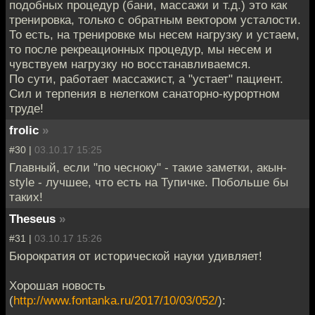
подобных процедур (бани, массажи и т.д.) это как
тренировка, только с обратным вектором усталости.
То есть, на тренировке мы несем нагрузку и устаем,
то после рекреационных процедур, мы несем и
чувствуем нагрузку но восстанавливаемся.
По сути, работает массажист, а "устает" пациент.
Сил и терпения в нелегком санаторно-курортном
труде!
frolic
»
#30 |
03.10.17 15:25
Главный, если "по чесноку" - такие заметки, акын-
style - лучшее, что есть на Тупичке. Побольше бы
таких!
Theseus
»
#31 |
03.10.17 15:26
Бюрократия от исторической науки удивляет!
Хорошая новость
(
http://www.fontanka.ru/2017/10/03/052/
):