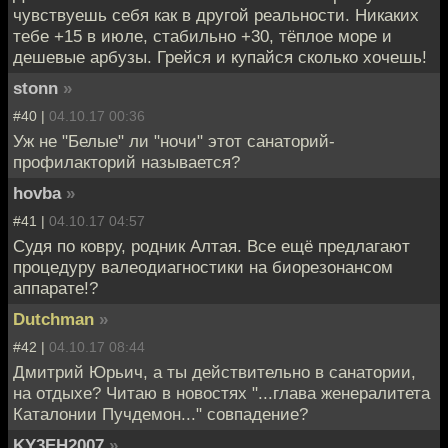
чувствуешь себя как в другой реальности. Никаких
тебе +15 в июле, стабильно +30, тёплое море и
дешевые арбузы. Грейся и купайся сколько хочешь!
stonn
»
#40 |
04.10.17 00:36
Уж не "Белые" ли "ночи" этот санаторий-
профилакторий называется?
hovba
»
#41 |
04.10.17 04:57
Судя по ковру, родник Алтая. Все ещё предлагают
процедуру валеодиагностики на биорезонансом
аппарате!?
Dutchman
»
#42 |
04.10.17 08:44
Дмитрий Юрьич, а ты действительно в санатории,
на отдыхе? Читаю в новостях "...глава женералитета
Каталонии Пучдемон..." совпадение?
KY3EH2007
»