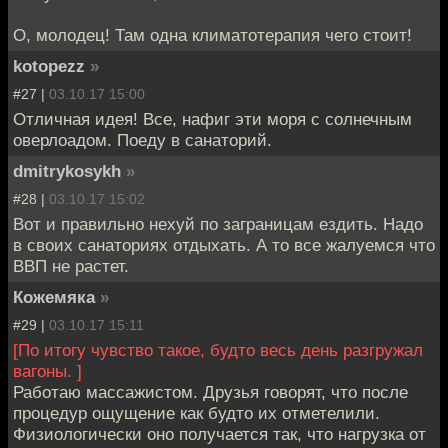
О, молодец! Там одна климатотерапия чего стоит!
kotopezz
»
#27 |
03.10.17 15:00
Отличная идея! Все, нафиг эти моря с солнечным
оверлоадом. Поеду в санаторий.
dmitrykosykh
»
#28 |
03.10.17 15:02
Вот и правильно нехуй по заграницам ездить. Надо
в своих санаториях отдыхать. А то все жалуемся что
ВВП не растет.
Кожемяка
»
#29 |
03.10.17 15:11
[По итогу чувство такое, будто весь день разгружал
вагоны. ]
Работаю массажистом. Друзья говорят, что после
процедур ощущение как будто их отметелили.
Физиологически оно получается так, что нагрузка от