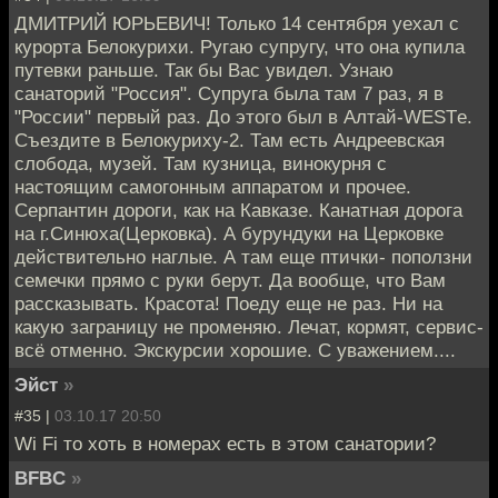
ДМИТРИЙ ЮРЬЕВИЧ! Только 14 сентября уехал с
курорта Белокурихи. Ругаю супругу, что она купила
путевки раньше. Так бы Вас увидел. Узнаю
санаторий "Россия". Супруга была там 7 раз, я в
"России" первый раз. До этого был в Алтай-WESTе.
Съездите в Белокуриху-2. Там есть Андреевская
слобода, музей. Там кузница, винокурня с
настоящим самогонным аппаратом и прочее.
Серпантин дороги, как на Кавказе. Канатная дорога
на г.Синюха(Церковка). А бурундуки на Церковке
действительно наглые. А там еще птички- поползни
семечки прямо с руки берут. Да вообще, что Вам
рассказывать. Красота! Поеду еще не раз. Ни на
какую заграницу не променяю. Лечат, кормят, сервис-
всё отменно. Экскурсии хорошие. С уважением....
Эйст
»
#35 |
03.10.17 20:50
Wi Fi то хоть в номерах есть в этом санатории?
BFBC
»