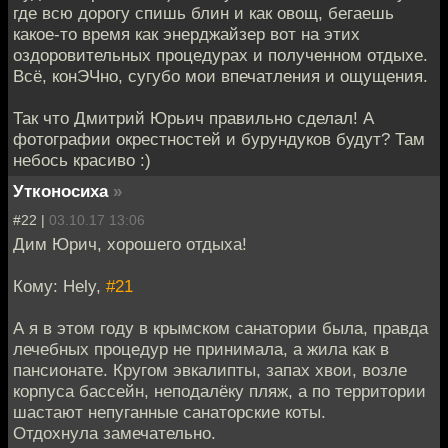
где всю дорогу спишь блин и как овощ, бегаешь
какое-то время как энерджайзер вот на этих
оздоровительных процедурах и полученном отдыхе.
Всё, конЭЧно, сугубо мои впечатления и ощущения.
Так что Дмитрий Юрьич правильно сделал! А
фотографии окрестностей и бурундуков будут? Там
небось красиво :)
Утконосиха
»
#22 |
03.10.17 13:06
Дим Юрич, хорошего отдыха!
Кому: Hely,
#21
А я в этом году в крымском санатории была, правда
лечебных процедур не принимала, а жила как в
пансионате. Кругом эвкалипты, запах хвои, возле
корпуса бассейн, неподалёку пляж, а по территории
шастают непуганные санаторские коты.
Отдохнула замечательно.