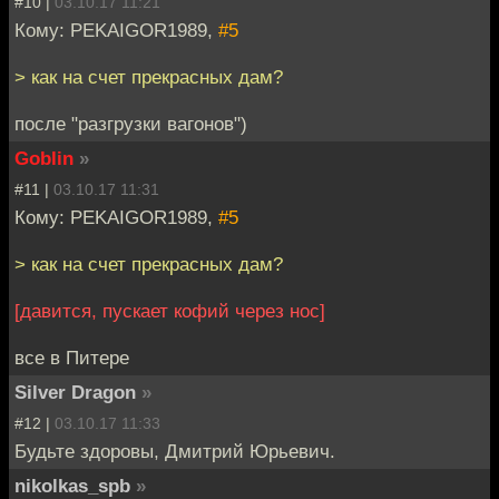
#10 |
03.10.17 11:21
Кому: PEKAIGOR1989,
#5
> как на счет прекрасных дам?
после "разгрузки вагонов")
Goblin
»
#11 |
03.10.17 11:31
Кому: PEKAIGOR1989,
#5
> как на счет прекрасных дам?
[давится, пускает кофий через нос]
все в Питере
Silver Dragon
»
#12 |
03.10.17 11:33
Будьте здоровы, Дмитрий Юрьевич.
nikolkas_spb
»