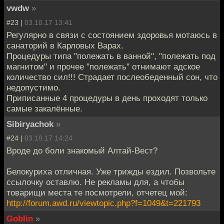
vwdw
»
#23 |
03.10.17 13:41
Регулярно в связи с состоянием здоровья мотаюсь в
санаторий в Карловых Варах.
Процедуры типа "полежать в ванной", "полежать под
магнитом" и прочее "полежать" отнимают адское
количество сил!!! Страдает послеобеденный сон, что
недопустимо.
Приписанные 4 процедуры в день проходят только
самые закалённые.
Sibiryachok
»
#24 |
03.10.17 14:24
Вроде до боли знакомый Алтай-Вест?
Белокуриха отличная. Уже трижды ездил. Позвольте
ссылочку оставлю. Не рекламы для, а чтобы
товарищи места те посмотрели, отчетец мой:
http://forum.awd.ru/viewtopic.php?f=1049&t=221793
Goblin
»