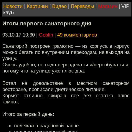
Новости
|
Картинки
|
Видео
|
Переводы
|
Магазин
|
VIP
клуб
Итоги первого санаторного дня
03.10.17 10:30
|
Goblin
|
49 комментариев
Санаторий построен грамотно — из корпуса в корпус
можно бегать по внутренним переходам, не выходя на
улицу.
Очень удобно, не надо переодеваться/переобуваться,
потому что на улице уже плюс два.
Встал на довольствие в местном санаторном
ресторане, прописали диетическое питание.
Кормят отлично, сжираю всё без остатка плюс
компот.
Итого за первый день:
полежал в радоновой ванне
получил циркулярный душ