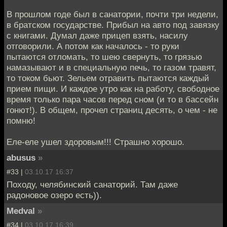
В прошлом годе был в санатории, почти три недели,
в братском государстве. Прибыл на авто под завязку
с книгами. Думал даже прицеп взять, насилу
отговорили. А потом как началось - то руки
пытаются отломать, то шею свернуть, то грязью
намазывают и в специальную печь, то газом травят,
то током бьют. Зельем отравить пытаются каждый
прием пищи. И каждое утро как на работу, свободное
время только пара часов перед сном (и то в бассейн
гонют!). В общем, прочел страниц десять, о чем - не
помню!
Еле-еле ушел здоровым!!! Страшно хорошо.
abusus
»
#33 |
03.10.17 16:37
Походу, челябинский санаторий. Там даже
радоновое озеро есть)).
Medval
»
#34 |
03.10.17 16:39