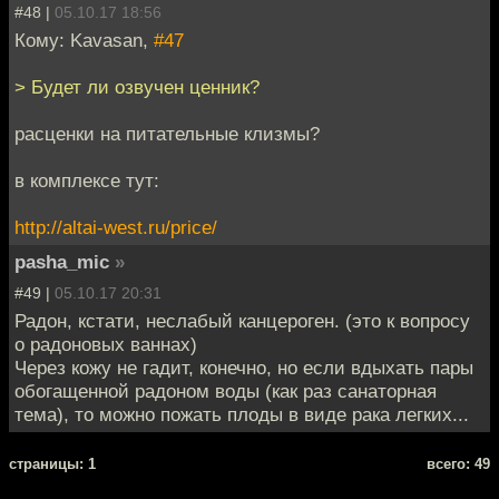
#48 |
05.10.17 18:56
Кому: Kavasan,
#47
> Будет ли озвучен ценник?
расценки на питательные клизмы?
в комплексе тут:
http://altai-west.ru/price/
pasha_mic
»
#49 |
05.10.17 20:31
Радон, кстати, неслабый канцероген. (это к вопросу
о радоновых ваннах)
Через кожу не гадит, конечно, но если вдыхать пары
обогащенной радоном воды (как раз санаторная
тема), то можно пожать плоды в виде рака легких...
cтраницы: 1
всего: 49