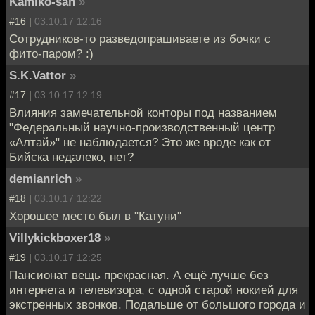
Kamiko-san
»
#16 |
03.10.17 12:16
Сотрудников-то разведопрашиваете из бочки с
фито-паром? :)
S.K.Vattor
»
#17 |
03.10.17 12:19
Влияния замечательной конторы под названием
"Федеральный научно-производственный центр
«Алтай»" не наблюдается? Это же вроде как от
Бийска недалеко, нет?
demianrich
»
#18 |
03.10.17 12:22
Хорошее место был в "Катуни"
Villykickboxer18
»
#19 |
03.10.17 12:25
Пансионат вещь прекрасная. А ещё лучше без
интернета и телевизора, с одной старой нокией для
экстренных звонков. Подальше от большого города и