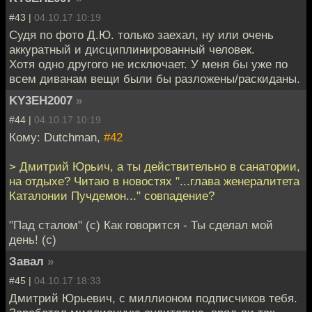
#43 |
04.10.17 10:19
Судя по фото Д.Ю. только заехал, ну или очень
аккуратный и дисциплинированный человек.
Хотя одно другого не исключает. У меня бы уже по
всем диванам вещи были бы разложены/раскиданы.
KY3EH2007
»
#44 |
04.10.17 10:19
Кому: Dutchman,
#42
> Дмитрий Юрьич, а ты действительно в санатории,
на отдыхе? Читаю в новостях "...глава женералитета
Каталонии Пучдемон..." совпадение?
"Пад сталом" (с) Как говорится - Ты сделал мой
день! (с)
Завал
»
#45 |
04.10.17 18:33
Дмитрий Юрьевич, с миллионом подписчиков тебя.