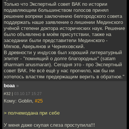
Только что Экспертный совет ВАК по истории
подавляющим большинством голосов принял
решение вопреки заключению белгородского совета
поддержать наше заявление о лишении Мединского
учёной степени доктора исторических наук. Решение
было объявлено в моём присутствии, также на
заседании были представители Мединского -
Мягков, Аверьянов и Черняховский.
В древности у индусов был хороший литературный
эпитет - "помнящий о долге благородных" (satam
dharmam anusmaran). Сегодня это - про Экспертный
совет ВАК. Не всё ещё у нас прогнило, как бы ни
хотелось властям предержащим верить в обратное."
boaa
»
#32 |
03.10.17 15:27
Кому: Goblin,
#25
> полчемодана при себе
У меня даже скупая слеза проступила!!!