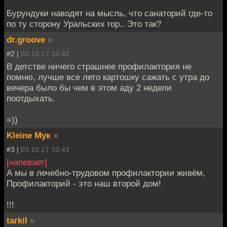
Бурундуки наводят на мысль, что санаторий где-то
по ту сторону Уральских гор.. Это так?
dr.groove
»
#2 |
03.10.17 10:42
В детстве ничего страшнее профилактория не
помню, лучше все лето картошку сажать с утра до
вечера было бы чем в этом аду 2 недели
поотдыхать.
=))
Kleine Мук
»
#3 |
03.10.17 10:43
[напевает]
А мы в лечебно-трудовом профилактории живём,
Профилакторий - это наш второй дом!
!!!
tarkil
»