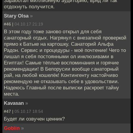
Заработал миллионную аудиторию, вряд ли так
отдохнуть получится.
Stary Olsa
»
#46 |
04.10.17 21:19
В этом году тоже заново открыл для себя
санаторный отдых. Нагрянул с внезапной проверкой
прямо к Батьке на картошку. Санаторий Альфа
Радон. Сервис и процедуры - моё почтение! Чего то
лишал я себя постоянными ол инклюзивами в
Египтах! Самые тёплые воспоминания и горячие
рекомендации! В Белорусии вообще санаторный
рай, на любой кошелёк! Контингенту настойчиво
рекомендую не отказывать себе в удовольствии.
Надеюсь Главный после выписки раскроет тайну
места.
Kavasan
»
#47 |
05.10.17 18:54
Будет ли озвучен ценник?
Goblin
»