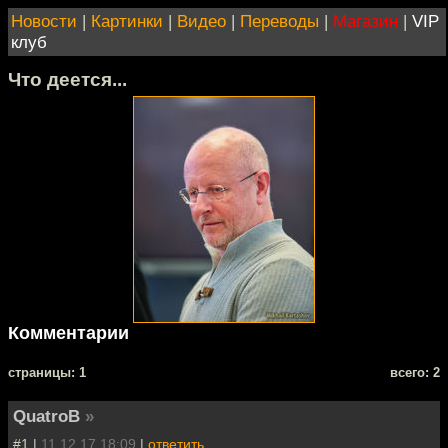
Новости
|
Картинки
|
Видео
|
Переводы
|
Магазин
|
VIP
клуб
Что деется...
Комментарии
cтраницы: 1
всего: 2
QuatroB
»
#1 |
11.12.17 18:09
|
ответить