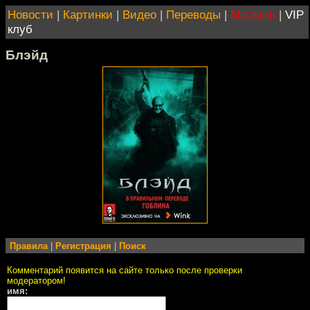
Новости
|
Картинки
|
Видео
|
Переводы
|
Магазин
|
VIP
клуб
Блэйд
Правила
|
Регистрация
|
Поиск
Комментарий появится на сайте только после проверки
модератором!
имя: