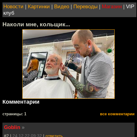
Новости
|
Картинки
|
Видео
|
Переводы
|
Магазин
|
VIP
клуб
Наколи мне, кольщик...
Комментарии
cтраницы: 1
все комментарии
Goblin
»
#2 |
24.12.22 09:32
|
ответить