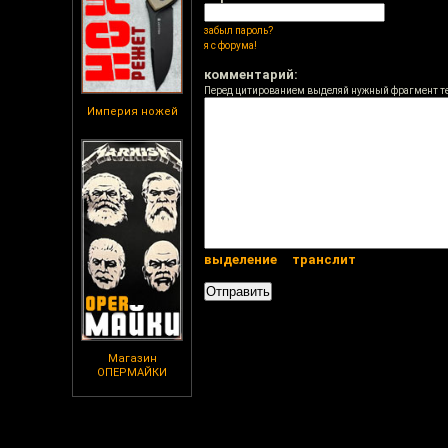
забыл пароль?
я с форума!
комментарий:
Перед цитированием выделяй нужный фрагмент т
Империя ножей
выделение
транслит
Магазин
ОПЕРМАЙКИ