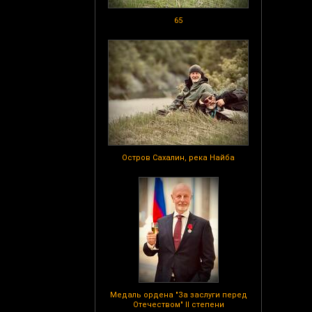
65
Остров Сахалин, река Найба
Медаль ордена "За заслуги перед
Отечеством" II степени