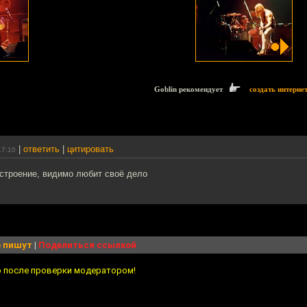
Goblin рекомендует
создать интерне
|
ответить
|
цитировать
17:10
астроение, видимо любит своё дело
 пишут
|
Поделиться ссылкой
о после проверки модератором!