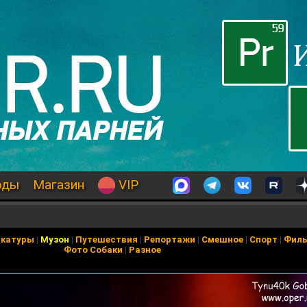
оды
Магазин
VIP
икатуры
|
Музон
|
Путешествия
|
Репортажи
|
Смешное
|
Спорт
|
Фил
Фото Собаки
|
Разное