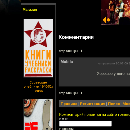
Магазин
Комментарии
cтраницы: 1
Mobila
отправлено 30.07.09 
Хорошее у него н
Советские
учебники 1940-50х
годов
cтраницы: 1
Правила
|
Регистрация
|
Поиск
|
Мне
Комментарий появится на сайте тольк
имя:
пароль: