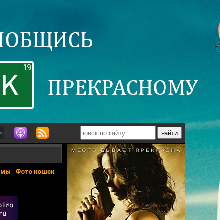
ьмы
|
Фото кошек
|