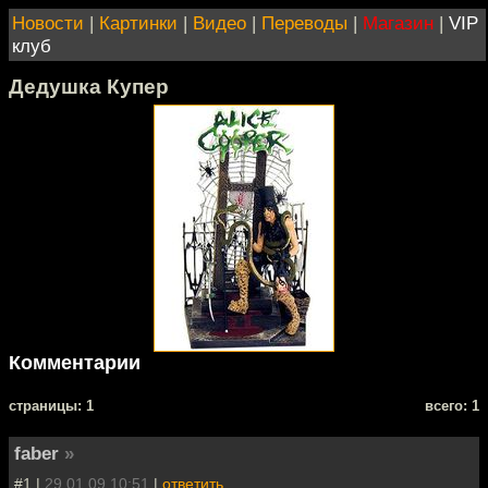
Новости
|
Картинки
|
Видео
|
Переводы
|
Магазин
|
VIP
клуб
Дедушка Купер
Комментарии
cтраницы: 1
всего: 1
faber
»
#1 |
29.01.09 10:51
|
ответить