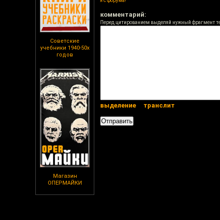
я с форума!
комментарий:
Перед цитированием выделяй нужный фрагмент т
Советские
учебники 1940-50х
годов
выделение
транслит
Магазин
ОПЕРМАЙКИ