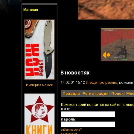
Магазин
В новостях
14.02.01 16:12
И еще про резню
, коммен
Империя ножей
Правила
|
Регистрация
|
Поиск
|
Мне
Комментарий появится на сайте тольк
имя:
пароль:
забыл пароль?