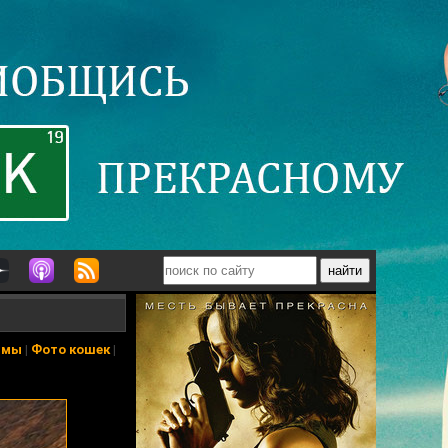
ьмы
|
Фото кошек
|