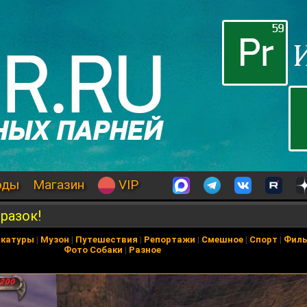
оды
Магазин
VIP
 разок!
икатуры
|
Музон
|
Путешествия
|
Репортажи
|
Смешное
|
Спорт
|
Фил
Фото Собаки
|
Разное