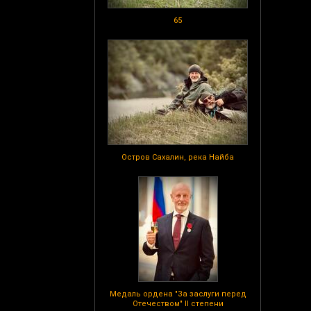
65
Остров Сахалин, река Найба
Медаль ордена "За заслуги перед
Отечеством" II степени