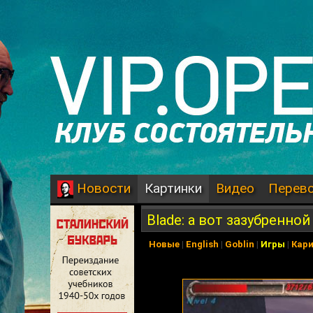
Картинки
Видео
Перев
Новости
Blade: а вот зазубренной
Новые
|
English
|
Goblin
|
Игры
|
Кар