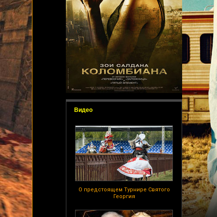
Видео
О предстоящем Турнире Святого
Георгия