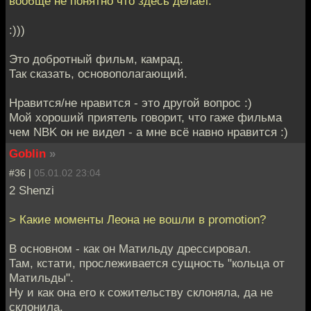
вообще не понятно что здесь делает.
:)))
Это добротный фильм, камрад.
Так сказать, основополагающий.
Нравится/не нравится - это другой вопрос :)
Мой хороший приятель говорит, что гаже фильма
чем NBK он не видел - а мне всё навно нравится :)
Goblin
»
#36 |
05.01.02 23:04
2 Shenzi
> Какие моменты Леона не вошли в promotion?
В основном - как он Матильду дрессировал.
Там, кстати, прослеживается сущность "кольца от
Матильды".
Ну и как она его к сожительству склоняла, да не
склонила.