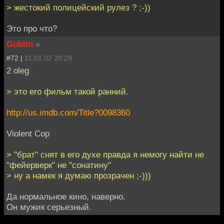
> жестокий полицейский рулез ? ;-))
Это про что?
Goblin
»
#72 |
11.01.02 20:29
2 oleg
> это его фильм такой ранний.
http://us.imdb.com/Title?0098360
Violent Cop
> "брат" снят в его духе правда я немогу найти не
"фейерверк" не "сонатину"
> ну а намек я думаю прозрачен ;-)))
Да нормальное кино, наверно.
Он мужик серьезный.