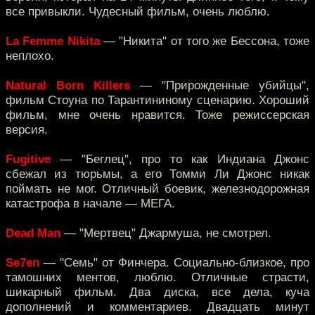
все привыкли. Чудесный фильм, очень люблю.
La Femme Nikita
— "Никита" от того же Бессона, тоже
неплохо.
Natural Born Killers
— "Прирожденные убийцы",
фильм Стоуна по Тарантининому сценарию. Хороший
фильм, мне очень нравится. Тоже режиссерская
версия.
Fugitive
— "Беглец", про то как Индиана Джонс
сбежал из тюрьмы, а его Томми Ли Джонс никак
поймать не мог. Отличный боевик, железнодорожная
катастрофа в начале — МЕГА.
Dead Man
— "Мертвец" Джармуша, не смотрел.
Se7en
— "Семь" от Финчера. Социально-близкое, про
тамошних ментов, люблю. Отличные страсти,
шикарный фильм. Два диска, все дела, куча
дополнений и комментариев. Двадцать минут