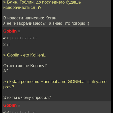
> Блин, Гоблин, до последнего будешь
изворачиваться ;)?
В новости написано: Коган.
я не "изворачиваюсь", а знаю что говорю ;)
Goblin
»
#50 |
07.01.02 02:18
2 iT
> Goblin - eto KoHeni...
Отчего же не Kogany?
А?
> i kstati po moimu Hannibal a ne GONEbal =] ili ya ne
prav?
Это ты к чему спросил?
Goblin
»
#54 |
07.01.02 13:25