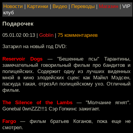
Новости
|
Картинки
|
Видео
|
Переводы
|
Магазин
|
VIP
клуб
Подарочек
05.01.02 00:13
|
Goblin
|
75 комментариев
Затарил на новый год DVD:
Reservoir Dogs
— "Бешенные псы" Тарантины,
замечательный говорильный фильм про бандитов и
полицейских. Содержит одну из лучших виденных
мной в кино злодейских сцен: как Майкл Мэдсен,
паскуда такая, отрезАл полицейскому ухо. Отличный
фильм.
The Silence of the Lambs
— "Молчание ягнят".
Gonebal 0wnZZZ!!!1 Сэр Гопкинс зажигает.
Fargo
— фильм братьев Коганов, пока еще не
смотрел.