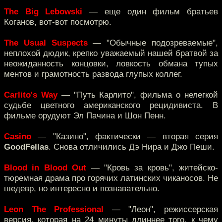
The Big Lebowski
— еще один фильм братьев
Коганов, вот-вот посмотрю.
The Usual Suspects
— "Обычные подозреваемые",
неплохой дюдик, крепко уважаемый нашей братвой за
неожиданность концовки, ловкость обмана тупых
ментов и грамотность развода глупых коллег.
Carlito's Way
— "Путь Карлито", фильма о нелегкой
судьбе цветного американского рецидивиста. В
фильме орудуют Эл Пачина и Шон Пенн.
Casino
— "Казино", фактически — вторая серия
GoodFellas
. Снова отличились Дэ Нира и Джо Пеши.
Blood in Blood Out
— "Кровь за кровь", житейско-
тюремная драма про горячих латинских чиканосов. Не
шедевр, но интересно и познавательно.
Leon The Professional
— "Леон", режиссерская
версия, которая на 24 минуты длиннее того, к чему