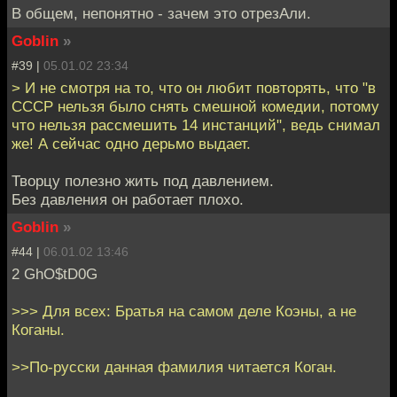
В общем, непонятно - зачем это отрезАли.
Goblin
»
#39 |
05.01.02 23:34
> И не смотря на то, что он любит повторять, что "в
СССР нельзя было снять смешной комедии, потому
что нельзя рассмешить 14 инстанций", ведь снимал
же! А сейчас одно дерьмо выдает.
Творцу полезно жить под давлением.
Без давления он работает плохо.
Goblin
»
#44 |
06.01.02 13:46
2 GhO$tD0G
>>> Для всех: Братья на самом деле Коэны, а не
Коганы.
>>По-русски данная фамилия читается Коган.