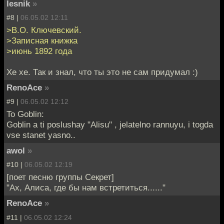
lesnik
»
#8 |
06.05.02 12:11
>В.О. Ключевский.
>Записная книжка
>июнь 1892 года
Хе хе. Так и знал, что ты это не сам придумал :)
RenoAce
»
#9 |
06.05.02 12:12
To Goblin:
Goblin a ti poslushay "Alisu" , jelatelno rannuyu, i togda
vse stanet yasno..
awol
»
#10 |
06.05.02 12:19
[поет песню группы Секрет]
"Ах, Алиса, где бы нам встретиться......"
RenoAce
»
#11 |
06.05.02 12:24