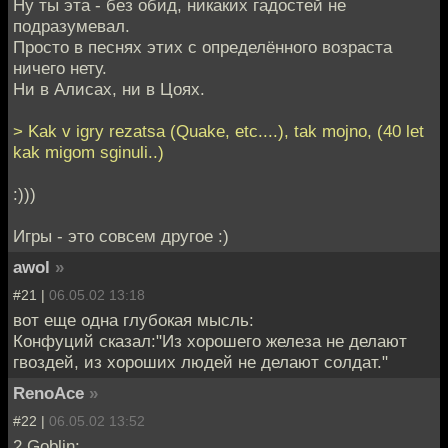
Ну ты эта - без обид, никаких гадостей не
подразумевал.
Просто в песнях этих с определённого возраста
ничего нету.
Ни в Алисах, ни в Цоях.
> Kak v igry rezatsa (Quake, etc....), tak mojno, (40 let
kak migom sginuli..)
:)))
Игры - это совсем другое :)
awol
»
#21 |
06.05.02 13:18
вот еще одна глубокая мысль:
Конфуций сказал:"Из хорошего железа не делают
гвоздей, из хороших людей не делают солдат."
RenoAce
»
#22 |
06.05.02 13:52
2 Goblin: