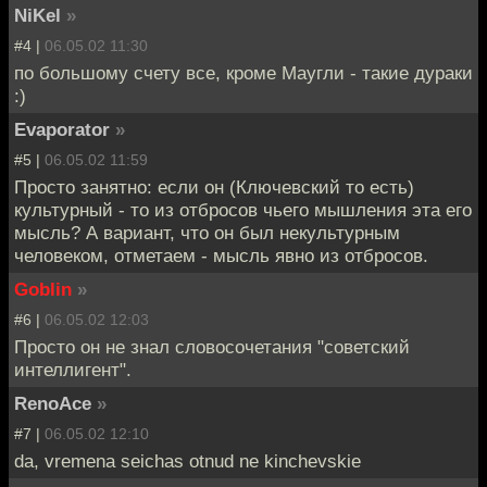
NiKel
»
#4 |
06.05.02 11:30
по большому счету все, кроме Маугли - такие дураки
:)
Evaporator
»
#5 |
06.05.02 11:59
Просто занятно: если он (Ключевский то есть)
культурный - то из отбросов чьего мышления эта его
мысль? А вариант, что он был некультурным
человеком, отметаем - мысль явно из отбросов.
Goblin
»
#6 |
06.05.02 12:03
Просто он не знал словосочетания "советский
интеллигент".
RenoAce
»
#7 |
06.05.02 12:10
da, vremena seichas otnud ne kinchevskie