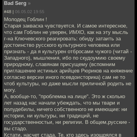
Bad Serg
»
#48 |
06.05.02 19:55
Молодец Гоблин !
Старая закваска чувствуется. И самое интересное,
что сам Гоблин не уверен, ИМХО, как на эту мысль
г-на Ключевского реагировать: обиду затаить за
достоинство русского культурного человека или
признать - да я культурен отбросами чужого (читай -
Западного), мышления, ибо по скудоумию своему
природному, славянам присущему (вспомним
приглашение истиных арийцев Рюриков на княжение
согласно версии иного псевдоисторика) сам не то
чтоб культуры, но даже мысли приличной родить не
могу.
А, вообще-то, "проблемка на лице". Это ж сколько
лет назад нас начали убеждать, что мы твари и
полудебилы, ничего собственного не имеющие: ни
истории, ни культуры, ни традиций, не
государственностьи, ни религии. В общем,русские -
вы стадо.
Кстати, насчет стада. Те, кто здесь изощрялся в