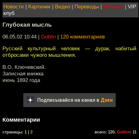
Новости
|
Картинки
|
Видео
|
Переводы
|
Магазин
|
VIP
клуб
Глубокая мысль
06.05.02 10:44
|
Goblin
|
120 комментариев
Русский культурный человек — дурак, набитый
отбросами чужого мышления.
В.О. Ключевский.
Записная книжка
июнь 1892 года
Подписывайся на канал в
Дзен
Комментарии
cтраницы: 1 |
2
всего: 120,
Goblin
: 11