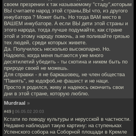
своем презрении к так называемому "стаду",которым
ВЫ считаете народ этой страны,ВЫ что, из другого
инкубатора ? Может быть. Но тогда ВАМ место в
ВАШЕМ инкубаторе. А если ВЫ дети этой страны и
этого народа, тогда лучше подумайте, как стране
этой и этому народу помочь, а не поливайте грязью
тех людей, среди которых живете.
Да. Получилось несколько высокопарно. Но.
Надоело, когда меня пытаются уже много
десятилетий убедить - ты скотина и никем быть по
природе своей не можешь.
Для справки - я не баркашовец, не член общества
"Память", не юдофоб,не фашист и не наци.
Просто я родился, живу и надеюсь окончить свои
дни в этой стране, которую люблю.
Murdraal
»
#49 |
06.05.02 20:03
Кстати по поводу культуры и нерусской в частности.
Недавно наблюдал такую картину: на ступеньках
Успенского собора на Соборной площади в Кремле