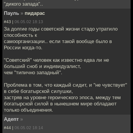
"дикого запада"..
Пауль
»
пидарас
#43 |
06.05.02 18:13
За долгие годы советской жизни стадо утратило
способность к
самоорганизации.. если такой вообще было в
России когда-то.
"Советский" человек как известно едва ли не
больший сноб и индивидуалист,
чем "типично западный".
Проблема в том, что каждый сидит, и "не чувствует"
в себе богатырской силушки,
застряв на уровне героического эпоса, между тем
богатырской силой в нынешнем мире обладают
только объединения.
Адепт
»
#44 |
06.05.02 18:14