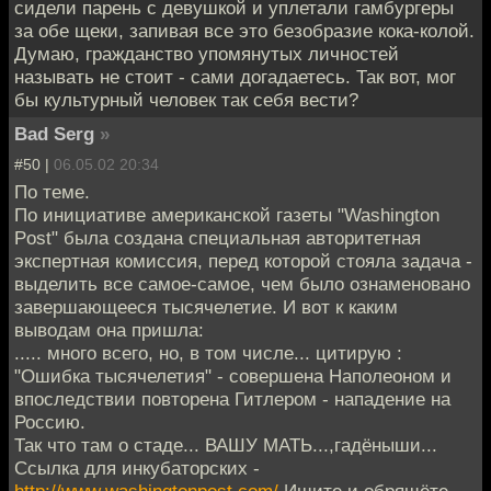
сидели парень с девушкой и уплетали гамбургеры
за обе щеки, запивая все это безобразие кока-колой.
Думаю, гражданство упомянутых личностей
называть не стоит - сами догадаетесь. Так вот, мог
бы культурный человек так себя вести?
Bad Serg
»
#50 |
06.05.02 20:34
По теме.
По инициативе американской газеты "Washington
Post" была создана специальная авторитетная
экспертная комиссия, перед которой стояла задача -
выделить все самое-самое, чем было ознаменовано
завершающееся тысячелетие. И вот к каким
выводам она пришла:
..... много всего, но, в том числе... цитирую :
"Ошибка тысячелетия" - совершена Наполеоном и
впоследствии повторена Гитлером - нападение на
Россию.
Так что там о стаде... ВАШУ МАТЬ...,гадёныши...
Ссылка для инкубаторских -
http://www.washingtonpost.com/
Ищите и обрящёте...