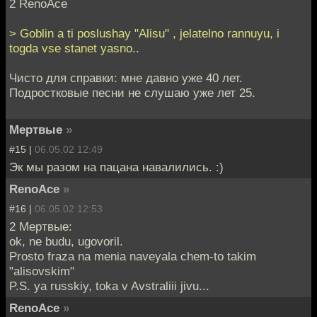
2 RenoAce
> Goblin a ti poslushay "Alisu" , jelatelno rannuyu, i
togda vse stanet yasno..
Чисто для справки: мне давно уже 40 лет.
Подростковые песни не слушаю уже лет 25.
Мертвые
»
#15 |
06.05.02 12:49
Эк мы разом на пацана навалились. :)
RenoAce
»
#16 |
06.05.02 12:53
2 Мертвые:
ok, ne budu, ugovoril.
Prosto fraza na menia naveyala chem-to takim
"alisovskim"
P.S. ya russkiy, toka v Avstraliii jivu...
RenoAce
»