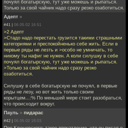
почуял богатырскую, тут уже можешь и рыпаться.
Только за свой чайник надо сразу резко озаботиться.
Адепт
»
#41 |
06.05.02 16:51
>2 Адепт
>Стадо надо перестать грузится такими страшными
категориями и преспокойненько себе жить. Если в
первые ряды не лезть и >особо не умничать, то
никому ты нафиг не нужен. А коли силушку в себе
почуял богатырскую, тут уже можешь и рыпаться.
>Только за свой чайник надо сразу резко
озаботиться.
Силушку в себе богатырскую не почуял, в первые
ряды не лезу, но вот жить только своим
корытцем...:% По меньшей мере стоит разобраться,
что происходит вокруг.
Пауль
»
пидарас
#42 |
06.05.02 18:03
Про Ключевского: такое впечатление, что он писал о