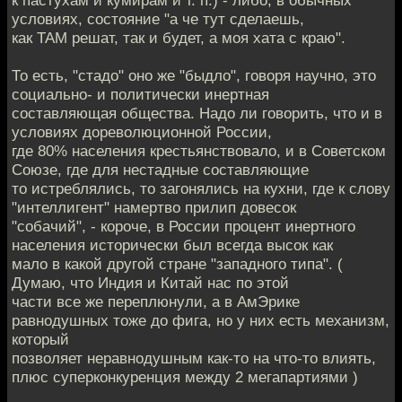
к пастухам и кумирам и т. п.) - либо, в обычных
условиях, состояние "а че тут сделаешь,
как ТАМ решат, так и будет, а моя хата с краю".
То есть, "стадо" оно же "быдло", говоря научно, это
социально- и политически инертная
составляющая общества. Надо ли говорить, что и в
условиях дореволюционной России,
где 80% населения крестьянствовало, и в Советском
Союзе, где для нестадные составляющие
то истреблялись, то загонялись на кухни, где к слову
"интеллигент" намертво прилип довесок
"собачий", - короче, в России процент инертного
населения исторически был всегда высок как
мало в какой другой стране "западного типа". (
Думаю, что Индия и Китай нас по этой
части все же переплюнули, а в АмЭрике
равнодушных тоже до фига, но у них есть механизм,
который
позволяет неравнодушным как-то на что-то влиять,
плюс суперконкуренция между 2 мегапартиями )