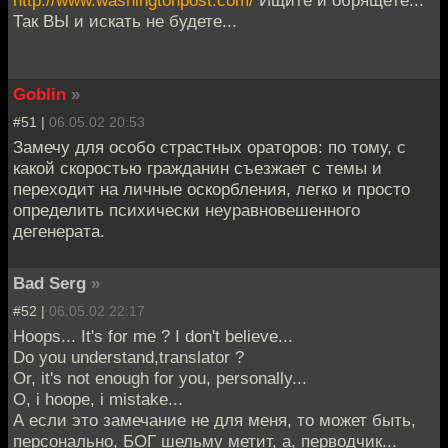
Так ВЫ и искать не будете...
Goblin
»
#51 |
06.05.02 20:53
Замечу для особо страстных ораторов: по тому, с
какой скоростью гражданин съезжает с темы и
переходит на личные оскорбления, легко и просто
определить психически неуравновешенного
дегенерата.
Bad Serg
»
#52 |
06.05.02 22:17
Hoops... It's for me ? I don't believe...
Do you understand,translator ?
Or, it's not enough for you, personally...
O, i hoope, i mistake...
А если это замечание не для меня, то может быть,
персонально, БОГ шельму метит, а, перводчик...