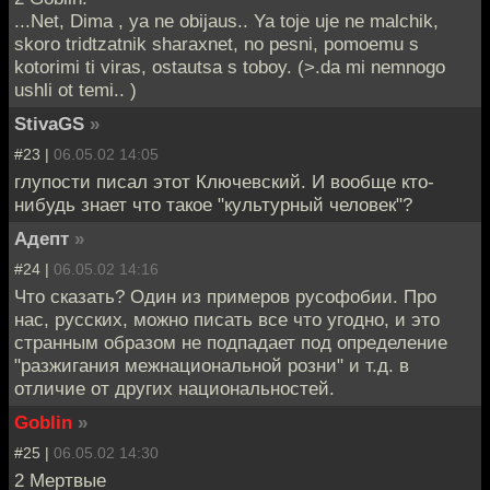
...Net, Dima , ya ne obijaus.. Ya toje uje ne malchik,
skoro tridtzatnik sharaxnet, no pesni, pomoemu s
kotorimi ti viras, ostautsa s toboy. (>.da mi nemnogo
ushli ot temi.. )
StivaGS
»
#23 |
06.05.02 14:05
глупости писал этот Ключевский. И вообще кто-
нибудь знает что такое "культурный человек"?
Адепт
»
#24 |
06.05.02 14:16
Что сказать? Один из примеров русофобии. Про
нас, русских, можно писать все что угодно, и это
странным образом не подпадает под определение
"разжигания межнациональной розни" и т.д. в
отличие от других национальностей.
Goblin
»
#25 |
06.05.02 14:30
2 Мертвые