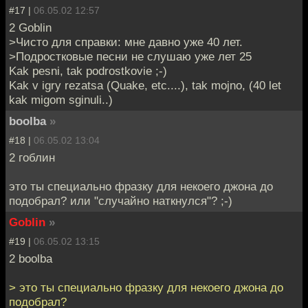
#17 |
06.05.02 12:57
2 Goblin
>Чисто для справки: мне давно уже 40 лет.
>Подростковые песни не слушаю уже лет 25
Kak pesni, tak podrostkovie ;-)
Kak v igry rezatsa (Quake, etc....), tak mojno, (40 let
kak migom sginuli..)
boolba
»
#18 |
06.05.02 13:04
2 гоблин
это ты специально фразку для некоего джона до
подобрал? или "случайно наткнулся"? ;-)
Goblin
»
#19 |
06.05.02 13:15
2 boolba
> это ты специально фразку для некоего джона до
подобрал?