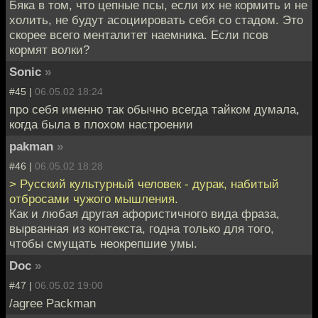
Бяка в том, что цепные псы, если их не кормить и не
холить, не будут асоциировать себя со стадом. Это
скорее всего менталитет наемника. Если псов
кормят волки?
Sonic
»
#45 |
06.05.02 18:24
про себя именно так обычно всегда тайком думала,
когда была в плохом настроении
pakman
»
#46 |
06.05.02 18:28
> Русский культурный человек - дурак, набитый
отбросами чужого мышления.
Как и любая другая афористичного вида фраза,
вырванная из контекста, годна только для того,
чтобы смущать неокрепшие умы.
Doc
»
#47 |
06.05.02 19:00
/agree Packman