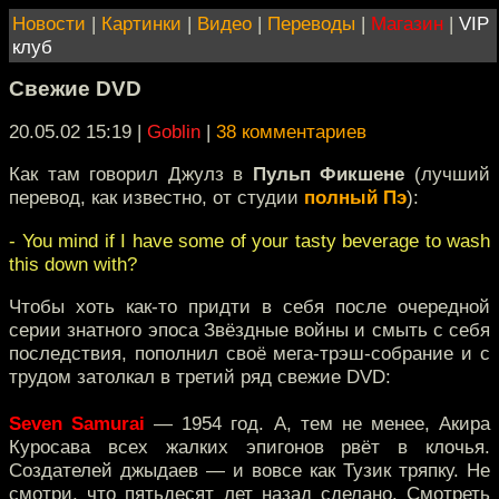
Новости
|
Картинки
|
Видео
|
Переводы
|
Магазин
|
VIP
клуб
Свежие DVD
20.05.02 15:19
|
Goblin
|
38 комментариев
Как там говорил Джулз в
Пульп Фикшене
(лучший
перевод, как известно, от студии
полный Пэ
):
- You mind if I have some of your tasty beverage to wash
this down with?
Чтобы хоть как-то придти в себя после очередной
серии знатного эпоса Звёздные войны и смыть с себя
последствия, пополнил своё мега-трэш-собрание и с
трудом затолкал в третий ряд свежие DVD:
Seven Samurai
— 1954 год. А, тем не менее, Акира
Куросава всех жалких эпигонов рвёт в клочья.
Создателей джыдаев — и вовсе как Тузик тряпку. Не
смотри, что пятьдесят лет назад сделано. Смотреть