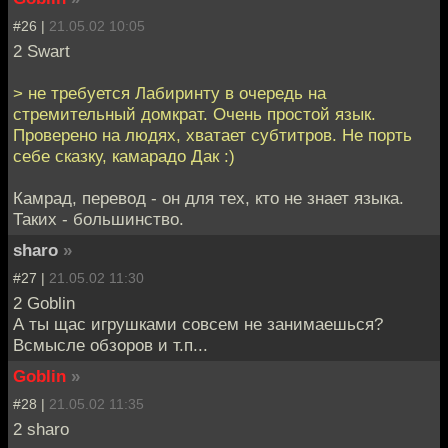
#26 |
21.05.02 10:05
2 Swart
> не требуется Лабиринту в очередь на
стремительный домкрат. Очень простой язык.
Проверено на людях, хватает субтитров. Не порть
себе сказку, камарадо Дак :)
Камрад, перевод - он для тех, кто не знает языка.
Таких - большинство.
sharo
»
#27 |
21.05.02 11:30
2 Goblin
А ты щас игрушками совсем не занимаешься?
Всмысле обзоров и т.п...
Goblin
»
#28 |
21.05.02 11:35
2 sharo