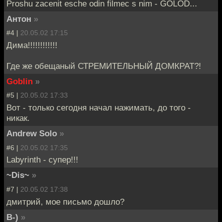
Proshu zacenit esche odin filmec s nim - GOLOD...
Антон
»
#4 |
20.05.02 17:15
Дима!!!!!!!!!!!!
Где же обещаный СТРЕМИТЕЛЬНЫЙ ДОМКРАТ?!
Goblin
»
#5 |
20.05.02 17:33
Вот - только сегодня начал нажимать, до того -
никак.
Andrew Solo
»
#6 |
20.05.02 17:35
Labyrinth - супер!!!
~Dis~
»
#7 |
20.05.02 17:38
дмитрий, мое письмо дошло?
B-)
»