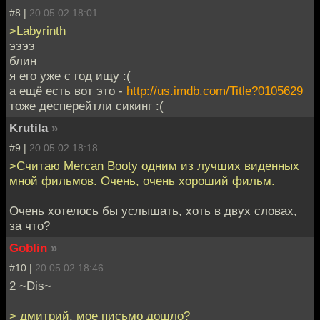
#8 |
20.05.02 18:01
>Labyrinth
ээээ
блин
я его уже с год ищу :(
а ещё есть вот это -
http://us.imdb.com/Title?0105629
тоже десперейтли сикинг :(
Krutila
»
#9 |
20.05.02 18:18
>Считаю Mercan Booty одним из лучших виденных
мной фильмов. Очень, очень хороший фильм.
Очень хотелось бы услышать, хоть в двух словах,
за что?
Goblin
»
#10 |
20.05.02 18:46
2 ~Dis~
> дмитрий, мое письмо дошло?