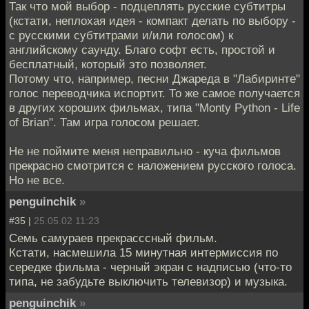
Так что мой выбор - подцеплять русские субтитры
(кстати, неплохая идея - компакт делать по выбору -
с русскими субтитрами и/или голосом) к
английскому саунду. Благо софт есть, простой и
бесплатный, который это позволяет.
Потому что, например, песни Джареда в "Лабиринте"
голос переводчика испортит. То же самое получается
в других хороших фильмах, типа "Monty Python - Life
of Brian". Там игра голосом решает.
Не не поймите меня неправильно - куча фильмов
прекрасно смотрится с наложением русского голоса.
Но не все.
penguinchik
»
#35 |
25.05.02 11:23
Семь самураев прекрасссный фильм.
Кстати, насмешила 15 минутная интермиссия по
середке фильма - черный экран с надписью (что-то
типа, не забудьте выключить телевизор) и музыка.
penguinchik
»