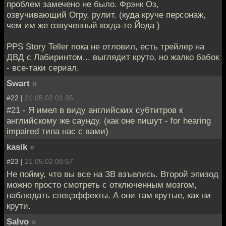
проблем замечено не было. Фрэнк Оз,
озвучивающий Огру, рулит. (куда круче персонаж,
чем им же озвученный когда-то Йода )
PPS Story Teller пока не отловил, есть трейлер на
ДВД с Лабиринтом... выглядит круто, но жалко бабок
- все-таки сериал.
Swart
»
#22 |
21.05.02 01:35
#21 - Я имел в виду английских субтитров к
английскому же саунду. (как оне пишут - for hearing
impaired типа нас с вами)
kasik
»
#23 |
21.05.02 08:57
Не пойму, что вы все на ЗВ взъелись. Второй эпизод
можно просто смотреть с отключенным мозгом,
наблюдать спецэффекты. А они там крутые, как ни
крути.
Salvo
»