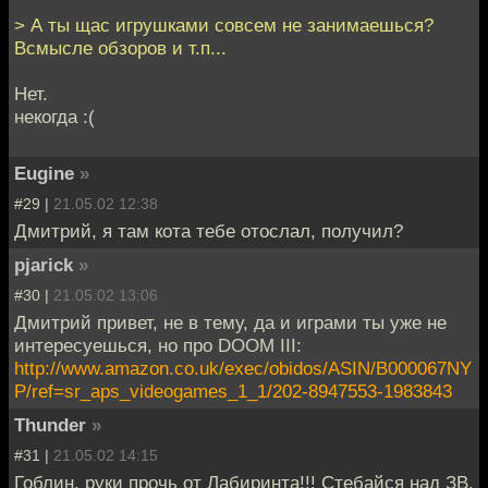
> А ты щас игрушками совсем не занимаешься?
Всмысле обзоров и т.п...
Нет.
некогда :(
Eugine
»
#29 |
21.05.02 12:38
Дмитрий, я там кота тебе отослал, получил?
pjarick
»
#30 |
21.05.02 13:06
Дмитрий привет, не в тему, да и играми ты уже не
интересуешься, но про DOOM III:
http://www.amazon.co.uk/exec/obidos/ASIN/B000067NY
P/ref=sr_aps_videogames_1_1/202-8947553-1983843
Thunder
»
#31 |
21.05.02 14:15
Гоблин, руки прочь от Лабиринта!!! Стебайся над ЗВ.