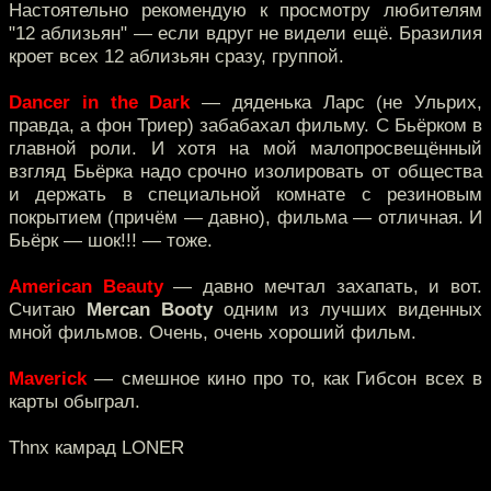
Настоятельно рекомендую к просмотру любителям
"12 аблизьян" — если вдруг не видели ещё. Бразилия
кроет всех 12 аблизьян сразу, группой.
Dancer in the Dark
— дяденька Ларс (не Ульрих,
правда, а фон Триер) забабахал фильму. С Бьёрком в
главной роли. И хотя на мой малопросвещённый
взгляд Бьёрка надо срочно изолировать от общества
и держать в специальной комнате с резиновым
покрытием (причём — давно), фильма — отличная. И
Бьёрк — шок!!! — тоже.
American Beauty
— давно мечтал захапать, и вот.
Считаю
Mercan Booty
одним из лучших виденных
мной фильмов. Очень, очень хороший фильм.
Maverick
— смешное кино про то, как Гибсон всех в
карты обыграл.
Thnx камрад LONER