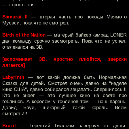
— строго стоя.
Samurai II
— вторая часть про походы Маямото
Мусаси, пока что не смотрел.
Birth of the Nation
— матёрый байкер камрад LONER
дал команду срочно засмотреть. Пока что не успел,
отвлекался на ЗВ.
[вспоминает ЗВ, яростно плюётся, зверски
лягается]
Labyrinth
— вот какой должна быть Нормальная
Сказка для детей. Смотрел очень давно на "неделе
кино США", давно собирался зацапать. Свершилось!!!
Кто не знает — это лучшее кино на свете про
гоблинов. А королём у гоблинов там — наш парень,
Дэвид Бауи, шикарный такой король. Всем
смотреть!!!
Brazil
— Терентий Гилльям завернул от души.