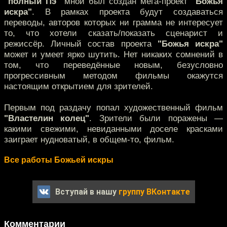
"полный Пэ"
мной был создан мега-проект
"Божья
искра"
. В рамках проекта будут создаваться
переводы, авторов которых ни грамма не интересует
то, что хотели сказать/показать сценарист и
режиссёр. Личный состав проекта
"Божья искра"
может и умеет ярко шутить. Нет никаких сомнений в
том, что переведённые новым, безусловно
прогрессивным методом фильмы окажутся
настоящим открытием для зрителей.
Первым под раздачу попал художественный фильм
"Властелин колец"
. Зрители были поражены —
какими свежими, невиданными доселе красками
заиграет нудноватый, в общем-то, фильм.
Все работы Божьей искры
Вступай в нашу
группу ВКонтакте
Комментарии