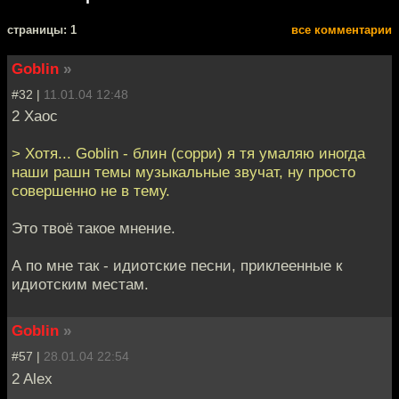
cтраницы: 1
все комментарии
Goblin
»
#32 |
11.01.04 12:48
2 Хаос
> Хотя... Goblin - блин (сорри) я тя умаляю иногда
наши рашн темы музыкальные звучат, ну просто
совершенно не в тему.
Это твоё такое мнение.
А по мне так - идиотские песни, приклеенные к
идиотским местам.
Goblin
»
#57 |
28.01.04 22:54
2 Alex