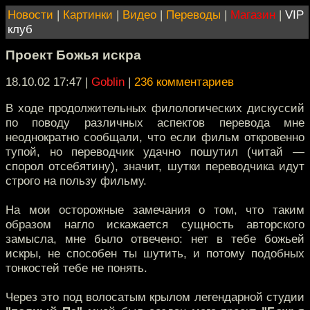
Новости
|
Картинки
|
Видео
|
Переводы
|
Магазин
|
VIP
клуб
Проект Божья искра
18.10.02 17:47
|
Goblin
|
236 комментариев
В ходе продолжительных филологических дискуссий
по поводу различных аспектов перевода мне
неоднократно сообщали, что если фильм откровенно
тупой, но переводчик удачно пошутил (читай —
спорол отсебятину), значит, шутки переводчика идут
строго на пользу фильму.
На мои осторожные замечания о том, что таким
образом нагло искажается сущность авторского
замысла, мне было отвечено: нет в тебе божьей
искры, не способен ты шутить, и потому подобных
тонкостей тебе не понять.
Через это под волосатым крылом легендарной студии