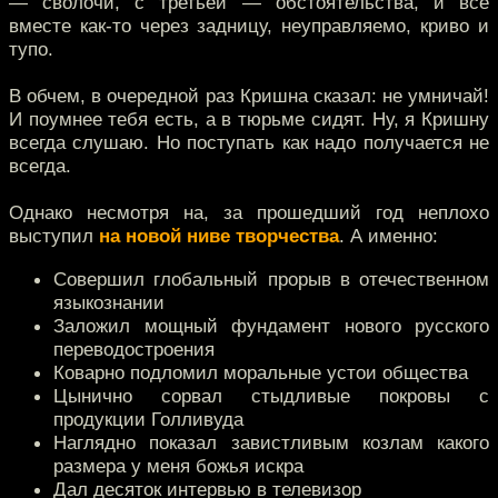
— сволочи, с третьей — обстоятельства, и всё
вместе как-то через задницу, неуправляемо, криво и
тупо.
В обчем, в очередной раз Кришна сказал: не умничай!
И поумнее тебя есть, а в тюрьме сидят. Ну, я Кришну
всегда слушаю. Но поступать как надо получается не
всегда.
Однако несмотря на, за прошедший год неплохо
выступил
на новой ниве творчества
. А именно:
Совершил глобальный прорыв в отечественном
языкознании
Заложил мощный фундамент нового русского
переводостроения
Коварно подломил моральные устои общества
Цынично сорвал стыдливые покровы с
продукции Голливуда
Наглядно показал завистливым козлам какого
размера у меня божья искра
Дал десяток интервью в телевизор