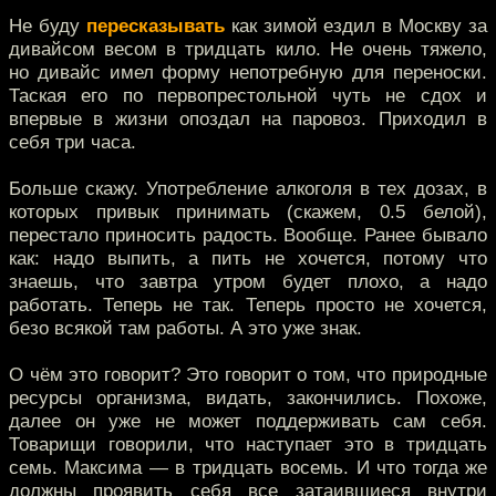
Не буду
пересказывать
как зимой ездил в Москву за
дивайсом весом в тридцать кило. Не очень тяжело,
но дивайс имел форму непотребную для переноски.
Таская его по первопрестольной чуть не сдох и
впервые в жизни опоздал на паровоз. Приходил в
себя три часа.
Больше скажу. Употребление алкоголя в тех дозах, в
которых привык принимать (скажем, 0.5 белой),
перестало приносить радость. Вообще. Ранее бывало
как: надо выпить, а пить не хочется, потому что
знаешь, что завтра утром будет плохо, а надо
работать. Теперь не так. Теперь просто не хочется,
безо всякой там работы. А это уже знак.
О чём это говорит? Это говорит о том, что природные
ресурсы организма, видать, закончились. Похоже,
далее он уже не может поддерживать сам себя.
Товарищи говорили, что наступает это в тридцать
семь. Максима — в тридцать восемь. И что тогда же
должны проявить себя все затаившиеся внутри