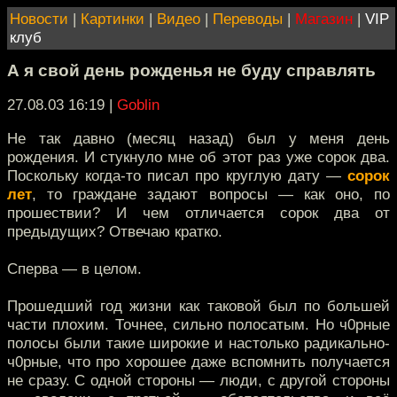
Новости
|
Картинки
|
Видео
|
Переводы
|
Магазин
|
VIP
клуб
А я свой день рожденья не буду справлять
27.08.03 16:19
|
Goblin
Не так давно (месяц назад) был у меня день
рождения. И стукнуло мне об этот раз уже сорок два.
Поскольку когда-то писал про круглую дату —
сорок
лет
, то граждане задают вопросы — как оно, по
прошествии? И чем отличается сорок два от
предыдущих? Отвечаю кратко.
Сперва — в целом.
Прошедший год жизни как таковой был по большей
части плохим. Точнее, сильно полосатым. Но ч0рные
полосы были такие широкие и настолько радикально-
ч0рные, что про хорошее даже вспомнить получается
не сразу. C одной стороны — люди, с другой стороны