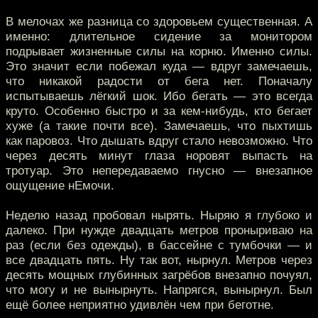
В мелочах же разница со здоровьем существенная. А
именно: длительное сидение за монитором
подрывает жизненные силы на корню. Именно силы.
Это значит если побежал куда — вдруг замечаешь,
что никакой радости от бега нет. Поначалу
испытываешь лёгкий шок. Ибо бегать — это всегда
круто. Особенно быстро и за кем-нибудь, кто бегает
хуже (а такие почти все). Замечаешь, что пыхтишь
как паровоз. Что дышать вдруг стало невозможно. Что
через десять минут глаза норовят выпасть на
тротуар. Это непередаваемо гнусно — внезапное
ощущение нЕмочи.
Неделю назад пробовал нырять. Ныряю я глубоко и
далеко. При нужде двадцать метров проныриваю на
раз (если без одежды), в бассейне с тумбочки — и
все двадцать пять. Ну так вот, нырнул. Метров через
десять мощных глубинных загрёбов внезапно почуял,
что могу и не вынырнуть. Напрягся, вынырнул. Был
ещё более неприятно удивлён чем при беготне.