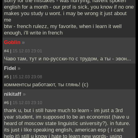
sorry for the mistakes - was hurrying, havent spoken
english for a month - our prof is sick, you know if no one
makes you study u wont. i may be wrong it just about
me
btw - french rulezz, my favorite, when i learn it well
enough, i'll write in french
Goblin
»
#4 |
15.12.03 23:01
Чаво там, тут и по-русски-то с трудом, а ты - эвон...
Fidel
»
#5 |
15.12.03 23:08
комментсы работают, ты глянь! (с)
nikitaff
»
#6 |
15.12.03 23:10
thank u, but i still have much to learn - im just a 3rd
year student, im supposed to be an economist (have u
heard of moscow state linguistic university?). in future.
its just i like speaking english, american esp ( i cant
help it) still u know i hate to learn new words- using