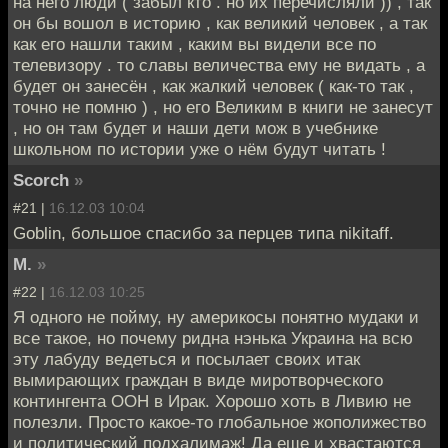
на него люди ( забыл кто . но их перечисляли )) , так
он бы вошол в историю , как великий человек , а так
как его нашли таким , каким вы видели все по
телевизору . то славы величества ему не видать , а
будет он занесён , как жалкий человек ( как-то так ,
точно не помню ) , но его Великим в книги не занесут
, но он там будет и наши дети мож в учебнике
школьном по истории уже о нём будут читать !
Scorch
»
#21 |
16.12.03 10:04
Goblin, большое спасибо за перцев типа nikitaff.
M.
»
#22 |
16.12.03 10:25
Я одного не пойму, ну америкосы понятно мудаки и
все такое, но почему ридна нэнька Украина на всю
эту лабуду ведеться и посылает своих итак
вымирающих граждан в виде миротворческого
контингента ООН в Ирак. Хорошо хоть в Ливию не
полезли. Просто какое-то глобальное жополижество
и политический подхалимаж! Да еще и хвастаются