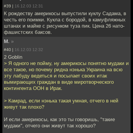
#39 |
16.12.03 12:31
К рождеству америкосы выпустили куклу Садама, в
честь его поимки. Кукла с бородой, в камуфляжных
штанах и майке с рисунком туза пик. Цена 26 нато-
фашистских баксов.
M.
»
#40 |
16.12.03 12:32
2 Goblin
> Я одного не пойму, ну америкосы понятно мудаки и
все такое, но почему ридна нэнька Украина на всю
эту лабуду ведеться и посылает своих итак
вымирающих граждан в виде миротворческого
контингента ООН в Ирак.
> Камрад, если нэнька такая умная, отчего в ней
живут так плохо?
И если америкосы, как это ты говоришь, "такие
мудаки", отчего они живут так хорошо?