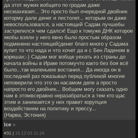
да этот мужик вобщето по гродам даже
несмахивает... Это просто был очередной двойник
которму дали денег и пистолет... которым он даже
невоспользовался, а настоящий Садам лучшебы
застрелился чем сдался! Ещо к томуже ДНК которое
якобы взяли у него явно было простым образом
подменено настоящей(денег благо много у Садама
купит то что нада и что хочет да и с Бен Ладеном в
корешах;-) Садам мог вобще уехать из страны до
начала войны в Ираке потомучто както без боя всё
было...так маленькие востания... Да икогда он в
последний раз показывал перед публикой многие
неповерили что это он насамом деле а просто
напросто его двойник... Вобщем могу сказать одно
нам в этомвсеравно неразабраться а тем кто щас
этим и занимается у них правит корупция
воздействием на политику и прессу...
(Нарва, Эстония)
Ice
»
#31 |
16.12.03 11:24