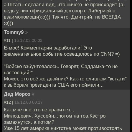
а Штаты сделали вид, что ничего не происходит (а
ведь у них официальный договор с Либерией о
взаимопомощи):о))) Так что, Дмитрий, не ВСЕГДА
:о)))
Tommy9
»
#11 |
16.12.03 00:03
Ё-моё! Комментарии заработали! Это
знаменательное событие освещалось по CNN? =)
"Войско взбунтовалось. Говорят, Саддамка-то не
настоящий!"
Может, это всё же двойник? Как-то слишком "кстати"
к выборам президента США его поймали...
Дед Мороз
»
#12 |
16.12.03 00:17
Как мне все это не нравится...
Милошевич, Хуссейн...потом на тов.Кастро
замахнутся, а потом?
Уже 15 лет америке никтотне может противостоять