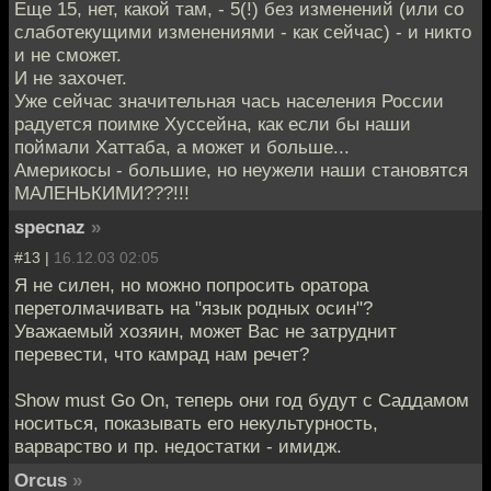
Еще 15, нет, какой там, - 5(!) без изменений (или со
слаботекущими изменениями - как сейчас) - и никто
и не сможет.
И не захочет.
Уже сейчас значительная чась населения России
радуется поимке Хуссейна, как если бы наши
поймали Хаттаба, а может и больше...
Америкосы - большие, но неужели наши становятся
МАЛЕНЬКИМИ???!!!
specnaz
»
#13 |
16.12.03 02:05
Я не силен, но можно попросить оратора
перетолмачивать на "язык родных осин"?
Уважаемый хозяин, может Вас не затруднит
перевести, что камрад нам речет?
Show must Go On, теперь они год будут с Саддамом
носиться, показывать его некультурность,
варварство и пр. недостатки - имидж.
Orcus
»