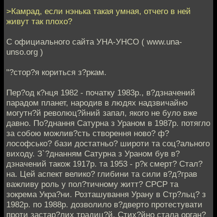
>Камрад, если нэнька такая умная, отчего в ней
живут так плохо?
С официального сайта УНА-УНСО ( www.una-
unso.org )
"?стор?я кориться з?ркам.
Пер?од к?нця 1982 - початку 1983р., в?дзначений
парадом планет, народив в людях надзвичайно
могутн?й революц?йний запал, якого не було вже
давно. По?днання Сатурна з Ураном в 1987р. потягло
за собою можлив?сть створення ново? ф?
лософсько? бази достатньо? широти та соц?ального
виходу. З`?днанням Сатурна з Ураном був в?
дзначений також 1917р. та 1953 - р?к смерт? Стал?
на. Цей аспект велико? глибини та сили в?д?грав
важливу роль у пол?тичному житт? СРСР та
зокрема Укра?ни. Розташування Урану в Стр?льц? з
1982р. по 1988р. дозволило в?дверто протестувати
проти застар?лих традиц?й. Стих?йно стала орган?