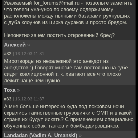
Уважаемый for_forums@mail.ru - позвольте заметить
что телеги уна-унсо по своему содержимому
расположены между пьяными базарами рухнувших
с дуба клоунов из цирка дураков и просто бредом.
Непонятно зачем постить откровенный бред?
Алексий
»
#32 |
16.12.03 11:31
Миротворцы из незалежной это анекдот из
анекдотов :) Говорят многие там постоянно на губе
сидят коалиционной т. к. хватают все что плохо
лежит чаще чем нужно
Toxa
»
#33 |
16.12.03 11:37
А мне больше интересно куда под покровом ночи
скрылись таинственные грузовички с ОМП и в какой
стране их будут искать? С применением специально
обученных собак, танков и бомбардировщиков.
Landadan (Vadim A. Umanski)
»