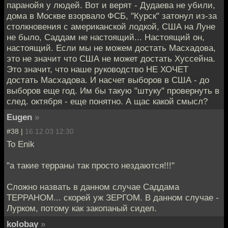
паранойя у людей. Вот и верят - Дудаева не убили,
дома в Москве взорвало ФСБ, "Курск" затонул из-за
столкновения с американской лодкой, США на Луне
не было, Саддам не настоящий... Настоящий он,
настоящий. Если мы не можем достать Масхадова,
это не значит что США не может достать Хуссейна.
Это значит, что наше руководство НЕ ХОЧЕТ
достать Масхадова. И насчет выборов в США - до
выборов еще год. Им бы такую "штуку" провернуть в
след. октября - еще понятно. А щас какой смысл?
Eugen
»
#38 |
16.12.03 12:30
To Enik
"а такие терраны так просто нездаются!!!"
Сложно назвать в данном случае Саддама
ТЕРРАНОМ... скорей уж ЗЕРГОМ. В данном случае -
Лурком, потому как закопаный сидел.
kolobay
»