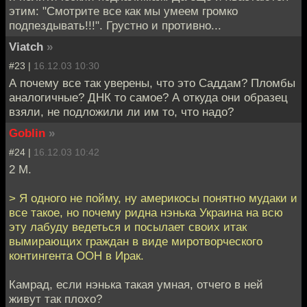
этим: "Смотрите все как мы умеем громко
подпездывать!!!". Грустно и противно...
Viatch
»
#23 |
16.12.03 10:30
А почему все так уверены, что это Саддам? Пломбы
аналогичные? ДНК то самое? А откуда они образец
взяли, не подложили ли им то, что надо?
Goblin
»
#24 |
16.12.03 10:42
2 M.
> Я одного не пойму, ну америкосы понятно мудаки и
все такое, но почему ридна нэнька Украина на всю
эту лабуду ведеться и посылает своих итак
вымирающих граждан в виде миротворческого
контингента ООН в Ирак.
Камрад, если нэнька такая умная, отчего в ней
живут так плохо?