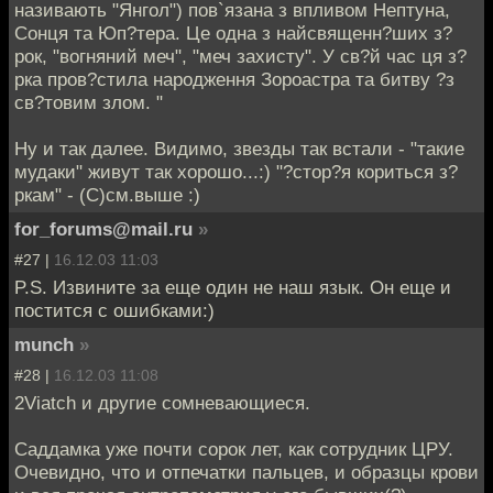
називають "Янгол") пов`язана з впливом Нептуна,
Сонця та Юп?тера. Це одна з найсвященн?ших з?
рок, "вогняний меч", "меч захисту". У св?й час ця з?
рка пров?стила народження Зороастра та битву ?з
св?товим злом. "
Ну и так далее. Видимо, звезды так встали - "такие
мудаки" живут так хорошо...:) "?стор?я кориться з?
ркам" - (C)см.выше :)
for_forums@mail.ru
»
#27 |
16.12.03 11:03
P.S. Извините за еще один не наш язык. Он еще и
постится с ошибками:)
munch
»
#28 |
16.12.03 11:08
2Viatch и другие сомневающиеся.
Саддамка уже почти сорок лет, как сотрудник ЦРУ.
Очевидно, что и отпечатки пальцев, и образцы крови