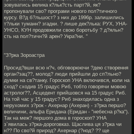
зовуватись велика к?льк?сть парт?й, як?
пропонували сво? програми нового пол?тичного
курсу. В?д б?льшост? з них до 1996р. залишились
т?льки туманн? згадки. ? лише дек?лька: РУХ, УНА-
УНСО, КУН продовжили свою боротьбу ? д?яльн?
сть на пол?тичн?й арен? Укра?ни. "
"З?рка Зороастра
Просид?вши всю н?ч, обговорюючи ?дею створення
орган?зац??, молод? люди прийшли до сп?льно?
думки на св?танку. Гороскоп УНА включився, коли на
сход? сходив 15 градус Риб, тобто говорячи мовою
астролог??, Асцедент прийшовся на 15 градус Риб.
На той час у 15 градус? Риб знаходилась одна з
нерухомих з?рок - Ахернар (Ахеран) - з?рка першо?
величини, альфа Еридана (Еридан - "небесна р?ка").
Так на меж? першого дома в гороскоп? УНА
з`явилась з?рка-дороговказ. Щаслива ця з?рка чи
н?? По сво?й природ? Ахернар (?нод? ?? ще