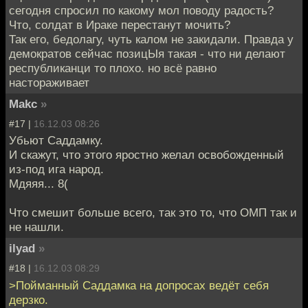
сегодня спросил по какому мол поводу радость?
Что, солдат в Ираке перестанут мочить?
Так его, бедолагу, чуть калом не закидали. Правда у
демократов сейчас позицЫя такая - что ни делают
республиканци то плохо. но всё равно
настораживает
Makc
»
#17 |
16.12.03 08:26
Убьют Саддамку.
И скажут, что этого яростно желал освобожденный
из-под ига народ.
Мдяяя... 8(
Что смешит больше всего, так это то, что ОМП так и
не нашли.
ilyad
»
#18 |
16.12.03 08:29
>Пойманный Саддамка на допросах ведёт себя
дерзко.