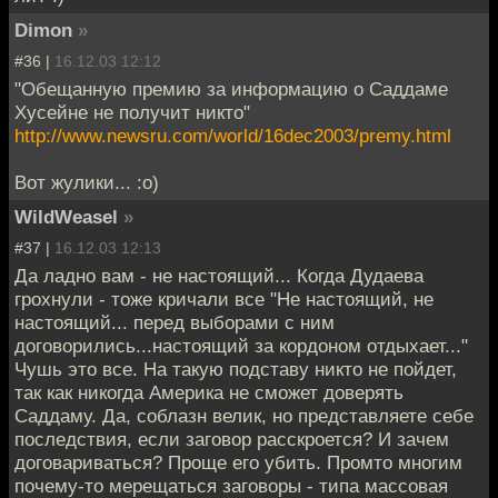
Dimon
»
#36 |
16.12.03 12:12
"Обещанную премию за информацию о Саддаме
Хусейне не получит никто"
http://www.newsru.com/world/16dec2003/premy.html
Вот жулики... :о)
WildWeasel
»
#37 |
16.12.03 12:13
Да ладно вам - не настоящий... Когда Дудаева
грохнули - тоже кричали все "Не настоящий, не
настоящий... перед выборами с ним
договорились...настоящий за кордоном отдыхает..."
Чушь это все. На такую подставу никто не пойдет,
так как никогда Америка не сможет доверять
Саддаму. Да, соблазн велик, но представляете себе
последствия, если заговор расскроется? И зачем
договариваться? Проще его убить. Промто многим
почему-то мерещаться заговоры - типа массовая