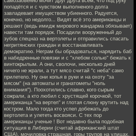
самозабвенно мочит друг друга всем, что под руку
попадётся и с чувством выполненого долга
завладевает имуществом убиенного. Радуется,
конечно, но недолго... Видят всё это американцы и
решают (ведь имидж мирового жандарма обязывает)
навести там порядок. Посадили вооруженный до
зубов спецназ на вертолеты и отправились спасать
негритянских граждан и восстанавливать
демократию. Неграм бы обрадоваться, нарядить баб
в набедренные повязки и с "хлебом солью" бежать к
винтокрылым. А они, сволочи, несколько дней
ничего не жрали, а тут мясо считай "с неба" само
прилетело. Ну они копья в руки и на охоту "за
мясом" (на автоматы и гранатометы "ноль
внимания"). Поохотились славно, кого сырым
сожрали, а кто любил с хрустящей корочкой, тот
американца "на вертел" и глотая слюну крутить над
костром. Мало тогда кто успел добежать до
вертолета и улететь восвояси. С тех пор
американцы ученые ! Вот недавно была подобная
ситуация в Либерии (считай африканский штат
США), мочиловка страшная, горы трупов на улицах,