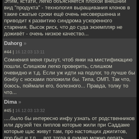
Этим, кстати, легко объясняется плохой внешний
вид "продукта" - технология выращивания клонов в
такие сжатые сроки ещё очень несовершенна и
приводит к развитию синдрома ускоренного
старения. Высок риск, что до суда экземпляр не
доживёт - очень низкое качество...
Dahorg
»
#44 |
16.12.03 13:11
Сомнения меня грызут, чтоб янки на мистификацию
пошли. Слишком легко проверить, слишком
очевидно и т.д. Если уж идти на подлог, то лучше бы
бонбу с носками положили бы. Типа, ОМП. Так что,
боюсь, поймали его, болезного... Правда, толку то
что...
Dima
»
#45 |
16.12.03 13:32
....было бы интересно инфу узнать от родственников
или друзей тех пиплов которые жили при Саддаме
которые щас живут там, про настоящих джигитов,
про быт и т.п.....вот тогда я думаю можно делать