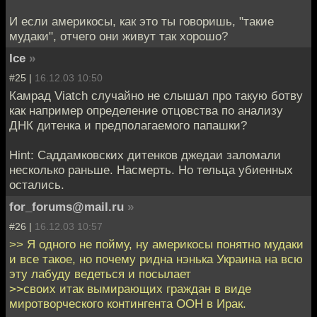
И если америкосы, как это ты говоришь, "такие
мудаки", отчего они живут так хорошо?
Ice
»
#25 |
16.12.03 10:50
Камрад Viatch случайно не слышал про такую ботву
как например определение отцовства по анализу
ДНК дитенка и предполагаемого папашки?
Hint: Саддамковских дитенков джедаи заломали
несколько раньше. Насмерть. Но тельца убиенных
остались.
for_forums@mail.ru
»
#26 |
16.12.03 10:57
>> Я одного не пойму, ну америкосы понятно мудаки
и все такое, но почему ридна нэнька Украина на всю
эту лабуду ведеться и посылает
>>своих итак вымирающих граждан в виде
миротворческого контингента ООН в Ирак.