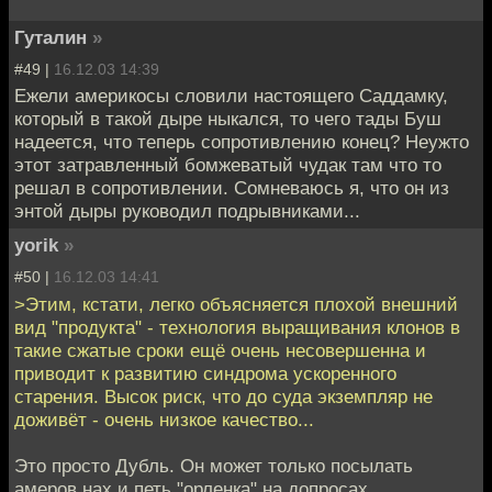
Гуталин
»
#49 |
16.12.03 14:39
Ежели америкосы словили настоящего Саддамку,
который в такой дыре ныкался, то чего тады Буш
надеется, что теперь сопротивлению конец? Неужто
этот затравленный бомжеватый чудак там что то
решал в сопротивлении. Сомневаюсь я, что он из
энтой дыры руководил подрывниками...
yorik
»
#50 |
16.12.03 14:41
>Этим, кстати, легко объясняется плохой внешний
вид "продукта" - технология выращивания клонов в
такие сжатые сроки ещё очень несовершенна и
приводит к развитию синдрома ускоренного
старения. Высок риск, что до суда экземпляр не
доживёт - очень низкое качество...
Это просто Дубль. Он может только посылать
амеров нах и петь "орленка" на допросах.