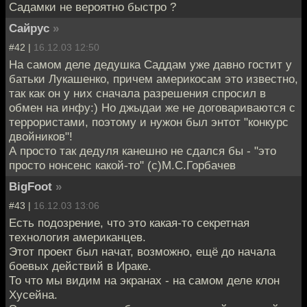
Садамки не вероятно быстро ?
Сайрус
»
#42 |
16.12.03 12:50
На самом деле дедушка Саддам уже давно гостит у
батьки Лукашенко, причем америкосам это известно,
так как он у них сначала разрешения спросил в
обмен на инфу:) Но джыдаи же не договариваются с
террористами, поэтому и нужон был энтот "конкурс
двойников"!
А просто так дедуля канешно не сдался бы - "это
просто нонсенс какой-то" (с)М.С.Горбачев
BigFoot
»
#43 |
16.12.03 13:06
Есть подозрение, что это какая-то секретная
технология американцев.
Этот проект был начат, возможно, ещё до начала
боевых действий в Ираке.
То что мы видим на экранах - на самом деле клон
Хусейна.