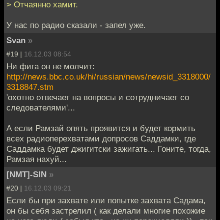
> Отчаянно хамит.
У нас по радио сказали - запел уже.
Svan
»
#19 |
16.12.03 08:54
Ни фига он не молчит:
http://news.bbc.co.uk/hi/russian/news/newsid_3318000/
3318847.stm
'охотно отвечает на вопросы и сотрудничает со
следователями'...
А если Рамзай опять проявится и будет кормить
всех радиоперехватами допросов Саддамки, где
Саддамка будет джигитски зажигать... Гоните, тогда,
Рамзая нахуй...
[NMT]-SIN
»
#20 |
16.12.03 09:21
Если бы при захвате или попытке захвата Садама,
он бы себя застрелил ( как делали многие похожие