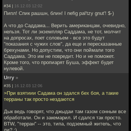
#34 |
16.12.03 12:02
Пипл! Спик рашшн, блин! I nefig pal'tzy gnut'! $-)
А что до Саддама... Верить американцам, очевидно,
нельзя. Тот ли экземпляр Саддама, не тот, молчит
на допросах, поет соловьем - все это будут
"показания с чужих слов", да еще и пересказанные
брехунами. Но допустим, что они поймали того
Саддама. Это им не повредит. Но и не поможет.
Кроме того, что пропиарят Буша, эффект будет
нулевой.
Urry
»
#35 |
16.12.03 12:06
>При взятиии Садама он здался бех боя, а такие
терраны так просто нездаются
Дык ведь говорят, что джыдаи там газом сонным все
обработали. Он и закемарил. И сдался так просто.
BTW, "терран" -- это, типа, подземный житель, что
ли? :)