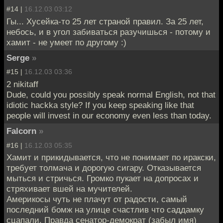
#14 |
16.12.03 03:12
Гы... Хусейка-то 25 лет страной правил. За 25 лет,
небось, и в угол забиваться разучишься - потому и
хамит - не умеет по другому :)
Serge
»
#15 |
16.12.03 03:36
2 nikitaff
Dude, could you possibly speak normal English, not that
idiotic hackka style? If you keep speaking like that
people will invest in our economy even less than today.
Falcorn
»
#16 |
16.12.03 05:35
Хамит и прикидывается, что не понимает по иракски,
требует толмача и дорогую сигару. Отказывается
мыться и стричься. Громко пукает на допросах и
стряхивает вшей на мучителей.
Америкосы чуть не плачут от радости, самый
последний бомж на улице счастлив что саддамку
сцапали. Правда сенатор-демократ (забыл имя)