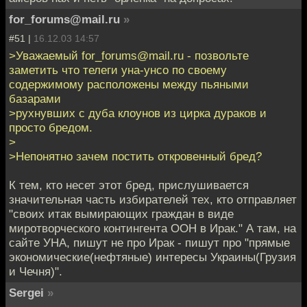
for_forums@mail.ru
»
#51 |
16.12.03 14:57
>Уважаемый for_forums@mail.ru - позвольте
заметить что телеги уна-унсо по своему
содержимому расположены между пьяными
базарами
>рухнувших с дуба клоунов из цирка дураков и
просто бредом.
>
>Непонятно зачем постить откровенный бред?
К тем, кто несет этот бред, прислушивается
значительная часть избирателей тех, кто отправляет
"своих итак вымирающих граждан в виде
миротворческого контингента ООН в Ирак." А там, на
сайте УНА, пишут не про Ирак - пишут про "прямые
экономические(нефтяные) интересы Украины(Грузия
и Чечня)".
Sergei
»