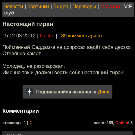
Новости
|
Картинки
|
Видео
|
Переводы
|
Магазин
|
VIP
клуб
Настоящий тиран
15.12.03 22:12
|
Goblin
|
189 комментариев
Пойманный Саддамка на допросах ведёт себя дерзко.
Отчаянно хамит.
Молодец, не разочаровал.
Именно так и должен вести себя настоящий тиран!
Подписывайся на канал в
Дзен
Комментарии
cтраницы: 1 |
2
всего: 189,
Goblin
: 3