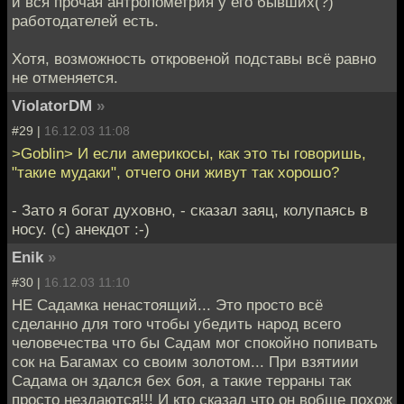
и вся прочая антропометрия у его бывших(?)
работодателей есть.
Хотя, возможность откровеной подставы всё равно
не отменяется.
ViolatorDM
»
#29 |
16.12.03 11:08
>Goblin> И если америкосы, как это ты говоришь,
"такие мудаки", отчего они живут так хорошо?
- Зато я богат духовно, - сказал заяц, колупаясь в
носу. (с) анекдот :-)
Enik
»
#30 |
16.12.03 11:10
НЕ Садамка ненастоящий... Это просто всё
сделанно для того чтобы убедить народ всего
человечества что бы Садам мог спокойно попивать
сок на Багамах со своим золотом... При взятиии
Садама он здался бех боя, а такие терраны так
просто нездаются!!! И кто сказал что он вобще похож