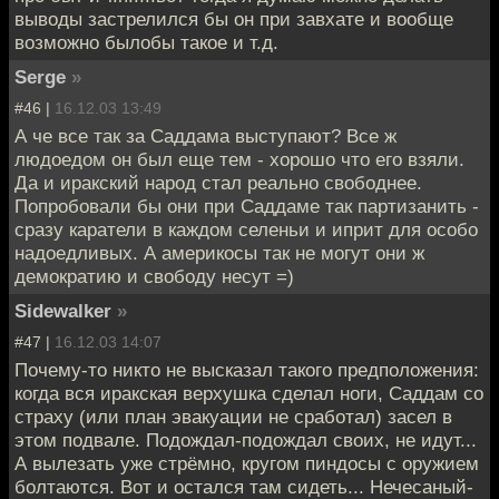
выводы застрелился бы он при завхате и вообще
возможно былобы такое и т.д.
Serge
»
#46 |
16.12.03 13:49
А че все так за Саддама выступают? Все ж
людоедом он был еще тем - хорошо что его взяли.
Да и иракский народ стал реально свободнее.
Попробовали бы они при Саддаме так партизанить -
сразу каратели в каждом селеньи и иприт для особо
надоедливых. А америкосы так не могут они ж
демократию и свободу несут =)
Sidewalker
»
#47 |
16.12.03 14:07
Почему-то никто не высказал такого предположения:
когда вся иракская верхушка сделал ноги, Саддам со
страху (или план эвакуации не сработал) засел в
этом подвале. Подождал-подождал своих, не идут...
А вылезать уже стрёмно, кругом пиндосы с оружием
болтаются. Вот и остался там сидеть... Нечесаный-