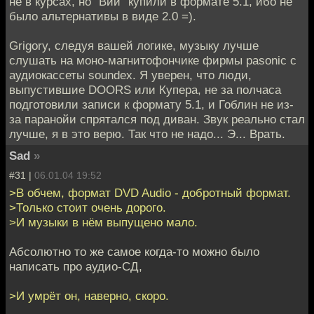
не в курсах, но "Вий" купили в формате 5.1, ибо не
было альтернативы в виде 2.0 =).
Grigory, следуя вашей логике, музыку лучше
слушать на моно-магнитофончике фирмы pasonic с
аудиокассеты soundex. Я уверен, что люди,
выпустившие DOORS или Купера, не за полчаса
подготовили записи к формату 5.1, и Гоблин не из-
за паранойи спрятался под диван. Звук реально стал
лучше, я в это верю. Так что не надо... Э... Врать.
Sad
»
#31 |
06.01.04 19:52
>В обчем, формат DVD Audio - добротный формат.
>Только стоит очень дорого.
>И музыки в нём выпущено мало.
Абсолютно то же самое когда-то можно было
написать про аудио-СД,
>И умрёт он, наверно, скоро.