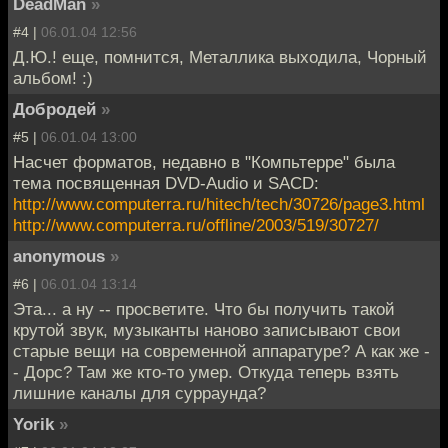
DeadMan
»
#4 |
06.01.04 12:56
Д.Ю.! еще, помнится, Металлика выходила, Чорный
альбом! :)
Добродей
»
#5 |
06.01.04 13:00
Насчет форматов, недавно в "Компьтерре" была
тема посвященная DVD-Audio и SACD:
http://www.computerra.ru/hitech/tech/30726/page3.html
http://www.computerra.ru/offline/2003/519/30727/
anonymous
»
#6 |
06.01.04 13:14
Эта... а ну -- просветите. Что бы получить такой
крутой звук, музыканты наново записывают свои
старые вещи на современной аппаратуре? А как же -
- Дорс? Там же кто-то умер. Откуда теперь взять
лишние каналы для сурраунда?
Yorik
»