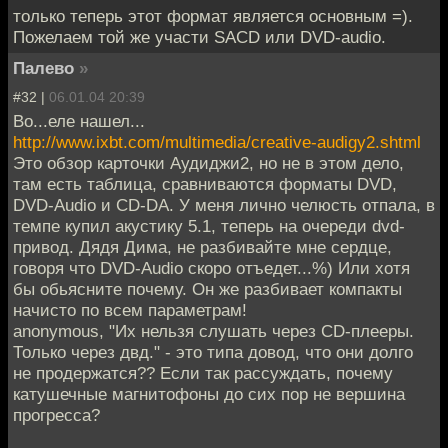
только теперь этот формат является основным =).
Пожелаем той же участи SACD или DVD-audio.
Палево
»
#32 |
06.01.04 20:39
Во...еле нашел...
http://www.ixbt.com/multimedia/creative-audigy2.shtml
Это обзор карточки Аудиджи2, но не в этом дело,
там есть таблица, сравниваются форматы DVD,
DVD-Audio и CD-DA. У меня лично челюсть отпала, в
темпе купил акустику 5.1, теперь на очереди dvd-
привод. Дядя Дима, не разбивайте мне сердце,
говоря что DVD-Audio скоро отъедет...%) Или хотя
бы обьясните почему. Он же разбивает компакты
начисто по всем параметрам!
anonymous, "Их нельзя слушать через CD-плееры.
Только через двд." - это типа довод, что они долго
не продержатся?? Если так рассуждать, почему
катушечные магнитофоны до сих пор не вершина
прогресса?