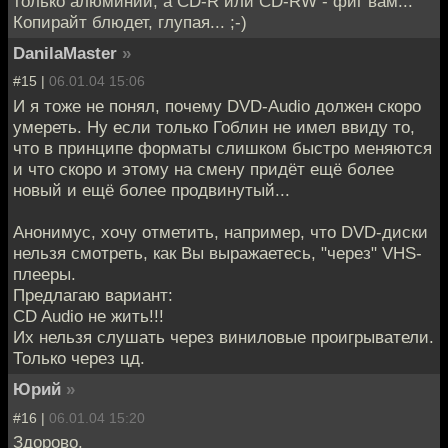
только алюминий, а CD-R или CD-RW - фиг вам...
Копирайт блюдет, глупая... ;-)
DanilaMaster
»
#15 |
06.01.04 15:06
И я тоже не понял, почему DVD-Audio должен скоро
умереть. Ну если только Гоблин не имел ввиду то,
что в принципе форматы слишком быстро меняются
и что скоро и этому на смену придёт ещё более
новый и ещё более продвинутый...
Анонимус, хочу отметить, например, что DVD-диски
нельзя смотреть, как Вы выражаетесь, "через" VHS-
плееры.
Предлагаю вариант:
CD Audio не жить!!!
Их нельзя слушать через виниловые проигрыватели.
Только через цд.
Юрий
»
#16 |
06.01.04 15:20
Здорово.