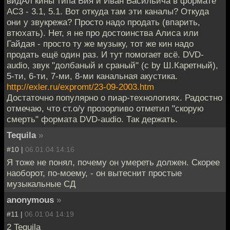
видАл кины типа Вия и Иван Васильича в формате
AC3 - 3.1, 5.1. Вот откуда там эти каналы? Откуда
они у звукрежа? Просто надо продать (впарить,
втюхать). Нет, я не про достоинства Алиса или
Гайдая - просто ту же музыку, тот же кин надо
продать ещё один раз. И тут помогает всё. DVD-
audio, звук "долбаный и сраный" (c by Ш.Каретный),
5-ти, 6-ти, 7-ми, 8-ми канальная акустика.
http://exler.ru/expromt/23-09-2003.htm
Достаточно популярно о пиар-технологиях. Радостно
отмечаю, что ст.о/у прозорливо отметил "скорую
смерть" формата DVD-audio. Так держать.
Tequila
»
#10 |
06.01.04 14:16
Я тоже не понял, почему он умереть должен. Скорее
наоборот, по-моему, - он вытеснит простые
музыкальные СД
anonymous
»
#11 |
06.01.04 14:19
2 Tequila