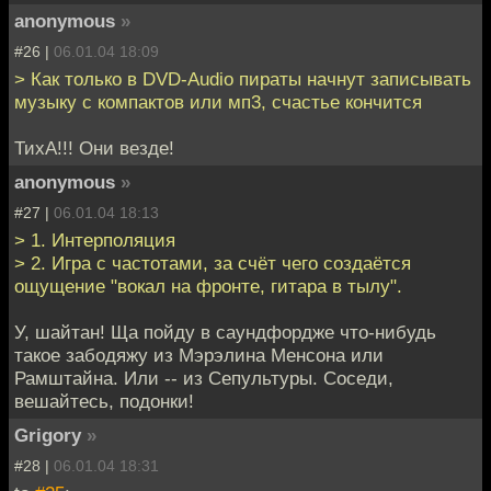
anonymous
»
#26 |
06.01.04 18:09
> Как только в DVD-Audio пираты начнут записывать
музыку с компактов или мп3, счастье кончится
ТихА!!! Они везде!
anonymous
»
#27 |
06.01.04 18:13
> 1. Интерполяция
> 2. Игра с частотами, за счёт чего создаётся
ощущение "вокал на фронте, гитара в тылу".
У, шайтан! Ща пойду в саундфордже что-нибудь
такое забодяжу из Мэрэлина Менсона или
Рамштайна. Или -- из Сепультуры. Соседи,
вешайтесь, подонки!
Grigory
»
#28 |
06.01.04 18:31