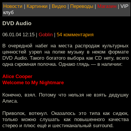
Новости
|
Картинки
|
Видео
|
Переводы
|
Магазин
|
VIP
клуб
DVD Audio
06.01.04 12:15
|
Goblin
|
54 комментария
В очередной набег на места распродаж культурных
ценностей узрел на полке музыку в неком формате
DVD Audio. Такого богатого выбора как CD нету, всего
одна скромная полочка. Однако глядь — в наличии:
Alice Cooper
Welcome to My Nightmare
Конечно, взял. Потому что нельзя не взять дедушку
Алиса.
Приволок, воткнул. Оказалось это типа как сидюк,
только можно слушать как повышенного качества
стерео и плюс ещё и шестиканальный surround.