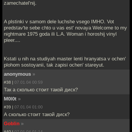
zamechatel'nij.
A plstinki v samom dele luchshe vsego IMHO. Vot
predstav'te sebe chto u vas est' novaya Welcome to my
nightmare 1975 goda ili L.A. Woman i horoshij vinyl
pleer....
Kstati u nih na studiyah master lenti hranyatsa v ochen'
plohom sostoyanii, tak zapisi ochen' stareyut.
anonymous
»
#38 |
07.01.04 00:59
Так а сколько стоит такой диск?
M0l0t
»
#39 |
07.01.04 01:00
А сколько стоит такой диск?
Goblin
»
#40 |
07.01.04 01:14