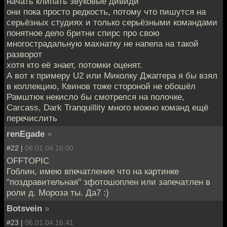
начать клипать звуковые дивиди
они пока просто редкость, потому что пишутся на
серьёзных студиях и только серьёзными командами
понятное дело бритни спирс про свою
многострадальную махнатку не напела на такой
разворот
хотя кто её знает, потомки оценят.
А вот к примеру U2 или Миколку Джаггера я бы взял
в коллекцию, Квинов тоже стороной не обошёл
Рамштюк некисло бы смотрелся на полочке,
Carcass, Dark Tranquillity много можно команд ещё
перечислить
renEgade
»
#22 |
06.01.04 16:00
OFFTOPIC
Гоблин, имею впечатление что на картинке
"поздравительная" зфотошоплен или запечатлен в
роли д. Мороза ты. Да7 :)
Botsvein
»
#23 |
06.01.04 16:41