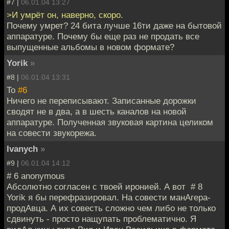
#7 |
06.01.04 13:27
>И умрёт он, наверно, скоро.
Почему умрет? 24 бита лучше 16ти даже на бытовой
аппаратуре. Почему бы еще раз не продать все
выпущенные альбомы в новом формате?
Yorik
»
#8 |
06.01.04 13:31
To
#6
Ничего не переписывают. Записанные дорожки
сводят не в два, а в шесть каналов на новой
аппаратуре. Полученная звуковая картина целиком
на совести звукорежа.
Ivanych
»
#9 |
06.01.04 14:12
# 6 anonymous
Абсолютно согласен с твоей иронией. А вот # 8
Yorik я бы перефразировал. На совести манАгера-
продАвца. А их совесть сложно чем либо не только
сдвинуть - просто нащупать проблематично. Я