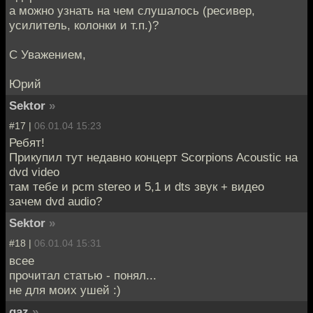
а можно узнать на чем слушалось (ресивер,
усилитель, колонки и т.п.)?
С Уважением,
Юрий
Sektor
»
#17 |
06.01.04 15:23
Ребят!
Прикупил тут недавно концерт Scorpions Acoustiс на
dvd video
там тебе и pcm stereo и 5,1 и dts звук + видео
зачем dvd audio?
Sektor
»
#18 |
06.01.04 15:31
всее
прочитал статью - понял...
не для моих ушей :)
gaz
»