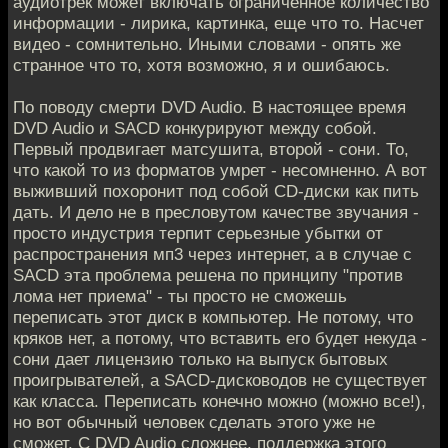
аудиотрек может включать ограниченное количество
информации - лирика, картинка, еще что то. Насчет
видео - сомнительно. Иными словами - опять же
странное что то, хотя возможно, я и ошибаюсь.
По поводу смерти DVD Audio. В настоящее время
DVD Audio и SACD конкурируют между собой.
Первый продвигает матсушита, второй - сони. То,
что какой то из форматов умрет - несомненно. А вот
выживший похоронит под собой CD-диски как пить
дать. И дело не в пресловутом качестве звучания -
просто индустрия терпит серьезные убытки от
распространения мп3 через интернет, а в случае с
SACD эта проблема решена по принципу "против
лома нет приема" - ты просто не сможешь
переписать этот диск в компьютер. Не потому, что
кряков нет, а потому, что вставить его будет некуда -
сони дает лицензию только на выпуск бытовых
проигрывателей, а SACD-дисководов не существует
как класса. Переписать конечно можно (можно все!),
но вот обычный человек сделать этого уже не
сможет. С DVD Audio сложнее, поддержка этого