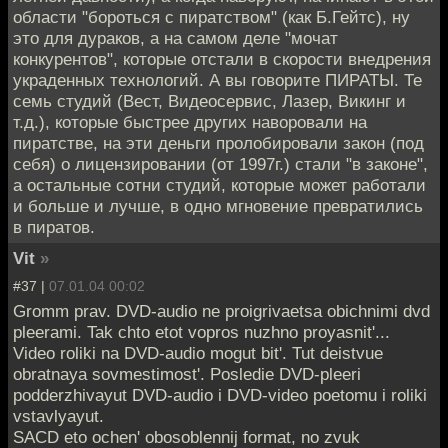
области "бороться с пиратством" (как Б.Гейтс), ну
это для дураков, а на самом деле "мочат
конкурентов", которые отстали в скорости внедрения
украденных технологий. А вы говорите ПИРАТЫ. Те
семь студий (Вест, Видеосервис, Лазер, Викинг и
т.д.), которые быстрее других наворовали на
пиратстве, на эти деньги пролобировали закон (под
себя) о лицензировании (от 1997г.) стали "в законе",
а остальные сотни студий, которые может работали
и больше и лучше, в одно мгновение превратились
в пиратов.
Vit
»
#37 |
07.01.04 00:02
Gromm prav. DVD-audio ne proigrivaetsa obichnimi dvd
pleerami. Tak chto etot vopros nuzhno proyasnit'...
Video roliki na DVD-audio mogut bit'. Tut deistvue
obratnaya sovmestimost'. Posledie DVD-pleeri
podderzhivayut DVD-audio i DVD-video poetomu i roliki
vstavlyayut.
SACD eto ochen' obosoblennij format, no zvuk