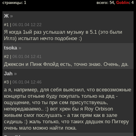
cтраницы: 1
всего: 54,
Goblin
: 4
Ж
»
#1 |
06.01.04 12:22
Я когда 1ый раз услышал музыку в 5.1 (это были
Иглз) испытал нечто подобное :)
tsoka
»
#2 |
06.01.04 12:41
Джексон и Пинк Флойд есть, точно знаю. Очень, да.
Jah
»
#3 |
06.01.04 12:46
а я, например, для себя выяснил, что всевозможные
концерты отныне буду покупать только на двд -
ощущение, что ты при сем присутствуешь,
непередаваемо.. :) вот хрен бы я Roy Orbison
живьем смог послушать - а так прям как в зале
сидишь :) жаль только, что таких двдшек по Питеру
очень мало можно найти пока.