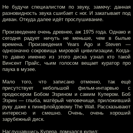
Не будучи специалистом по звуку, замечу: данная
разновидность звука сшибает с ног. И закатывает под
диван. Откуда далее идёт прослушивание.
Произведение очень древнее, аж 1975 года. Однако и
сегодня радует ничуть не меньше, чем в былые
времена. Произведения Years Ago и Steven —
однозначно сокровища мировой цивилизации. Когда-
то давно именно из этого диска узнал кто такой
Винсент Прайс, чьим голосом вещает куратор про
паука в музее.
Мало того, что записано отменно, так ещё
присутствует небольшой фильм-интарвью с
продюсером Бобом Эзрином и самим Купером. Боб
Эзрин — глыба, матёрый человечище, приложивший
руку даже к пинкфлойдовому The Wall. Рассказывают
интересно и смешно. Очень, очень хороший
зарубежный диск.
Наслушавшись Купера, помчался купил: