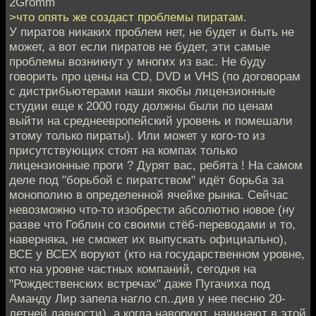
2Gromm
>что опять же создаст проблемы пиратам.
У пиратов никаких проблем нет, не будет и быть не
может, а вот если пиратов не будет, эти самые
проблемы возникнут у многих из вас. Не буду
говорить про цены на CD, DVD и VHS (по договорам
с дистрибьютерами наши якобы лицензионные
студии еще к 2000 году должны были по ценам
выйти на среднеевропейский уровень и помешали
этому только пираты). Или может у кого-то из
присутствующих стоят на компах только
лицензионные проги ? Дурят вас, ребята ! На самом
деле под "борьбой с пиратством" идёт борьба за
монополию в определенной ячейке рынка. Сейчас
невозможно что-то изобрести абсолютно новое (ну
разве что Гоблин со своими стёб-переводами и то,
наверняка, не сможет их выпускать официально),
ВСЕ у ВСЕХ воруют (кто на государственном уровне,
кто на уровне частных компаний, сегодня на
"Рождественских встречах" даже Пугачиха под
Аманду Лир запела нагло сп..див у нее песню 20-
летней давности), а когда наворуют, начинают в этой