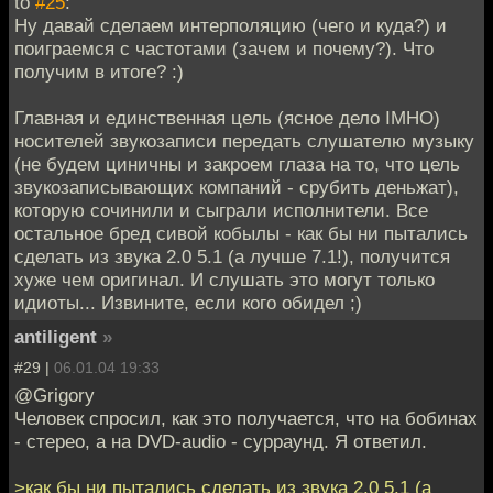
to
#25
:
Ну давай сделаем интерполяцию (чего и куда?) и
поиграемся с частотами (зачем и почему?). Что
получим в итоге? :)
Главная и единственная цель (ясное дело IMHO)
носителей звукозаписи передать слушателю музыку
(не будем циничны и закроем глаза на то, что цель
звукозаписывающих компаний - срубить деньжат),
которую сочинили и сыграли исполнители. Все
остальное бред сивой кобылы - как бы ни пытались
сделать из звука 2.0 5.1 (а лучше 7.1!), получится
хуже чем оригинал. И слушать это могут только
идиоты... Извините, если кого обидел ;)
antiligent
»
#29 |
06.01.04 19:33
@Grigory
Человек спросил, как это получается, что на бобинах
- стерео, а на DVD-audio - сурраунд. Я ответил.
>как бы ни пытались сделать из звука 2.0 5.1 (а