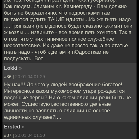
Как людям, близким к г. Камнеграду - Вам должно
быть не безразлично, что подростками там
пытаются рулить ТАКИЕ идиоты...Их же гнать надо
.... тряпками (не в доносе будет сказано какими) они
ж козлы ... извините - все время петь хочется. Так я
о том, что у них типичное полное служебное
несоответсвие. Их даже не просто так, а по статье
гнать надо - чтоб к детам и пОдросткам не
подпускать. Вот
Lokki
»
#36 |
20.01.04 01:29
Ну нах!!! До чего у людей воображение богатое!
Интересно,в каком мухоморном угаре рождаются
подобные перлы? Ни о каком слиянии речи быть не
может. Существуют,естественно,отдельные
личности,но заявлять о слиянии на основе
единичных случаев?!...
Ersted
»
#37 |
20.01.04 01:30