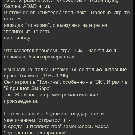
Games. AD&D и т.п.
В отличие от ценителей "полЁвок" - Полевых Игр, то
есть. В
нарядах "по жизни", с выездами на игры на
"полигоны". То есть,
на природу.
Что касается проблемы "грибных". Насколько я
понимаю, было примерно так.
Изначально "толкинистами" были только читавшие
проф. Толкина. (198х-1996)
Они играли в "Толкина", особенно - в "ВК". Играли в
"9 принцев Эмбера"
тов. Желязны, и прочие романтические
произведения.
Потом, в связи с бедами в государстве, и
увеличением "открытости" -
в среду "интеллигентов" замешалась масса
"тусовшиков-неформалов".