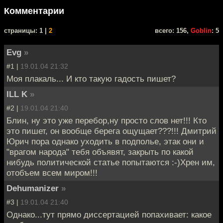
Комментарии
cтраницы: 1 |
2
всего: 156,
Goblin
: 5
Evg
»
#1 |
19.01.04 21:32
Моя плакаль... И кто такую гадость пишет?
ILL K
»
#2 |
19.01.04 21:40
Блин, ну это уже перебор,ну просто слов нет!!! Кто
это пишет, он вообще берега ощущает???!!! Дмитрий
Юрич пора однако уходить в подполье, этак они и
"врагом народа" тебя объявят, закрыть по какой
нибудь политической статье попытаются :-)Хрен им,
отобъем всем миром!!!
Dehumanizer
»
#3 |
19.01.04 21:40
Однако...тут прямо диссертацией попахивает: какое