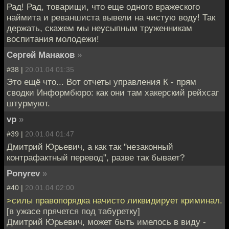
Рад! Рад, товарищи, что еще одного вражеского
наймита и реваншиста вывели на чистую воду! Так
держать, скажем мы неусыпным труженникам
воспитания молодежи!
Сергей Манаков
»
#38 |
20.01.04 01:35
Это ещё что... Вот отчеты управления К - прям
сводки Информбюро: как они там хакерский рейхсаг
штурмуют.
vp
»
#39 |
20.01.04 01:47
Дмитрий Юрьевич, а как так "незаконный
контрафактный перевод", разве так бывает?
Ponyrev
»
#40 |
20.01.04 02:00
>силы правопорядка начисто ликвидирует криминал.
[в ужасе прячется под табуретку]
Дмитрий Юрьевич, может быть имелось в виду -