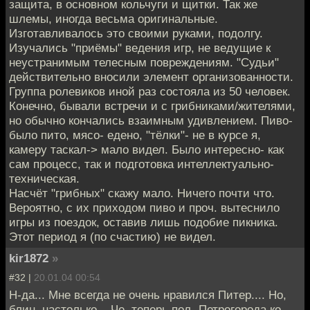
защита, в основном кольчуги и щитки. Так же
шлемы, иногда весьма оригинальные.
Изготавливалось это своими руками, подолгу.
Изучались "приёмы" ведения игр, не ведущие к
неустранимым телесным повреждениям. "Судьи"
действительно вносили элемент организованности.
Группа ролевиков иной раз состояла из 50 человек.
Конечно, бывали встречи и с грибниками/жителями,
но обычно кончались взаимным удивлением. Пиво-
было пито, мясо- едено, "тёлки"- не в курсе я,
камеру таскал-> мало видел. Было интересно- как
сам процесс, так и подготовка интеллектуально-
техническая.
Насчёт "грибных" скажу мало. Ничего почти что.
Вероятно, с их приходом пиво и проч. вытеснило
игры из поездок, оставив лишь подобие пикника.
Этот период я (по счастию) не видел.
kir1872
»
#32 |
20.01.04 00:54
Н-да... Мне всегда не очень нравился Питер.... Но,
блин, настолько... Че, теперь пол- Петрогорода ко