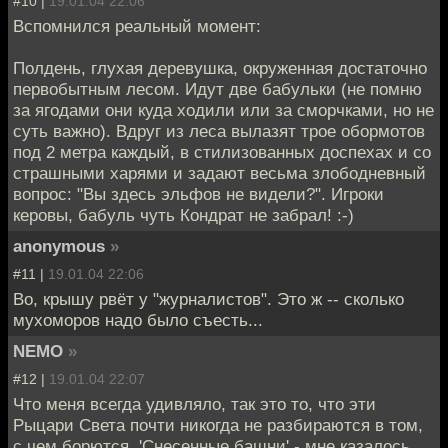
#10 |
19.01.04 22:06
Вспомнился реальный момент:
Полдень, глухая деревушка, окруженная достаточно
первобытным лесом. Идут две бабульки (не помню
за ягодами они куда ходили или за сморчками, но не
суть важно). Вдруг из леса вылазят трое обормотов
под 2 метра каждый, в стилизованных доспехах и со
страшными харями и задают весьма злободневный
вопрос: "Вы здесь эльфов не видели?". Игроки
керовы, бабуль чуть Кондрат не забрал! :-)
anonymous
»
#11 |
19.01.04 22:06
Во, крышу рвёт у "журналистов". Это ж -- сколько
мухоморов надо было съесть...
NEMO
»
#12 |
19.01.04 22:07
Что меня всегда удивляло, так это то, что эти
Рыцари Света почти никогда не разбираются в том,
с чем борются. 'Снесенные башни' - мне казалось