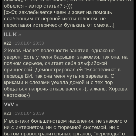
объелся - автор статьи? ;-)))
[рж0т, захлебывется чаем и зовет на помощь
слабеющим от нервной икоты голосом, не
переставая истерически булькать от смеха...]
ILL K
»
#22 |
19.01.04 23:33
2 koras Насчет полезности занятия, однако не
уверен. Есть у меня барышня знакомая, так она, на
полном серьезе, считает себя эльфийской
принцессой. Демонстрировал ей "Властелина" в
перводе БИ, так она меня чуть не зарезала. С
криками и слезами уехала домой и с тех пор
общаться напрочь отказывается:-(, а жаль. Хороша
чертовка;-)
VVV
»
#23 |
19.01.04 23:39
И все-таки большинством населения, не знакомого
ни с интернетом, ни с тюремной системой, ни с
бытом правоохранительных органов, "переводы" от