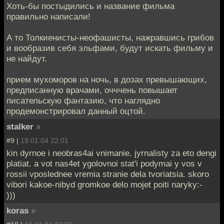
Хоть-бы постыдились и название фильма
правильно написали!
А то Толкиенисты-неофашисты, нажравшись грибов
и вообразив себя эльфами, будут искать фильму и
не найдут.
прием мухоморов на ночь, в дозах превышающих,
предписанную врачами, очччень повышает
писательскую фантазию, что наглядно
продемонстрировал данный оцтой.
stalker
»
#9 |
19.01.04 22:01
kin dyrnoe i neobras4ai vnimanie. jyrnalisty za eto dengi
platiat. a vot nas4et ygolovnoi stat'i podymai y vos v
rossii vposlednee vremia stranie dela tvoriatsia. skoro
vibori kakoe-nibyd gromkoe delo mojet poiti naryky:-
)))
koras
»