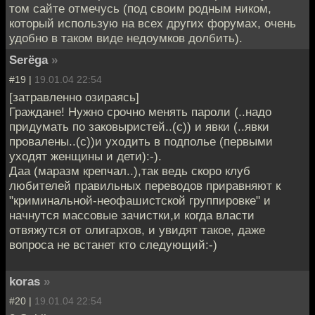
том сайте отмечусь (под своим родным ником,
который использую на всех других форумах, очень
удобно в таком виде недоумков долбить).
Serёga
»
#19 |
19.01.04 22:54
[затравленно озираясь]
Граждане! Нужно срочно менять пароли (..надо
придумать по заковыристей..(с)) и явки (..явки
провалены..(с))и уходить в подполье (первыми
уходят женщины и дети):-).
Даа (маразм крепчал..),так ведь скоро клуб
любителей правильных переводов приравняют к
"криминальной-неофашистской группировке" и
начнутся массовые зачистки,и когда власти
отвяжутся от олигархов, и увидят такое, даже
вопроса не встанет кто следующий:-)
koras
»
#20 |
19.01.04 22:54