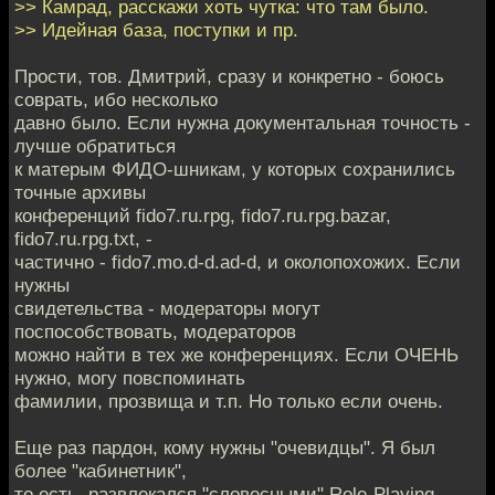
>> Камрад, расскажи хоть чутка: что там было.
>> Идейная база, поступки и пр.
Прости, тов. Дмитрий, сразу и конкретно - боюсь
соврать, ибо несколько
давно было. Если нужна документальная точность -
лучше обратиться
к матерым ФИДО-шникам, у которых сохранились
точные архивы
конференций fido7.ru.rpg, fido7.ru.rpg.bazar,
fido7.ru.rpg.txt, -
частично - fido7.mo.d-d.ad-d, и околопохожих. Если
нужны
свидетельства - модераторы могут
поспособствовать, модераторов
можно найти в тех же конференциях. Если ОЧЕНЬ
нужно, могу повспоминать
фамилии, прозвища и т.п. Но только если очень.
Еще раз пардон, кому нужны "очевидцы". Я был
более "кабинетник",
то есть, развлекался "словесными" Role-Playing