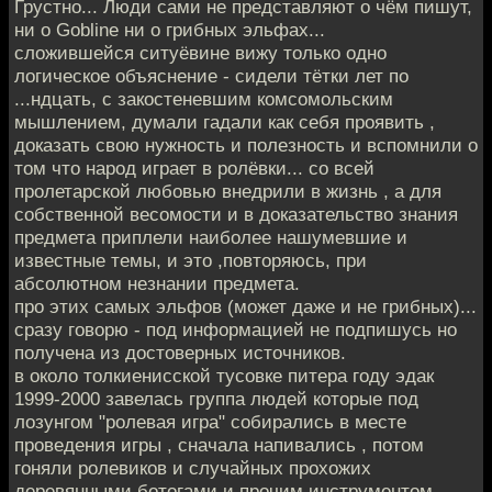
Грустно... Люди сами не представляют о чём пишут,
ни о Gobline ни о грибных эльфах...
сложившейся ситуёвине вижу только одно
логическое объяснение - сидели тётки лет по
...ндцать, с закостеневшим комсомольским
мышлением, думали гадали как себя проявить ,
доказать свою нужность и полезность и вспомнили о
том что народ играет в ролёвки... со всей
пролетарской любовью внедрили в жизнь , а для
собственной весомости и в доказательство знания
предмета приплели наиболее нашумевшие и
известные темы, и это ,повторяюсь, при
абсолютном незнании предмета.
про этих самых эльфов (может даже и не грибных)...
сразу говорю - под информацией не подпишусь но
получена из достоверных источников.
в около толкиенисской тусовке питера году эдак
1999-2000 завелась группа людей которые под
лозунгом "ролевая игра" собирались в месте
проведения игры , сначала напивались , потом
гоняли ролевиков и случайных прохожих
деревянными ботогами и прочим инструментом,