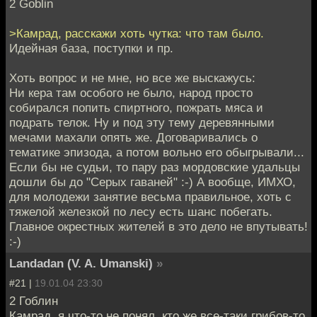
2 Goblin
>Камрад, расскажи хоть чутка: что там было.
Идейная база, поступки и пр.
Хоть вопрос и не мне, но все же выскажусь:
Ни кера там особого не было, народ просто
собирался попить спиртного, пожрать мяса и
подрать телок. Ну и под эту тему деревянными
мечами махали опять же. Договаривались о
тематике эпизода, а потом вольно его обыгрывали...
Если бы не судьи, то пару раз мордовские удальцы
дошли бы до "Серых гаваней" :-) А вообще, ИМХО,
для молодежи занятие весьма правильное, хоть с
тяжелой железкой по лесу есть шанс побегать.
Главное окрестных жителей в это дело не впутывать!
:-)
Landadan (V. A. Umanski)
»
#21 |
19.01.04 23:30
2 Гоблин
Камрад, я что-то не понял, кто же все-таки грибов-то