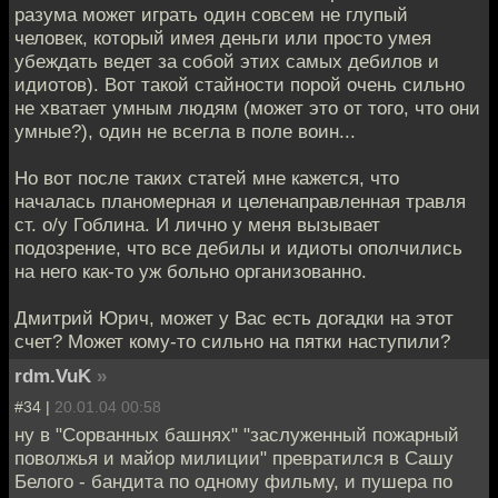
разума может играть один совсем не глупый
человек, который имея деньги или просто умея
убеждать ведет за собой этих самых дебилов и
идиотов). Вот такой стайности порой очень сильно
не хватает умным людям (может это от того, что они
умные?), один не всегла в поле воин...
Но вот после таких статей мне кажется, что
началась планомерная и целенаправленная травля
ст. о/у Гоблина. И лично у меня вызывает
подозрение, что все дебилы и идиоты ополчились
на него как-то уж больно организованно.
Дмитрий Юрич, может у Вас есть догадки на этот
счет? Может кому-то сильно на пятки наступили?
rdm.VuK
»
#34 |
20.01.04 00:58
ну в "Сорванных башнях" "заслуженный пожарный
поволжья и майор милиции" превратился в Сашу
Белого - бандита по одному фильму, и пушера по