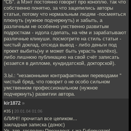
"СБ". а Мэнт постоянно говорит про коноплю. так что
собственно понятно, за что зацепились авторы
статьи, потому что нормальным людям -посмеяться
плюнуть (нужное подчеркнуть) и забыть, а
различным не особенно умственно развитым
подросткам - идола сделать, на чём и зарабатывают
различные кликуши. посмотрите на стиль статьи -
чистый доклад, отсюда вывод - либо деньги под
проект выбить(ну и может быть украсть малёхо),
либо лишнюю публикацию на свой счёт записать
(юзается в дипломе, кундидатской, докторской).
З.Ы.: "незаконными контрафактными переводами "
чистый бред, что говорит о не особо сильном
умственном профессиональном (нужное
подчеркнуть) развитии автора.
kir1872
»
#35 |
20.01.04 01:06
бЛИН!! прочитал все целиком...
закладная записка (донос)
Ув. тов. господин Президент, г-жа Губернатор!