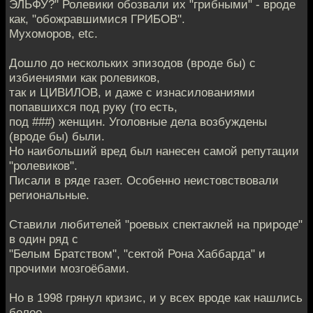
ЭЛЬФУ?" Ролевики обозвали их "грибными" - вроде
как, "обожравшимися ГРИБОВ".
Мухоморов, etc.
Дошло до нескольких эпизодов (вроде бы) с
избиениями как ролевиков,
так и ЦИВИЛОВ, и даже с изнасилованиями
попавшихся под руку (то есть,
под ###) женщин. Уголовные дела возбуждены
(вроде бы) были.
Но наибольший вред был нанесен самой репутации
"ролевиков".
Писали в ряде газет. Особенно неистовствовали
региональные.
Ставили любителей "роевых спектаклей на природе"
в один ряд с
"Белым Братством", "сектой Рона Хаббарда" и
прочими мозгоёбами.
Но в 1998 грянул кризис, и у всех вроде как нашлись
более