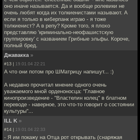
оно иначе называется. Да и вообще ролевики не
очень любят когда их толкиенистами называют. А
если я только в киберпанк играю - я тоже
толкиенист? А в репу? Кроме того, я плохо
представляю 'криминально-неофашистскую
группировку' с названием Грибные эльфы. Короче,
полный бред.
Джавакка
»
#13 |
19.01.04 22:21
А что они потом про ШМатрицу напишут... :)
А недавно прочитал мнение одного очень
уважаемого мной орденоносца: "Главное
кинопроизведение - "Властелин колец" в блатном
переводе - наверное, это что-то говорит о состоянии
культуры"...
ILL K
»
#14 |
19.01.04 22:33
- Я им покажу на Отца рот открывать (снаряжая