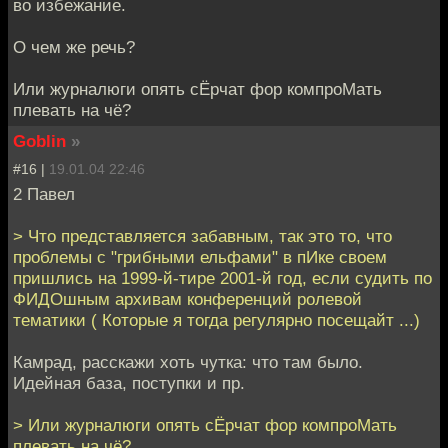
во избежание.
О чем же речь?
Или журналюги опять сЁрчат фор компроМать
плевать на чё?
Goblin
»
#16 |
19.01.04 22:46
2 Павел
> Что представляется забавным, так это то, что
проблемы с "грибными ельфами" в пИке своем
пришлись на 1999-й-тире 2001-й год, если судить по
ФИДОшным архивам конференций ролевой
тематики ( Которые я тогда регулярно посещайт ...)
Камрад, расскажи хоть чутка: что там было.
Идейная база, поступки и пр.
> Или журналюги опять сЁрчат фор компроМать
плевать на чё?