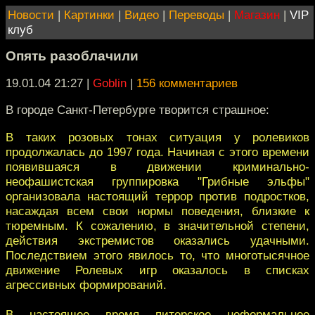
Новости
|
Картинки
|
Видео
|
Переводы
|
Магазин
|
VIP
клуб
Опять разоблачили
19.01.04 21:27
|
Goblin
|
156 комментариев
В городе Санкт-Петербурге творится страшное:
В таких розовых тонах ситуация у ролевиков
продолжалась до 1997 года. Начиная с этого времени
появившаяся в движении криминально-
неофашистская группировка "Грибные эльфы"
организовала настоящий террор против подростков,
насаждая всем свои нормы поведения, близкие к
тюремным. К сожалению, в значительной степени,
действия экстремистов оказались удачными.
Последствием этого явилось то, что многотысячное
движение Ролевых игр оказалось в списках
агрессивных формирований.
В настоящее время питерское неформальное