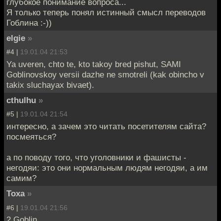
глубокое понимание вопроса...
Я только теперь понял истинный смысл переводов
Гоблина :-))
elgie
»
#4 |
19.01.04 21:53
Ya uveren, chto te, kto takoy bred pishut, SAMI
Goblinovskoy versii dazhe ne smotreli (kak obincho v
takix sluchayax bivaet).
cthulhu
»
#5 |
19.01.04 21:54
интересно, а зачем это читать посетителям сайта?
посмеяться?
а по поводу того, что уголовники и фашисты -
негодяи: это они нормальным людям негодяи, а им
самим?
Toxa
»
#6 |
19.01.04 21:56
2 Goblin