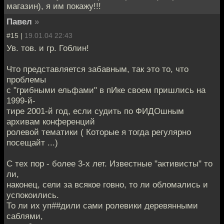
магазин), я им покажу!!!
Павел
»
#15 |
19.01.04 22:43
Ув. тов. и гр. Гоблин!
Что представляется забавным, так это то, что
проблемы
с "грибными ельфами" в пИке своем пришлись на
1999-й-
тире 2001-й год, если судить по ФИДОшным
архивам конференций
ролевой тематики ( Которые я тогда регулярно
посещайт ...)
С тех пор - более 3-х лет. Известные "активисты" то
ли,
наконец, сели за всякое говно, то ли обломались и
успокоились.
То ли их уп##дили сами ролевики деревянными
саблями,