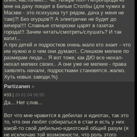
мне на дачу поедет в Белые Столбы (для чужих в
Маскве - это психушка тут рядом, дача у меня не
там)?! Без огурцов?! А электрички не будет до
вечера!!!! Славные отморозки царят в газетах
города!!! Зачем читать/смотреть/слушать? И так
катит...
А про детей и подростков очень мало кто знает - что
им нужно и о чем они думают.. Слишком мелкие по
размерам люди... Я вот тоже, как ДЮ все нюхал-
нюхал мелких своих.. А они уже не мелкие - права
заявлять начали, подростками становятся..жалко.
Хуть новых заводи.%)
Partizanen
»
#33 |
20.01.04 00:55
Да... Нет слов...
Вот что мне нравится в дебилах и идиотах, так это
то, что они любят собираться в стаи и есть у них
какой-то свой дебильно-идиотский общий разум (я
не исключаю той возможности, что роль этого