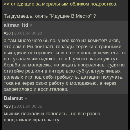
>> следящие за моральным обликом подростков.
Ты думаешь, опять "Идущие В Место" ?
altman_ltd
»
#28 |
20.01.04 00:28
а там много чего было. у кое кого из комитетчиков,
что сам в Ри поиграть горазды терочки с грибными
выходили нехорошие. и все не в пользу комитета. то
по сусалам им надоют, то в Г умоют. какая уж тут
борьба за молодежь. но видать прорвались. судя по
статейке решили в питере всю субкультуру живых
ролевых игр под себя гребануть. датации получать.
тока не через свою работу с молодежью, а через
запретилово и воспиталово.
Balamut
»
#29 |
20.01.04 00:35
мышки плакали и кололись , но всё равно
продолжали жрать кактус.