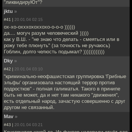
"ликвидируЮт"?
jktu
»
#41 |
20.01.04 02:15
ох-хо-охххохоххохо-о-о-о ))))))
да.... могуч разум человеческий )))))
как у В.Ш. - "не знаю что делать - смеяться или в
рожу тебе плюнуть" (за точность не ручаюсь)
Гоблин, долго челюсть подымал? ))))))))))))
Dky
»
#42 |
20.01.04 03:10
"криминально-неофашистская группировка 'Грибные
эльфы' организовала настоящий террор против
подростков" - полная галиматья. Такого в принипе
быть не может, да и нет там никакого "движения",
есть отдельный народ, зачастую совершенно с друг
другом не связанный.
Mav
»
#43 |
20.01.04 03:21
Конструктор какой-то. Из фактов налепили отчёт для