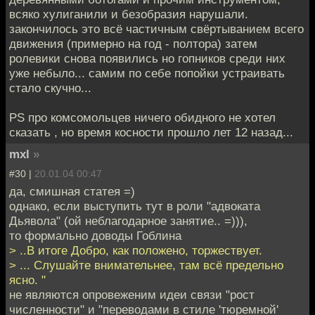
всяко хулиганили и безобразия нарушали.
закончилось это всё частичным свёртыванием всего
движения (примерно на год - полтора) затем
ролевики снова появились но гопников среди них
уже небыло... самим по себе попойки устраивать
стало скучно...
PS про комсомольцев ничего обидного не хотел
сказать , но время косности прошло лет 12 назад...
mxl
»
#30 |
20.01.04 00:47
да, смишная статея =)
однако, если выступить тут в роли "адвоката
Дьявола" (ой неблагодарное занятие.. =))),
то формально доводы Гоблина
> ..В итоге Добро, как положено, торжествует.
> ... Слушайте внимательнее, там всё предельно
ясно. "
не являются опровеженим идеи связи "рост
численности" и "переводами в стиле 'тюремной'