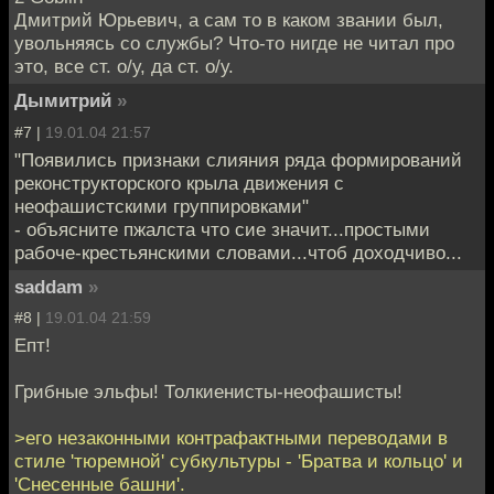
Дмитрий Юрьевич, а сам то в каком звании был,
увольняясь со службы? Что-то нигде не читал про
это, все ст. о/у, да ст. о/у.
Дымитрий
»
#7 |
19.01.04 21:57
"Появились признаки слияния ряда формирований
реконструкторского крыла движения с
неофашистскими группировками"
- объясните пжалста что сие значит...простыми
рабоче-крестьянскими словами...чтоб доходчиво...
saddam
»
#8 |
19.01.04 21:59
Епт!
Грибные эльфы! Толкиенисты-неофашисты!
>его незаконными контрафактными переводами в
стиле 'тюремной' субкультуры - 'Братва и кольцо' и
'Снесенные башни'.