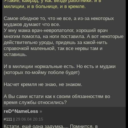
>Такие, камрад, у нас везде работники: и в
милиции, и в больнице, и в кремле.
Самое обидное то, что не все, а из-за некоторых
мудаков думают что все.
У мну мама врач-невропатолог, хороший врач
многим помогла, на ноги поставила. А вот некоторые
действительно уроды, придешь за какой-нить
справочкой маленькой, так все нервы там и
оставишь.
И в милиции нормальные есть. Но есть и мудаки
(которых по-мойму поболе будет)
Насчет кремля не знаю, не знаком.
А Вы сами кстати как к своим обязанностям во
время службы относились?
reD^NameLess
»
#111 |
29.06.04 20:15
Кстати, ещё одна задумка.... Помнится, в