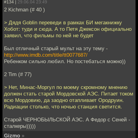
#134 |
29.06.04 23:49
2 Kichman (# 40 )
> Дядя Goblin переведи в рамках БИ мегакнижку
Хобот: туди и сюда. А то Петя Джексон официально
заявил, что фильмы по ней не будет
Был отличный старый мульт на эту тему -
http://www.imdb.com/title/tt0077687/
Ребенком сильно любил. Но постебаться можно))
2 Tim (# 77)
> Нет, Минас-Моргул по моему скромному мнению
должен стать старой Мордовской АЭС. Питает током
всю Мордовию, да заодно отапливает Ородруин.
Радиации столько, что ночью станция светится.
Старой ЧЕРНОБЫЛЬСКОЙ АЭС. А Федор с Сеней -
сталкеры)))))
Gizmo
»