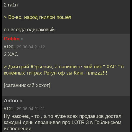
2 ra1n
> Во-во, народ гнилой пошел
он всегда одинаковый
Goblin
»
#120 |
29.06.04 21:12
2 XAC
> Дмитрий Юрьевич, а напишите мой ник " ХАС " в
конечных титрах Ретун оф зы Кинг, плиzzz!!!
[сатанинский хохот]
Anton
»
#121 |
29.06.04 21:21
Ну наконец - то , а то яуже всех продавцов достал
каждый день спрашивая про LOTR 3 в Гоблинском
исполнении