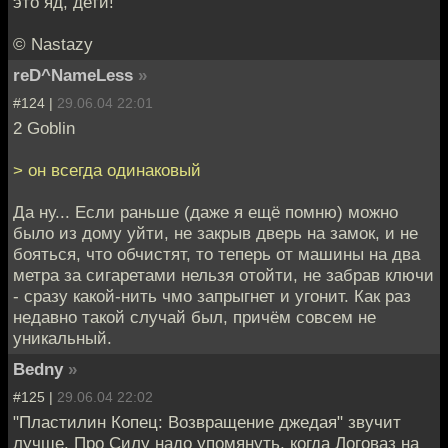
это яд, дети!
© Nastazy
reD^NameLess
»
#124 |
29.06.04 22:01
2 Goblin
> он всегда одинаковый
Да ну... Если раньше (даже я ещё помню) можно
было из дому уйти, не закрыв дверь на замок, и не
бояться, что обчистят, то теперь от машины на два
метра за сигаретами нельзя отойти, не забрав ключи
- сразу какой-нить чмо запрыгнет и угонит. Как раз
недавно такой случай был, причём совсем не
уникальный.
Bedny
»
#125 |
29.06.04 22:02
"Пластилин Копец: Возвращение джедая" звучит
лучше. Про Силу надо упомянуть, когда Логоваз на