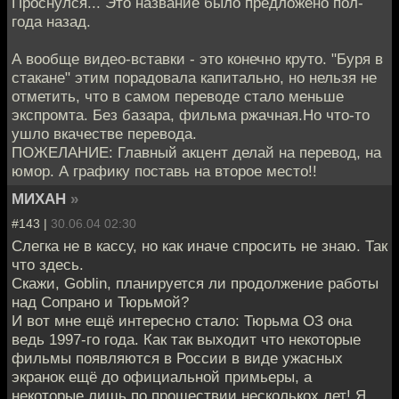
Проснулся... Это название было предложено пол-
года назад.
А вообще видео-вставки - это конечно круто. "Буря в
стакане" этим порадовала капитально, но нельзя не
отметить, что в самом переводе стало меньше
экспромта. Без базара, фильма ржачная.Но что-то
ушло вкачестве перевода.
ПОЖЕЛАНИЕ: Главный акцент делай на перевод, на
юмор. А графику поставь на второе место!!
МИХАН
»
#143 |
30.06.04 02:30
Слегка не в кассу, но как иначе спросить не знаю. Так
что здесь.
Скажи, Goblin, планируется ли продолжение работы
над Сопрано и Тюрьмой?
И вот мне ещё интересно стало: Тюрьма ОЗ она
ведь 1997-го года. Как так выходит что некоторые
фильмы появляются в России в виде ужасных
экранок ещё до официальной примьеры, а
некоторые лишь по прошествии несколькох лет! Я