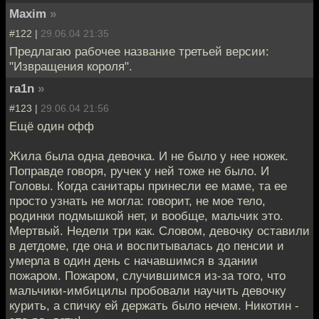
Maxim
»
#122 |
29.06.04 21:35
Предлагаю рабочее название третьей версии:
"Извращения короля".
ra1n
»
#123 |
29.06.04 21:56
Ещё один офф
Жила была одна девочка. И не было у нее ножек.
Поправде говоря, ручек у ней тоже не было. И
Головы. Когда санитары принесли ее маме, та ее
просто узнать не могла: говорит, не мое тело,
родинки подмышкой нет, и вообще, мальчик это.
Мертвый. Недели три как. Словом, девочку оставили
в детдоме, где она и воспитывалась до пенсии и
умерла в один день с начавшимся в здании
пожаром. Пожаром, случившимся из-за того, что
мальчики-имбицилы пробовали научить девочку
курить, а спичку ей держать было нечем. Никотин -