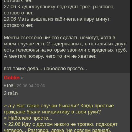
сотовых нет.
27.06 К одногруппнику подходят трое, разговор,
сотового нет.
29.06 Мать вышла из кабинета на пару минут,
сотового нет.
Менты есессено ничего сделать немогут, хотя в
моем случае есть 2 задержанных, в остальных двух
есть телефоны на которые звонили с краденых труб.
А ментам похеру, чего то им не хватает.
вот такие дела... наболело просто...
Goblin
»
#108 |
29.06.04 20:06
2 ra1n
> а у Вас такие случаи бывали? Когда простые
граждане брали инициативу в свои руки?
> Наболело просто...
> 22.06 Иду с другом никого не трогаю, подходят
четверо... Разговор, драка (не совсем равная),