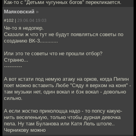
Как-то с "Детьми чугунных богов" перекликается.
Маяковский
»
#102 |
29.06.04 19:03
Че-то я недопер.
Сказали ж что тут не будут появляться советы по
созданию ВК-3............
Или это те советы что не прошли отбор?
Странно...
----------
А вот кстати под немую атаку на орков, когда Пипин
поет можно вставить Любе "Сяду я верхом на коня" -
там музыки нет, один вокал и бэк вокал - довольно
сильно.
А если жостко приколоцца надо - то попсу какую-
нить веселенькую, только чтобы дурная девочка
пела. Ну там Буланова или Катя Лель штоле..
Черникову можно