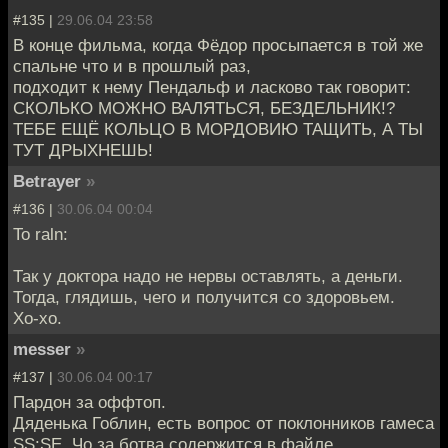
#135 |
29.06.04 23:58
В конце фильма, когда Фёдор просыпается в той же
спальне что и в прошлый раз,
подходит к нему Пендальф и ласково так говорит:
СКОЛЬКО МОЖНО ВАЛЯТЬСЯ, БЕЗДЕЛЬНИК!?
ТЕБЕ ЕЩЁ КОЛЬЦО В МОРДОВИЮ ТАЩИТЬ, А ТЫ
ТУТ ДРЫХНЕШЬ!
Betrayer
»
#136 |
30.06.04 00:04
To raln:
Так у доктора надо не нервы оставлять, а деньги.
Тогда, глядишь, чего и получится со здоровьем.
Хо-хо.
messer
»
#137 |
30.06.04 00:17
Пардон за оффтоп.
Дяденька Гоблин, есть вопрос от поклонников гамеса
SS:SE. Чо за ботва содержится в файле