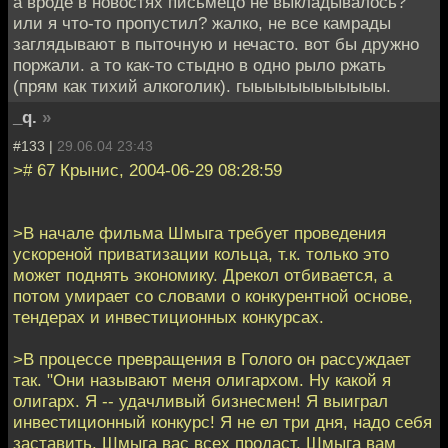
а вроде в новостях письмецо не выкладывалось?
или я что-то пропустил? жалко, не все камрады
заглядывают в пыточную и нечасто. вот бы дружно
поржали. а то как-то стыдно в одно рыло ржать
(прям как тихий алкоголик). гыыыыыыыыыыыы.
_q.
»
#133 |
29.06.04 23:43
># 67 Крынис, 2004-06-29 08:28:59
>В начале фильма Шмыга требует проведения
ускореной приватизации кольца, т.к. только это
может поднять экономику. Дрекол отбивается, а
потом умирает со словами о конкурентной основе,
тендерах и инвестиционных конкурсах.
>В процессе превращения в Голого он рассуждает
так. "Они называют меня олигархом. Ну какой я
олигарх. Я -- удачливый бизнесмен! Я выиграл
инвестиционный конкурс! Я не ел три дня, надо себя
заставить. Шмыга вас всех продаст. Шмыга вам