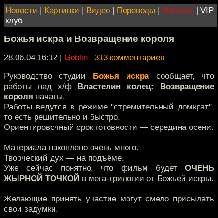
Новости
|
Картинки
|
Видео
|
Переводы
|
Магазин
|
VIP
клуб
Божья искра и Возвращение короля
28.06.04 16:12
|
Goblin
|
313 комментариев
Руководство студии
Божья искра
сообщает, что
работы над х/ф
Властелин колец: Возвращение
короля
начаты.
Работы ведутся в режиме "стремительный домкрат",
то есть решительно и быстро.
Ориентировочный срок готовности — середина осени.
Материала накоплено очень много.
Творческий дух — на подъёме.
Уже сейчас понятно, что фильм будет
ОЧЕНЬ
ЖЫРНОЙ ТОЧКОЙ
в мега-трилогии от Божьей искры.
Желающие принять участие могут смело присылать
свои задумки.