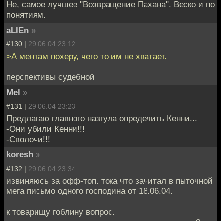
Не, самое лучшее "Возвращение Пахана". Веско и по
понятиям.
aLIEn
»
#130 |
29.06.04 23:12
>А ментам похеру, чего то им не хватает.
перспективы судебной
Mel
»
#131 |
29.06.04 23:23
Предлагаю главного назгула определить Кенни...
-Они убили Кенни!!!
-Сволочи!!!
koresh
»
#132 |
29.06.04 23:34
извиняюсь за офф-топ. тока что зачитал в пыточной
мега письмо одного господина от 18.06.04.
к товарищу гоблину вопрос.