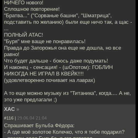
НИЧЕГО нового!
Сплошное повторение!
"Братва..." ("Сорваные башни", "Шматрица",
подставить по желанию) были еще ничо так, а щас -
...
ПОЛНЫЙ АТАС!
"Буря" мне ваще не понравилась!
Правда до Запорожья она еще не дошла, но все
равно!
Что будет дальше - боюсь даже подумать!
И наконец - сенсация! - (шОпотом): ГОБЛИН
НИКОГДА НЕ ИГРАЛ В КВЕЙК!!!!
(удовлетворенно почивает на лаврах)
А то еще можно музыку из "Титаника", когда.... А не,
это уже предлагали ;)
XAC
»
#116 |
29.06.04 21:04
Спрашивает Бульба Фёдора:
- А где моё золотое Колечко, что я тебе подарил?