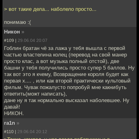
> вот такие дела... наболело просто...
понимаю :(
Никон
»
#109 |
29.06.04 20:07
Гоблин братан чё за лажа у тебя вышла с первой
частью властелина колец (перевод на свой манер
просто клас, а вот музыка полный отстой), две
башни у тебя получились просто супер 5 баллов. Ну
так вот это я кчему, Возвращение короля будет как
первая х.... , или как второй практически культовый
фильм. Чувак пожалусто попробуй мне какнибуть
ответить(можт написать),
дане ну я так нормально высказал наболевшее. Ну
давай!
НИКОН.
ra1n
»
#110 |
29.06.04 20:12