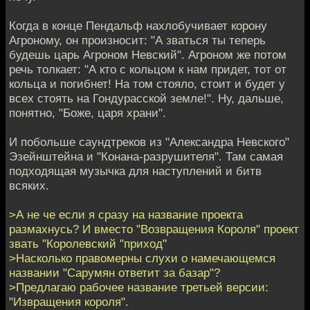
Когда в конце Пендальф нахлобучивает корону
Агроному, он произносит: "А зваться ты теперь
будешь царь Агроном Невский". Агроном же потом
речь толкает: "А кто с кольцом к нам придет, тот от
кольца и погибнет! На том стояло, стоит и будет у
всех стоять на Гондурасской земле!". Ну, дальше,
понятно, "Боже, царя храни".
И побольше саундтреков из "Александра Невского"
Эзейнштейна и "Конана-разрушителя". Там самая
подходящая музычка для наступлений и битв
всяких.
>А не че если я сразу на название проекта
размахнусь? И вместо "Возвращения Короля" проект
звать "Королевский "приход"
>Насколько правомерны слухи о намечающемся
названии "Сарумян ответит за базар"?
>Предлагаю рабочее название третьей версии:
"Извращения короля".