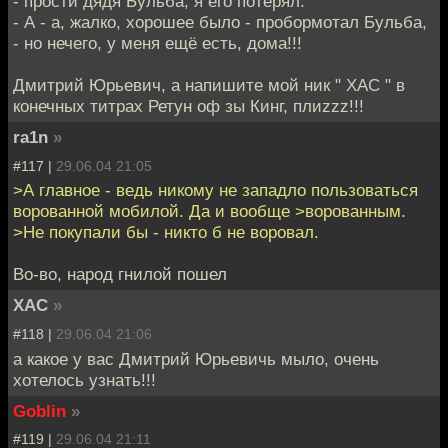
- прости дядя Бульба, я его потерял.
- А - а, жалко, хорошее было - пробормотал Бульба,
- но нечего, у меня ещё есть, дома!!!
Дмитрий Юрьевич, а напишите мой ник " ХАС " в
конечных титрах Ретун оф зы Кинг, плиzzz!!!
ra1n
»
#117 |
29.06.04 21:05
>А главное - ведь никому не западло пользоваться
ворованной мобилой. Да и вообще >ворованным.
>Не покупали бы - никто б не воровал.
Во-во, народ гнилой пошел
XAC
»
#118 |
29.06.04 21:06
а какое у вас Дмитрий Юрьевичь мыло, очень
хотелось узнать!!!
Goblin
»
#119 |
29.06.04 21:11