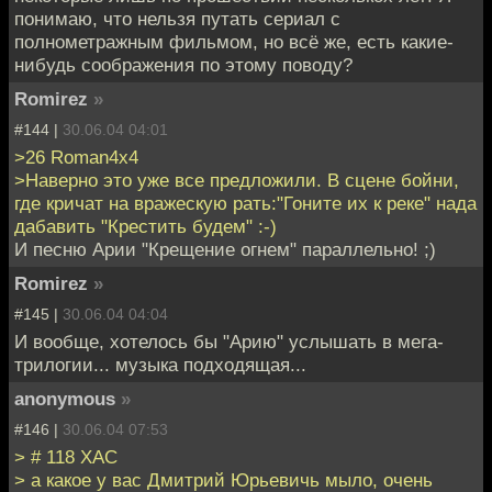
понимаю, что нельзя путать сериал с
полнометражным фильмом, но всё же, есть какие-
нибудь соображения по этому поводу?
Romirez
»
#144 |
30.06.04 04:01
>26 Roman4x4
>Наверно это уже все предложили. В сцене бойни,
где кричат на вражескую рать:"Гоните их к реке" нада
дабавить "Крестить будем" :-)
И песню Арии "Крещение огнем" параллельно! ;)
Romirez
»
#145 |
30.06.04 04:04
И вообще, хотелось бы "Арию" услышать в мега-
трилогии... музыка подходящая...
anonymous
»
#146 |
30.06.04 07:53
> # 118 XAC
> а какое у вас Дмитрий Юрьевичь мыло, очень