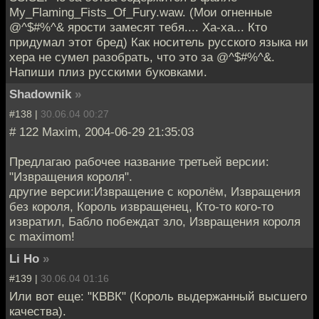
My_Flaming_Fists_Of_Fury.waw. (Мои огненные
@^$#%^& ярости замесят тебя.... Ха-ха... Кто
придумал этот бред) Как носитель русского языка ни
хера не сумел разобрать, что это за @^$#%^&.
Напиши плиз русскими буковками.
Shadownik
»
#138 |
30.06.04 00:27
# 122 Maxim, 2004-06-29 21:35:03
Предлагаю рабочее название третьей версии:
"Извращения короля".
другие версии:Извращение с королём, Извращения
без короля, Король извращенец, Кто-то кого-то
извратил, Бабло побеждат зло, Извращения короля
с maximom!
Li Ho
»
#139 |
30.06.04 01:16
Или вот еще: "КВВК" (Король выдержанный высшего
качества).