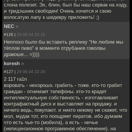
слона полезет. Эх, блин, был бы наш сервак на ходу,
и тридэшник свободен! Очень хочется и свою
волосатую лапу к шедевру приложить! ;)
NEC
»
#126 |
29.06.04 22:15
Неплохо было бы вставить реплику "Не любим мы
тёплое пиво" в моменте отрубания говолвы
дракоше... =))))
koresh
»
#127 |
29.06.04 22:24
2 117 ra1n
воровать - нехорошо. грабить - тоже. кто-то грабит
граждан - отнимает телефоны. кто-то крадет
интеллектуальную собственость - изготавливает
контрафактный диск и выставляет на продажу. и
ничего ведь, покупают. и никто никому не скажет, что
мол, мудак тот, кто поощряет пиратов. ибо думаем
что есть чье-то (мобила), а есть - ничье
(нелицензионное программное обеспечение). на