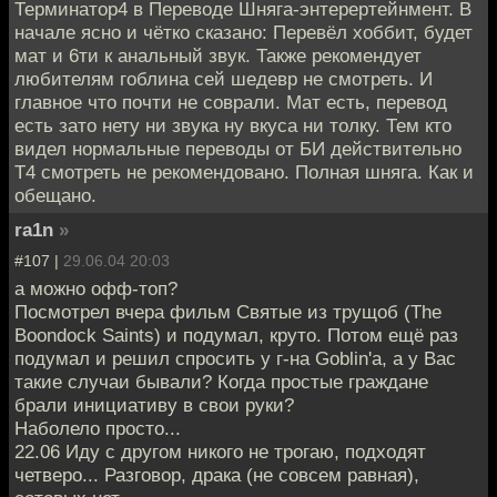
Терминатор4 в Переводе Шняга-энтерертейнмент. В
начале ясно и чётко сказано: Перевёл хоббит, будет
мат и 6ти к анальный звук. Также рекомендует
любителям гоблина сей шедевр не смотреть. И
главное что почти не соврали. Мат есть, перевод
есть зато нету ни звука ну вкуса ни толку. Тем кто
видел нормальные переводы от БИ действительно
Т4 смотреть не рекомендовано. Полная шняга. Как и
обещано.
ra1n
»
#107 |
29.06.04 20:03
а можно офф-топ?
Посмотрел вчера фильм Святые из трущоб (The
Boondock Saints) и подумал, круто. Потом ещё раз
подумал и решил спросить у г-на Goblin'a, а у Вас
такие случаи бывали? Когда простые граждане
брали инициативу в свои руки?
Наболело просто...
22.06 Иду с другом никого не трогаю, подходят
четверо... Разговор, драка (не совсем равная),