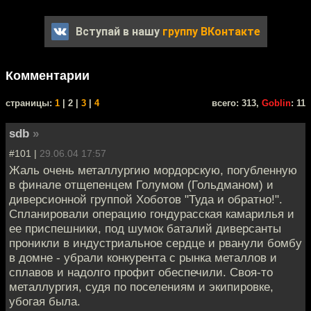
Вступай в нашу
группу ВКонтакте
Комментарии
cтраницы:
1
| 2 |
3
|
4
всего: 313,
Goblin
: 11
sdb
»
#101 |
29.06.04 17:57
Жаль очень металлургию мордорскую, погубленную
в финале отщепенцем Голумом (Гольдманом) и
диверсионной группой Хоботов "Туда и обратно!".
Спланировали операцию гондурасская камарилья и
ее приспешники, под шумок баталий диверсанты
проникли в индустриальное сердце и рванули бомбу
в домне - убрали конкурента с рынка металлов и
сплавов и надолго профит обеспечили. Своя-то
металлургия, судя по поселениям и экипировке,
убогая была.