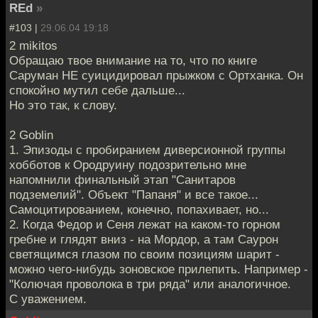
REd
»
#103 |
29.06.04 19:18
2 mikitos
Обращаю твое внимание на то, что по книге
Саруман НЕ суицидировал прыжком с Ортханка. Он
спокойно мутил себе дальше...
Но это так, к слову.
2 Goblin
1. Эпизоды с пробиранием диверсионной группы
хобботов к Ородруину подозрительно мне
напомнили финальный этап "Санитаров
подземелий". Объект "Папаня" и все такое...
Самоцитированием, конечно, попахивает, но...
2. Когда Федор и Сеня лежат на каком-то горном
гребне и глядят вниз - на Мордор, а там Саурон
светящимся глазом по своим позициям шарит -
можно чего-нибудь зоновское прилепить. Например -
"Колючая проволока в три ряда" или аналогичное.
С уважением.