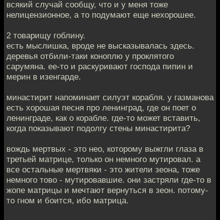
всякий случай сообщу, что и у меня тоже
нелицензионное, а то подумают еще нехорошее.
2 товарищу гоблину.
есть мыслишка, вроде не высказывалась здесь.
деревья отбили-таки коноплю у проклятого
сарумяна. ее-то и раскуривают господа пипин и
мерин в изенгарде.
минастирит напоминает силуэт корабля. у газманова
есть хорошая песня про ленинград, где он поет о
ленинграде, как о корабле. где-то может вставить,
когда показывают подолгу стены минастирита?
вождь мертвых - это нео, которому выжгли глаза в
третьей матрице, только он немного мутировал. а
все остальные мертвяки - это жители зеона, тоже
немного тово - мутировавшие. они застряли где-то в
жопе матрицы и мечтают вернуться в зеон. потому-
то гном и боится, ибо матрица.