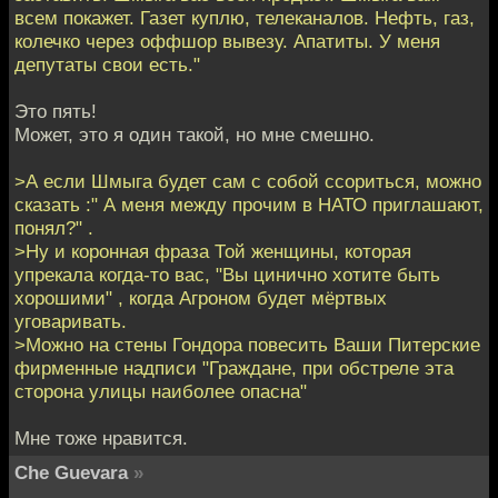
всем покажет. Газет куплю, телеканалов. Нефть, газ,
колечко через оффшор вывезу. Апатиты. У меня
депутаты свои есть."
Это пять!
Может, это я один такой, но мне смешно.
>А если Шмыга будет сам с собой ссориться, можно
сказать :" А меня между прочим в НАТО приглашают,
понял?" .
>Ну и коронная фраза Той женщины, которая
упрекала когда-то вас, "Вы цинично хотите быть
хорошими" , когда Агроном будет мёртвых
уговаривать.
>Можно на стены Гондора повесить Ваши Питерские
фирменные надписи "Граждане, при обстреле эта
сторона улицы наиболее опасна"
Мне тоже нравится.
Che Guevara
»