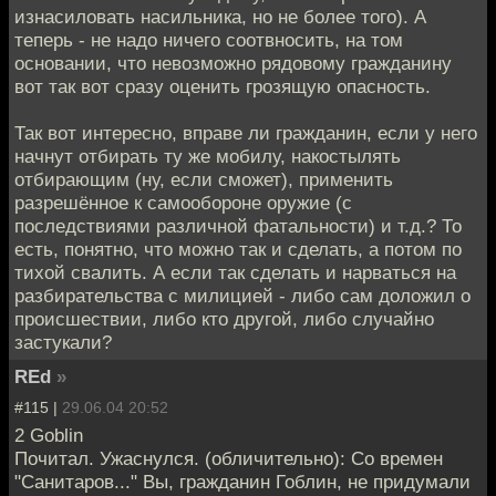
изнасиловать насильника, но не более того). А
теперь - не надо ничего соотвносить, на том
основании, что невозможно рядовому гражданину
вот так вот сразу оценить грозящую опасность.
Так вот интересно, вправе ли гражданин, если у него
начнут отбирать ту же мобилу, накостылять
отбирающим (ну, если сможет), применить
разрешённое к самообороне оружие (с
последствиями различной фатальности) и т.д.? То
есть, понятно, что можно так и сделать, а потом по
тихой свалить. А если так сделать и нарваться на
разбирательства с милицией - либо сам доложил о
происшествии, либо кто другой, либо случайно
застукали?
REd
»
#115 |
29.06.04 20:52
2 Goblin
Почитал. Ужаснулся. (обличительно): Со времен
"Санитаров..." Вы, гражданин Гоблин, не придумали