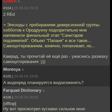
Goblin
»
#104 |
29.06.04 19:21
2 REd
> Эпизоды с пробиранием диверсионной группы
хобботов к Ородруину подозрительно мне
напомнили финальный этап "Санитаров
подземелий". Объект "Папаня" и все такое...
Самоцитированием, конечно, попахивает, но...
Камрад, ты прочитай её ещё раз - ужаснись размаху
самоцитирования :)))
Montoya
»
#105 |
29.06.04 19:55
А видеоряд планируется видоизменять?
Farquad Dictionary
»
#106 |
29.06.04 20:03
[offtop]
Ну вот просмотрел кусками сильное кино