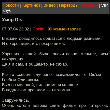
Новости
|
Картинки
|
Видео
|
Переводы
|
Магазин
|
VIP
клуб
Умер Dis
07.07.04 23:32
|
Goblin
|
99 комментариев
В жизни доводилось общаться с людьми разными.
И с хорошими, и с нехорошими.
Хороших людей было значительно меньше, чем
нехороших.
Да я и сам, в общем-то, не сахар.
Как-то совсем случайно познакомился с Dis'ом —
Глебом Олисовым.
Был он молодой, сильно меня младше.
В недалёком прошлом — наркоман.
Задружились.
Очень хотели вдвоём снять фильм про питерских