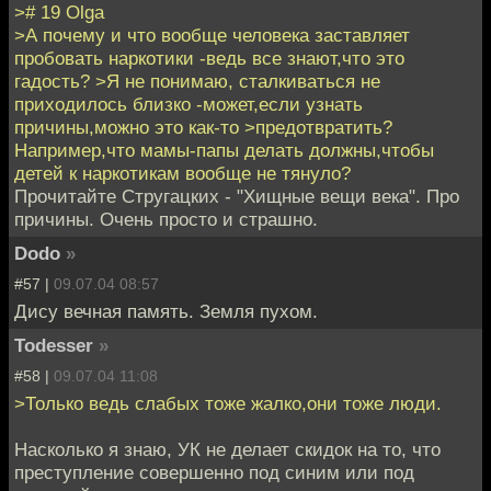
># 19 Olga
>А почему и что вообще человека заставляет
пробовать наркотики -ведь все знают,что это
гадость? >Я не понимаю, сталкиваться не
приходилось близко -может,если узнать
причины,можно это как-то >предотвратить?
Например,что мамы-папы делать должны,чтобы
детей к наркотикам вообще не тянуло?
Прочитайте Стругацких - "Хищные вещи века". Про
причины. Очень просто и страшно.
Dodo
»
#57 |
09.07.04 08:57
Дису вечная память. Земля пухом.
Todesser
»
#58 |
09.07.04 11:08
>Только ведь слабых тоже жалко,они тоже люди.
Насколько я знаю, УК не делает скидок на то, что
преступление совершенно под синим или под