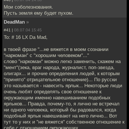
Мои соболезнования.
Пусть земля ему будет пухом.
DeadMan
»
#41 |
08.07.04 15:45
To: # 16 LX Da Mad,
в твоей фразе "...не вяжется в моем сознании
"наркоман" с "хорошим человеком"..."
слово "наркоман" можно легко заменить, скажем на
"мент"(зека, враг народа, журналист, поп-звезда,
олигарх... и прочие определения людей, к которым
"принято" отрицательное отношение)... По русски
это называется - навесить ярлык... Некоторые люди
очень любят определять свое отношение к
окружающим именно навешиванием подобных
ярлыков... Правда, почему-то, я лично не встречал
ни одного человека, который бы радовался, когда
подобный ярлык навешивают на него лично... Вот
тут то у них и "не вяжется" собственное отношение к
себе с отношением окружающих...