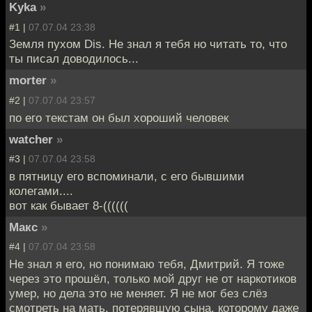
Kyka
»
#1 |
07.07.04 23:38
Земля пухом Dis. Не знал я тебя но читать то, что
ты писал доводилось...
morter
»
#2 |
07.07.04 23:57
по его текстам он был хороший человек
watcher
»
#3 |
07.07.04 23:58
в пятницу его вспоминали, с его бывшими
колегами....
вот как бывает 8-((((((
Макс
»
#4 |
07.07.04 23:58
Не знал я его, но понимаю тебя, Дмитрий. Я тоже
через это прошёл, только мой друг не от наркотиков
умер, но дела это не меняет. Я не мог без слёз
смотреть на мать, потерявшую сына, которому даже