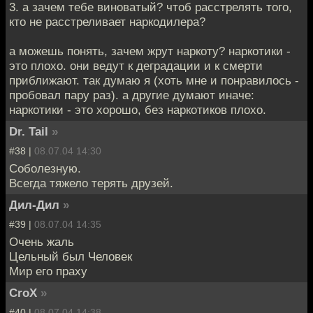
3. а зачем тебе виноватый? чтоб расстрелять того,
кто не расстреливает наркодилера?
а можешь понять, зачем жрут наркоту? наркотики -
это плохо. они ведут к деградации и к смерти
приближают. так думаю я (хоть мне и понравилось -
пробовал пару раз). а другие думают иначе:
наркотики - это хорошо, без наркотиков плохо.
Dr. Tail
»
#38 |
08.07.04 14:30
Соболезную.
Всегда тяжело терять друзей.
Дил-Дил
»
#39 |
08.07.04 14:35
Очень жаль
Цельный был Человек
Мир его праху
CroX
»
#40 |
08.07.04 14:38