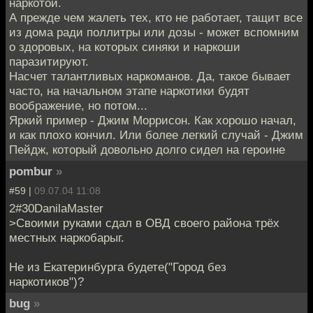
наркотой.
А прежде чем жалеть тех, кто не работает, тащит все
из дома ради поллитры или дозы - может вспомним
о здоровых, на которых синяки и наркоши
паразитируют.
Насчет талантливых наркоманов. Да, такое бывает
часто, на начальном этапе наркотики будят
воображение, но потом...
Яркий пример - Джим Моррисон. Как хорошо начал,
и как плохо кончил. Или более легкий случай - Джим
Пейдж, который довольно долго сидел на героине
pombur
»
#59 |
09.07.04 11:08
2#30DanilaMaster
>Своими руками сдал в ОВД своего района трёх
местных наркобарыг.
Не из Екатеринбурга будете("Город без
наркотиков")?
bug
»