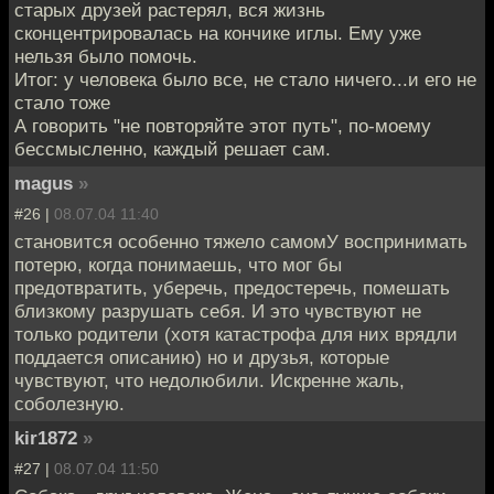
старых друзей растерял, вся жизнь
сконцентрировалась на кончике иглы. Ему уже
нельзя было помочь.
Итог: у человека было все, не стало ничего...и его не
стало тоже
А говорить "не повторяйте этот путь", по-моему
бессмысленно, каждый решает сам.
magus
»
#26 |
08.07.04 11:40
становится особенно тяжело самомУ воспринимать
потерю, когда понимаешь, что мог бы
предотвратить, уберечь, предостеречь, помешать
близкому разрушать себя. И это чувствуют не
только родители (хотя катастрофа для них врядли
поддается описанию) но и друзья, которые
чувствуют, что недолюбили. Искренне жаль,
соболезную.
kir1872
»
#27 |
08.07.04 11:50