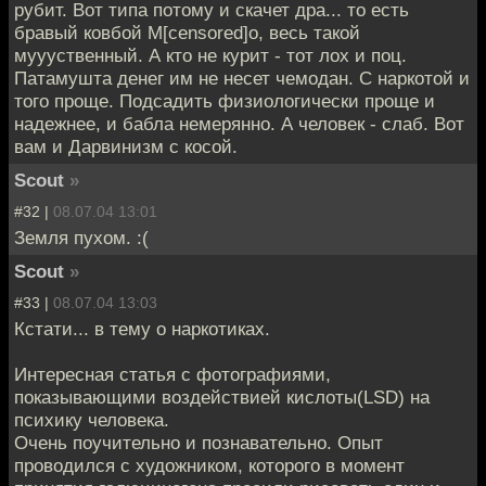
рубит. Вот типа потому и скачет дра... то есть
бравый ковбой М[censored]о, весь такой
муууственный. А кто не курит - тот лох и поц.
Патамушта денег им не несет чемодан. С наркотой и
того проще. Подсадить физиологически проще и
надежнее, и бабла немерянно. А человек - слаб. Вот
вам и Дарвинизм с косой.
Scout
»
#32 |
08.07.04 13:01
Земля пухом. :(
Scout
»
#33 |
08.07.04 13:03
Кстати... в тему о наркотиках.
Интересная статья с фотографиями,
показывающими воздействией кислоты(LSD) на
психику человека.
Очень поучительно и познавательно. Опыт
проводился с художником, которого в момент