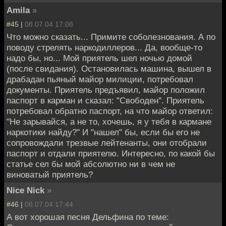
Amila
»
#45 |
08.07.04 17:08
Что можно сказать... Примите соболезнования. А по
поводу стрелять наркодиллеров... Да, вообще-то
надо бы, но... Мой приятель шел ночью домой
(после свидания). Остановилась машина, вышел в
драбадан пьяный майор милиции, потребовал
документы. Приятель предъявил, майор положил
паспорт в карман и сказал: "Свободен". Приятель
потребовал обратно паспорт, на что майор ответил:
"Не зарывайся, а не то, хочешь, я у тебя в кармане
наркотики найду?" И "нашел" бы, если бы его не
сопровождали трезвые лейтенанты, они отобрали
паспорт и отдали приятелю. Интересно, по какой бы
статье сел бы мой абсолютно ни в чем не
виноватый приятель?
Nice Nick
»
#46 |
08.07.04 17:44
А вот хорошая песня Дельфина по теме: