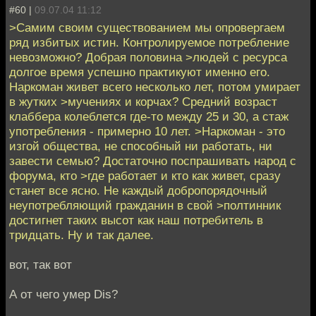
#60 |
09.07.04 11:12
>Самим своим существованием мы опровергаем
ряд избитых истин. Контролируемое потребление
невозможно? Добрая половина >людей с ресурса
долгое время успешно практикуют именно его.
Наркоман живет всего несколько лет, потом умирает
в жутких >мучениях и корчах? Средний возраст
клаббера колеблется где-то между 25 и 30, а стаж
употребления - примерно 10 лет. >Наркоман - это
изгой общества, не способный ни работать, ни
завести семью? Достаточно поспрашивать народ с
форума, кто >где работает и кто как живет, сразу
станет все ясно. Не каждый добропорядочный
неупотребляющий гражданин в свой >полтинник
достигнет таких высот как наш потребитель в
тридцать. Ну и так далее.
вот, так вот
А от чего умер Dis?