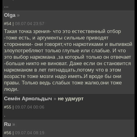
...
Olga
»
#54 |
08.07.04 23:57
Такая точка зрения- что это естественный отбор
-тоже есть, и аргументы сильные приводят
сторонники- они говорят,что наркотиками и выпивкой
злоупотребляют только глупые или слабые. И что
это выбор наркомана ,за который только он отвечает
-больше никто не виноват. Даже если он становится
наркоманом в лет пятнадцать,потому что в этом
возрасте тоже мозги надо иметь.И вроде бы они
правы. Только ведь слабых тоже жалко,они тоже
люди.
Семён Арнольдыч
»
не удмурт
#55 |
09.07.04 00:06
.
Ru
»
#56 |
09.07.04 08:19