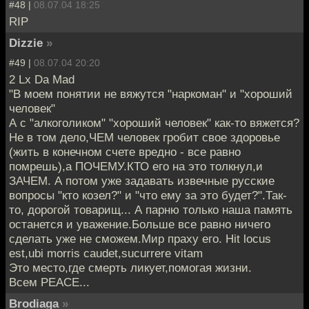
#48 |
08.07.04 18:25
RIP
Dizzie
»
#49 |
08.07.04 20:20
2 Lx Da Mad
"В моем понятии не вяжутся "наркоман" и "хороший
человек"
А с "алкоголиком" "хороший человек" как-то вяжется?
Не в том дело,ЧЕМ человек гробит свое здоровье
(жить в конечном счете вредно - все равно
помрешь),а ПОЧЕМУ.КТО его на это толкнул,и
ЗАЧЕМ. А потом уже задавать извечные русские
вопросы "кто козел?" и "что ему за это будет?".Так-
то, дорогой товарищ... А парню только наша память
останется и уважение.Больше все равно ничего
сделать уже не сможем.Мир праху его. Hit locus
est,ubi morris caudet,sucurrere vitam
Это место,где смерть ликует,помогая жизни.
Всем PEACE...
Brodiaga
»