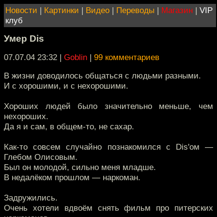
Новости
|
Картинки
|
Видео
|
Переводы
|
Магазин
|
VIP
клуб
Умер Dis
07.07.04 23:32
|
Goblin
|
99 комментариев
В жизни доводилось общаться с людьми разными.
И с хорошими, и с нехорошими.
Хороших людей было значительно меньше, чем
нехороших.
Да я и сам, в общем-то, не сахар.
Как-то совсем случайно познакомился с Dis'ом —
Глебом Олисовым.
Был он молодой, сильно меня младше.
В недалёком прошлом — наркоман.
Задружились.
Очень хотели вдвоём снять фильм про питерских