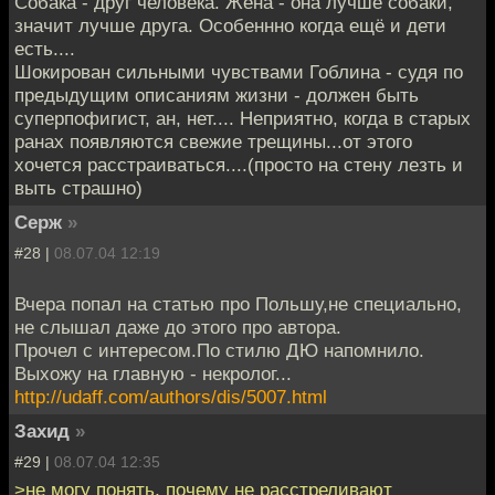
Собака - друг человека. Жена - она лучше собаки,
значит лучше друга. Особеннно когда ещё и дети
есть....
Шокирован сильными чувствами Гоблина - судя по
предыдущим описаниям жизни - должен быть
суперпофигист, ан, нет.... Неприятно, когда в старых
ранах появляются свежие трещины...от этого
хочется расстраиваться....(просто на стену лезть и
выть страшно)
Серж
»
#28 |
08.07.04 12:19
Вчера попал на статью про Польшу,не специально,
не слышал даже до этого про автора.
Прочел с интересом.По стилю ДЮ напомнило.
Выхожу на главную - некролог...
http://udaff.com/authors/dis/5007.html
Захид
»
#29 |
08.07.04 12:35
>не могу понять, почему не расстреливают