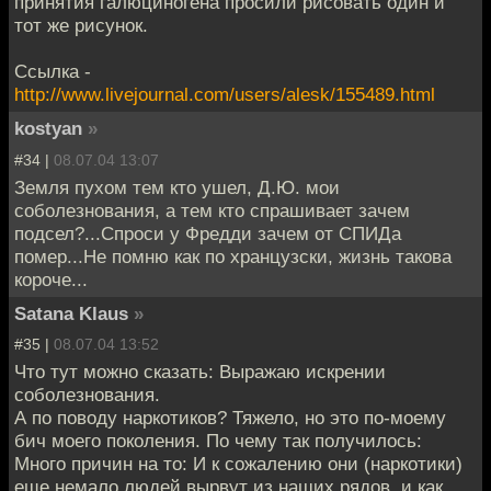
принятия галюциногена просили рисовать один и
тот же рисунок.
Ссылка -
http://www.livejournal.com/users/alesk/155489.html
kostyan
»
#34 |
08.07.04 13:07
Земля пухом тем кто ушел, Д.Ю. мои
соболезнования, а тем кто спрашивает зачем
подсел?...Спроси у Фредди зачем от СПИДа
помер...Не помню как по хранцузски, жизнь такова
короче...
Satana Klaus
»
#35 |
08.07.04 13:52
Что тут можно сказать: Выражаю искрении
соболезнования.
А по поводу наркотиков? Тяжело, но это по-моему
бич моего поколения. По чему так получилось:
Много причин на то: И к сожалению они (наркотики)
еще немало людей вырвут из наших рядов, и как