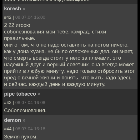
koresh
»
#42 |
08.07.04 16:00
2 22 игорю
соболезнования мои тебе, камрад. стихи
правильные.
они о том, что не надо оставлять на потом ничего.
как у дона хуана. не было отложенных дел. он знает,
что смерть всегда стоит у него за плечами. это
надежный друг и верный советчик. она всегда может
прийти в любую минуту. надо только отбросить этот
бред о вечной жизни и понять, что жить надо здесь
и сейчас. каждый день и каждую минуту.
pipe tobacco
»
#43 |
08.07.04 16:08
Соболезнования.
demon
»
#44 |
08.07.04 16:18
Земля пухом.