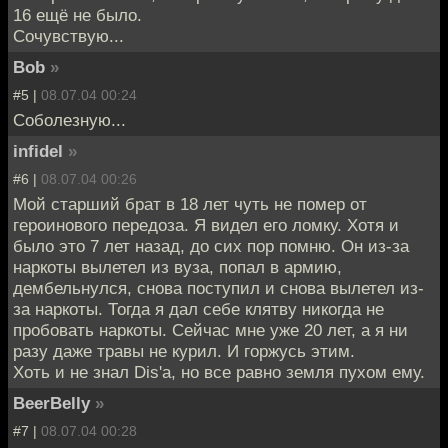
16 ещё не было.
Сочувствую...
Bob
»
#5 |
08.07.04 00:24
Соболезную...
infidel
»
#6 |
08.07.04 00:26
Мой старший брат в 18 лет чуть не помер от
героинового передоза. Я видел его ломку. Хотя и
было это 7 лет назад, до сих пор помню. Он из-за
наркоты вылетел из вуза, попал в армию,
дембельнулся, снова поступил и снова вылетел из-
за наркоты. Тогда я дал себе клятву никогда не
пробовать наркоты. Сейчас мне уже 20 лет, а я ни
разу даже травы не курил. И горжусь этим.
Хоть и не знал Dis'а, но все равно земля пухом ему.
BeerBelly
»
#7 |
08.07.04 00:28