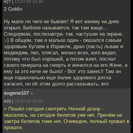
#27 |
13.07.04 19:36
2 Goblin
Ну мало ли чего не бывает! Я вот книжку на днях
открыл, Библия называется, так там ваще...
Спидорман, послезавтра- так, частушки на экране.
:-) В общем, там и малыш один - оказался самым
здоровым бугаем в Израиле, драл (пасть) львам и
медведям, пел, плясал, мочил всех, кого видел,
потому что был хороший, а потом взял, послал
своего генерала на смерть и женился на его Жене, и
ему за это ниче не было! - Вот это замес!! Там он
еще параллельно еще более здорового дятла
хагасил, но об этом долго рассказывать, вот.
eugene107
»
#28 |
13.07.04 19:38
> Пошёл сегодня смотреть Ночной дозор -
оказалось, на сегодня билетов уже нет. Причём на
завтра билетов тоже нет. Очевидно, полный провал в
прокате.