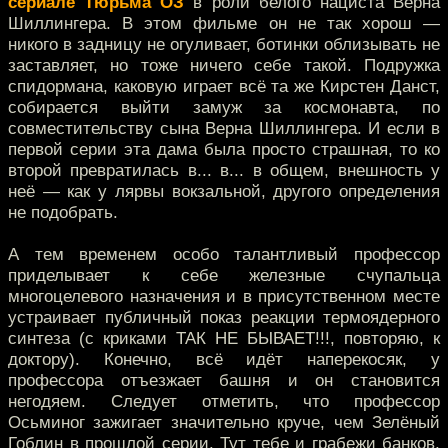
сериале Тюрьма ОЗ
в роли белого нациста Верна
Шиллингера. В этом фильме он не так хорош —
никого в задницу не огуливает, ботинки облизывать не
заставляет, но тоже ничего себе такой. Подружка
спидормана, каковую играет всё та же Кирстен Данст,
собирается выйти замуж за космонавта, по
совместительству сына Верна Шиллингера. И если в
первой серии эта дама была просто страшная, то ко
второй превратилась в... в... в общем, внешность у
неё — как у лярвы вокзальной, другого определения
не подобрать.
А тем временем особо талантливый профессор
приделывает к себе железные счупальца
многоцелевого назначения и в присутственном месте
устраивает публичный показ реакции термоядерного
синтеза (с криками ТАК НЕ БЫВАЕТ!!!, повторяю, к
доктору). Конечно, всё идёт наперекосяк, у
профессора отъезжает башня и он становится
негодяем. Следует отметить, что профессор
Осьминог зажигает значительно круче, чем Зелёный
Гоблин в прошлой серии. Тут тебе и грабежи банков,