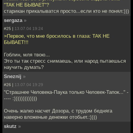
"ТАК НЕ БЫВАЕТ"?
старикан прикалыватся просто...если кто не понял:)))
sergaza
»
#25 |
13.07.04 19:24
>Первое, что мне бросилось в глаза: ТАК НЕ
БЫВАЕТ!!!
Гоблин, мля твою...
Это ты так стресс снимаешь, или народ пытаешься
научить думать?
Sneznij
»
#26 |
13.07.04 19:29
"Страшнее Человека-Паука только Человек-Тапок..." -
---- :)))))))))))))
Очень жалко насчет Дозора, с трудом бедняга
наверно вложеные денежки отобьет.:))))
skutz
»