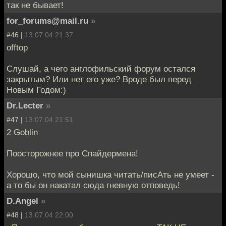
так не бывает!
for_forums@mail.ru
»
#46 |
13.07.04 21:37
offtop
Слушай, а чего англофильский форум остался
закрытым? Или нет его уже? Вроде был перед
Новым Годом:)
Dr.Lecter
»
#47 |
13.07.04 21:51
2 Goblin
Поосторожнее про Спайдермена!
Хорошо, что мой сынишка читать/писАть не умеет -
а то бы он накатал сюда гневную отповедь!
D.Angel
»
#48 |
13.07.04 22:00