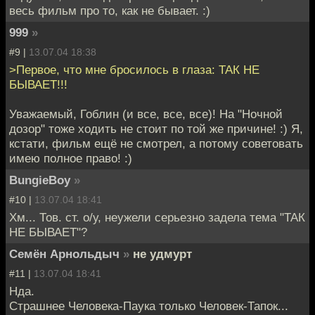
весь фильм про то, как не бывает. :)
999
»
#9 |
13.07.04 18:38
>Первое, что мне бросилось в глаза: ТАК НЕ
БЫВАЕТ!!!
Уважаемый, Гоблин (и все, все, все)! На "Ночной
дозор" тоже ходить не стоит по той же причине! :) Я,
кстати, фильм ещё не смотрел, а потому советовать
имею полное право! :)
BungieBoy
»
#10 |
13.07.04 18:41
Хм... Тов. ст. о/у, неужели серьезно задела тема "ТАК
НЕ БЫВАЕТ"?
Семён Арнольдыч
»
не удмурт
#11 |
13.07.04 18:41
Нда.
Страшнее Человека-Паука только Человек-Тапок...