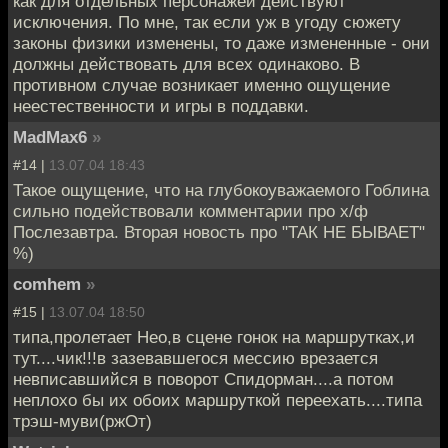
как для отдельных персонажей действуют
исключения. По мне, так если уж в угоду сюжету
законы физики изменены, то даже измененные - они
должны действовать для всех одинаково. В
противном случае возникает именно ощущение
неестественности и игры в поддавки.
MadMax6
»
#14 |
13.07.04 18:43
Такое ощущение, что на глубокоуважаемого Гоблина
сильно подействовали комментарии про х/ф
Послезавтра. Вторая новость про "ТАК НЕ БЫВАЕТ"
%)
comhem
»
#15 |
13.07.04 18:50
типа,пролетает Нео,в сцене гонок на маршрутках,и
тут....чик!!!в зазевавшегося мессию врезается
невписавшийся в поворот Спидорман....а потом
неплохо бы их обоих маршруткой переехать....типа
трэш-муви(ржОт)