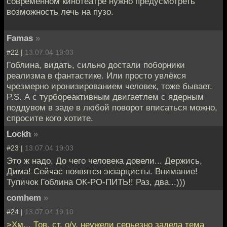
современном кинотеатре нужно предусмотреть
возможность лечь на пузо.
Famas
»
#22 |
13.07.04 19:03
Гоблина, видать, сильно достали поборники
реализма в фантастике. Или просто увлёкся
чрезмерно иронизированием человек, тоже бывает.
P.S. А с турбореактивным двигаетлем с ядерным
поддувом в заде в любой поворот вписаться можно,
спросите кого хотите.
Lockh
»
#23 |
13.07.04 19:03
Это ж надо. До чего человека довели... Держись,
Дима! Сейчас появятся экзарцисты. Внимание!
Тупичок Гоблина ОК-РО-ПИТЬ!! Раз, два...)))
comhem
»
#24 |
13.07.04 19:10
>Хм... Тов. ст. о/у, неужели серьезно задела тема