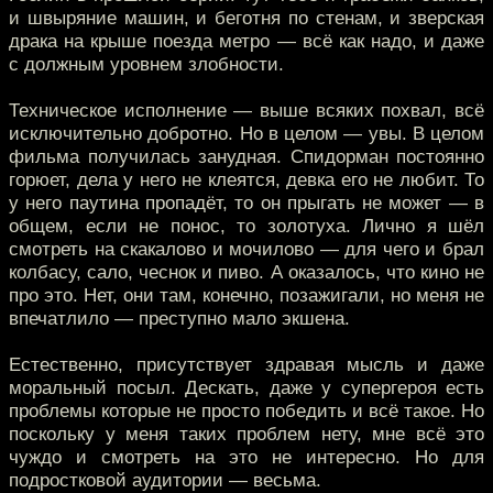
и швыряние машин, и беготня по стенам, и зверская
драка на крыше поезда метро — всё как надо, и даже
с должным уровнем злобности.
Техническое исполнение — выше всяких похвал, всё
исключительно добротно. Но в целом — увы. В целом
фильма получилась занудная. Спидорман постоянно
горюет, дела у него не клеятся, девка его не любит. То
у него паутина пропадёт, то он прыгать не может — в
общем, если не понос, то золотуха. Лично я шёл
смотреть на скакалово и мочилово — для чего и брал
колбасу, сало, чеснок и пиво. А оказалось, что кино не
про это. Нет, они там, конечно, позажигали, но меня не
впечатлило — преступно мало экшена.
Естественно, присутствует здравая мысль и даже
моральный посыл. Дескать, даже у супергероя есть
проблемы которые не просто победить и всё такое. Но
поскольку у меня таких проблем нету, мне всё это
чуждо и смотреть на это не интересно. Но для
подростковой аудитории — весьма.