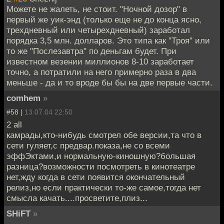
Можете не жалеть, не стоит. "Ночной дозор" в
первый же уик-энд (только еще не до конца ясно,
трехдневный или четырехдневный) заработал
порядка 3,5 млн. долларов. Это типа как "Троя" или
то же "Послезавтра" по деньгам будет. При
известном везении миллионов 8-10 заработает
точно, а потратили на него примерно раза в два
меньше - да и то вроде бы бы на две первые части.
comhem
»
#58 |
13.07.04 22:50
2 all
камрады,кто-нибудь смотрел обе версии,та что в
сети гуляет,с предвар.показа,не со всеми
эффЭктами,и нормальную-киношную?большая
разница?возможности посмотреть в кинотеатре
нет,жду когда в сети появится окончательный
релиз,но если практически то-же самое,тогда нет
смысла качать....просветите,плиз...
SHiFT
»