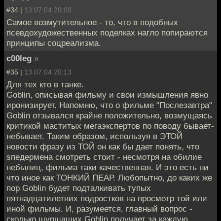
#34 |
13.07.04 20:08
Самое возмутительное - то, что в подобных
псевдохудожественных поделках нагло попираются
принципы соцреализма.
c00leg
»
#35 |
13.07.04 20:13
Для тех кто в танке.
Goblin, описывая фильму и свои измышления явно
иронизирует. Напомню, что о фильме "Послезавтра"
Goblin отзывался крайне положительно, возмущаясь
критикой маститых мегаэкспертов по поводу бывает-
небывает. Таким образом, используя в ЭТОЙ
новости фразу из ТОЙ он как бы дает понять, что
sпедермена смотреть стоит - несмотря на обилие
небылиц, фильма таки качественная. И это есть ни
что иное как ТОНКИЙ ПЕАР. Любопытно, до каких же
пор Goblin будет подталкивать тупых
пятнадцатилетних подростков на просмотр той или
иной фильмы. И, разумеется, главный вопрос -
сколько шуршащих Goblin получает за каждую