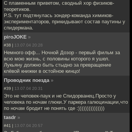
С пламенным приветом, сводный хор физиков-
теоретиков.
P.S. тут подтянулась зондер-команда химиков-
экспериментаторов, прикидывают состав паутины у
спидермана.
piroJOKE
»
#38 |
13.07.04 20:28
Немного офф... Ночной Дозор - первый фильм за
всю мою жизнь, с половины которого я ушел.
Лукьяну должно быть стыдно за превращение
клёвой книжки в остойное кинцо!
Проводник поезда
»
#39 |
13.07.04 20:31
Это не человек-паук и не Спидорванец.Просто у
человека по ночам глюки.У паркера галюцинации,что
по ночам бродит не понять где :)))))))))))))))
tasdr
»
#41 |
13.07.04 20:57