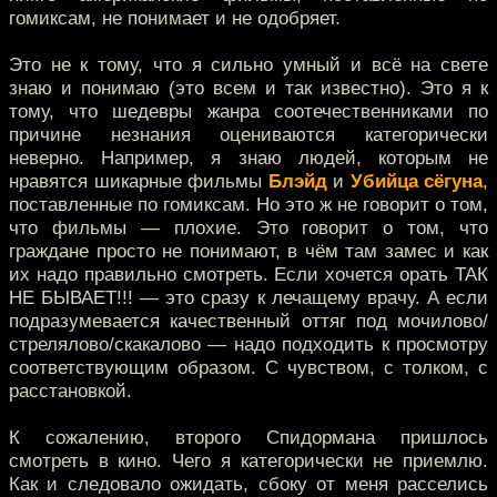
гомиксам, не понимает и не одобряет.
Это не к тому, что я сильно умный и всё на свете
знаю и понимаю (это всем и так известно). Это я к
тому, что шедевры жанра соотечественниками по
причине незнания оцениваются категорически
неверно. Например, я знаю людей, которым не
нравятся шикарные фильмы
Блэйд
и
Убийца сёгуна
,
поставленные по гомиксам. Но это ж не говорит о том,
что фильмы — плохие. Это говорит о том, что
граждане просто не понимают, в чём там замес и как
их надо правильно смотреть. Если хочется орать ТАК
НЕ БЫВАЕТ!!! — это сразу к лечащему врачу. А если
подразумевается качественный оттяг под мочилово/
стрелялово/скакалово — надо подходить к просмотру
соответствующим образом. С чувством, с толком, с
расстановкой.
К сожалению, второго Спидормана пришлось
смотреть в кино. Чего я категорически не приемлю.
Как и следовало ожидать, сбоку от меня расселись