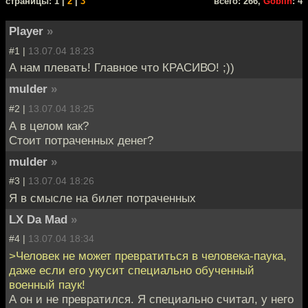
cтраницы: 1 |
2
|
3
всего: 266,
Goblin
: 4
Player
»
#1 |
13.07.04 18:23
А нам плевать! Главное что КРАСИВО! ;))
mulder
»
#2 |
13.07.04 18:25
А в целом как?
Стоит потраченных денег?
mulder
»
#3 |
13.07.04 18:26
Я в смысле на билет потраченных
LX Da Mad
»
#4 |
13.07.04 18:34
>Человек не может превратиться в человека-паука,
даже если его укусит специально обученный
военный паук!
А он и не превратился. Я специально считал, у него