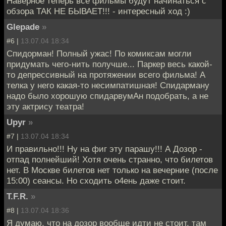
Наверное теперь все фильмы будут начинаться с
обзора ТАК НЕ БЫВАЕТ!!! - интересный ход :)
Glepade
»
#6 |
13.07.04 18:34
Спидорман! Полный ужас! По комиксам могли
придумать чего-нить получше... Паркер весь какой-
то депрессивный на протяжении всего фильма! А
телка у него какая-то несимпатишная! Спидарману
надо было хорошую спидарвумАн подобрать, а не
эту актрису театра!
Upyr
»
#7 |
13.07.04 18:34
И правильно!!! Ну на фиг эту парашу!!! А Дозор -
отпад полнейший! Хотя очень странно, что билетов
нет. В Москве билетов нет только на вечерние (после
15:00) сеансы. Но сходить о4ень даже стоит.
T.F.R.
»
#8 |
13.07.04 18:36
Я думаю, что на дозор вообще идти не стоит, там