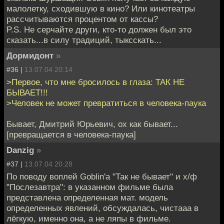
малолетку, сходившую в кино? Или кинотеатры
рассчитываются процентом от кассы?
P.S. Не серчайте други, кто-то должен был это
сказать...в силу традиций, тыксскать...
Дормидонт
»
#36 |
13.07.04 20:14
>Первое, что мне бросилось в глаза: ТАК НЕ
БЫВАЕТ!!!
>Человек не может превратиться в человека-паука
Бывает, Дмитрий Юрьевич, ох как бывает...
[превращается в человека-паука]
Danzig
»
#37 |
13.07.04 20:28
По поводу воплей Goblin'а "Так не бывает" и х/ф
"Послезавтра": в указанном фильме была
представлена определенная мат. модель
определенных явлений, обсуждалась, чистааа в
лёгкую, именно она, а не ляпы в фильме.