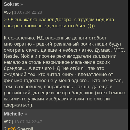
Sokrat
»
#56 |
13.07.04 22:28
> Очень жалко насчет Дозора, с трудом бедняга
наверно вложеные денежки отобьет.:))))
К сожалению, НД вложенные деньги отобьет
многократно - редкий рекламный ролик люди будут
смотреть сами, да еще и небесплатно. Думаю, МТС,
Nestle, Nokia и прочие рекламодатели заплатили
немало за столь назойливое мелькание своих
брэндов... А вот чего НД "не отбил", так это
ожиданий тех, кто читал книгу - впечатление от
фильма гадостное не у меня одного... Кто не читал,
тем, в основном, понравилось - экшн, да еще и
российский, да еще и не про бандюков (хотя Тёмных
какими-то урками изобразили-таки, не смогли
сдержаться).
Michelle
»
#57 |
13.07.04 22:47
2
#26
Sneznij