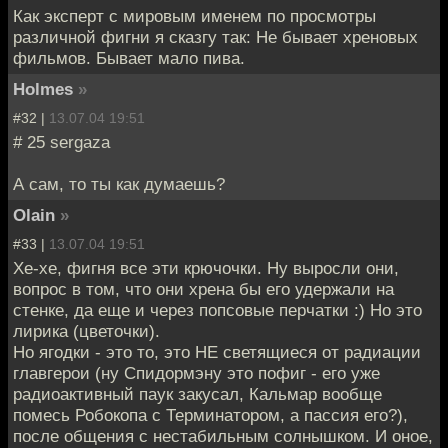
Как эксперт с мировым именем по просмотры
различной фигни я сказгу так: Не бывает хреновых
фильмов. Бывает мало пива.
Holmes
»
#32 |
13.07.04 19:51
# 25 sergaza
А сам, то ты как думаешь?
Olain
»
#33 |
13.07.04 19:51
Хе-хе, фигня все эти крючочки. Ну выросли они,
вопрос в том, что они хрена бы его удержали на
стенке, да еще и через попсовые перчатки :) Но это
лирика (цветочки).
Но ягодки - это то, это НЕ светящиеся от радиации
главгерои (ну Спидормэну это пофиг - его уже
радиоактивный паук закусал, Кальмар вообще
помесь Робокопа с Терминатором, а пассия его?),
после общения с нестабильным солнышком. И оное,