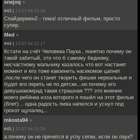
snejoq
»
#43 |
13.07.04 21:15
Спайдермен2 - тема! отличный фильм, просто
супер.
Med
»
#44 |
13.07.04 21:17
Кстати на счёт Человека Паука , понятно почему он
такой забитый, это что б самому бедному,
несчастному мальчику казалось что вот настанет
момент и его тоже какоенить насекомое цапнет
,после чего он станет творить фишки нереальные и
будет его переть не по детски...но почему его
девушкакомрад такая страшная ??? это мнение
моего ребёнка изза которого я пошёл на этот фильм
(8лет) .. одна радость пива напился и уснул под
грохот щупалец...
mkosta94
»
#45 |
13.07.04 21:29
а почему он не прячется в углу сетки, если он паук?