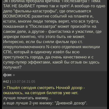
Эк Гоблина пробрала критика "Послезавтра"! Тема
ТАК НЕ БЫВАЕТ прямо так и прёт! А вообще-то одно
дело "фильмы-катастрофы", где описывается
ВОЗМОЖНОЕ развитие событий на планете и,
кстати, многие люди теперь верят, что вся туфта,
показанная в "Послезавтра" может произойти на
самом деле, а другое - фантастика и ужастики, где
априори понятно, что этого быть не может.
Интересно, если бы сняли фильм про ст.
оперуполномоченного N-ского отделения милиции
СПб, который в-одиночку извёл бы всю
преступность города, да очень качественно и с
супер-пупер эффектами, какой бы отзыв он здесь
получил?
фэн
»
#42 |
13.07.04 21:05
> Пошёл сегодня смотреть Ночной дозор -
оказалось, на сегодня билетов уже нет.
лучше почитать книжку...
а еще лучше 2-ую книжку: "Дневной дозор".