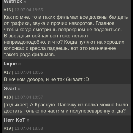
Wetrick
»
#16 |
13.07.04 18:55
Как по мне, то в таких фильмах все должны балдеть
от графики, звука и прочих наворотов. Главное
чтобы когда смотришь попрокрном не подавиться.
В звездных войнах вон тоже летают
неправдоподобно. и что? Когда пуляют на хороших
колонках с кресла падаешь. вот это назначение
такого рода фильмов.
laque
»
#17 |
13.07.04 18:55
В ночном дозоре, и не так бывает :D
Svart
»
#18 |
13.07.04 18:57
[вздыхает] А Красную Шапочку из волка можно было
достать только по частям и полупереваренную, да?
Herr KoT
»
#19 |
13.07.04 18:58