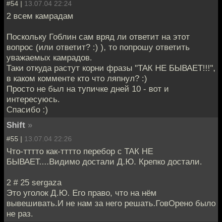
#54 |
13.07.04 22:24
2 всем камрадам
Поскольку Гоблин сам вряд ли ответит на этот
вопрос (или ответит? :) ), то попрошу ответить
уважаемых камрадов.
Таки откуда растут корни фразы "ТАК НЕ БЫВАЕТ!!!",
в каком комменте кто что ляпнул? :)
Просто не был на тупичке дней 10 - вот и
интересуюсь.
Спасибо :)
Shift
»
#55 |
13.07.04 22:26
Что-тттто как-тттто перебор с ТАК НЕ
БЫВАЕТ....Видимо достали Д.Ю. Крепко достали.
2 # 25 sergaza
Это уголок Д.Ю. Его право, что на нём
вывешивать.И не нам за него решать.ГовОрено было
не раз.