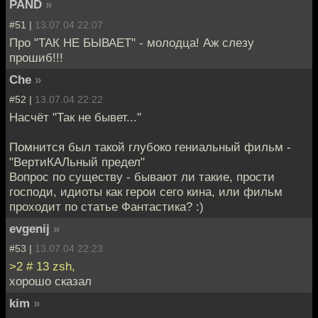
PAND
»
#51 |
13.07.04 22:07
Про "ТАК НЕ БЫВАЕТ" - молодца! Аж слезу
прошиб!!!
Che
»
#52 |
13.07.04 22:22
Насчёт "Так не бывет..."
Помнится был такой глубоко гениальный фильм -
"ВертиКАЛьный предел"
Вопрос по существу - бывают ли такие, прости
господи, идиоты как герои сего кина, или фильм
проходит по статье Фантастика? :)
evgenij
»
#53 |
13.07.04 22:23
>2 # 13 zsh,
хорошо сказал
kim
»