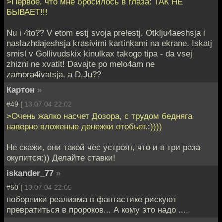
>Первое, что мне бросилось в глаза: ТАК НЕ
БЫВАЕТ!!!
Nu i 4to?? V etom estj svoja prelestj. Otklju4aeshsja i
naslazhdajeshsja krasivimi kartinkami na ekrane. Iskatj
smisl v Gollivudskix kinulkax takogo tipa - da vsej
zhizni ne xvatit! Davajte po melo4am ne
zamora4ivatsja, a D.Ju??
Картон
»
#49 |
13.07.04 22:02
>Очень жалко насчет Дозора, с трудом бедняга
наверно вложеные денежки отобьет.:))))
Не скажи, они такой чёс устроят, что и в три раза
окупится:)) Делайте ставки!
iskander_77
»
#50 |
13.07.04 22:05
поборники реализма в фантастике рискуют
превратиться в пророков... А кому это надо ....