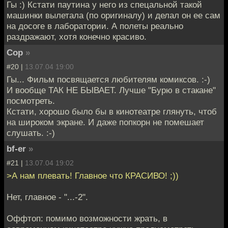
Гы :) Кстати паутина у него из спецальной такой
машинки вылетала (по оригиналу) и делал он ее сам
на досоге в лаборатории. А полеты реально
раздражают, хотя конечно красиво.
Cop
»
#20 |
13.07.04 19:00
Гы... Фильм посвящается любителям комиксов. :-)
И вообще ТАК НЕ БЫВАЕТ. Лучше "Бурю в стакане"
посмотреть.
Кстати, хорошо было бы в кинотеатре глянуть, чтоб
на широком экране. И даже попкорн не помешает
слушать. :-)
bf-er
»
#21 |
13.07.04 19:02
>А нам плевать! Главное что КРАСИВО! ;))
Нет, главное - "...-2".
Оффтоп: помимо возможности жрать, в