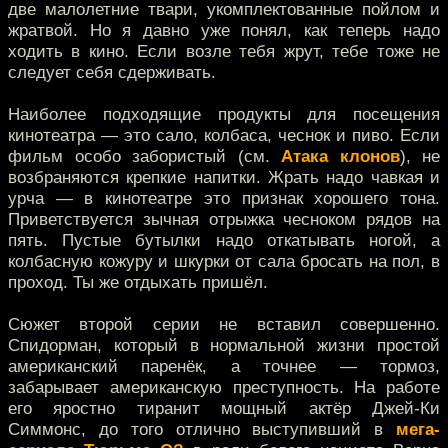
две малолетние твари, укомплектованные пойлом и
жратвой. Но я давно уже понял, как теперь надо
ходить в кино. Если возле тебя жрут, тебе тоже не
следует себя сдерживать.
Наиболее подходящие продукты для посещения
кинотеатра — это сало, колбаса, чеснок и пиво. Если
фильм особо забористый (см.
Атака клонов
), не
возбраняются крепкие напитки. Жрать надо чавкая и
урча — в кинотеатре это признак хорошего тона.
Приветствуется зычная отрыжка чесноком рядов на
пять. Пустые бутылки надо откатывать ногой, а
колбасную кожуру и шкурки от сала бросать на пол, в
проход. Ты же отдыхать пришёл.
Сюжет второй серии не вставил совершенно.
Спидорман, который в нормальной жизни простой
американский паренёк, а точнее — тормоз,
забарывает американскую преступность. На работе
его яростно тиранит мощный актёр Джей-Ки
Симмонс, до того отлично выступивший в
мега-