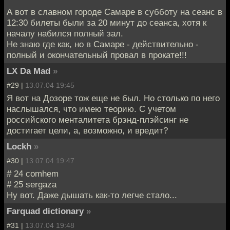
А вот в славном городе Самаре в субботу на сеанс в
12:30 билеты были за 20 минут до сеанса, хотя к
началу набился полный зал.
Не знаю где как, но в Самаре - действительно -
полный и окончательный провал в прокате!!!
LX Da Mad
»
#29 |
13.07.04 19:45
Я вот на Дозоре тож еще не был. Но столько по него
наслышался, что имею теорию. С учетом
российского менталитета брэнд-плэйсинг не
достигает цели, а, возможно, и вредит?
Lockh
»
#30 |
13.07.04 19:47
# 24 comhem
# 25 sergaza
Ну вот. Даже дышать как-то легче стало...
Farquad dictionary
»
#31 |
13.07.04 19:48