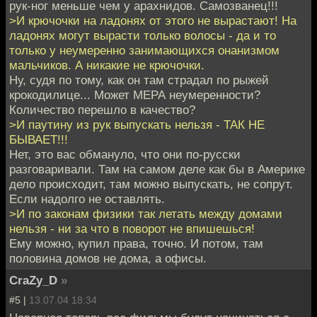
рук-ног меньше чем у арахнидов. Самозванец!!!
>И крючочки на ладонях от этого не вырастают! На
ладонях могут вырасти только волосы - да и то
только у неумеренно занимающихся онанизмом
мальчиков. А никакие не крючочки.
Ну, судя по тому, как он там страдал по рыжей
крокодилице... Может МЕРА неумеренности?
Количество перешло в качество?
>И паутину из рук выпускать нельзя - ТАК НЕ
БЫВАЕТ!!!
Нет, это вас обмануло, что они по-русски
разговаривали. Там на самом деле как бы в Америке
дело происходит, там можно выпускать, не сопрут.
Если надолго не оставлять.
>И по законам физики так летать между домами
нельзя - ни за что в поворот не впишешься!
Ему можно, купил права, точно. И потом, там
половина домов не дома, а офисы.
CraZy_D
»
#5 |
13.07.04 18:34