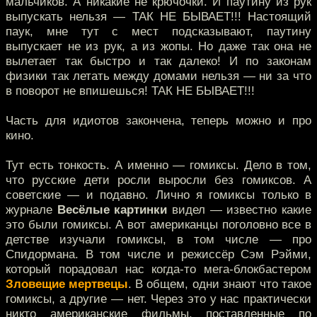
мальчиков. А никакие не крючочки. И паутину из рук
выпускать нельзя — ТАК НЕ БЫВАЕТ!!! Настоящий
паук, мне тут с мест подсказывают, паутину
выпускает не из рук, а из жопы. Но даже так она не
вылетает так быстро и так далеко! И по законам
физики так летать между домами нельзя — ни за что
в поворот не впишешься! ТАК НЕ БЫВАЕТ!!!
Часть для идиотов закончена, теперь можно и про
кино.
Тут есть тонкость. А именно — гомиксы. Дело в том,
что русские дети росли выросли без гомиксов. А
советские — и подавно. Лично я гомиксы только в
журнале
Весёлые картинки
видел — известно какие
это были гомиксы. А вот американцы поголовно все в
детстве изучали гомиксы, в том числе — про
Спидормана. В том числе и режиссёр Сэм Рэйми,
который порадовал нас когда-то мега-блокбастером
Зловещие мертвецы
. В общем, одни знают что такое
гомиксы, а другие — нет. Через это у нас практически
никто американские фильмы, поставленные по