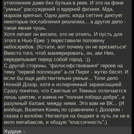
утопленное даже без булька в реке. И это на фоне
"умных" рассуждений о ядерной физике. Мда,
маразм крепчал. Одно дело, когда сеттинг диктует
некоторые послабления реализма... а другое дело -
такая явная чушь.
Хотя летает он весело, это не отнять. И пусть для
этого в Нью-Ёрке :) переставили половину
небоскребов. (Кстати, вот почему он не врезаеться!
Вместо того, чтоб маневрировать, он, аки Нео,
переделывает перед собой город. :)).
С другой стороны, "философствования" героев на
тему "первой поллюции" а-ля Пирог - жутко бесят. И
если бы еще действительно умные... Толи дело
Ночной Дозор, хотя и испорченный экранизацией.
Сразу понятно, что Светлые от Темных отличаются
лишь цветом, и важна не "полная победа добра", а
разумный баланс между ними. Это вам не ВК... (И
вообще, Вазелин Конец по сравнению с Дозором -
сказка о колобке. Несмотря на бюджет в чуть ли не в
кило мегабаксов, и общую "классичность".)
Худрук
»