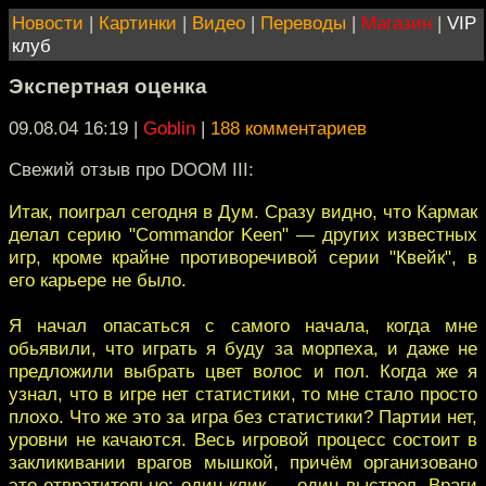
Новости
|
Картинки
|
Видео
|
Переводы
|
Магазин
|
VIP
клуб
Экспертная оценка
09.08.04 16:19
|
Goblin
|
188 комментариев
Свежий отзыв про DOOM III:
Итак, поиграл сегодня в Дум. Сразу видно, что Кармак
делал серию "Commandor Keen" — других известных
игр, кроме крайне противоречивой серии "Квейк", в
его карьере не было.
Я начал опасаться с самого начала, когда мне
обьявили, что играть я буду за морпеха, и даже не
предложили выбрать цвет волос и пол. Когда же я
узнал, что в игре нет статистики, то мне стало просто
плохо. Что же это за игра без статистики? Партии нет,
уровни не качаются. Весь игровой процесс состоит в
закликивании врагов мышкой, причём организовано
это отвратительно: один клик — один выстрел. Враги