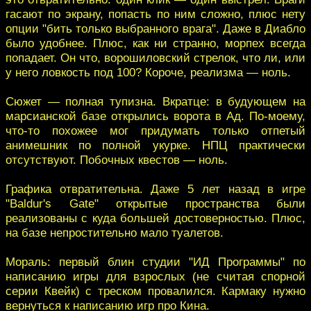
гасают по экрану, попасть по ним сложно, плюс нету
опции "бить только выбранного врага". Даже в Диабло
было удобнее. Плюс, как ни странно, морпех всегда
попадает. Он что, ворошиловский стрелок, что ли, или
у него ловкость под 100? Короче, реализма — ноль.
Сюжет — полная тупизна. Вкратце: в будующем на
марсианской базе открылись ворота в Ад. По-моему,
что-то похожее мог придумать только отпетый
анимешник по полной укурке. НПЦ практически
отсутствуют. Побочных квестов — ноль.
Графика отвратительна. Даже 5 лет назад в игре
"Baldur's Gate" открытые пространства были
реализованы с куда большей достоверностью. Плюс,
на базе непростительно мало туалетов.
Мораль: первый блин студии "ИД Программы" по
написанию игры для взрослых (не считая спорной
серии Квейк) с треском провалился. Кармаку нужно
вернуться к написанию игр про Кина.