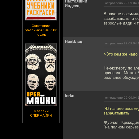
Настоящий
отправлено 22.09.04 
Индеец
В начале восьмид
зарабатывать, а е
взрослые дяди и т
Советские
учебники 1940-50х
годов
НикВлад
отправлено 22.09.04 
>Это кем же надо 
Не-эксперту по аг
приперло. Может б
реальное обсужден
lerko
отправлено 22.09.04 
>В начале восьми
Магазин
зарабатывать
ОПЕРМАЙКИ
Журнал "Крокодил"
"на полном серьез