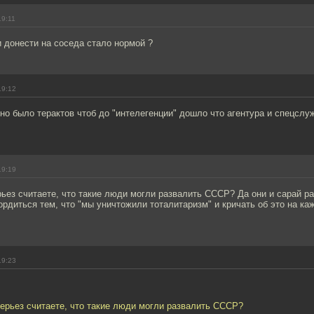
19:11
 донести на соседа стало нормой ?
19:12
но было терактов чтоб до "интелегенции" дошло что агентура и спецслу
19:19
рьез считаете, что такие люди могли развалить СССР? Да они и сарай р
гордиться тем, что "мы уничтожили тоталитаризм" и кричать об это на ка
19:23
серьез считаете, что такие люди могли развалить СССР?