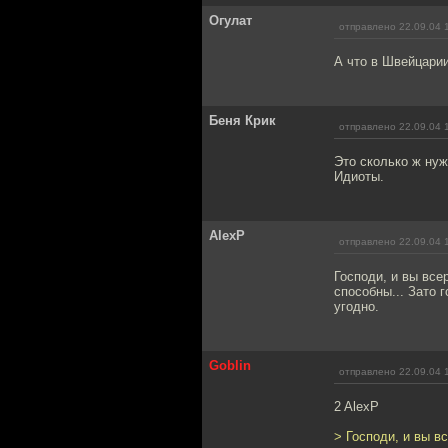
Огулат
отправлено 22.09.04 
А что в Швейцарии
Беня Крик
отправлено 22.09.04 
Это сколько ж нуж
Идиоты.
AlexP
отправлено 22.09.04 
Господи, и вы все
способны... Зато 
угодно.
Goblin
отправлено 22.09.04 
2 AlexP
> Господи, и вы в