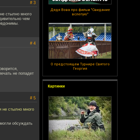
# 3
Дядя Вова про фильм "Свидание
не стылно много
вслепую"
удивительно чем
евдонимы.
# 4
О предстоящем Турнире Святого
оворится,
Георгия
печать не попадет
Картинки
# 5
и не стылно много
 могли обсуждать