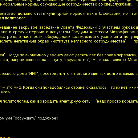
е моральные нормы, осуждающие сотрудничество со спецслужбами.
тельство должно стать культурной нормой, как в Швейцарии, но что-
ал политолог.
недавнее закрытое заседание Совета Федерации с участием руковод
овала в среду интервью с депутатом Госдумы Алексеем Митрофановы
встрече, в частности, обсуждалась возможность усиления и популя
долеть негативный образ института негласного сотрудничества", — 
й". Когда по анонимному звонку дают десять лет без права переписки, 
арата, направленного на защиту государства", — сказал спикер Мо
льского дома "НИГ", посетовал, что интеллигенция так долго клеймила
" — это миф. Когда они понадобились стране, оказалось, что их нет, их н
ьяков.
политологам, как возродить агентурную сеть — "надо просто кормить
вом уме "обсуждать" подобное?