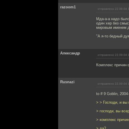
razoom1
отправлено 22.09.04 
Мда-а-а надо было
один хер без смыс
мировым именем д
"А я-то бедный дум
Александр
отправлено 22.09.04 
Комплекс причин-э
Rusnazi
отправлено 22.09.04 
to # 9 Goblin, 2004
> > Господи, и вы
> господи, вы вс
> комплекс причин
> да?