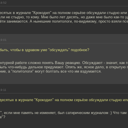
18:52
есятых в журнале "Крокодил" на полном серьёзе обсуждали стыдно или 
сли не стыдно, то кому. Мне было лет десять, но даже мне было как-то 
ёти занимаются. А нынешние политологи, по-видимому, просто взяли пс
19:01
быть, чтобы в здравом уме "обсуждать" подобное?
ентурной работе сложно понять Вашу реакцию. Обсуждают - значит, как г
ыть что-нибудь дельное придумают. Опять же, ясное дело, в открытую 
ие, а "политологи" могут болтать все что им вздумается.
19:11
десятых в журнале "Крокодил" на полном серьёзе обсуждали стыдно ил
, если мне память не изменяет, был сатирическим журналом :) Что там
е"?