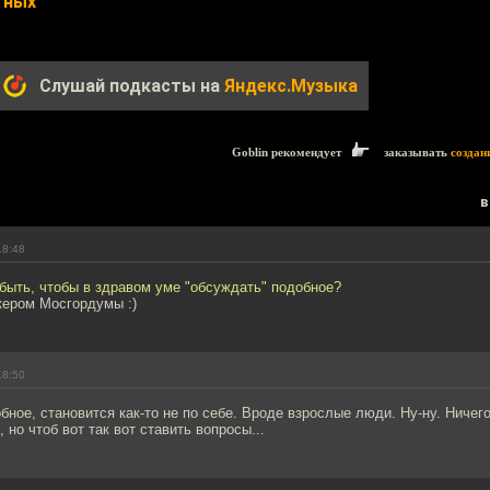
тных
Слушай подкасты на
Яндекс.Музыка
Goblin рекомендует
заказывать
создан
в
18:48
быть, чтобы в здравом уме "обсуждать" подобное?
кером Мосгордумы :)
18:50
обное, становится как-то не по себе. Вроде взрослые люди. Ну-ну. Ничег
 но чтоб вот так вот ставить вопросы...