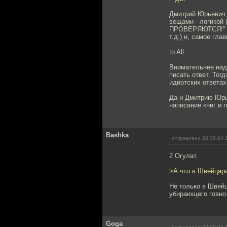
Дмитрий Юрьевич,
вещами - логико
ПРОВЕРЯЮТСЯ!" допо
т.д.) и, самое гл
to All
Внимательнее надо
писать ответ. Тог
идиотских ответах
Да и Дмитрию Юрь
написание книг и 
Bashka
отправлено 22.09.04 
2 Огулат.
>А что в Швейцари
Не только в Швейц
убирающего говно з
Goga
отправлено 22.09.04 