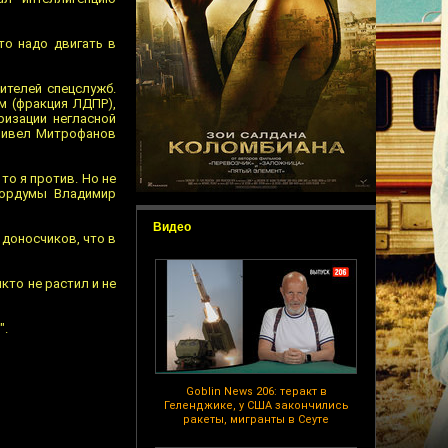
то надо двигать в
ителей спецслужб.
м (фракция ЛДПР),
ризации негласной
привел Митрофанов
то я против. Но не
сгордумы Владимир
Видео
 доносчиков, что в
икто не растил и не
".
Goblin News 206: теракт в
Геленджике, у США закончились
ракеты, мигранты в Сеуте