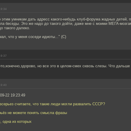
19:34
 этим умникам дать адресс какого-нибудь клуб-форума жадных детей, п
ла беседы. Это же надо до такого дойти, даже мне с моими МЕГА-мозга
о такого далеко.
ал, что у меня соседи идиоты..." (С)
19:37
то,конечно,здорово, но все это в целом-смех сквозь слезы. Что дальше
19:40
-09-22 19:23:49
 всерьез считаете, что такие люди могли развалить СССР?
ерьёз не можете понять смысла фразы
, одна из которых