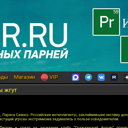
оды
Магазин
VIP
ы жгут
, Лариса Саенко. Российские интеллигенты, заклеймившие систему до
растущей угрозы экстремизма задумались о пользе осведомителей.
искин в среду на заседании клуба "Гражданский форум" призв