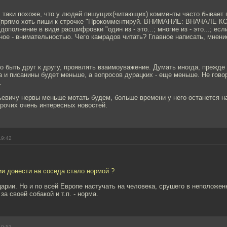
 таки похоже, что у людей пишущих(читающих) комменты часто бывает 
й (прямо хоть пиши к строчке "Прокомментируй. ВНИМАНИЕ: ВНАЧАЛЕ
лнение в виде расшифровки "один из - это...; многие из - это...; если ...,
авное - внимательностью. Чего камрадов читать? Главное написать, мнени
 быть друг к другу, проявлять взаимоуважение. Думать иногда, прежде
да и писанины будет меньше, а вопросов дурацких - еще меньше. Не гово
.
евичу нервы меньше мотать будем, больше времени у него останется н
прочих очень интересных новостей.
19:42
и донести на соседа стало нормой ?
арии. Но и по всей Европе настучать на человека, срушего в неположен
а своей собакой и т.п. - норма.
19:53