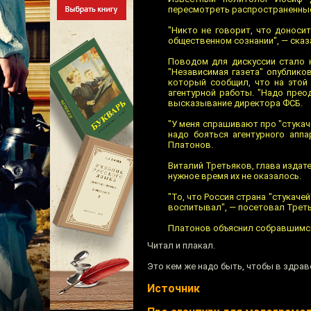
пересмотреть распространенны
"Никто не говорит, что доноси
общественном сознании", — сказ
Поводом для дискуссии стало 
"Независимая газета" опублик
который сообщил, что на этой 
агентурной работы. "Надо прео
высказывание директора ФСБ.
"У меня спрашивают про "стукаче
надо бояться агентурного апп
Платонов.
Виталий Третьяков, глава издате
нужное время их не оказалось.
"То, что Россия страна "стукачей
воспитывал", — посетовал Трет
Платонов объяснил собравшимся 
Читал и плакал.
Это кем же надо быть, чтобы в здра
Источник