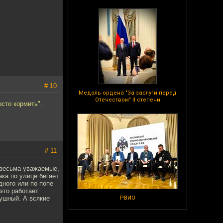
# 10
Медаль ордена "За заслуги перед
Отечеством" II степени
сто кормить".
# 11
 весьма уважаемые,
ака по улице бегает
дного или по попе
это работает
лушный. А всякие
РВИО