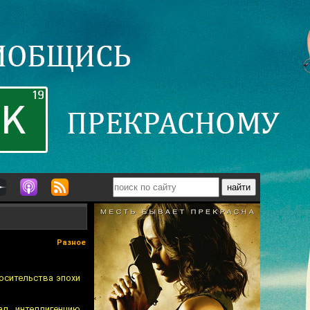
Разное
носительства эпохи
ал интеллигенцию