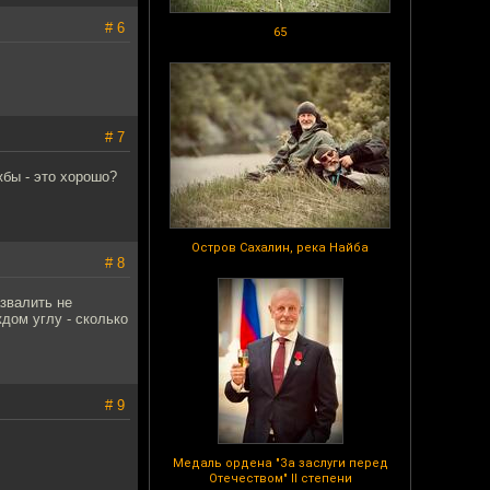
# 6
65
# 7
жбы - это хорошо?
Остров Сахалин, река Найба
# 8
азвалить не
ждом углу - сколько
# 9
Медаль ордена "За заслуги перед
Отечеством" II степени