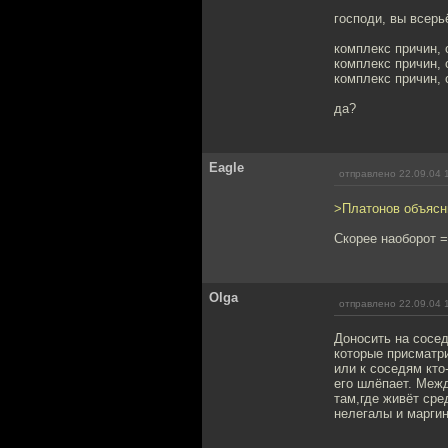
господи, вы всер
комплекс причин, 
комплекс причин, 
комплекс причин, 
да?
Eagle
отправлено 22.09.04 
>Платонов объясни
Скорее наоборот =
Olga
отправлено 22.09.04 
Доносить на сосед
которые присматри
или к соседям кто
его шлёпает. Межд
там,где живёт сре
нелегалы и маргин