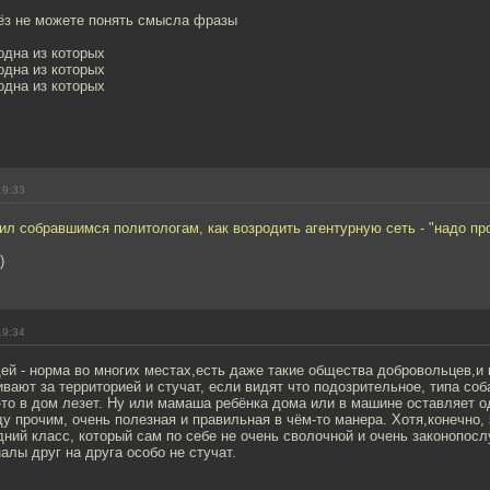
ьёз не можете понять смысла фразы
одна из которых
одна из которых
одна из которых
19:33
л собравшимся политологам, как возродить агентурную сеть - "надо про
)
19:34
ей - норма во многих местах,есть даже такие общества добровольцев,и
вают за территорией и стучат, если видят что подозрительное, типа соб
-то в дом лезет. Ну или мамаша ребёнка дома или в машине оставляет о
у прочим, очень полезная и правильная в чём-то манера. Хотя,конечно, 
дний класс, который сам по себе не очень сволочной и очень законопос
алы друг на друга особо не стучат.