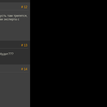
# 12
усть там трепятся,
ми эксперта с
# 13
 будет???
# 14