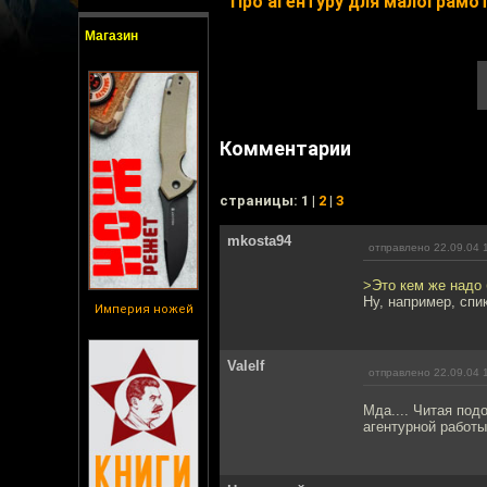
Про агентуру для малограмо
Магазин
Комментарии
cтраницы: 1 |
2
|
3
mkosta94
отправлено 22.09.04 
>Это кем же надо 
Ну, например, спи
Империя ножей
Valelf
отправлено 22.09.04 
Мда.... Читая под
агентурной работы,