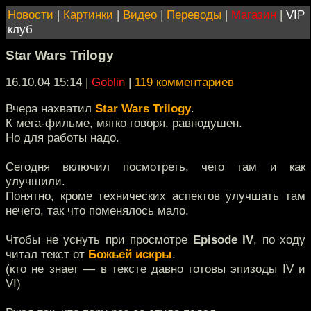
Новости
|
Картинки
|
Видео
|
Переводы
|
Магазин
|
VIP
клуб
Star Wars Trilogy
16.10.04 15:14
|
Goblin
|
119 комментариев
Вчера нахватил
Star Wars Trilogy
.
К мега-фильме, мягко говоря, равнодушен.
Но для работы надо.
Сегодня включил посмотреть, чего там и как
улучшили.
Понятно, кроме технических aспектов улучшать там
нечего, так что поменялось мало.
Чтобы не уснуть при просмотре
Episode IV
, по ходу
читал текст от
Божьей искры
.
(кто не знает — в тексте давно готовы эпизоды IV и
VI)