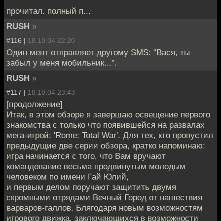
прочитал. полный п...
RUSH
»
#116 |
18.10.04 22:20
Один мент отправляет другому SMS: "Вася, ты
забыл у меня мобильник...".
RUSH
»
#117 |
18.10.04 23:43
[продолжение]
Итак, в этом обзоре я завершаю освещение первого
знакомства с только что появившейся на развалах
мега-игрой: 'Rome: Total War'. Для тех, кто пропустил
предыдущие две серии обзора, кратко напоминаю:
игра начинается с того, что Вам вручают
командование весьма продвинутым молодым
человеком по имени Гай Юлий,
и первым делом поручают защитить двумя
скромными отрядами Вечный Город от нашествия
варваров-галлов. Блягодаря новым возможностям
игрового движка, заключающихся в возможности