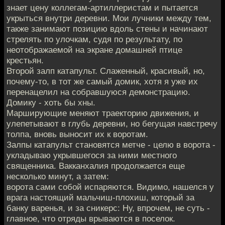
знает цену коллегам-артиллеристам и пытается
укрыться внутри деревни. Мои лучники между тем,
также занимают позицию вдоль стены и начинают
стрелять по улочкам, судя по результату, по
неотображаемой на экране домашней птице
крестьян.
Второй залп катапульт. Слаженный, красивый, но,
почему-то, в тот же самый домик, хотя я уже их
перенацелил на собравшуюся демонстрацию.
Домику - хоть бы хны.
Марширующие меняют траекторию движения, и
улепетывают в глубь деревни, но бегущая навстречу
толпа, вновь выносит их к воротам.
Залпы катапульт становятся метче - целю в ворота -
укладываю укрывшегося за ними местного
священника. Вакканхалия продолжается еще
несколько минут, а затем:
ворота сами собой испаряются. Видимо, нашелся у
врага настоящий мальчиш-плохиш, который за
банку варенья, и за сникерс: Ну, впрочем, не суть -
главное, что отряды врываются в поселок.