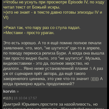
>Чтобы не уснуть при просмотре Episode IV, по ходу
читал текст от Божьей искры.
>(кто не знает - в тексте давно готовы эпизоды IV и
VI)
>Ржал так, что пару раз со стула падал.
>Местами - просто ураган.
Это есть хорошо. А то я ещё помню полное печали
заявление, что, мол, "не шутится" где-то в апреле,
по поводу переноса релиза Бури. А когда она вышла
там просто видно было, это "не шутится". Музыка,
видеовставики - это да, полное зверство, но
диалоги... Явно ниже установленной планки :\ А раз
уж от сценария прёт автора, да ещё такого
закоренелого цинника, это уже что-то значит :))))) А
когда примерно ждать продолжений?
korvin
»
#113 |
18.10.04 17:57
Дмитрий Юрьевич,простите за назойливость, но