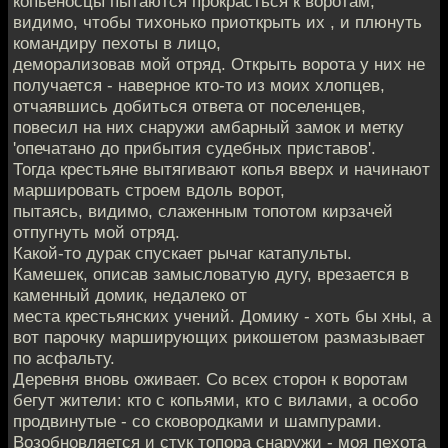
копьеносцы пытаются прокрасться к воротам,
видимо, чтобы тихонько приоткрыть их , и плюнуть
командиру пехоты в лицо,
деморализовав мой отряд. Открыть ворота у них не
получается - наверное кто-то из моих хлопцев,
отчаявшись добиться ответа от поселенцев,
повесил на них снаружи амбарный замок и метку
'опечатано до прибытия судебных приставов'.
Тогда крестьяне вытягивают копья вверх и начинают
маршировать строем вдоль ворот,
пытаясь, видимо, слаженным топотом кирзачей
отпугнуть мой отряд.
Какой-то дурак спускает рычаг катапульты.
Камешек, описав замысловатую дугу, врезается в
каменный домик, недалеко от
места крестьянских учений. Домику - хоть бы хны, а
вот парочку марширующих рикошетом размазывает
по асфальту.
Деревня вновь оживает. Со всех сторон к воротам
бегут жители: кто с копьями, кто с вилами, а особо
продвинутые - со сковородками и шампурами.
Возобновляется и стук топора снаружи - моя пехота