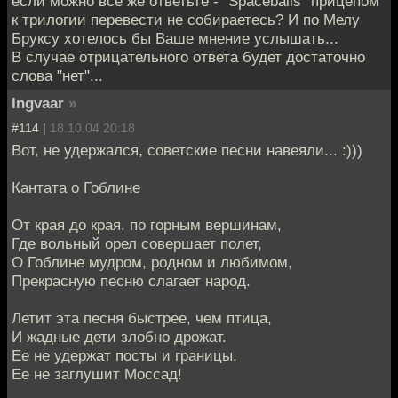
если можно все же ответьте - "Spaceballs" прицепом
к трилогии перевести не собираетесь? И по Мелу
Бруксу хотелось бы Ваше мнение услышать...
В случае отрицательного ответа будет достаточно
слова "нет"...
Ingvaar
»
#114 |
18.10.04 20:18
Вот, не удержался, советские песни навеяли... :)))
Кантата о Гоблине
От края до края, по горным вершинам,
Где вольный орел совершает полет,
О Гоблине мудром, родном и любимом,
Прекрасную песню слагает народ.
Летит эта песня быстрее, чем птица,
И жадные дети злобно дрожат.
Ее не удержат посты и границы,
Ее не заглушит Моссад!