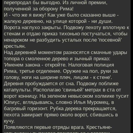
перепродал бы выгодно. Из личной премии,
полученной за оборону Рима!
И - что же я вижу! Как уже было сказанно выше -
жалкую деревню, на улице которой - ни души.
Ворота наглухо закрыты. Подвожу пехоту вплотную к
стенам и отдаю приказ тихонько постучаться, чтобы
ненароком не разбудить усталых после 'посевной'
крестьян.
Над деревней моментом разносятся смачные удары
топора о смоленное дерево и зычный приказ:
'Именем закона - откройте. Налоговая полиция
Рима, третье отделение. Оружие на пол, руки за
голову, ноги на ширине плеч, лицом - к стене'.
Деревня пробуждается от сна. Подвожу поближе
катапульты. Располагаю 'свиньей' метрах в ста от
ворот конницу. На зеленом невысоком холмике тусит
Юлиус, вглядываясь, словно Илья Муромец, в
багровый горизонт. Рубка дерева прекращается,
пехота замирает прямо около ворот, сбившись в
кучу.
Появляются первые отряды врага. Крестьяне-