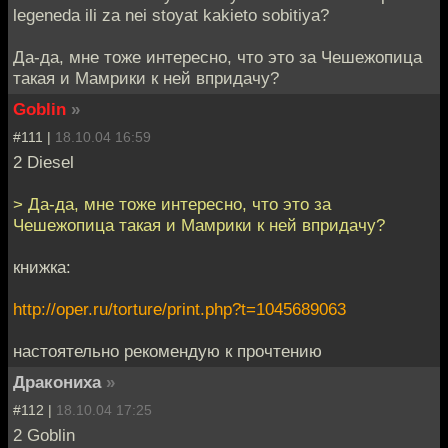
legeneda ili za nei stoyat kakieto sobitiya?
Да-да, мне тоже интересно, что это за Чешежопица
такая и Мамрики к ней впридачу?
Goblin
»
#111 |
18.10.04 16:59
2 Diesel
> Да-да, мне тоже интересно, что это за
Чешежопица такая и Мамрики к ней впридачу?
книжка:
http://oper.ru/torture/print.php?t=1045689063
настоятельно рекомендую к прочтению
Дракониха
»
#112 |
18.10.04 17:25
2 Goblin