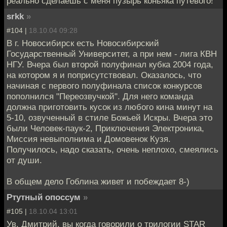
реально сделаешь с меня пузырь коньяка путевого!
srkk
»
#104 |
18.10.04 09:28
В г. Новосибирск есть Новосибирский
Государственный Университет, а при нем - лига КВН
НГУ. Вчера был второй полуфинал кубка 2004 года,
на котором я и поприсутствовал. Оказалось, что
начиная с первого полуфинала список конкурсов
пополнился "Переозвучкой". Для него команда
должна приготовить кусок из любого кина минут на
5-10, озвученный в стиле Божьей Искры. Вчера это
были Человек-паук-2, Приключения Электроника,
Миссия невыполнима и Домовенок Кузя.
Получилось, надо сказать, очень неплохо, смеялись
от души.
В общем дело Гоблина живет и побеждает 8-)
Ртутный опоссум
»
#105 |
18.10.04 13:01
Ув. Дмитрий, вы когда говорили о трилогии STAR