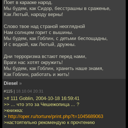
Поет в караоке народ.
Мы будем, как Сидор, бесстрашны в сраженье,
Как Лютый, народу верны!
Слово твое над страной неоглядной
Нам солнцем горит с вышины.
Мы будем, как Гоблин, с детьми беспощадны,
И с водкой, как Лютый, дружны.
Дни терроризма встают перед нами,
Враги нас хотят окружить!
Мы будем, как Гоблин, хранить наше знамя,
Как Гоблин, работать и жить!
Diesel
»
#115 |
18.10.04 20:31
># 111 Goblin, 2004-10-18 16:59:41
>> ... что это за Чешежопица ... ?
>книжка:
>
http://oper.ru/torture/print.php?t=1045689063
>настоятельно рекомендую к прочтению