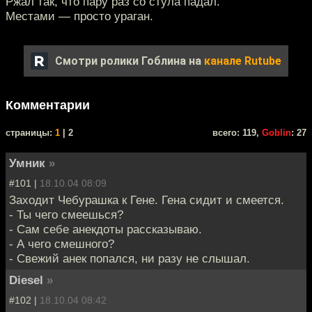
Ржал так, что пару раз со стула падал.
Местами — просто ураган.
Смотри ролики Гоблина на
канале Rutube
Комментарии
cтраницы:
1
| 2
всего: 119,
Goblin
: 27
Умник
»
#101 |
18.10.04 08:09
Заходит Чебурашка к Гене. Гена сидит и смеется.
- Ты чего смеешься?
- Сам себе анекдоты рассказываю.
- А чего смешного?
- Свежий анек попался, ни разу не слышал.
Diesel
»
#102 |
18.10.04 08:42