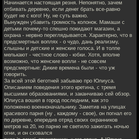
Начинается настоящая резня. Непонятно, зачем
отбивать деревню, если денег брать все-равно
будет не с кого! Ну, не суть важно.
Вынужден убавить громкость колонок. Мамаши с
детьми почему-то спешно покидают магазин, а
охрана - нервно переглядывается. Характерно, что в
предсмертных воплях - о чудо, дань реализму,
слышны и детские и женские голоса. И в толпе
мелькают - честное слово - юбки. Хотя, вполне
возможно, что женские вопли - не совсем
предсмертные: Дикие времена были - что уж
говорить.
За всей этой беготней забываю про Юлиуса.
Описанием поведения этого кретина, с тремя
высшими образованиями, и заканчиваю сей обзор.
Юлиуса вошел в город последним, как это
положенно военноначальнику. Заметив на улицах
красивого парня (ну , каждому - свое), он погнал его
по деревне, опередив отряд своих охранников
метров на 20, но парню не светило зажигать ночью
огни, и он сховался