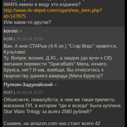
WARS имели в виду это издание?
http://www.dv-depot.com/xiga/show_item.php?
id=147875
Или какое-то другое?
korvin
»
#106 |
18.10.04 13:56
Ван. А мне СТАРые (4-6 эп.) "Стар Ворс" нравятся.
Культово!
Ту. Вопрос возник. Д.Ю., а заодно (до кучи к СВ)
желания перевести "SpaceBalls" Мела, ихнего,
Брукса, нет? И как, вообще, Вы относитесь к
творчеству данного камрада (Мела Брукса)?
Пупкин-Задунайский
»
#107 |
18.10.04 15:07
Объясните, пожалуйста, в чем же такая прелесть
магазина ПЛ, в котором "где и всегда" была куплена
Star Wars Trilogy за всего 2580 рублей?
Скажем, на amazon.com оно стоит всего 42