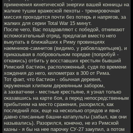
применения кинетической энергии вашей конницы на
жалкие тушки вражеской пехоты - тренировочная
миссия проходится почти без потерь и напрягов, за
жалких для серии Total War 15 минут.
После чего, Вас поздравляют с победой, отнимают
вспомогательный отряд, предлагая вместо него
выкупать в ближайших к Риму провинциях
наемников-самнитов (видимо, у рабовладельцев), и
приказывая в лобровольном порядке (попробуй -
откажись) отбить у восставших крестьян бывший
Римский бастион, расположенный, судя по времени
хождения до него, километрах в 300 от Рима.
Тот факт, что бастион - обычная деревня,
окруженная хлипким деревянным забором,
а захватчики - местные крестьяне, я узнал только
оказавшись на карте боя, а перед непосредственным
прибытием на место сражения, разорился, как
последний лох, еще на несколько отрядов и явно
давно списанные башни-катапульты (забыл, как они
назывались). Разорился, конечно, не из Римской
казны - я бы на нее парочку СУ-27 закупил, а потом