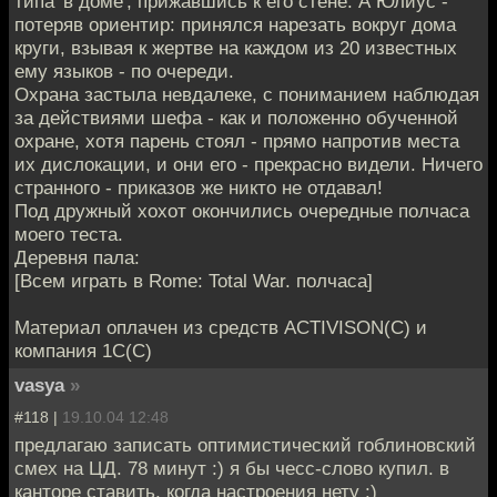
типа 'в доме', прижавшись к его стене. А Юлиус -
потеряв ориентир: принялся нарезать вокруг дома
круги, взывая к жертве на каждом из 20 известных
ему языков - по очереди.
Охрана застыла невдалеке, с пониманием наблюдая
за действиями шефа - как и положенно обученной
охране, хотя парень стоял - прямо напротив места
их дислокации, и они его - прекрасно видели. Ничего
странного - приказов же никто не отдавал!
Под дружный хохот окончились очередные полчаса
моего теста.
Деревня пала:
[Всем играть в Rome: Total War. полчаса]
Материал оплачен из средств ACTIVISON(C) и
компания 1C(C)
vasya
»
#118 |
19.10.04 12:48
предлагаю записать оптимистический гоблиновский
смех на ЦД. 78 минут :) я бы чесс-слово купил. в
канторе ставить, когда настроения нету :)