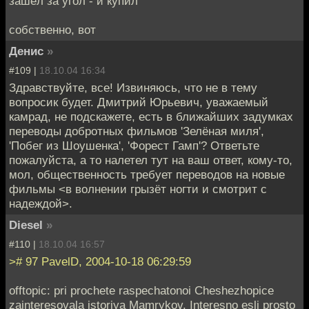
зашёл за угол - и купил
собственно, вот
Денис
»
#109 |
18.10.04 16:34
Здравствуйте, все! Извиняюсь, что не в тему
вопросик будет. Дмитрий Юрьевич, уважаемый
камрад, не подскажете, есть в ближайших задумках
переводы добротных фильмов 'Зелёная миля',
'Побег из Шоушенка', 'Форест Гамп'? Ответьте
пожалуйста, а то налетел тут на ваш ответ, кому-то,
мол, общественность требует переводов на новые
фильмы <в волнении грызёт ногти и смотрит с
надеждой>.
Diesel
»
#110 |
18.10.04 16:57
># 97 PavelD, 2004-10-18 06:29:59
offtopic: pri prochete raspechatonoi Cheshezhopice
zainteresovala istoriya Mamrykov. Interesno esli prosto