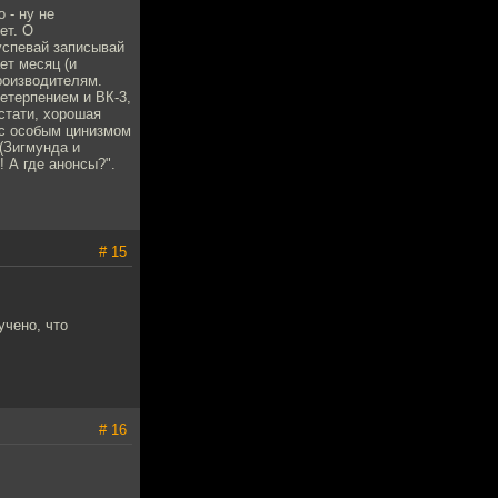
 - ну не
ет. О
 успевай записывай
ает месяц (и
производителям.
нетерпением и ВК-3,
Кстати, хорошая
" с особым цинизмом
 (Зигмунда и
! А где анонсы?".
# 15
учено, что
# 16