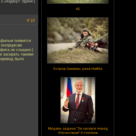
.14здец!!! Удачи:)
65
# 10
т фильм появится
 экзорцисам
ифига не слышно:(
е засирать такими
перевод было
Остров Сахалин, река Найба
Медаль ордена "За заслуги перед
Отечеством" II степени