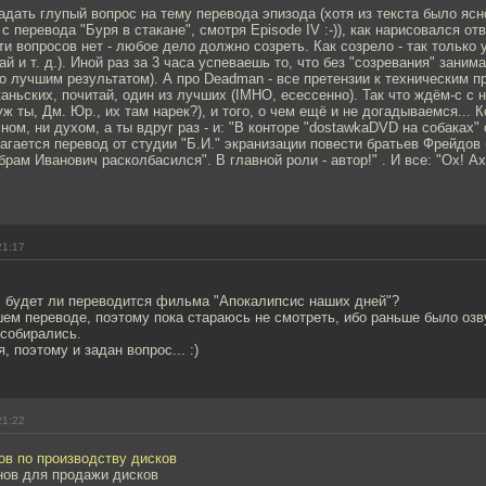
дать глупый вопрос на тему перевода эпизода (хотя из текста было ясно
 перевода "Буря в стакане", смотря Episode IV :-)), как нарисовался отв
и вопросов нет - любое дело должно созреть. Как созрело - так только
й и т. д.). Иной раз за 3 часа успеваешь то, что без "созревания" заним
до лучшим результатом). А про Deadman - все претензии к техническим 
аньских, почитай, один из лучших (IMHO, есессенно). Так что ждём-с с 
уж ты, Дм. Юр., их там нарек?), и того, о чем ещё и не догадываемся... 
сном, ни духом, а ты вдруг раз - и: "В конторе "dostawkaDVD на собаках
агается перевод от студии "Б.И." экранизации повести братьев Фрейдов
рам Иванович расколбасился". В главной роли - автор!" . И все: "Ох! Ах
21:17
 будет ли переводится фильма "Апокалипсис наших дней"?
ем переводе, поэтому пока стараюсь не смотреть, ибо раньше было озв
 собирались.
 поэтому и задан вопрос... :)
21:22
ов по производству дисков
нов для продажи дисков