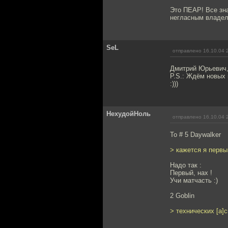
Это ПЕАР! Все зна
негласным владель
SeL
отправлено 16.10.04 
Дмитрий Юрьевич, 
P.S.: Ждём новых 
:)))
НехудойНоль
отправлено 16.10.04 
To # 5 Daywalker
> кажется я первы
Надо так :
Первый, нах !
Учи матчасть :)
2 Goblin
> технических [а]