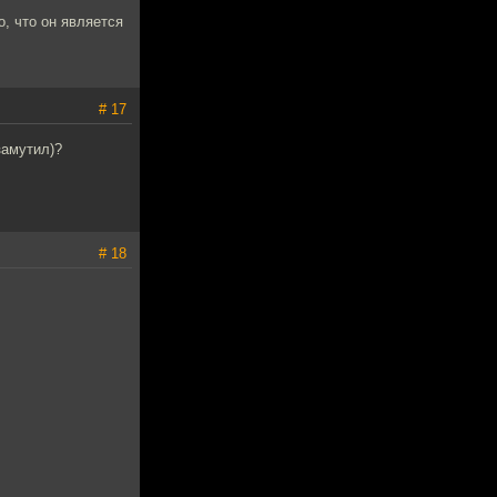
, что он является
# 17
замутил)?
# 18