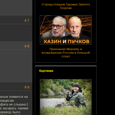
О предстоящем Турнире Святого
Георгия
# 7
# 8
Признание Меркель и
возвращение России в большой
спорт
Картинки
# 9
фильм появится на
кзорцисам
ифига не слышно:(
е засирать такими
перевод было