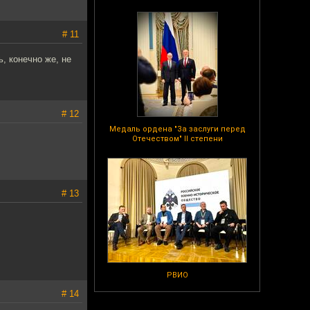
# 11
, конечно же, не
# 12
Медаль ордена "За заслуги перед
Отечеством" II степени
# 13
РВИО
# 14