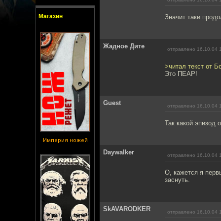
Магазин
Значит таки продо
Жадное Дите
отправлено 16.10.04 
>читал текст от Б
Это ПЕАР!
Guest
отправлено 16.10.04 
Так какой эпизод 
Империя ножей
Daywalker
отправлено 16.10.04 
О, кажется я пер
заснуть.
SkAVARODKER
отправлено 16.10.04 