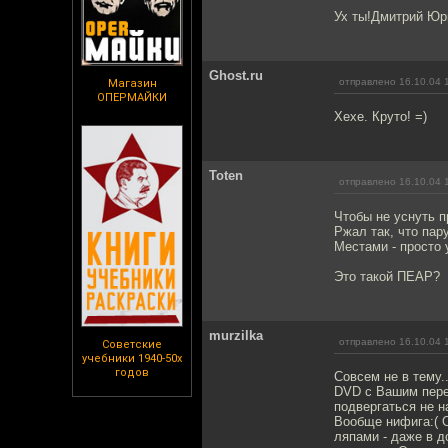
Ух ты!Дмитрий Юрь
Ghost.ru
отправлено 16.10.04 
Магазин
ОПЕРМАЙКИ
Хехе. Круто! =)
Toten
отправлено 16.10.04 
Чтобы не уснуть п
Ржал так, что пар
Местами - просто 
Это такой ПЕАР?
murzilka
отправлено 16.10.04 
Советские
учебники 1940-50х
годов
Совсем не в тему.
DVD с Вашим перев
подвергаться не н
Вообще нифига:( О
ляпами - даже в д