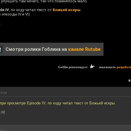
 улучшать там нечего, так что поменялось мало.
de IV
, по ходу читал текст от
Божьей искры
.
 эпизоды IV и VI)
.
Смотри ролики Гоблина на
канале Rutube
Goblin рекомендует
заказывать
разработ
в
15:59
при просмотре Episode IV, по ходу читал текст от Божьей искры.
;о)
16:01