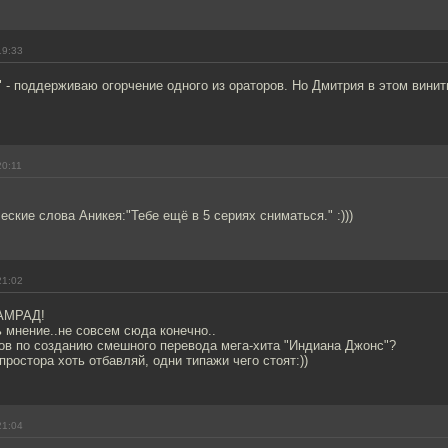
19:33
 - поддерживаю огорчение одного из ораторов. Но Дмитрия в этом винить
20:11
ские слова Аникея:"Тебе ещё в 5 сериях сниматься." :)))
21:02
АМРАД!
ь мнение..не совсем сюда конечно..
нов по созданию смешного перевода мега-хита "Индиана Джонс"?
ростора хоть отбавляй, одни типажи чего стоят:))
21:04