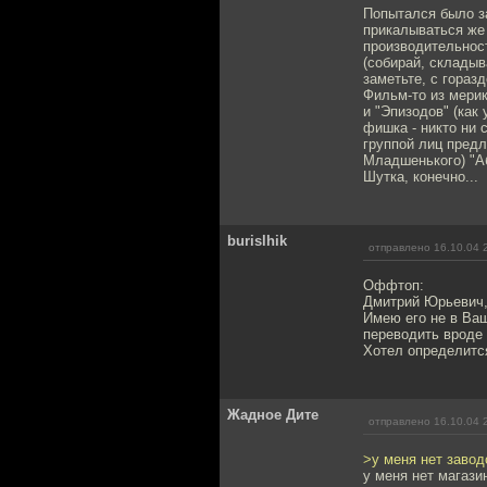
Попытался было за
прикалываться же с
производительност
(собирай, складыва
заметьте, с гораз
Фильм-то из мерик
и "Эпизодов" (как 
фишка - никто ни 
группой лиц предл
Младшенького) "Аб
Шутка, конечно...
burislhik
отправлено 16.10.04 
Оффтоп:
Дмитрий Юрьевич,
Имею его не в Ваш
переводить вроде
Хотел определится,
Жадное Дите
отправлено 16.10.04 
>у меня нет завод
у меня нет магази