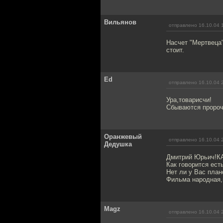
Вильянов
отправлено 16.10.04 
Насчет "Мертвеца"
стоит.
Ed
отправлено 16.10.04 
Ура,товарисчи!
Сбываются пророче
Оранжевый
отправлено 16.10.04 
Дедушка
Дмитрий Юрьич!К
Как говорится ест
Нет ли у Вас пла
Фильма народная,п
Magz
отправлено 16.10.04 