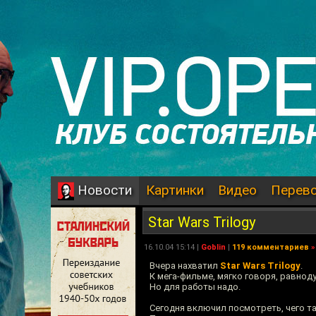
Картинки
Видео
Перев
Новости
Star Wars Trilogy
16.10.04 15:14 |
Goblin
|
119 комментариев
»
Вчера нахватил
Star Wars Trilogy
.
К мега-фильме, мягко говоря, равнод
Но для работы надо.
Сегодня включил посмотреть, чего та