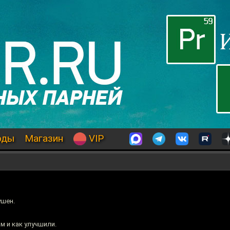
оды
Магазин
VIP
ушен.
м и как улучшили.