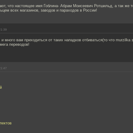
ют, что настоящее имя Гоблина- Абрам Моисеевич Ротшильд, а так же то
цем всех магазинов, заводов и параходов в России!
21:39
и много вам приходиться от таких нападков отбиваться(то что murzilka 
мега переводов!
21:47
й
спектов