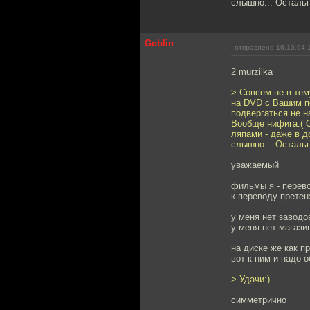
слышно... Остальн
Goblin
отправлено 16.10.04 
2 murzilka
> Совсем не в тем
на DVD с Вашим пе
подвергаться не н
Вообще нифига:( О
ляпами - даже в д
слышно... Осталь
уважаемый
фильмы я - перев
к переводу претен
у меня нет заводо
у меня нет магази
на диске же как п
вот к ним и надо 
> Удачи:)
симметрично