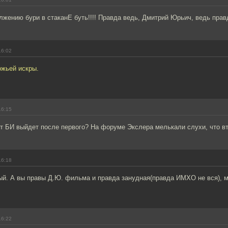
лжению бури в стаканЕ буть!!!! Правда ведь, Дмитрий Юрьич, ведь правд
16:02
ожьей искры.
16:15
от БИ выйдет после первого? На форуме Экслера мелькали слухи, что вт
16:18
вый. А вы правы Д.Ю. фильма и правда занудная(правда ИМХО не вся), 
16:22