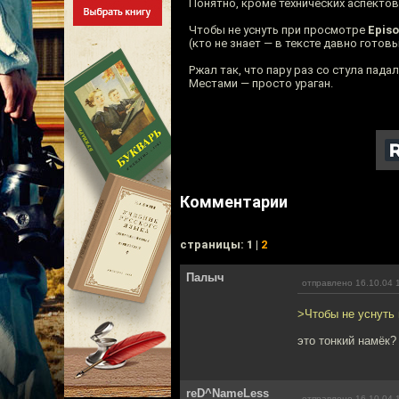
Понятно, кроме технических aспектов
Чтобы не уснуть при просмотре
Episo
(кто не знает — в тексте давно готовы
Ржал так, что пару раз со стула падал
Местами — просто ураган.
Комментарии
cтраницы: 1 |
2
Палыч
отправлено 16.10.04 
>Чтобы не уснуть 
это тонкий намёк? 
reD^NameLess
отправлено 16.10.04 