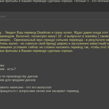
ые фильмы в Вашем переводе сделаны хорошо. Полный П - это полный 3
18:46
у... Увидел Ваш перевод Deadman и сразу купил. Ждал давно когда это
реводом. Включил, посмотрел минут 10 - и выбросил в помойку:( таким
амерен... Оригинальный звук гораздо сильнее перевода - в результате н
чень жалко - но советую свой бренд( широко и заслуженно известный) н
омашних условиях сейчас не сложно наложить перевод так, чтобы этот 
ные фильмы в Вашем переводе сделаны хорошо.
ожу
зии - есть?
в по производству дисков
нов для продажи дисков
равило написано - кто его выпускал
обращаться с вопросами зачем они засирают перевод