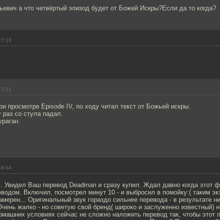
евич а что четвёртый эпизод будет от Божей Искры?Если да то когда?
17:13
17:21
ри просмотре Episode IV, по ходу читал текст от Божьей искры.
у раз со стула падал.
ураган.
18:44
.. Увидел Ваш перевод Deadman и сразу купил. Ждал давно когда этот 
одом. Включил, посмотрел минут 10 - и выбросил в помойку:( таким э
амерен... Оригинальный звук гораздо сильнее перевода - в результате н
чень жалко - но советую свой бренд( широко и заслуженно известный) н
омашних условиях сейчас не сложно наложить перевод так, чтобы этот 