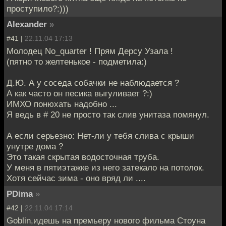
проступило?:)))
Alexander
»
#41 |
22.11.04 17:13
Молодец No_quarter ! Прям Дерсу Узала !
(пятно то желтенькое - подметила:)
Д.Ю. А у соседа собачки не наблюдается ?
А как часто он песика выгуливает ?:)
ИМХО понюхать надобно ...
Я ведь в # 20 не просто так слив унитаза помянул.
А если серьезно: Нет-ли у тебя слива с крыши
унутре дома ?
Это такая скрытая водосточная труба.
У меня в пятиэтажке из него затекало на потолок.
Хотя сейчас зима - оно вряд ли ....
PDima
»
#42 |
22.11.04 17:14
Goblin,идешь на премьеру нового фильма Стоуна