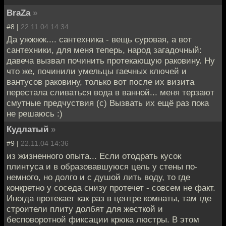
BraZa
»
#8 |
22.11.04 14:34
Да ужжжж.... сантехника - вещь суровая, а вот
сантехники, для меня теперь, народ загадочный:
давеча вызвал починить протекающую раковину. Ну
что же, починили умельцы гаечных ключей и
вантусов раковину, только вот после их визита
перестала сливаться вода в ванной... меня терзают
смутные предчуствия (с) Вызвать их ещё раз пока
не решаюсь :)
Кудлатый
»
#9 |
22.11.04 14:36
из жизненного опыта... Если отодрать кусок
плинтуса и в образовавшуюся цель у стены по-
немного, но долго и с душой лить воду, то где
конкретно у соседа снизу протечет - совсем не факт.
Иногда протекает как раз в центре комнаты, там где
строители плиту долбят для жесткой и
бесповоротной фиксации крюка люстры. В этом