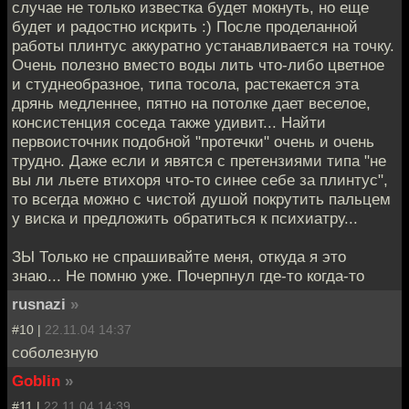
случае не только известка будет мокнуть, но еще
будет и радостно искрить :) После проделанной
работы плинтус аккуратно устанавливается на точку.
Очень полезно вместо воды лить что-либо цветное
и студнеобразное, типа тосола, растекается эта
дрянь медленнее, пятно на потолке дает веселое,
консистенция соседа также удивит... Найти
первоисточник подобной "протечки" очень и очень
трудно. Даже если и явятся с претензиями типа "не
вы ли льете втихоря что-то синее себе за плинтус",
то всегда можно с чистой душой покрутить пальцем
у виска и предложить обратиться к психиатру...
ЗЫ Только не спрашивайте меня, откуда я это
знаю... Не помню уже. Почерпнул где-то когда-то
rusnazi
»
#10 |
22.11.04 14:37
соболезную
Goblin
»
#11 |
22.11.04 14:39