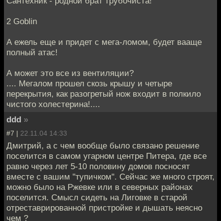
Сантехник - родной брат трубочиста!
2 Goblin
А ежель еще и придет с мега-ломом, будет вааще
полный атас!
А может это все из вентиляции?
.... Мегалом прошел скозь крышу и четыре
перекрытия, как разогретый нож входит в полкило
чистого холестерина!....
ddd
»
#7 |
22.11.04 14:33
Дмитрий, а с чем вообще было связано решение
поселится в самом угарном центре Питера, где все
равно через лет 5-10 половину домов посносят
вместе с вашим "тупичком". Сейчас же много строят,
можно было на Ржевке или в северных районах
поселится. Смысл сидеть на Лиговке в старой
отреставрированной пристройке и дышать неясно
чем ?