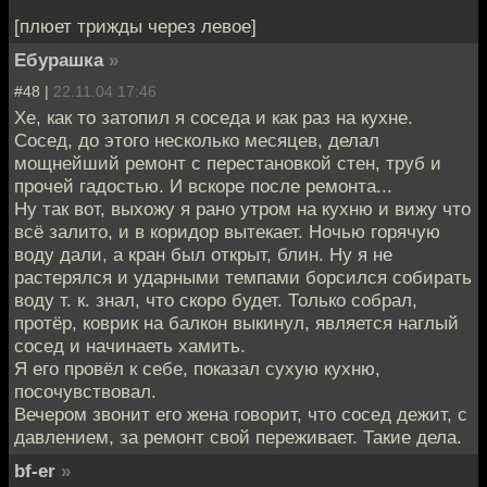
[плюет трижды через левое]
Ебурашка
»
#48 |
22.11.04 17:46
Хе, как то затопил я соседа и как раз на кухне.
Сосед, до этого несколько месяцев, делал
мощнейший ремонт с перестановкой стен, труб и
прочей гадостью. И вскоре после ремонта...
Ну так вот, выхожу я рано утром на кухню и вижу что
всё залито, и в коридор вытекает. Ночью горячую
воду дали, а кран был открыт, блин. Ну я не
растерялся и ударными темпами борсился собирать
воду т. к. знал, что скоро будет. Только собрал,
протёр, коврик на балкон выкинул, является наглый
сосед и начинаеть хамить.
Я его провёл к себе, показал сухую кухню,
посочувствовал.
Вечером звонит его жена говорит, что сосед дежит, с
давлением, за ремонт свой переживает. Такие дела.
bf-er
»