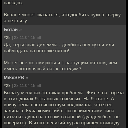
наездов.
Вполне может оказаться, что долбить нужно сверху,
а не снизу.
Ботан
»
#28 |
22.11.04 15:58
Да, серьезная дилемма - долбить пол кухни или
наблюдать на потолке пятно!
Может все же смириться с растущим пятном, чем
иметь потолочный лаз к соседям?
MikeSPB
»
#29 |
22.11.04 15:58
Была у меня как-то такая проблема. Жил я на Тореза
в этих домах 9-этажных точечных. На 9 этаже. А
внизу тетка постоянно шум поднимала, что я ее
заливаю. Куча комиссий с экспериментами типа
литья из душа на стенки в ванной (дурдом был, не
поверите). В итоге великий хурал пришел к выводу,