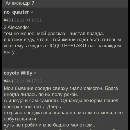
"Александр"?
no_quarter
»
#43 |
22.11.04 17:21
2 Alexander
тем не менее, мой рассказ - чистая правда.
я к тому веду, что в этой жизни надо быть готовым
ко всему. а чудеса ПОДСТЕРЕГАЮТ нас на каждом
шагу...
coyote Willy
»
#44 |
22.11.04 17:23
Мои бывшие соседи сверху гнали самогон. Брага
иногда лилась по их полу рекой.
А иногда и сам самогон. Однажды вечером пошел
наверх прояснять. Дверь
открыла соседка вся пьяная и с матом на меня,а ее
собутыльники
чуть не пробили мне башню молотком...