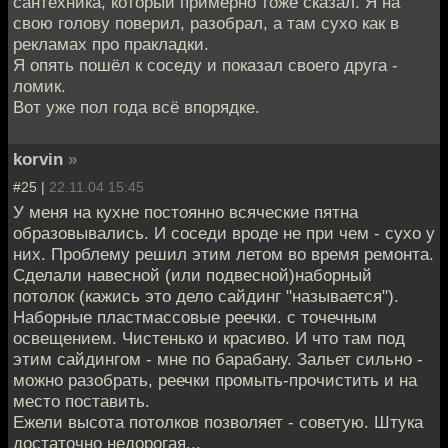
сантехника, который примерно тоже сказал. Я на
свою голову поверил, разобрал, а там сухо как в
рекламах про пракладки.
Я опять пошёл к соседу и показал своего друга -
ломик.
Вот уже пол года всё впорядке.
korvin
»
#25 |
22.11.04 15:45
У меня на кухне постоянно всяческие пятна
образовывались. И соседи вроде не при чем - сухо у
них. Проблему решил этим летом во время ремонта.
Сделали навесной (или подвесной)наборный
потолок (кажись это дело сайдинг "называется").
Наборные пластмассовые реечки. с точечным
освещением. Чистенько и красиво. И что там под
этим сайдингом - мне по барабану. Зальет сильно -
можно разобрать, реечки промыть-прочистить и на
место поставить.
Ежели высота потолков позволяет - советую. Штука
достаточно недорогая...