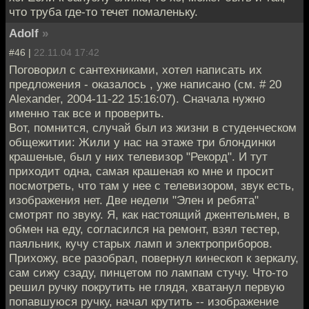
что труба где-то течет помаленьку.
Adolf
»
#46 |
22.11.04 17:42
Поговорил с сантехниками, хотел написать их
предложения - оказалось , уже написано (см. # 20
Alexander, 2004-11-22 15:16:07). Сначала нужно
именно так все и проверить.
Вот, помнится, случай был из жизни в студенческом
общежитии: Жили у нас на этаже три блондинки
крашеные, был у них телевизор "Рекорд". И тут
приходит одна, самая крашеная ко мне и просит
посмотреть, что там у нее с телевизором, звук есть,
изображения нет. Две недели "Элен и ребята"
смотрят по звуку. Я, как настоящий джентельмен, в
обмен на еду, согласился на ремонт, взял тестер,
паяльник, кучу старых ламп и электроприборов.
Прихожу, все разобрал, повернул кинескоп к зеркалу,
сам сижу сзаду, пинцетом по лампам стучу. Что-то
решил ручку покрутить не глядя, хватанул первую
попавшуюся ручку, начал крутить -- изображение