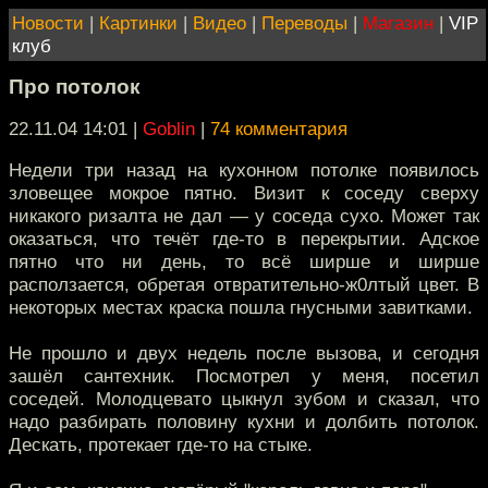
Новости
|
Картинки
|
Видео
|
Переводы
|
Магазин
|
VIP
клуб
Про потолок
22.11.04 14:01
|
Goblin
|
74 комментария
Недели три назад на кухонном потолке появилось
зловещее мокрое пятно. Визит к соседу сверху
никакого ризалта не дал — у соседа сухо. Может так
оказаться, что течёт где-то в перекрытии. Адское
пятно что ни день, то всё ширше и ширше
расползается, обретая отвратительно-ж0лтый цвет. В
некоторых местах краска пошла гнусными завитками.
Не прошло и двух недель после вызова, и сегодня
зашёл сантехник. Посмотрел у меня, посетил
соседей. Молодцевато цыкнул зубом и сказал, что
надо разбирать половину кухни и долбить потолок.
Дескать, протекает где-то на стыке.