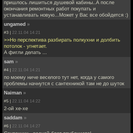
пришлось лишиться душевой кабины..А после
окончания ремонтных работ покупать и
устанавливать новую...Может у Вас все обойдется :)
ungamed
»
#3 |
22.11.04 14:21
>>Но перспектива разбирать полкухни и долбить
потолок - угнетает.
А фигли делать ...
sam
»
#4 |
22.11.04 14:21
по моему ниче веселого тут нет, когда у самого
проблемы начнутся с сантехникой там не до шуток
Naiman
»
#5 |
22.11.04 14:22
2-ой хе-хе
saddam
»
#6 |
22.11.04 14:27