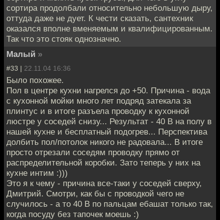
сортира продолбали относительно небольшую дыру,
оттуда даже не дует. К чести сказать, сантехник
оказался вполне вменяемым и квалифицированным.
Так что это стояк однозначно.
Малый
»
#33 |
22.11.04 16:36
Было похожее.
Пол в центре кухни нагрелся до +50. Причина - вода
с кухонной мойки много лет подряд затекала за
плинтус и в итоге разъела проводку к кухонной
люстре у соседей снизу... Результат - 40 В на полу в
нашей кухне и бесплатный подогрев... Перспектива
долбить пол/потолок никого не радовала... В итоге
просто отрезали соседям проводку прямо от
распределительной коробки. Зато теперь у них на
кухне интим :)))
Это я к чему - причина все-таки у соседей сверху,
Дмитрий. Смотри, как бы с проводкой чего не
случилось - а то 40 В по пальцам ебашат только так,
когда посуду без тапочек моешь :)