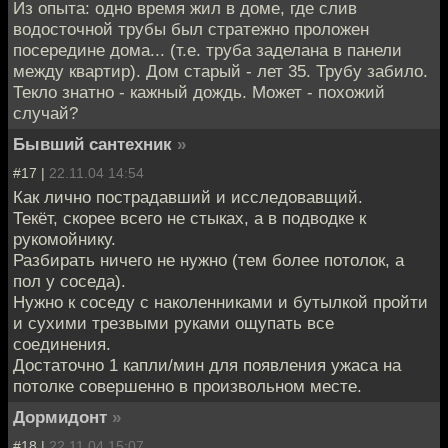
Из опыта: одно время жил в доме, где слив
водосточной трубы был стратежно проложен
посередине дома... (т.е. труба заделана в панели
между квартир). Дом старый - лет 35. Трубу забило.
Текло знатно - кажный дождь. Может - похожий
случай?
Бывший сантехник
»
#17 |
22.11.04 14:54
Как лично пострадавший и исследовавщий.
Текёт, скорее всего не стыках, а в подводке к
рукомойнику.
Разбирать ничего не нужно (тем более потолок, а
пол у соседа).
Нужно к соседу с наколенниками и бутылкой пройти
и сухими трезвыми руками ощупать все
соединения.
Достаточно 1 капли/мин для появления ужаса на
потолке совершенно в произвольном месте.
Дормидонт
»
#18 |
22.11.04 15:07