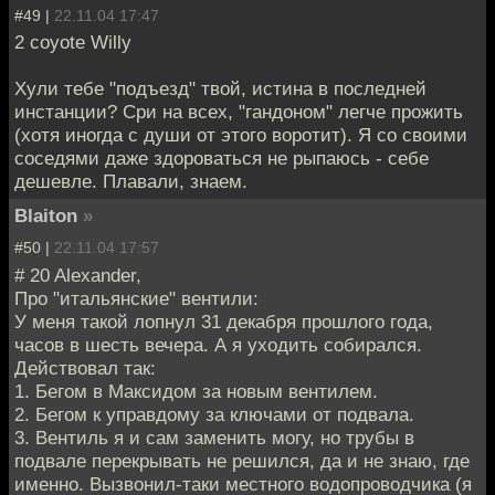
#49 |
22.11.04 17:47
2 coyote Willy
Хули тебе "подъезд" твой, истина в последней
инстанции? Сри на всех, "гандоном" легче прожить
(хотя иногда с души от этого воротит). Я со своими
соседями даже здороваться не рыпаюсь - себе
дешевле. Плавали, знаем.
Blaiton
»
#50 |
22.11.04 17:57
# 20 Alexander,
Про "итальянские" вентили:
У меня такой лопнул 31 декабря прошлого года,
часов в шесть вечера. А я уходить собирался.
Действовал так:
1. Бегом в Максидом за новым вентилем.
2. Бегом к управдому за ключами от подвала.
3. Вентиль я и сам заменить могу, но трубы в
подвале перекрывать не решился, да и не знаю, где
именно. Вызвонил-таки местного водопроводчика (я