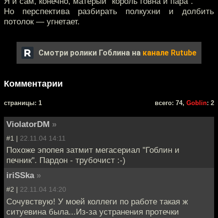
Я и сам, конечно, матёрый "король говна и пара".
Но перспектива разбирать полкухни и долбить
потолок — угнетает.
Смотри ролики Гоблина на
канале Rutube
Комментарии
cтраницы: 1
всего: 74,
Goblin
: 2
ViolatorDM
»
#1 |
22.11.04 14:11
Похоже эпопея затмит мегасериал "Гоблин и
печник". Пардон - трубочист :-)
iriSSka
»
#2 |
22.11.04 14:20
Сочувствую! У моей коллеги по работе такая ж
ситуевина была...Из-за устранения протечки