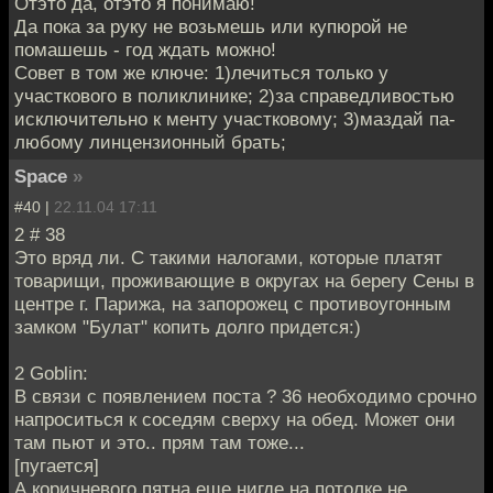
Отэто да, отэто я понимаю!
Да пока за руку не возьмешь или купюрой не
помашешь - год ждать можно!
Совет в том же ключе: 1)лечиться только у
участкового в поликлинике; 2)за справедливостью
исключительно к менту участковому; 3)маздай па-
любому линцензионный брать;
Space
»
#40 |
22.11.04 17:11
2 # 38
Это вряд ли. С такими налогами, которые платят
товарищи, проживающие в округах на берегу Сены в
центре г. Парижа, на запорожец с противоугонным
замком "Булат" копить долго придется:)
2 Goblin:
В связи с появлением поста ? 36 необходимо срочно
напроситься к соседям сверху на обед. Может они
там пьют и это.. прям там тоже...
[пугается]
А коричневого пятна еще нигде на потолке не