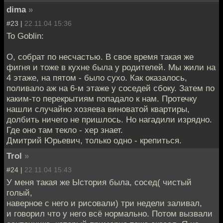
dima
»
#23 |
22.11.04 15:36
To Goblin:
О, собрат по несчастью. В свое время такая же
фигня и тоже в кухне была у родителей. Мы жили на
4 этаже, на пятом - было сухо. Как оказалось,
поливало аж на 6-м этаже у соседей сбоку. Затем по
каким-то перекрытиям попадало к нам. Протечку
нашли случайно хозяева виноватой квартиры,
долбить ничего не пришлось. Но нагадили изрядно.
Где оно там текло - хер знает.
Дмитрий Юрьевич, только одно - крепиться.
Trol
»
#24 |
22.11.04 15:43
У меня такая же Ыстория была, сосед( чистый
голый,
наверное с него и рисовали) три недели заливал,
и говорил что у него всё нормально. Потом вызвали