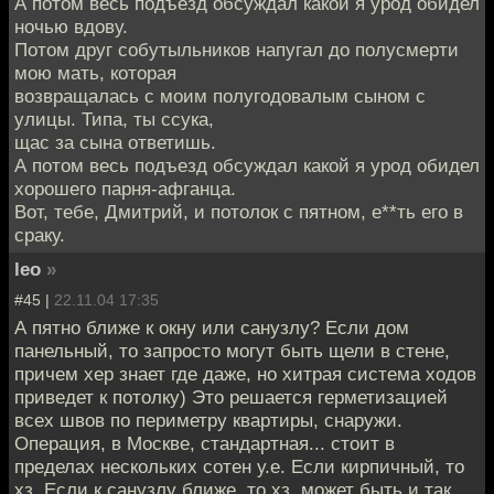
А потом весь подъезд обсуждал какой я урод обидел
ночью вдову.
Потом друг собутыльников напугал до полусмерти
мою мать, которая
возвращалась с моим полугодовалым сыном с
улицы. Типа, ты ссука,
щас за сына ответишь.
А потом весь подъезд обсуждал какой я урод обидел
хорошего парня-афганца.
Вот, тебе, Дмитрий, и потолок с пятном, е**ть его в
сраку.
leo
»
#45 |
22.11.04 17:35
А пятно ближе к окну или санузлу? Если дом
панельный, то запросто могут быть щели в стене,
причем хер знает где даже, но хитрая система ходов
приведет к потолку) Это решается герметизацией
всех швов по периметру квартиры, снаружи.
Операция, в Москве, стандартная... стоит в
пределах нескольких сотен у.е. Если кирпичный, то
хз. Если к санузлу ближе, то хз, может быть и так,