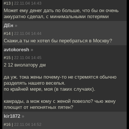
#13 |
22.11.04 14:43
Может ему денег дать по больше, что бы он очень
аккуратно сделал, с минимальными потерями
ДЕн
»
#14 |
22.11.04 14:44
Скажи,а ты не хотел бы перебраться в Москву?
avtokoresh
»
#15 |
22.11.04 14:45
2 12 виолатору дм
да уж. тока жены почему-то не стремятся обычно
разделять нашего веселья.
по крайней мере, моя (в таких случаях).
камрады, а мож кому с женой повезло? чью жену
плющит от непонятных пятен?
kir1872
»
#16 |
22.11.04 14:52