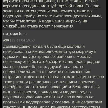
керамзита см 20 толщиной, потом стяжка. В слое
керамзита соединение труб горячей воды. Соседи,
заменяя полотенцесушитель немного, видимо,
подогнули трубу, но этого оказалось достаточнвым,
чтобы стык потек. А вода нашла дырочку на
ближайшем стыке полит перекрытия.
no_quarter
»
#36 |
22.11.04 16:50
давным-давно, когда я была еще молода и
прекрасна, я снимала однокомнатную квартиру в
одном из полуцентральных районов г. москвы.
поскольку хозяйка этой квартиры являлась родной
матерью моих близких друзей, она честно
предупредила меня о причине возникновения
некрасивого желтого пятна на потолке в комнате. оно
тоже росло и расширялось с течением времени,
преобретая достаточно зловещий и безжалостный
вид. оказывается, появление и медленное, но
неуклонное увеличение пятна было вызвано не
протечками водопровода у соседей и не дефектами
конструкции дома, но психическим расстройством,