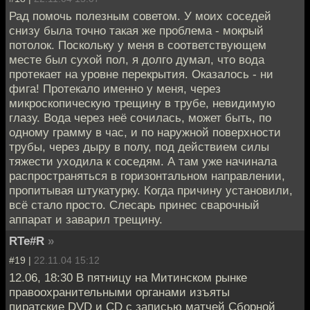
Рад помочь полезным советом. У моих соседей
снизу была точно такая же проблема - мокрый
потолок. Поскольку у меня в соответствующем
месте был сухой пол, я долго думал, что вода
протекает на уровне перекрытия. Оказалось - ни
фига! Протекало именно у меня, через
микроскопическую трещину в трубе, невидимую
глазу. Вода через неё сочилась, может быть, по
одному грамму в час, и по наружной поверхности
трубы, через дыру в полу, под действием силы
тяжести уходила к соседям. А там уже начинала
распространяться в горизонтальном направлении,
пропитывая штукатурку. Когда причину установили,
всё стало просто. Слесарь принес сварочный
аппарат и заварил трещину.
RTe#R
»
#19 |
22.11.04 15:12
12.06, 18:30 В пятницу на Митинском рынке
правоохранительными органами изъяты
пиратские DVD и CD с записью матчей Сборной