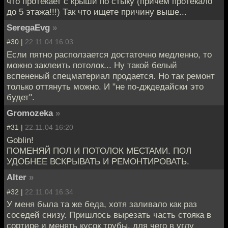
что протекает с крыши по стыку (причем протекало
до 5 этажа!!!) Так что ищете причину выше...
SeregaEvg
»
#30 |
22.11.04 16:03
Если пятно расползается достаточно медленно, то
можно заклеить потолок... Ну такой белый
вспененый спецматериал продается. Но так ремонт
только оттянуть можно. И "не по-дждедайски это
будет".
Gromozeka
»
#31 |
22.11.04 16:20
Goblin!
ПОМЕНЯЙ ПОЛ И ПОТОЛОК МЕСТАМИ. ПОЛ
УДОБНЕЕ ВСКРЫВАТЬ И РЕМОНТИРОВАТЬ.
Alter
»
#32 |
22.11.04 16:34
У меня была та же беда, хотя заливало как раз
соседей снизу. Пришлось вырезать часть стояка в
сортире и менять кусок трубы, для чего в углу