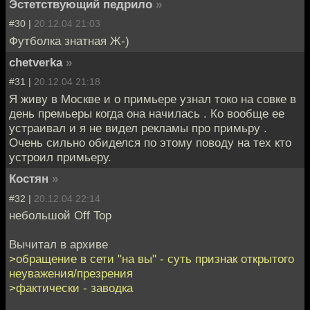
Эстетствующий педрило
»
#30 |
20.12.04 21:03
Футболка знатная Ж-)
chetverka
»
#31 |
20.12.04 21:18
Я живу в Москве и о примьере узнал токо на совке в
день премьеры когда она начилась . Ко вообще ее
устраивал и я не видел рекламы про примьру .
Очень сильно обиделся по этому поводу на тех кто
устроил примьеру.
Костян
»
#32 |
20.12.04 22:14
небольшой Off Top
Вычитал в архиве
>обращение в сети "на вы" - суть признак открытого
неуважения/презрения
>фактически - заводка