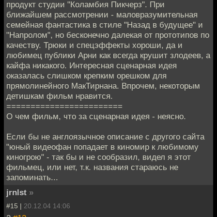
продукт студии "Коламбия Пикчерз". При
ближайшем рассмотрении - маловразумительная
семейная фантастика в стиле "Назад в будущее" и
"Напролом", но бесконечно далекая от прототипов по
качеству. Трюки и спецэффекты хороши, да и
любимец публики Арни как всегда крушит злодеев, а
кайфа никакого. Интересная сценарная идея
оказалась слишком крепким орешком для
прямолинейного МакТирнана. Впрочем, некоторым
детишкам фильм нравится.
========================
О чем фильм, что за сценарная идея - неясно.
Если бы не англоязычное описание с другого сайта
"юный видеофан попадает в киномир к любимому
киногрою" - так бы и не сообразил, видел я этот
фильмец, или нет, т.к. названия стараюсь не
запоминать...
jrnlst
»
#15 |
20.12.04 14:06