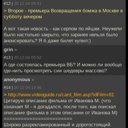
#12 |
20.12.04 09:41
> Второе - премьера Возвращения бомжа в Москве в
субботу вечером
А вот такая новость - как серпом по яйцам. Неужели
было настолько закрыто, что заранее нельзя было
анонсировать? Я б даже билет купил:)
grin
»
#13 |
20.12.04 09:52
А где состоялась премьера ВБ? И можно ли вообще
где-нить просмотреть сии шедевры массово?
anonymous
»
#14 |
20.12.04 13:36
>
http://www.videoguide.ru/card_film.asp?idFilm=81
Цитирую описание фильма от Иванова М. (что
означает М - я догадался, после того, как поискал
описание фильма в этом описании от Иванова М)
========================
Широко разрекламированный и дорогостоящий