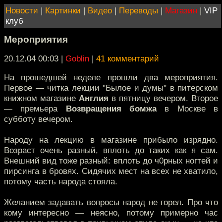
Новости
|
Картинки
|
Видео
|
Переводы
|
Магазин
|
VIP
клуб
Мероприятия
20.12.04 00:03
|
Goblin
|
41 комментарий
На прошедшей неделе прошли два мероприятия.
Первое — читка лекции "Былое и думы" в питерском
книжном магазине
Англия
в пятницу вечером. Второе
— премьера
Возвращения бомжа
в Москве в
субботу вечером.
Народу на лекцию в магазине прибыло изрядно.
Возраст очень разный, вплоть до таких как я сам.
Внешний вид тоже разный: вплоть до ч0рных ногтей и
пирсинга в бровях. Сидячих мест на всех не хватило,
потому часть народа стояла.
Желанием задавать вопросы народ не горел. Про что
кому интересно — неясно, потому примерно час