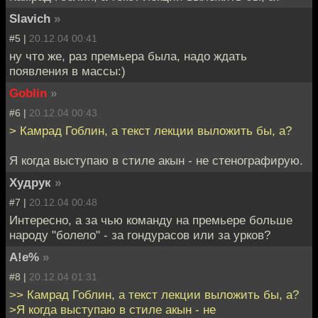
Slavich
»
#5 |
20.12.04 00:41
ну что же, раз премьера была, надо ждать
появления в массы:)
Goblin
»
#6 |
20.12.04 00:43
> Камрад Гоблин, а текст лекции выложить бы, а?
Я когда выступаю в стиле акын - не стенографирую.
Худрук
»
#7 |
20.12.04 00:48
Интересно, а за чью команду на премьере больше
народу "болело" - за гондурасов или за урков?
A!e%
»
#8 |
20.12.04 01:31
>> Камрад Гоблин, а текст лекции выложить бы, а?
>Я когда выступаю в стиле акын - не