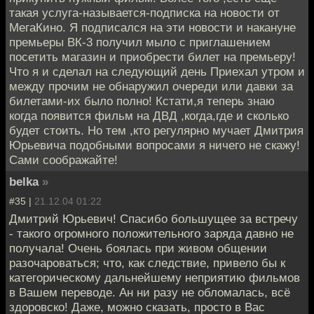
такая услуга-называется-подписка на новости от
МегаКино. Я подписался на эти новости и накануне
премьеры ВК-3 получил мыло с приглашением
посетить магазин и приобрести билет на премьеру!
Что я и сделал на следующий день Приехал утром и
между прочим не обнаружил очереди или давки за
билетами-их было полно! Кстати,я теперь знаю
когда появится фильм на ДВД ,когда,где и сколько
будет стоить. Но тем ,кто регулярно мучает Дмитрия
Юрьевича подобными вопросами я ничего не скажу!
Сами соображайте!
belka
»
#35 |
21.12.04 01:22
Дмитрий Юрьевич! Спасибо большущее за встречу
- такого огромного положительного заряда давно не
получала! Очень боялась при живом общении
разочароваться; что, как следствие, привело бы к
категорическому дальнейшему неприятию фильмов
в Вашем переводе. Ан ни разу не обломалась, всё
здоровско! Даже, можно сказать, просто в Вас