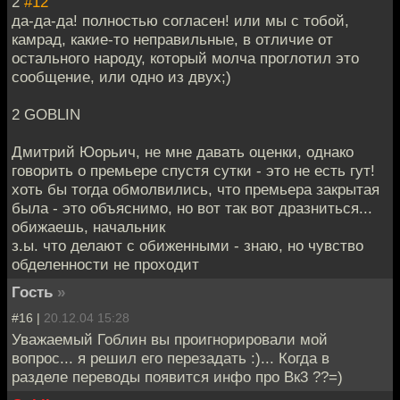
2
#12
да-да-да! полностью согласен! или мы с тобой,
камрад, какие-то неправильные, в отличие от
остального народу, который молча проглотил это
сообщение, или одно из двух;)
2 GOBLIN
Дмитрий Юорьич, не мне давать оценки, однако
говорить о премьере спустя сутки - это не есть гут!
хоть бы тогда обмолвились, что премьера закрытая
была - это объяснимо, но вот так вот дразниться...
обижаешь, начальник
з.ы. что делают с обиженными - знаю, но чувство
обделенности не проходит
Гость
»
#16 |
20.12.04 15:28
Уважаемый Гоблин вы проигнорировали мой
вопрос... я решил его перезадать :)... Когда в
разделе переводы появится инфо про Вк3 ??=)