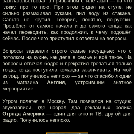
разглагольствовал в привычном стиле акын — на что
гляжу, про то пою. При этом сидел на стуле, не
сильно размахивал руками, пил воду из стакана.
Сальто не крутил. Говорил, понятно, по-русски.
Прошёлся от самого начала и до самого конца: как
начал переводить, как продолжил, к чему подошёл
сейчас. После чего приступил к ответам на вопросы.
Вопросы задавали строго самые насущные: что с
потолком на кухне, как дела в семье и всё такое. На
вопросы отвечал бодро и прекратил трепаться только
тогда, когда поступила команда заканчивать. На мой
взгляд, получилось неплохо — за что спасибо людям
из магазина
Англия
, устроившим знатное
мероприятие.
Утром полетел в Москву. Там помчался на студию
звукозаписи, где наорал два рекламных ролика
Отряда Америка
— один для кино и ТВ, другой для
радио. Получилось неплохо.