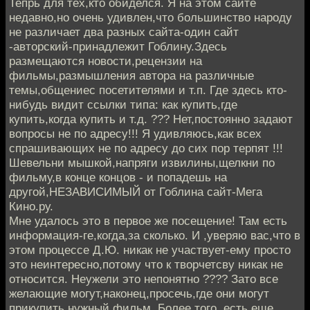
Тепрь для тех,кто обиделся. Я на этом сайте
недавно,но очень удивлен,что большинство народу
не различает два разных сайта-один сайт
-авторский-принадлежит Гоблину.Здесь
размещаются новости,рецензии на
фильмы,размышления автора на различные
темы,общениес посетителями и т.п. Где здесь кто-
нибудь видит ссылки типа: как купить,где
купить,когда купить и т.д. ??? Нет,постоянно задают
вопросы не по адресу!!! Я удивляюсь,как всех
спрашивающих не по адресу до сих пор терпят !!!
Шевельни мышкой,напряги извилины,щелкни по
фильму,в конце концов - и попадешь на
другой,НЕЗАВИСИМЫЙ от Гоблина сайт-Мега
Кино.ру.
Мне удалось это в первое же посещение! Там есть
информация-ге,когда,за сколько. И ,уверяю вас,что в
этом процессе Д.Ю. никак не участвует-ему просто
это неинтересно,потому что к творчетсву никак не
относится. Неужели это непонятно ???? Зато все
желающие могут,наконец,просечь,где они могут
прикупить нужный фильм. Более того ,есть еще