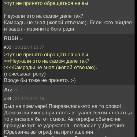
>тут не принято обращаться на вы
Неужели это на самом деле так?
Камрады не знал (жопой отвечаю). Если кого обидел
и завел - извините бога ради.
RUSH
»
#33 |
20.12.04 23:57
>тут не принято обращаться на вы
>>Неужели это на самом деле так?
>>>Камрады не знал (жопой отвечаю).
(почесывая репу)
Вроде бы тоже не принято. :-)
Arz
»
#34 |
21.12.04 01:19
Был на премьере! Понравилось-это не то слово!
Даже,извиняюсь,пришлось в туалет бегом слетать,а
то уписался бы от смеха. Автографы обычно не
прошу,но тут не удержался - попросил у Дмитрия
Юрьевича автограф на приглашении.