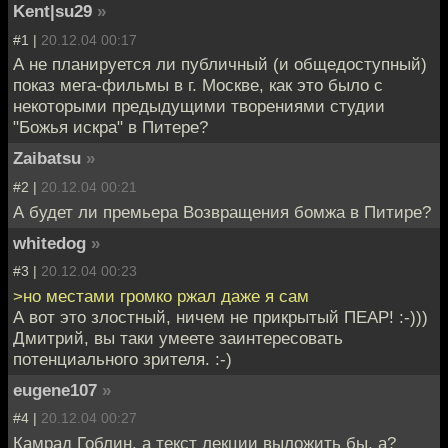
Kent|su29
»
#1 |
20.12.04 00:17
А не планируется ли публичный (и общедоступный)
показ мега-фильмы в г. Москве, как это было с
некоторыми предыдущими творениями студии
"Божья искра" в Питере?
Zaibatsu
»
#2 |
20.12.04 00:21
А будет ли премьера Возвращения бомжа в Питире?
whitedog
»
#3 |
20.12.04 00:23
>но местами громко ржал даже я сам
А вот это злостный, ничем не прикрытый ПЕАР! :-)))
Дмитрий, вы таки умеете заинтересовать
потенциального зрителя. :-)
eugene107
»
#4 |
20.12.04 00:27
Камрад Гоблин, а текст лекции выложить бы, а?