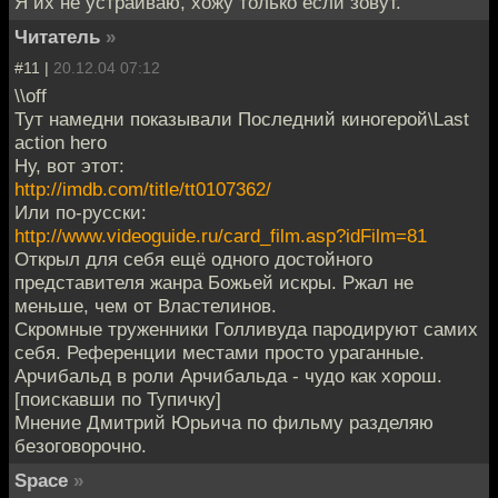
Я их не устраиваю, хожу только если зовут.
Читатель
»
#11 |
20.12.04 07:12
\\off
Тут намедни показывали Последний киногерой\Last
action hero
Ну, вот этот:
http://imdb.com/title/tt0107362/
Или по-русски:
http://www.videoguide.ru/card_film.asp?idFilm=81
Открыл для себя ещё одного достойного
представителя жанра Божьей искры. Ржал не
меньше, чем от Властелинов.
Скромные труженники Голливуда пародируют самих
себя. Референции местами просто ураганные.
Арчибальд в роли Арчибальда - чудо как хорош.
[поискавши по Тупичку]
Мнение Дмитрий Юрьича по фильму разделяю
безоговорочно.
Space
»