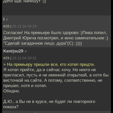
Дети щас напишут :))
I
»
#28 |
20.12.04 20:19
Согласен! На премьере было здорово :)Пива попил,
Дмитрий Юрича посмотрел, и кино замечательное :)
"Сделай загадачное лицо, дура"(С) :))))
Kent|su29
»
#29 |
20.12.04 20:31
> На премьеру пришли все, кто хотел придти.
Я хотел прийти, да и сейчас хочу. Но никто не
пригласил, пусть и не именной открыткой, а хотя бы
весточкой на сайте. А потому, соответственно, не
пришел, хотя и хотел.
Обидно.
Д.Ю., а Вы не в курсе, не будет ли повторного
показа?