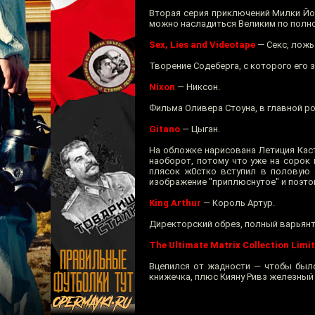
Вторая серия приключений Милки Йов
можно насладиться Великим по полн
Sex, Lies and Videotape
— Секс, ложь
Творение Содеберга, с которого его 
Nixon
— Никсон.
Фильма Оливера Стоуна, в главной ро
Gitano
— Цыган.
На обложке нарисована Летиция Каст
наоборот, потому что уже на сорок
плясок ж0стко вступил в половую с
изображение "приплюснутое" и поэто
King Arthur
— Король Артур.
Директорский обрез, полный варьянт 
The Ultimate Matrix Collection Limit
Вцепился от жадности — чтобы было
книжечка, плюс Кияну Ривз железный 