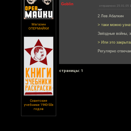
Goblin
отправлено 25.01.05 
2 Лев Абалкин
Магазин
> таки можно узна
ОПЕРМАЙКИ
Звёздные войны, э
> Или это закрыт
Регулярно отвечаю
cтраницы: 1
Советские
учебники 1940-50х
годов