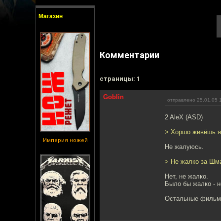
Магазин
Комментарии
cтраницы: 1
Goblin
отправлено 25.01.05 
2 AleX (ASD)
> Хоршо живёшь я 
Империя ножей
Не жалуюсь.
> Не жалко за Шма
Нет, не жалко.
Было бы жалко - н
Остальные фильмы