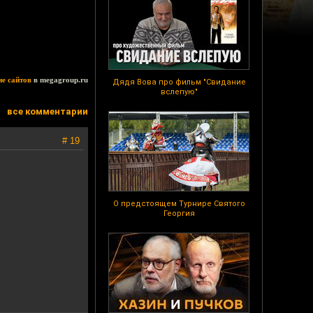
ие сайтов
в megagroup.ru
Дядя Вова про фильм "Свидание
вслепую"
все комментарии
# 19
О предстоящем Турнире Святого
Георгия