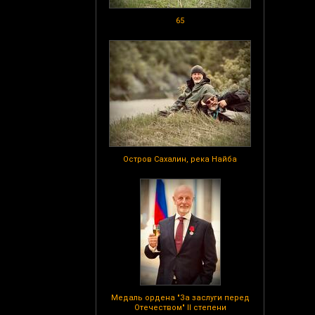
65
Остров Сахалин, река Найба
Медаль ордена "За заслуги перед
Отечеством" II степени