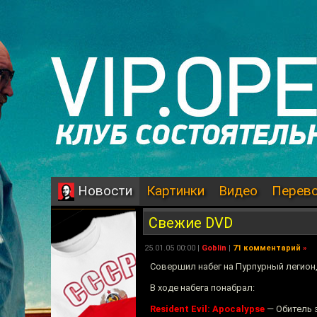
Картинки
Видео
Перев
Новости
Свежие DVD
25.01.05 00:00 |
Goblin
|
71 комментарий
»
Совершил набег на Пурпурный легион,
В ходе набега понабрал:
Resident Evil: Apocalypse
— Обитель з