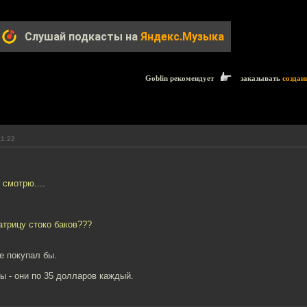
Слушай подкасты на
Яндекс.Музыка
Goblin рекомендует
заказывать
создан
11:22
смотрю....
трицу стоко баков???
е покупал бы.
 - они по 35 долларов каждый.