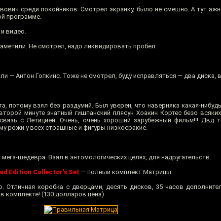
ович среди покойников. Смотрел экранку, было не смешно. А тут ажно
ой программе.
 и видео.
заметили. Не смотрел, надо ликвидировать пробел.
ли — Антон Гопкинс. Тоже не смотрел, буду исправляться — два диска, в
а, потому взял без раздумий. Был уверен, что наверняка какая-нибуд
 второй минуте знатный гишпанский плясун Хоакин Кортес безо всяки
вязь с Летицией. Очень, очень хороший зарубежный фильм!!! Двд 
му рожи у всех страшные и фигуры низкосракие.
мега-шедевра. Взял в энтомологических целях, для надругательств.
ed Edition Collector's Set
— полный комплект Матрицы.
. Отличная коробка с дверцами, десять дисков, 35 часов дополните
в комплекте! (130 долларов цена)