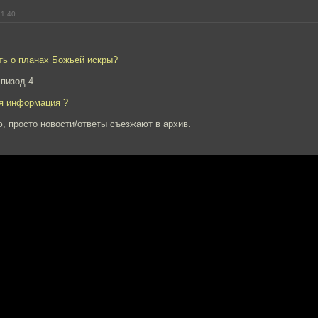
11:40
ть о планах Божьей искры?
пизод 4.
ая информация ?
, просто новости/ответы съезжают в архив.