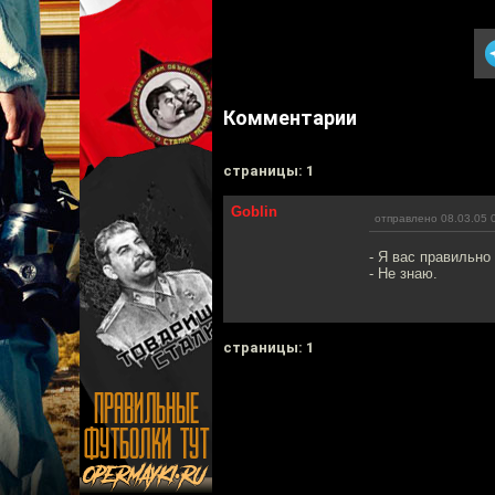
Комментарии
cтраницы: 1
Goblin
отправлено 08.03.05 
- Я вас правильно
- Не знаю.
cтраницы: 1