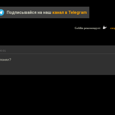
Подписывайся на наш
канал в Telegram
Goblin рекомендует
соз
00:01
 понял?