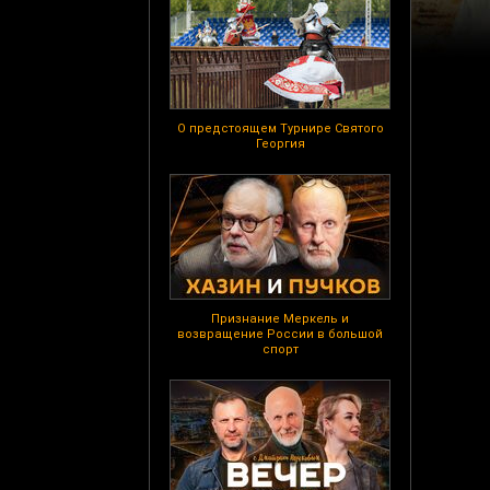
О предстоящем Турнире Святого
Георгия
Признание Меркель и
возвращение России в большой
спорт