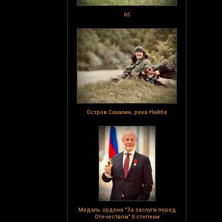
65
Остров Сахалин, река Найба
Медаль ордена "За заслуги перед
Отечеством" II степени