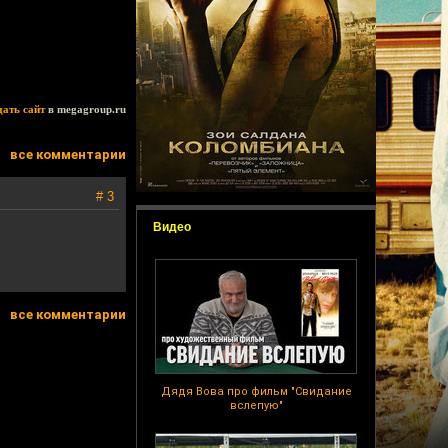
дать сайт
в megagroup.ru
все комментарии
# 3
Видео
все комментарии
Дядя Вова про фильм "Свидание
вслепую"