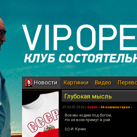
Картинки
Видео
Перев
Новости
Глубокая мысль
07.03.05 23:42 |
Goblin
|
64 комментария
»
Все мы ходим под богом,
Но не всех примут в рай.
(с) И. Кучин