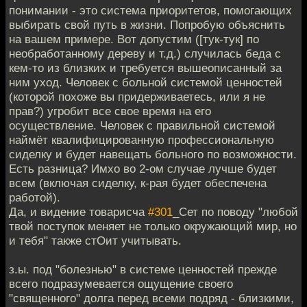
понимании - это система приоритетов, помогающих
выбирать свой путь в жизни. Попробую объяснить
на вашем примере. Вот допустим ([тук-тук] по
необработанному дереву и т.д.) случилась беда с
кем-то из близких и требуется вышеописанный за
ним уход. Человек с больной системой ценностей
(которой похоже вы придерживаетесь, или я не
прав?) угробит все свое время на его
осуществление. Человек с правильной системой
наймёт квалифицированную профессиональную
сиделку и будет навещать больного по возможности.
Есть разница? Имхо во 2-ом случае лучше будет
всем (включая сиделку, к-рая будет обеспечена
работой).
Да, и видение товарисча
#301
_Сет по поводу "любой
твой поступок меняет не только окружающий мир, но
и тебя" также стОит учитывать.
з.ы. под "болезнью" в системе ценностей прежде
всего подразумевается ощущение своего
"священного" долга перед всеми подряд - близкими,