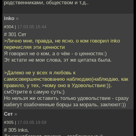
родственниками, обществом и т.д..
inko
»
#304 |
17.03.05 15:44
# 301 Сет
>Лично мне, правда, не ясно, о ком говорил inko
перечисляя эти ценности
Я говорил не о ком, а о чём - о ценностях:)
Эт кстати не мои слова, эт же цитатка была.
>Далеко не у всех я любовь к
самосовершенствованию наблюдаю(наблюдаю, как
правило, у тех, >кому оно в Удовольствие:)).
смОтрите в самую суть:)
Но нельзя же оставить только удовольствие - сразу
набегут озабоченные борцы за мораль, заклюют:))
Сет
»
#305 |
17.03.05 19:59
# 305 inko,