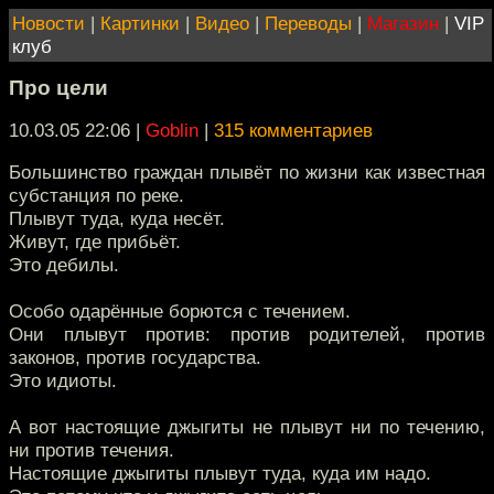
Новости
|
Картинки
|
Видео
|
Переводы
|
Магазин
|
VIP
клуб
Про цели
10.03.05 22:06
|
Goblin
|
315 комментариев
Большинство граждан плывёт по жизни как известная
субстанция по реке.
Плывут туда, куда несёт.
Живут, где прибьёт.
Это дебилы.
Особо одарённые борются с течением.
Они плывут против: против родителей, против
законов, против государства.
Это идиоты.
А вот настоящие джыгиты не плывут ни по течению,
ни против течения.
Настоящие джыгиты плывут туда, куда им надо.