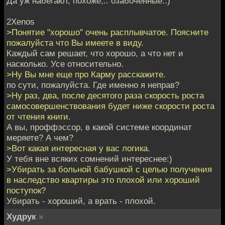
Да уж набегают, похоже,.. озабоченные.:)
2Xenos
>Понятие "хорошо" очень расплывчатое. Поясните
пожалуйста что Вы имеете в виду.
Каждый сам решает, что хорошо, а что нет и
насколько. Усе относительно.
>Ну Вы мне еще про Карму расскажите.
по сути, пожалуйста. Где именно я неправ?
>Ну раз, два, после десятого раза скорость роста
самосовершенствования будет ниже скорости роста
от чтения книги.
А вы, проффэссор, в какой системе координат
меряете? А чем?
>Вот какая интересная у вас логика.
У тебя вне всяких сомнений интереснее:)
>Убирать за больной бабушкой с целью получения
в наследство квартиры это плохой или хороший
поступок?
Убирать - хороший, а врать - плохой.
Худрук
»