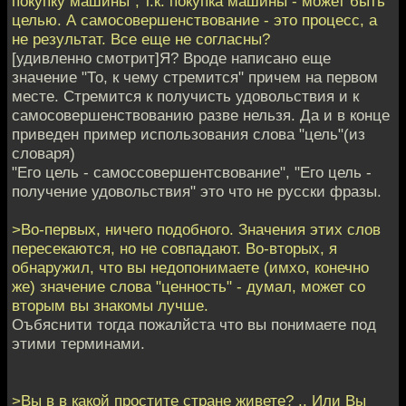
покупку машины", т.к. покупка машины - может быть
целью. А самосовершенствование - это процесс, а
не результат. Все еще не согласны?
[удивленно смотрит]Я? Вроде написано еще
значение "То, к чему стремится" причем на первом
месте. Стремится к получисть удовольствия и к
самосовершенствованию разве нельзя. Да и в конце
приведен пример использования слова "цель"(из
словаря)
"Его цель - самоссовершентсвование", "Его цель -
получение удовольствия" это что не русски фразы.
>Во-первых, ничего подобного. Значения этих слов
пересекаются, но не совпадают. Во-вторых, я
обнаружил, что вы недопонимаете (имхо, конечно
же) значение слова "ценность" - думал, может со
вторым вы знакомы лучше.
Оъбяснити тогда пожалйста что вы понимаете под
этими терминами.
>Вы в в какой простите стране живете? .. Или Вы