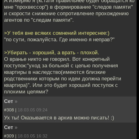
А измеряю я (кстати правильнее будет обращатся ко
мне "прохвессор") в формирование "следов памяти"
и скорости снижение сопротивление прохождению
агентов по "следам памяти".
>У тебя вне всяких сомнений интереснее:)
"по сути, пожалуйста. Где именно я неправ?"
>Убирать - хороший, а врать - плохой.
О вранье никто не говорил. Вот конкретный
поступок:"уход за больной с целью получения
квартиры в наследство(имеются близкие
родственники которым по идеи должна перейти
квартира)". Или это будет хороший поступок с
плохими целями?
Сет
»
#308 |
18.03.05 09:24
Ух ты! Оказывается в архив можно писать! :)
Сет
»
#309 |
18.03.05 16:32