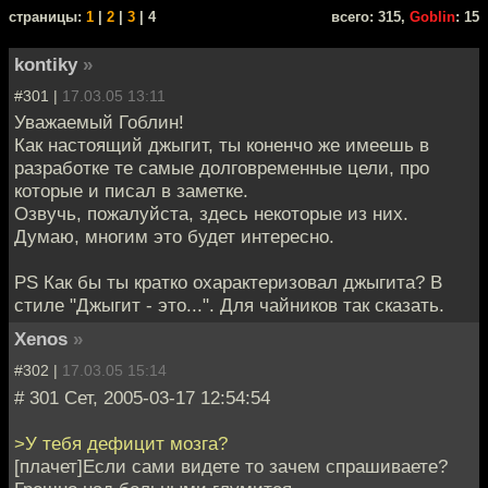
cтраницы:
1
|
2
|
3
| 4
всего: 315,
Goblin
: 15
kontiky
»
#301 |
17.03.05 13:11
Уважаемый Гоблин!
Как настоящий джыгит, ты коненчо же имеешь в
разработке те самые долговременные цели, про
которые и писал в заметке.
Озвучь, пожалуйста, здесь некоторые из них.
Думаю, многим это будет интересно.
PS Как бы ты кратко охарактеризовал джыгита? В
стиле "Джыгит - это...". Для чайников так сказать.
Xenos
»
#302 |
17.03.05 15:14
# 301 Сет, 2005-03-17 12:54:54
>У тебя дефицит мозга?
[плачет]Если сами видете то зачем спрашиваете?