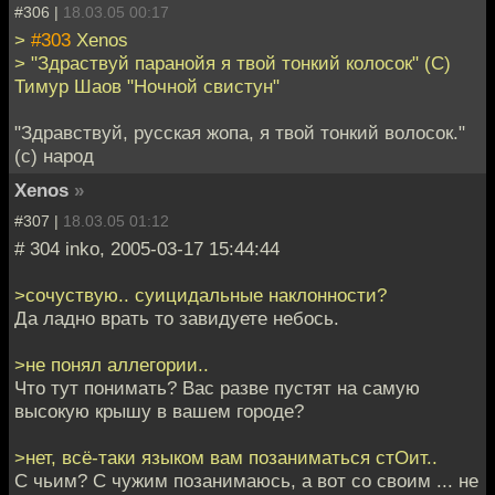
#306 |
18.03.05 00:17
>
#303
Xenos
> "Здраствуй паранойя я твой тонкий колосок" (С)
Тимур Шаов "Ночной свистун"
"Здравствуй, русская жопа, я твой тонкий волосок."
(c) народ
Xenos
»
#307 |
18.03.05 01:12
# 304 inko, 2005-03-17 15:44:44
>сочуствую.. суицидальные наклонности?
Да ладно врать то завидуете небось.
>не понял аллегории..
Что тут понимать? Вас разве пустят на самую
высокую крышу в вашем городе?
>нет, всё-таки языком вам позаниматься стОит..
С чьим? С чужим позанимаюсь, а вот со своим ... нe