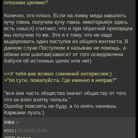
плохими целями?
Конечно, это плохо. Если на ложку меда навалить
кучу говна, получим кучу говна. некоторые(и здесь
есть смысл) считают, что и при обратной пропорции
мы получим то же. Это я к тому, что не надо
выдергивать один поступок из общего контекста. В
данном слуае Поступком я называю не помощь, а
обман или шантаж(зависит от того осведомлена
бабуля об истинных целях или нет)
>>У тебя вне всяких сомнений интереснее:)
>"по сути, пожалуйста. Где именно я неправ?"
"все они часть общества значит обществу от того
что он взял взятку польза."
Ошибку пояснять не буду, а то опять начнешь
Кармами пуать:)
inko
»
#310 |
18.03.05 21:54