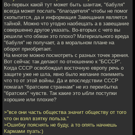
Во-первых какой тут может быть шантаж, "бабуля"
всегда может послать "благодетеля" чтобы не помог
скопытится, да и информация Завещания является
тайной. Можно что угодно наобещать а в завещание
совершенно другое указать. Во-вторых с чего вы
решили что обман это плохо? Материального вреда
"бабуля" не получает, а в моральном плане на
оборот приобретает.
На многое можно посмотреть с разных точек зрения.
Вот сейчас так делают по отношению к "БСССР".
Когда СССР освобождал восточную европу речь о
защите уже не шла, явно было желание поимметь
что то от этой войны. Да и впоследствии СССР
помагал "братским страннам" не из переибытка
"братских" чувств. Так какие это ыбли поступки
хорошие или плохие?
>"все они часть общества значит обществу от того
что он взял взятку польза."
>Ошибку пояснять не буду, а то опять начнешь
Кармами пуать:)