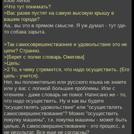
#308 Xenos
>Что тут понимать?
>Вас разве пустят на самую высокую крышу в
вашем городе?
Аа.. вы это в прямом смысле. Я уж думал - тут где-
то собака зарыта.
>Так самосоврешенстваоние и удовольствие это не
цели? Странно.
>[Берет с полки словарь Ожегова]
>Цель:
>2 То, к чему стремится, что надо осуществить. (Его
цель - учится).
Нет, вы положительно или русского языка не знаете
или у вас с логикой большие проблемы. Или с
чтением - даже словарь не помог. Написано же - то,
что надо осуществить. Ну и как вы будете
"осуществлять удовольствие" или "осуществлять
самосовершенствование"? Можно "осуществить
покупку машины", т.к. покупка машины - может быть
целью. А самосовершенствование - это процесс, а
не результат. Все еще не согласны?