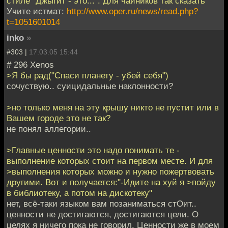
стиле "Джыгит - это...". Для чайников так сказать
Учите истмат:
http://www.oper.ru/news/read.php?
t=1051601014
inko
»
#303 |
17.03.05 15:44
# 296 Xenos
>Я бы рад("Спаси планету - убей себя")
сочуствую.. суицидальные наклонности?
>но только меня на эту крышу никто не пустит или в
Вашем городе это не так?
не понял аллегории..
>Главные ценности это надо понимать те -
выполнение которых стоит на первом месте. И для
>выполнения которых можно и нужно пожертвовать
другими. Вот и получается:"-Идите на хуй я >пойду
в библиотеку, а потом на дискотеку"
нет, всё-таки языком вам позаниматься стОит..
ценности не достигаются, достигаются цели. О
целях я ничего пока не говорил. Ценности же в моем