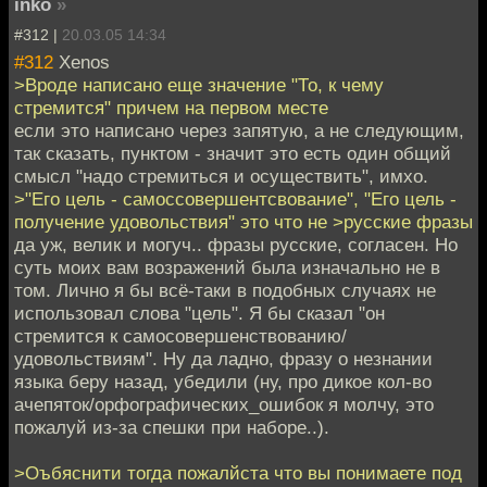
inko
»
#312 |
20.03.05 14:34
#312
Xenos
>Вроде написано еще значение "То, к чему
стремится" причем на первом месте
если это написано через запятую, а не следующим,
так сказать, пунктом - значит это есть один общий
смысл "надо стремиться и осуществить", имхо.
>"Его цель - самоссовершентсвование", "Его цель -
получение удовольствия" это что не >русские фразы
да уж, велик и могуч.. фразы русские, согласен. Но
суть моих вам возражений была изначально не в
том. Лично я бы всё-таки в подобных случаях не
использовал слова "цель". Я бы сказал "он
стремится к самосовершенствованию/
удовольствиям". Ну да ладно, фразу о незнании
языка беру назад, убедили (ну, про дикое кол-во
ачепяток/орфографических_ошибок я молчу, это
пожалуй из-за спешки при наборе..).
>Оъбяснити тогда пожалйста что вы понимаете под