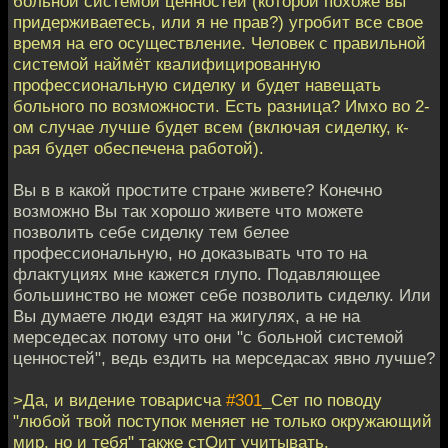
больной системой ценностей (которой похоже вы
придерживаетесь, или я не прав?) угробит все свое
время на его осуществление. Человек с правильной
системой наймёт квалифицированную
профессиональную сиделку и будет навещать
больного по возможности. Есть разница? Имхо во 2-
ом случае лучше будет всем (включая сиделку, к-
рая будет обеспечена работой).
Вы в в какой простите стране живете? Конечно
возможно Вы так хорошо живете что можете
позволить себе сиделку тем белее
профессиональную, но доказывать что то на
флактуциях мне кажется глупо. Подавляющее
большинство не может себе позволить сиделку. Или
Вы думаете люди ездят на жигулях, а не на
мерседесах потому что они "с больной системой
ценностей", ведь ездить на мерседасах явно лучше?
>Да, и видение товарисча
#301
_Сет по поводу
"любой твой поступок меняет не только окружающий
мир, но и тебя" также стОит учитывать.