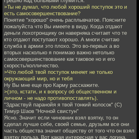
Грешно над больными глумится.
>Ты не думал, что любой хороший поступок это и
есть самосовершенствование?
Понятие "хорошо" очень расплывчатое. Поясните
пожалуйста что Вы имеете в виду. Когда отдают
деньги лохотронщику он наверняка считает что те
кто отдают поступают хорошо. А многи считаю
служба в армии это плохо. Это во-первых а во
вторых насколько я понимаю важно нетолько
самосовершенствование как таковое но и его
скорость/колличество.
>Что любой твой поступок меняет не только
окружающий мир, но и тебя
Ну Вы мне еще про Карму расскажите.
>(это, кстати, и к вопросу об общественном и
личном - не надо противопоставлять).
"Здраствуй паранойя я твой тонкий колосок" (С)
Тимур Шаов "Ночной свистун"
Ясно. Значит если чиновник взял взятку, то он
сделал лучше себе, своей семье, друзьям все они
часть общества значит обществу от того что он взял
взятку польза. Вот какая интересная у вас логика.