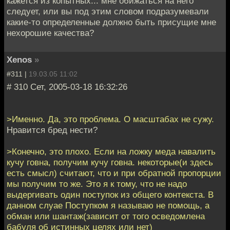
кажется из копытных... мне обижаться на него
следует, или вы под этим словом подразумевали
какие-то определенные должно быть присущие мне
нехорошие качества?
Xenos
»
#311 |
19.03.05 11:02
# 310 Сет, 2005-03-18 16:32:26
>Именно. Да, это проблема. О масштабах не сужу.
Нравится бред нести?
>Конечно, это плохо. Если на ложку меда навалить
кучу говна, получим кучу говна. некоторые(и здесь
есть смысл) считают, что и при обратной пропорции
мы получим то же. Это я к тому, что не надо
выдергивать один поступок из общего контекста. В
данном слуае Поступком я называю не помощь, а
обман или шантаж(зависит от того осведомлена
бабуля об истинных целях или нет)