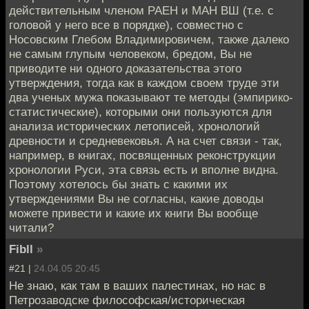
действительным членом РАЕН и МАН ВШ (т.е. с
головой у него все в порядке), совместно с
Носовским Глебом Владимировичем, также далеко
не самым глупым человеком, бредом, Вы не
приводите ни одного доказательства этого
утверждения, тогда как в каждом своем труде эти
два ученых мужа показывают те методы (эмпирико-
статистические), которыми они пользуются для
анализа исторических летописей, хронологий
древности и средневековья. А на счет связи - так,
например, в книгах, посвященных реконструкции
хронологии Руси, эта связь есть и вполне видна.
Поэтому хотелось бы знать с какими их
утверждениями Вы не согласны, какие доводы
можете привести и какие их книги Вы вообще
читали?
Fibll
»
#21 |
24.04.05 20:45
Не знаю, как там в ваших палестинах, но нас в
Петрозаводске философская/историческая