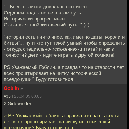
".. Был ты ликом довольно противен
Сердцем подл - но не в этом суть
Исторически прогрессивен
Оказалося твой жизнееный путь.." (c)
"история есть ничто иное, как именно даты, короли и
битвы"... ну и кто тут такой умный чтобы определить
- откуда специально-искаженная-цитата? и как в
точности? дети - идите играть в другой комнате!
PS Уважаемый Гоблин, а правда что на старости лет
всех проштыривает на читку исторической
псевдочуши? Буду готовиться
Goblin
»
#35 |
25.04.05 00:05
2 Sidewinder
> PS Уважаемый Гоблин, а правда что на старости
лет всех проштыривает на читку исторической
псевдочуши? Буду готовиться