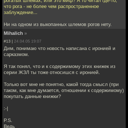
рогатых шлемах, или это миф? А то читал где-то,
что рога - не более чем распространенное
заблуждение...
Ни на одном из выкопанных шлемов рогов нету.
Mihalich
»
#13 |
24.04.05 19:07
Дим, понимаю что новость написана с иронией и
сарказмом.
Я так понял, что и к содержимому этих книжек из
серии ЖЗЛ ты тоже относишся с иронией.
Только вот мне не понятно, какой тогда смысл (при
таком, как мне думается, отношении к содержимому)
покупать данные книжки?
:-|
P.S.
Ведь