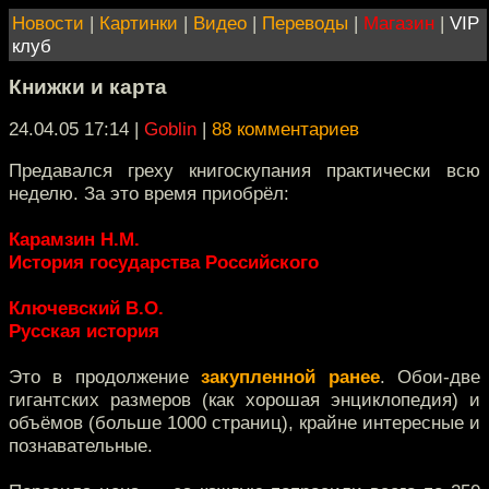
Новости
|
Картинки
|
Видео
|
Переводы
|
Магазин
|
VIP
клуб
Книжки и карта
24.04.05 17:14
|
Goblin
|
88 комментариев
Предавался греху книгоскупания практически всю
неделю. За это время приобрёл:
Карамзин Н.М.
История государства Российского
Ключевский В.О.
Русская история
Это в продолжение
закупленной ранее
. Обои-две
гигантских размеров (как хорошая энциклопедия) и
объёмов (больше 1000 страниц), крайне интересные и
познавательные.