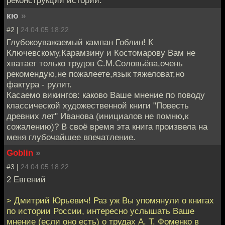
реконструкции истории.
кю
»
#2 |
24.04.05 18:22
Глубокоуважаемый кампан Гоблин! К
Ключевскому,Карамзину и Костомарову Вам не
хватает только трудов С.М.Соловьёва,очень
рекомендую,не пожалеете,язык тяжеловат,но
фактура - рулит.
Касаемо викингов: каково Ваше мнение по поводу
классической художественной книги "Повесть
древних лет" Иванова (инициалов не помню,к
сожалению)? В своё время эта книга произвела на
меня глубочайшее впечатление.
Goblin
»
#3 |
24.04.05 18:22
2 Евгений
> Дмитрий Юрьевич! Раз уж Вы упомянули о книгах
по истории России, интересно услышать Ваше
мнение (если оно есть) о трудах А. Т. Фоменко в