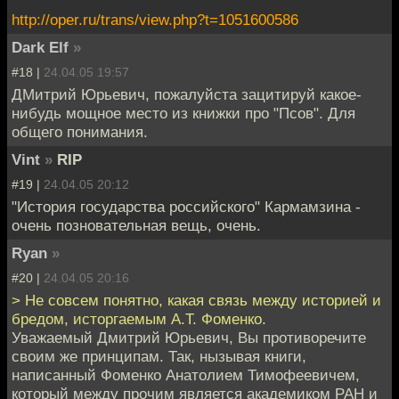
http://oper.ru/trans/view.php?t=1051600586
Dark Elf
»
#18 |
24.04.05 19:57
ДМитрий Юрьевич, пожалуйста зацитируй какое-
нибудь мощное место из книжки про "Псов". Для
общего понимания.
Vint
»
RIP
#19 |
24.04.05 20:12
"История государства российского" Кармамзина -
очень позновательная вещь, очень.
Ryan
»
#20 |
24.04.05 20:16
> Не совсем понятно, какая связь между историей и
бредом, исторгаемым А.Т. Фоменко.
Уважаемый Дмитрий Юрьевич, Вы противоречите
своим же принципам. Так, нызывая книги,
написанный Фоменко Анатолием Тимофеевичем,
который между прочим является академиком РАН и