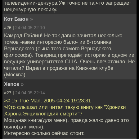
телевидении-цензура.Уж точно не та,что запрещает
нецензурную лексику.
Кот Баюн
»
#26 |
24.04.05 22:10
Камрад Гоблин! Не так давно зачитал несколько
томов -какие инторесно было- из 8-томника
Вернадского (сына того самого Вернадского,
философа). Товарищ преподаёт историю в одном из
ведущих университетов США. Очень впечатлило. Не
читали? Видел в продаже на Книжном клубе
(Москва).
Xenos
»
#27 |
24.04.05 22:14
># 15 True Man, 2005-04-24 19:23:31
>Кто слышал или читал такую книгу как "Хроники
Харона:Энциклопедия смерти"?
Мощьная книга(для меня), правда жалко давно это
было(для меня).
Интересно сколько сейчас стоит.