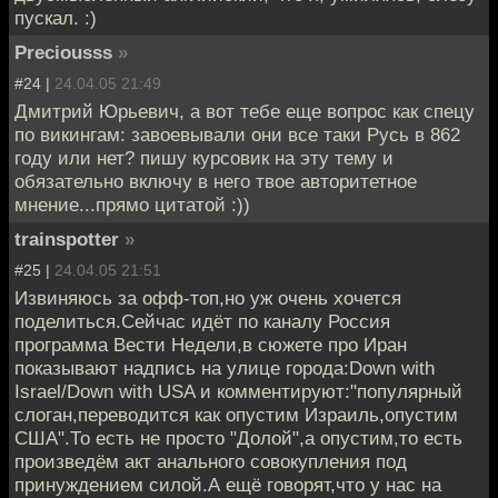
пускал. :)
Preciousss
»
#24 |
24.04.05 21:49
Дмитрий Юрьевич, а вот тебе еще вопрос как спецу
по викингам: завоевывали они все таки Русь в 862
году или нет? пишу курсовик на эту тему и
обязательно включу в него твое авторитетное
мнение...прямо цитатой :))
trainspotter
»
#25 |
24.04.05 21:51
Извиняюсь за офф-топ,но уж очень хочется
поделиться.Сейчас идёт по каналу Россия
программа Вести Недели,в сюжете про Иран
показывают надпись на улице города:Down with
Israel/Down with USA и комментируют:"популярный
слоган,переводится как опустим Израиль,опустим
США".То есть не просто "Долой",а опустим,то есть
произведём акт анального совокупления под
принуждением силой.А ещё говорят,что у нас на