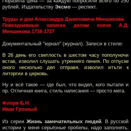
Поразила цена — за каждую попросили всего по 250
рублей. Издательству
Эксмо
— респект.
Труды и дни Александра Даниловича Меншикова
Повседневные записки делам князя А.Д.
Меншикова 1716-1727
Документальный "юрнал" (журнал). Записи в стиле:
В 26 день его светлость в шестом часу пополуночи
встав, изволил слушать утренняго пения. По отпуске
оного несколько дел отправя, изволил итъти к
литоргии в церковь.
Ну и всё такое — где был, что видел, кого пытали и
пр. Отличная книга, стиль написания — просто мега.
Флоря Б.Н.
Иван Грозный
Из серии
Жизнь замечательных людей
. В русской
истории у меня серьёзные пробелы, надо заполнять.