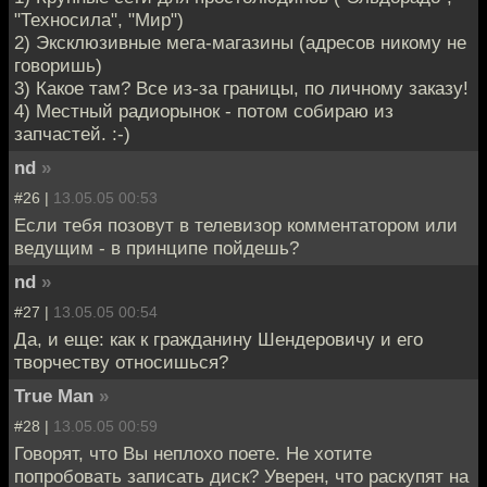
"Техносила", "Мир")
2) Эксклюзивные мега-магазины (адресов никому не
говоришь)
3) Какое там? Все из-за границы, по личному заказу!
4) Местный радиорынок - потом собираю из
запчастей. :-)
nd
»
#26 |
13.05.05 00:53
Если тебя позовут в телевизор комментатором или
ведущим - в принципе пойдешь?
nd
»
#27 |
13.05.05 00:54
Да, и еще: как к гражданину Шендеровичу и его
творчеству относишься?
True Man
»
#28 |
13.05.05 00:59
Говорят, что Вы неплохо поете. Не хотите
попробовать записать диск? Уверен, что раскупят на