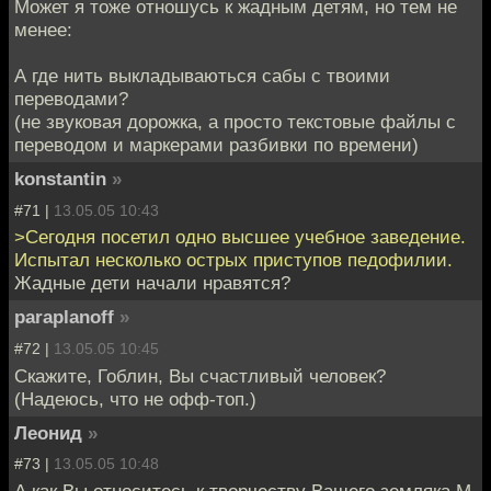
Может я тоже отношусь к жадным детям, но тем не
менее:
А где нить выкладываються сабы с твоими
переводами?
(не звуковая дорожка, а просто текстовые файлы с
переводом и маркерами разбивки по времени)
konstantin
»
#71 |
13.05.05 10:43
>Сегодня посетил одно высшее учебное заведение.
Испытал несколько острых приступов педофилии.
Жадные дети начали нравятся?
paraplanoff
»
#72 |
13.05.05 10:45
Скажите, Гоблин, Вы счастливый человек?
(Надеюсь, что не офф-топ.)
Леонид
»
#73 |
13.05.05 10:48
А как Вы относитесь к творчеству Вашего земляка М.