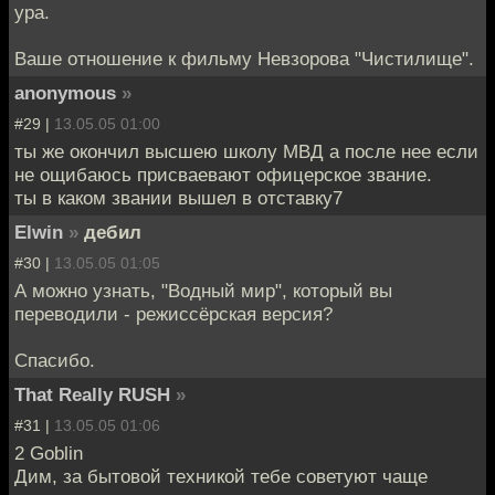
ура.
Ваше отношение к фильму Невзорова "Чистилище".
anonymous
»
#29 |
13.05.05 01:00
ты же окончил высшею школу МВД а после нее если
не ощибаюсь присваевают офицерское звание.
ты в каком звании вышел в отставку7
Elwin
»
дебил
#30 |
13.05.05 01:05
А можно узнать, "Водный мир", который вы
переводили - режиссёрская версия?
Спасибо.
That Really RUSH
»
#31 |
13.05.05 01:06
2 Goblin
Дим, за бытовой техникой тебе советуют чаще