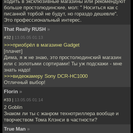
ходить в эксклюзивные магазины или рекомендуют
больше простолюдинские, мол: " Носиться как с
писанной торбой не будут, но гораздо дешевле".
Это профессиональный интерес.
That Really RUSH
»
#32 |
13.05.05 01:13
>>>приобрёл в магазине Gadget
[плачет]
Дима, я ж не знаю, это простолюдинский магазин
или с золотыми сортирами! Ты уж подскажи - мне
знать надо!
>>>видеокамеру Sony DCR-HC1000
Отличный выбор!
Florin
»
#33 |
13.05.05 01:14
2 Goblin
Знаком ли ты с жанром технотриллера вообще и
творчеством Тома Клэнси в частности?
True Man
»