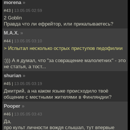
morena
»
#43 |
13.05.05 02:59
2 Goblin
Правда что ли ефрейтор, или прикалываетесь?
M.A.X.
»
#44 |
13.05.05 03:10
> Испытал несколько острых приступов педофилии
:))) А я думал, что "за совращение малолетних" - это
не статья, а тост...
shurian
»
#45 |
13.05.05 03:19
Дмитрий, а на каком языке происходило твоё
общение с местными жителями в Финляндии?
Pooper
»
#46 |
13.05.05 03:43
Да,
про культ личности вождя слышал, тут впервые