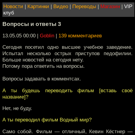
Новости
|
Картинки
|
Видео
|
Переводы
|
Магазин
|
VIP
клуб
Вопросы и ответы 3
13.05.05 00:00
|
Goblin
|
139 комментариев
Сегодня посетил одно высшее учебное заведение.
Испытал несколько острых приступов педофилии.
Больше новостей на сегодня нету.
Потому пора ответить на вопросы.
Вопросы задавать в комментсах.
А ты будешь переводить фильм [вставь своё
название]?
Нет, не буду.
А ты переводил фильм Водный мир?
Само собой. Фильм — отличный, Кевин Кёстнер —