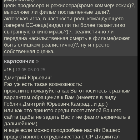
цели продюсера и режиссера(кроме коммерческих)?,
выполняет ли фильм поставленные цели?,
актерская игра, в частности роль командующего
лагерем СС-овца(видел ли ты более талантливо
сыгранную в кино мразь?)?, реалистично ли
передана насильственная смерть в фильме(может
быть слишком реалистично)?, ну и просто
собственная оценка.
карлсончик
»
#15 |
13.05.05 00:25
Дмитрий Юрьевич!
Раз уж есть такая возможность:
проясните пожалуйста как Вы относитесь к разным
вариантам обращения к Вам (имеется в виду
Гоблин,Дмитрий Юрьевич,Камрад...и др.)
или как это принято среди посетителей Вашего
сайта (дабы не задеть Вас и не фамильярничать в
дальнейшем)
и ещё если можно поподробнее насчёт Вашего
продуктивного сотрудничества с СР Диджитал