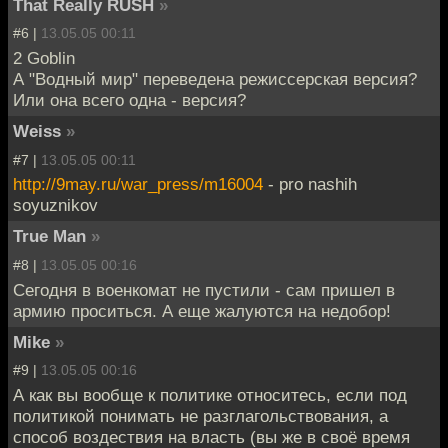
That Really RUSH
»
#6 |
13.05.05 00:11
2 Goblin
А "Водный мир" переведена режиссерская версия?
Или она всего одна - версия?
Weiss
»
#7 |
13.05.05 00:11
http://9may.ru/war_press/m16004
- pro nashih
soyuznikov
True Man
»
#8 |
13.05.05 00:16
Сегодня в военкомат не пустили - сам пришел в
армию проситься. А еще жалуются на недобор!
Mike
»
#9 |
13.05.05 00:16
А как вы вообще к политике относитесь, если под
политикой понимать не разглагольствования, а
способ воздествия на власть (вы же в своё время