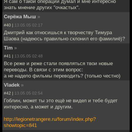
Я сам о такой операции думал и мне интересно
знать мнение других "очкастых".
Серёжа Мыш
»
#40 |
13.05.05 02:17
Дмитрий как относишься к творчеству Тимура
Шаова (надеюсь правильно склонил его фамилиё)?
Tim
»
#41 |
13.05.05 02:48
Все реже и реже стали появляться твои новые
переводы. В связи с этим вопрос:
а не надело фильмы переводить? (только честно)
Vladek
»
#42 |
13.05.05 02:54
Гоблин, может ты это ещё не видел и тебе будет
интересно, а может и другим.
http://legionetrangere.ru/forum/index.php?
showtopic=841