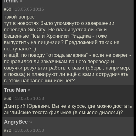
ferdik
»
#68 |
13.05.05 10:16
такой вопрос
тут в новостях было упомянуто о завершении
перевода Sin City. Не планируется ли как и
Бешенные Псы и Хронники Риддика - тоже
выпустить на лицензии? Предложений таких не
поступало? :)
и ещё. по поводу "отряда америка" - если не секрет -
понравился ли заказчикам вашего перевода и
озвучки результат работы с вами (сборы, например,
с показа) и планируют ли ещё с вами сотрудничать
в этом направлении или нет?
True Man
»
#69 |
13.05.05 10:38
Дмитрий Юрьевич, Вы не в курсе, где можно достать
английские текста фильмов (в смысле диалоги)?
AngryBee
»
#70 |
13.05.05 10:38