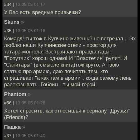
#34 |
13.05.05 01:17
У Вас есть вредные привычки?
Skuns
»
#35 |
13.05.05 01:18
Комард! ты тож в Купчино живешь? не встречал... Эх
люблю наши Купчинские степи - простор для
татаро-монгола! Застраивают правда гады!
"Попутчик" хорош однако! И "Властелин" рулит! И
"Санитары" (в смысле книга)тож круто. А твою
статью про армию, даю почитать тем, кто
спрашивает "а как там в армии", когда самому лень
рассказывать. Гоблин - ты мой герой!
Phantom
»
#36 |
13.05.05 01:28
Хотел спросить, как относишья к сериалу "Друзья"
(Friends)?
Пашка
»
#37 |
13.05.05 01:40