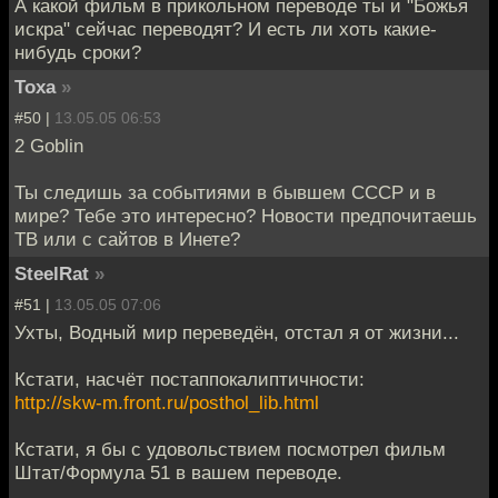
А какой фильм в прикольном переводе ты и "Божья
искра" сейчас переводят? И есть ли хоть какие-
нибудь сроки?
Toxa
»
#50 |
13.05.05 06:53
2 Goblin
Ты следишь за событиями в бывшем СССР и в
мире? Тебе это интересно? Новости предпочитаешь
ТВ или с сайтов в Инете?
SteelRat
»
#51 |
13.05.05 07:06
Ухты, Водный мир переведён, отстал я от жизни...
Кстати, насчёт постаппокалиптичности:
http://skw-m.front.ru/posthol_lib.html
Кстати, я бы с удовольствием посмотрел фильм
Штат/Формула 51 в вашем переводе.