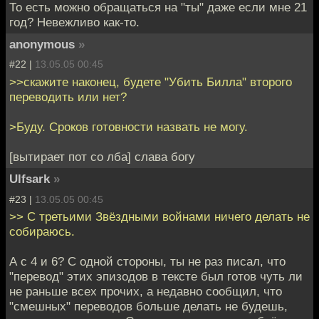
То есть можно обращаться на "ты" даже если мне 21
год? Невежливо как-то.
anonymous
»
#22 |
13.05.05 00:45
>>скажите наконец, будете "Убить Билла" второго
переводить или нет?
>Буду. Сроков готовности назвать не могу.
[вытирает пот со лба] слава богу
Ulfsark
»
#23 |
13.05.05 00:45
>> С третьими Звёздными войнами ничего делать не
собираюсь.
А с 4 и 6? С одной стороны, ты не раз писал, что
"перевод" этих эпизодов в тексте был готов чуть ли
не раньше всех прочих, а недавно сообщил, что
"смешных" переводов больше делать не будешь,