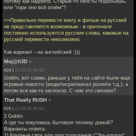
потому как надоело. Старые-то хвосты подобьёшь,
или "гори оно всё огнём"?
>>Правильно перевести книгу и фильм на русский
не представляется возможным - в оригинале
постоянно используются русские слова, каковые на
русский перевести невозможно.
Как вариант - на английский :)))
Moj@h3D
»
#24 |
13.05.05 00:50
Goblin, вот скажи, раньше у тебя на сайте были еще
игровые новости (видел\играл\качал ролик\и т.д.), а
потом все как-то заглохло. С чем это связано?
That Really RUSH
»
#25 |
13.05.05 00:51
2 Goblin
А где ты покупаешь бытовую технику домой?
Варианты ответа:
1) Крупные сети для простолюдинов ("Эльдорадо",