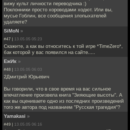
вижу культ личности переводчика :)
Поклонники просто хороводами ходют. Или вы,
мусье Гоблин, все сообщения злопыхателей
удаляете?
SiMoN
»
#47 |
13.05.05 05:23
Скажите, а как вы относитесь к той игре *TimeZero*,
бак которой у вас появился на сайте.....
ЕжИк
»
#48 |
13.05.05 06:03
2Дмитрий Юрьевич
Вы говорили, что в свое время на вас сильное
впечатление произвела книга "Зияющие высоты". А
как вы оцениваете одно из последних произведений
того же автора под названием "Русская трагедия"?
Yamakasi
»
#49 |
13.05.05 06:16