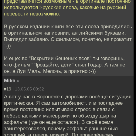
представляется возможным - в оригинале постоянно
используются >русские слова, каковые на русский
перевести невозможно.
В русском издании книги все эти слова приводились
в оригинальном написании, английскими буквами.
Выглядит забавно. С фильмом, понятно, не прокатит
:-))
И еще: во "Вскрытии бешеных псов" ты говоришь,
что фильм "Прощайте, дети" снял Годар. А там не
он, а Луи Маль. Мелочь, а приятно :-))
Mike
»
#19 |
13.05.05 00:32
А вот у нас в Воронеже с дорогами вообще ситуация
критическая. Я сам автомобилист, и в последнее
время постоянно испытываю стресс в связи с
небезопасными манёврами по объезду дыр на
асфальте (где он ещё остался). В своё время
заинтересовался, почему асфальт раньше был
хороший, а теперь никакой. По проведённому