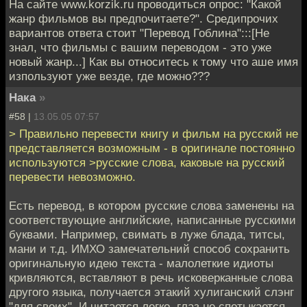
На сайте www.korzik.ru проводиться опрос: "Какой
жанр фильмов вы предпочитаете?". Средипрочих
вариантов ответа стоит "Перевод Гоблина":::[Не
знал, что фильмы с вашим переводом - это уже
новый жанр...] Как вы относитесь к тому что аше имя
изпользуют уже везде, где можно???
Нака
»
#58 |
13.05.05 07:57
> Правильно перевести книгу и фильм на русский не
представляется возможным - в оригинале постоянно
используются >русские слова, каковые на русский
перевести невозможно.
Есть перевод, в котором русские слова заменены на
соответствующие английские, написанные русскими
буквами. Например, свимать в луже блада, титсы,
мани и т.д. ИМХО замечательний способ сохранить
оригинальную идею текста - малолеткие идиоты
кривляются, вставляют в речь исковерканные слова
другого языка, получается этакий хулиганский слэнг
"для своих". И читается легко, глаз не спотыкается