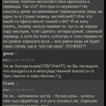
человеку понятно несоответствие оригинала и
перевода. Так что? Это просто неумение? Не
нашлось денег на вменяемых переводчиков (ведь не
один ты в стране знаешь английский)? Или это
какой-то офигительно тонкий стёб? Я не могу
понять, почему нельзя перевести, пусть не корпея
пару месяцев, чтоб сделать литературный, смачный
перевод, а хотя бы взять субтитры и тупо перевести
на уровне хорошего вуза -- всё равно ведь не будет
таких ляпов, как в "чистом кале". ПОЧЕМУ?!
ghost
»
#63 |
13.05.05 09:36
Уж не Холодильник(СПБГУНиПТ) ли Вы посещали,
что находиться в непосредственной близости от
Трез Амигоз и паба Моллис?:))
Crack
»
#64 |
13.05.05 09:40
Хе хе... напомнили шутку - Лучше дочь - шлюха,
чем сын ефрейтор. А я уж и позабыл ее. Хорошее
настроение на весь день.