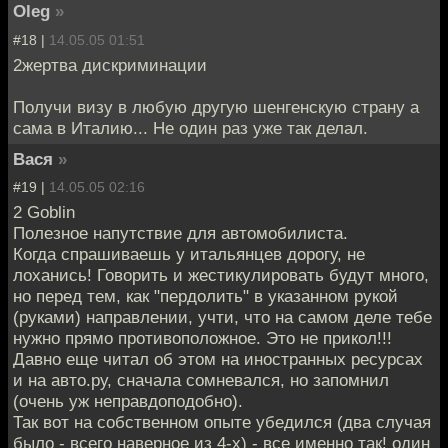
Oleg
»
#18 |
14.05.05 01:51
2жертва дискриминации
Получи визу в любую другую шенгенскую страну а
сама в Италию... Не один раз уже так делал.
Вася
»
#19 |
14.05.05 02:16
2 Goblin
Полезное напутствие для автомобилиста.
Когда спрашиваешь у итальянцев дорогу, не
лоханись! Говорить и жестикулировать будут много,
но перед тем, как "пердолить" в указанном рукой
(руками) направлении, учти, что на самом деле тебе
нужно прямо противоположное. Это не прикол!!!
Давно еще читал об этом на иностранных ресурсах
и на авто.ру, сначала сомневался, но запомнил
(очень уж неправдоподобно).
Так вот на собственном опыте убедился (два случая
было - всего наверное из 4-х) - все именно так! один