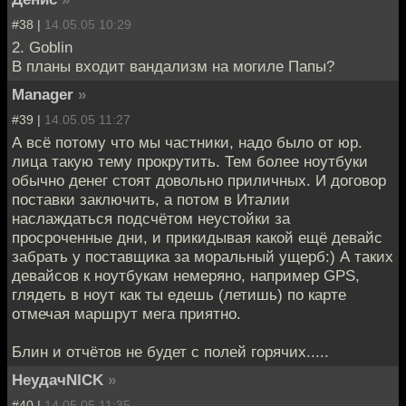
#38 |
14.05.05 10:29
2. Goblin
В планы входит вандализм на могиле Папы?
Manager
»
#39 |
14.05.05 11:27
А всё потому что мы частники, надо было от юр.
лица такую тему прокрутить. Тем более ноутбуки
обычно денег стоят довольно приличных. И договор
поставки заключить, а потом в Италии
наслаждаться подсчётом неустойки за
просроченные дни, и прикидывая какой ещё девайс
забрать у поставщика за моральный ущерб:) А таких
девайсов к ноутбукам немеряно, например GPS,
глядеть в ноут как ты едешь (летишь) по карте
отмечая маршрут мега приятно.
Блин и отчётов не будет с полей горячих.....
НеудачNICK
»
#40 |
14.05.05 11:35