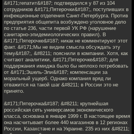
&#171;гепатит&#187; подтвердился у 87 из 104
сотрудников &#171;Пятерочки&#187;, поступивших в
инфекционные отделения Санкт-Петербурга. Против
предприятия общепита возбуждено уголовное дело
по статье 236, части первой УК РФ (нарушение
санитарно-эпидемиологических правил). В
&#171;Пятерочке&#187; никак не комментируют этот
факт. &#171;Мы не видим смысла обсуждать эту
тему&#187;, &#8211; пояснили в компании. Хотя, как
считают аналитики, &#171;Пятерочке&#187; для
поддержания имиджа было бы неплохо потребовать
от &#171;Эшель-Эли&#187; компенсации за
моральный ущерб. Однако компания вряд ли
отважится на такой шаг &#8211; в России это не
принято.
&#171;Пятерочка&#187; &#8211; крупнейшая
российская сеть универсамов экономического
класса, основана в январе 1999 г. В настоящее время
она насчитывает более 440 магазинов в 12 регионах
России, Казахстане и на Украине. 235 из них &#8211;