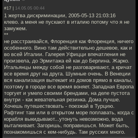
#17 |
14.05.05 00:44
1 жертва дискриминации, 2005-05-13 21:03:16
клево. а меня не пускают в италию потому что я не
замужем.
**
не расстраивайся, Флоренция как Флоренция, ничего
особенного. Вино там действительно дешевое, как и
во всей Италии. Галерея Уфицци впечатления не
произвела, до Эрмитажа ей как до Берлина. Жарко.
Итальянцы между собой не разговаривают, а кричат
все время друг на друга. Шумные очень. В Венеции
вся канализация вытекает из домов прямо в каналы,
поэтому в городе все время воняет. Западная Европа
торгует и умело своими брендами, на деле пустота
внутри - как жевательная резинка. Дома лучше.
Хочешь путешествовать - поезжай в Турцию.
Рафтинг там или в открытом море поплавать, когда с
корабля выкидывают...утонуть невозможно, вода
выталкивает. Загоришь, поправишься. Может быть,
познакомишься с кем-нибудь. Там русских много.