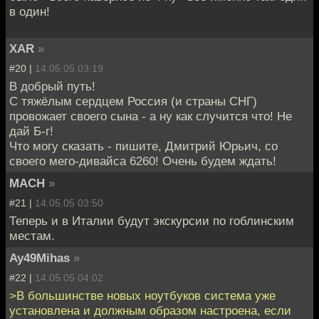
в один!
XAR
»
#20 |
14.05.05 03:19
В добрый путь!
С тяжёлым сердцем Россия (и страны СНГ)
провожает своего сына - а ну как случится что! Не
дай Б-г!
Что могу сказать - пишите, Дмитрий Юрьич, со
своего мего-дивайса 6260! Очень будем ждать!
MACH
»
#21 |
14.05.05 03:50
Теперь и в Италии будут экскурсии по гоблинским
местам.
Ay49Mihas
»
#22 |
14.05.05 04:02
>В большинстве новых ноутбуков система уже
установлена и должным образом настроена, если