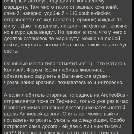
обзорный автобус, едущий по кольцевому
маршруту. Там много таких от разных компаний,
самый, наверно, удобный - 110 double-decker,
отправляется от ж/д вокзала (Термини) каждые 15
минут. Дают наушники, лекции - не фонтан, конечно,
но в курс дела введут. Но прикол в том, что у него с
десяток остановок по маршруту, можно на любой
сойти, погулять, потом обратно на такой же автобус
сесть.
Основные места типа "отметиться" :) - это Ватикан,
Колизей, Форум. Если любишь живопись,
обязательно зарулить в Ватиканские музеи -
чрезвычайно красиво, познавательно и интересно.
А если любитель старины, то садись на ArcheoBus -
отправляется тоже от Термини, только уже раз в час.
Провезут мимо основных достопримечательностей
вдоль Аппиевой дороги. Опять же, можно выйти,
поглазеть-потрогать, уехать на следующем. Особо
потрясает сама дорога - ей две с лишним тысячи
лет!!! Я не знаю, кому как, но то, что по этим вот