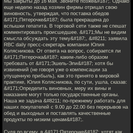
Мы закрыты до 16 мая. Звоните позже&#187;. Однако
еще неделю назад хозяин фирмы отрицал свою
виновность, утверждая, что поставка обедов
&#171;Пятерочке&#187; была прекращена до
вспышки гепатита. В торговой сети также не спешат
комментировать происшедшее. &#171;Мы не видим
смысла обсуждать эту тему&#187;, &#8211; заявила
RBC daily пресс-секретарь компании Юлия
Колясникова. От ответа на вопрос, собирается ли
&#171;Пятерочка&#187; каким-либо образом
требовать от &#171;Эшель-Эли&#187; хотя бы
извинений (не говоря уже о компенсации за
упущенную прибыль), как это принято в мировой
практике, Юлия Колясникова, по сути, ушла, сказав:
&#171;Определить виновных, меру их вины и
наказание могут только государственные органы.
Наша же задача &#8211; по-прежнему работать для
наших покупателей с 9.00 до 22.00 без перерывов на
обед и выходных и поставлять качественные
продукты по низким ценам&#187;.
Судя по всему, в &#171;Пятерочке&#187; хотят как