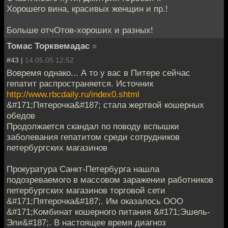
Хорошего вина, красивых женщин и пр.!
Больше отчОтов-хороших и разных!
Томас Торквемадас
»
#43 |
14.05.05 12:52
Вовремя однако... А то у вас в Питере сейчас
гепатит распространяется. Источник
http://www.rbcdaily.ru/index0.shtml
&#171;Пятерочка&#187; стала жертвой кошерных
обедов
Продолжается скандал по поводу вспышки
заболевания гепатитом среди сотрудников
петербургских магазинов
Прокуратура Санкт-Петербурга нашла
подозреваемого в массовом заражении работников
петербургских магазинов торговой сети
&#171;Пятерочка&#187;. Им оказалось ООО
&#171;Комбинат кошерного питания &#171;Эшель-
Эли&#187;. В настоящее время диагноз