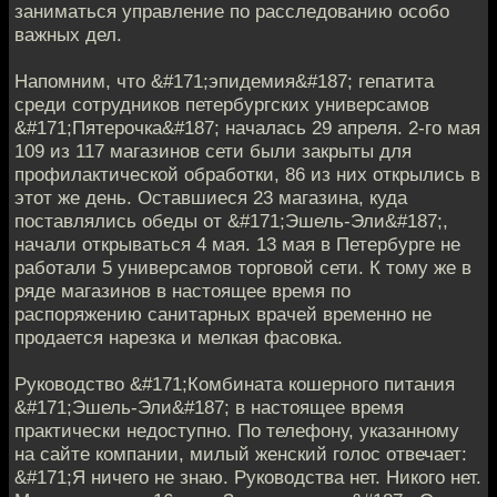
заниматься управление по расследованию особо
важных дел.
Напомним, что &#171;эпидемия&#187; гепатита
среди сотрудников петербургских универсамов
&#171;Пятерочка&#187; началась 29 апреля. 2-го мая
109 из 117 магазинов сети были закрыты для
профилактической обработки, 86 из них открылись в
этот же день. Оставшиеся 23 магазина, куда
поставлялись обеды от &#171;Эшель-Эли&#187;,
начали открываться 4 мая. 13 мая в Петербурге не
работали 5 универсамов торговой сети. К тому же в
ряде магазинов в настоящее время по
распоряжению санитарных врачей временно не
продается нарезка и мелкая фасовка.
Руководство &#171;Комбината кошерного питания
&#171;Эшель-Эли&#187; в настоящее время
практически недоступно. По телефону, указанному
на сайте компании, милый женский голос отвечает:
&#171;Я ничего не знаю. Руководства нет. Никого нет.