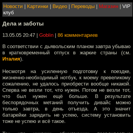
Новости
|
Картинки
|
Видео
|
Переводы
|
Магазин
|
VIP
клуб
Дела и заботы
13.05.05 20:47
|
Goblin
|
86 комментариев
В соответствии с дьявольским планом завтра убываю
в кратковременный отпуск в жаркие страны (см.
Италия
).
Несмотря на усиленную подготовку к поездке,
жизненно-необходимый нотбук, к моему превеликому
сожалению, не удалось приобрести вообще никакой.
Сперва не везли тот, что нужен. Потом не везли тот,
что был нужен ещё больше. В результате
беспорядочных метаний получить дивайс можно
только завтра, в день отъезда. А это значит
батарейки зарядить не успею, систему установить
тоже не успею и всё такое.