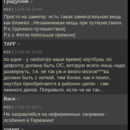
Градусник
»
#14 |
13.05.05 23:49
Просто на заметку: есть такая замечательная вещь
как блокнот...Незаменимая вещь при путешествиях.
P.s.Удачного путешествия)
P.s.s Фоток побольше привези)
TAFF
»
#15 |
13.05.05 23:49
по идее - у любого(в наше время) ноутбука, по
дефолту должна быть ОС, которую всего-лишь надо
развернуть, т.е. не так уж и много мозгое***ва
должно быть с ноткой, тем более, как я понял,
ноутбук приобретается в рабочих целях - там
немного делов. Поправьте, если че не так...
Вася
»
#16 |
14.05.05 00:21
Не заправляйся на нефирменных заправках -
особенно в Германии!
цукенг
»