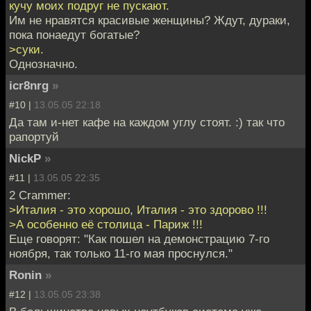
кучу моих подруг не пускают.
Им не нравятся красивые женщины? Ждут, дураки,
пока понаедут богатые?
>суки.
Однозначно.
icr8nrg
»
#10 |
13.05.05 22:18
Да там и-нет кафе на каждом углу стоят. :) так что
рапортуй
NickP
»
#11 |
13.05.05 22:35
2 Crammer:
>Италия - это хорошо, Италия - это здорово !!!
>А особенно её столица - Париж !!!
Еще говорят: "Как пошел на демонстрацию 7-го
ноября, так только 11-го мая проснулся."
Ronin
»
#12 |
13.05.05 23:38