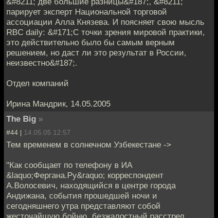
&#8211; две большие разницы&#187;, &#8211;
парирует эксперт Национальной торговой
ассоциации Алла Князева. И поясняет свою мысль
RBC daily: &#171;С точки зрения мировой практики,
это действительно было бы самым верным
решением, но даст ли это результат в России,
неизвестно&#187;.
Отдел компаний
Ирина Мандрик, 14.05.2005
The Big
»
#44 |
14.05.05 12:57
Тем временем в солнечном Узбекестане ->
"Как сообщает по телефону в ИА
&laquo;Фергана.Ру&raquo; корреспондент
А.Волосевич, находящийся в центре города
Андижана, события прошедшей ночи и
сегодняшнего утра представляют собой
жесточайшую бойню, безжалостный расстрел