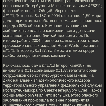
собственные объекты компании, расположенные в
основном в Петербурге и Москве, остальные &#8211;
франчайзинговые. Общий оборот сети
&#171;Пятерочка&#187; в 2004 г. составил 1,59 млрд
долл., при этом на собственные магазины пришлось
порядка 80% оборота. Компания вынашивает
амбициозные планы расширения сети до тысячи
магазинов в течение ближайших семи лет. По
итогам работы 2004 г. одно из самых авторитетных
профессиональных изданий Retail World поставил
&#171;Пятерочку&#187; на 8 место в мире среди
наиболее перспективных компаний.
Как оказалось, сама &#171;Пятерочка&#187; не
виновата в &#171;эпидемии&#187; гепатита среди
сотрудников своих петербургских магазинов. На
днях начальник эпидемиологического надзора
территориального управления федеральной службы
Роспортебнадзора по Санкт-Петербургу Олег Парков
официально объявил, что вспышка этого опасного
заболевания произошла по вине предприятия
общественного питания &#171;Эшель-Эли&#187;,