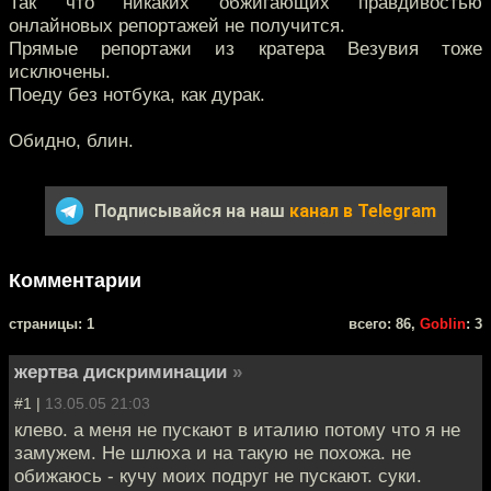
Так что никаких обжигающих правдивостью
онлайновых репортажей не получится.
Прямые репортажи из кратера Везувия тоже
исключены.
Поеду без нотбука, как дурак.
Обидно, блин.
Подписывайся на наш
канал в Telegram
Комментарии
cтраницы: 1
всего: 86,
Goblin
: 3
жертва дискриминации
»
#1 |
13.05.05 21:03
клево. а меня не пускают в италию потому что я не
замужем. Не шлюха и на такую не похожа. не
обижаюсь - кучу моих подруг не пускают. суки.