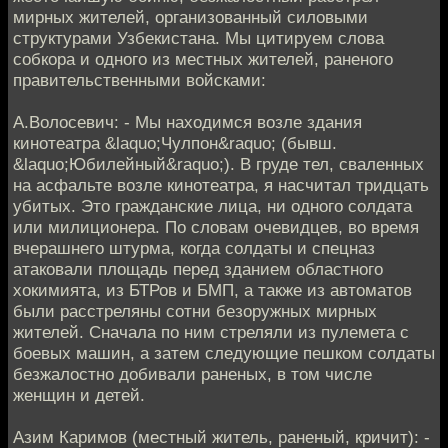
мирных жителей, организованный силовыми
структурами Узбекистана. Мы цитируем слова
собкора и одного из местных жителей, раненого
правительственными войсками:
А.Волосевич: - Мы находимся возле здания
кинотеатра &laquo;Чулпон&raquo; (бывш.
&laquo;Юбилейный&raquo;). В груде тел, сваленных
на асфальте возле кинотеатра, я насчитал тридцать
убитых. Это гражданские лица, ни одного солдата
или милиционера. По словам очевидцев, во время
вчерашнего штурма, когда солдаты и спецназ
атаковали площадь перед зданием областного
хокимията, из БТРов и БМП, а также из автоматов
были расстреляны сотни безоружных мирных
жителей. Сначала по ним стреляли из пулемета с
боевых машин, а затем следующие пешком солдаты
безжалостно добивали раненых, в том числе
женщин и детей.
Азим Каримов (местный житель, раненый, кричит): -