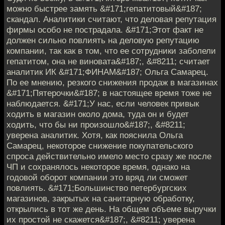
можно быстрее замять &#171;гепатитовый&#187;
скандал. Аналитики считают, что деловая репутация
фирмы особо не пострадала. &#171;Этот факт не
должен сильно повлиять на деловую репутацию
компании, так как в том, что ее сотрудники заболели
гепатитом, она не виновата&#187;, &#8211; считает
аналитик ИК &#171;ФИНАМ&#187; Ольга Самарец.
По ее мнению, резкого снижения продаж в магазинах
&#171;Пятерочки&#187; в настоящее время тоже не
наблюдается. &#171;У нас, если человек привык
ходить в магазин около дома, туда он и будет
ходить, что бы ни произошло&#187;, &#8211;
уверена аналитик. Хотя, как пояснила Ольга
Самарец, некоторое снижение покупательского
спроса действительно имело место сразу же после
ЧП и сохранялось некоторое время, однако на
годовой оборот компании это вряд ли сможет
повлиять. &#171;Большинство петербургских
магазинов, закрытых на санитарную обработку,
открылись в тот же день. На общем объеме выручки
их простой не скажется&#187;, &#8211; уверена