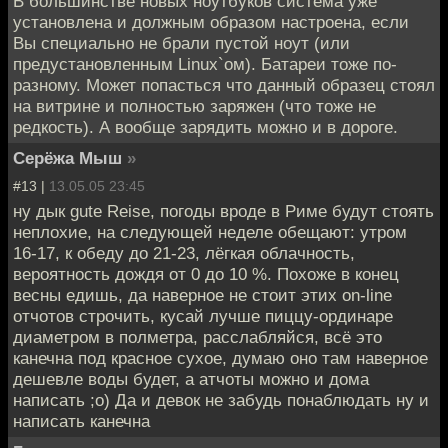
В большинстве новых ноутбуков система уже
установлена и должным образом настроена, если
Вы специально не брали пустой ноут (или
предустановленным Linux`ом). Батареи тоже по-
разному. Может попасться что данный образец стоял
на витрине и полностью заряжен (что тоже не
редкость). А вообще зарядить можно и в дороге.
Серёжа Мыш
»
#13 |
13.05.05 23:45
ну дык gute Reise, погоды вроде в Риме будут стоять
неплохие, на следующей неделе обещают: утром
16-17, к обеду до 21-23, лёгкая облачность,
вероятность дождя от 0 до 10 %. Похоже в конец
весны едишь, да наверное не стоит этих on-line
отчотов строчить, кусай лучше пиццу-ординаре
диаметром в полметра, расслабляйся, всё это
канечна под красное сухое, думаю оно там наверное
дешевле воды будет, а атчоты можно и дома
написать ;о) Да и девок не забудь понаблюдать ну и
написать канечна