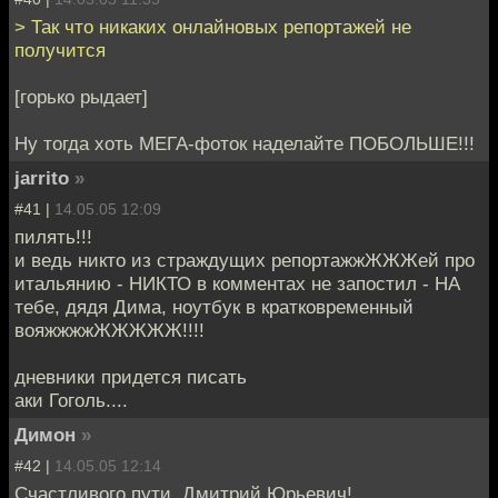
> Так что никаких онлайновых репортажей не
получится
[горько рыдает]
Ну тогда хоть МЕГА-фоток наделайте ПОБОЛЬШЕ!!!
jarrito
»
#41 |
14.05.05 12:09
пилять!!!
и ведь никто из страждущих репортажжЖЖЖей про
итальянию - НИКТО в комментах не запостил - НА
тебе, дядя Дима, ноутбук в кратковременный
вояжжжжЖЖЖЖЖ!!!!
дневники придется писать
аки Гоголь....
Димон
»
#42 |
14.05.05 12:14
Счастливого пути, Дмитрий Юрьевич!