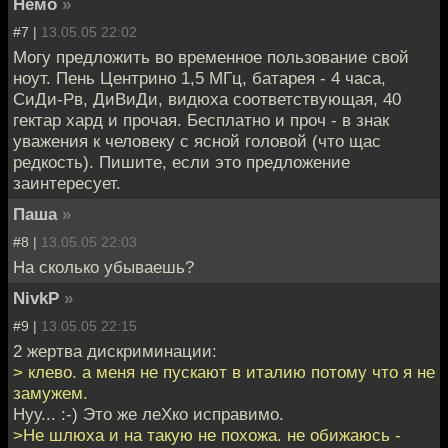
Немо
»
#7 |
13.05.05 22:02
Могу предложить во временное пользование свой
ноут. Пень Центрино 1,5 МГц, батарея - 4 часа,
СиДи-Рв, ДиВиДи, видюха соответствующая, 40
гектар хард и прочая. Бесплатно и проч - в знак
уважения к человеку с ясной головой (что щас
редкость). Пишите, если это предложение
заинтересует.
Паша
»
#8 |
13.05.05 22:03
На сколько убываешь?
NivkP
»
#9 |
13.05.05 22:15
2 жертва дискриминации:
> клево. а меня не пускают в италию потому что я не
замужем.
Нуу... :-) Это же леХко исправимо.
>Не шлюха и на такую не похожа. не обижаюсь -