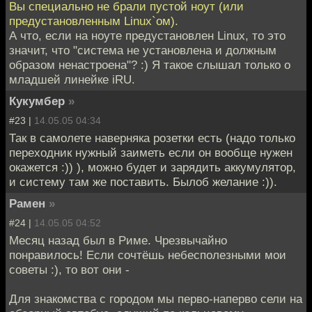
Вы специально не брали пустой ноут (или
предустановленным Linux`ом).
А что, если на ноуте предустановлен Linux, то это
значит, что "система не установлена и должным
образом ненастроена"? :) Я такое слышал только о
младшей линейке iRU.
Кукумбер
»
#23 |
14.05.05 04:34
Так в самолете наверняка розетки есть (надо только
переходник нужный заиметь если он вообще нужен
окажется :)) ), можно будет и зарядить аккумулятор,
и систему там же поставить. Былоб желание :)).
Рамен
»
#24 |
14.05.05 04:52
Месяц назад был в Риме. Чрезвычайно
понравилось! Если сочтёшь небесполезными мои
советы :), то вот они -
Для знакомства с городом мы перво-наперво сели на