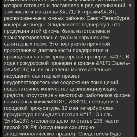
которое готовило и поставляло в ряд организаций, в
том числе и магазины &#171;Пятерочки&#187;,
расположенные в южных районах Санкт-Петербурга,
кошерные обеды. Эпидемиолог подчеркнул, что
продукция этой фирмы была изготовлена и
транспортировалась с грубым нарушением
санитарных норм. Это послужило причиной
приостановки деятельности предприятия и
проведения на нем прокурорской проверки. &#171;В
ходе прокурорской проверки в фирме &#171;Эшель-
Эли&#187; были выявлены многочисленные
нарушения санитарных правил:
неудовлетворительное содержание помещений,
недостаточное количество дезинфицирующих
средств, отсутствие у некоторых работников фирмы
санитарных книжек&#187;, &#8211; сообщили в
городской прокуратуре. 12 мая петербургская
прокуратура возбудила против &#171;Эшель-
Эли&#187; уголовное дело по статье 236, части
первой УК РФ (нарушение санитарно-
эпидемиологических правил). Следствием будет