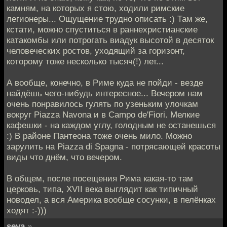
камням, на которых я стою, ходили римские
легионеры... Ощущение трудно описать :) Там же,
кстати, можно спуститься в раннехристианские
катакомбы или потрогать виадук высотой в десяток
человеческих ростов, уходящий за горизонт,
которому тоже несколько тысяч(!) лет...
А вообще, конечно, в Риме куда не пойди - везде
найдёшь чего-нибудь интересное... Вечером нам
очень понравилось гулять по узеньким улочкам
вокруг Piazza Navona и в Campo de'Fiori. Мелкие
кафешки - на каждом углу, голодным не останешься
:) В районе Пантеона тоже очень мило. Можно
зарулить на Piazza di Spagna - потрясающей красоты
виды что днём, что вечером.
В общем, после посещения Рима какая-то там
церковь, типа, XVII века выглядит как типичный
новодел, а вся Америка вообще сосунки, в пелёнках
ходят :-)))
seva
»