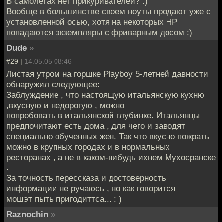
В самолетах нет прикуривателей? :)
Вообще в большинстве своем ноуты продают уже с
установленной осью, хотя на некоторых HP
попадаются экземпляры с фриварным досом :)
Dude
»
#29 |
14.05.05 08:46
Листая утром на горшке Playboy 5-летней давности
обнаружил следующее:
Заблуждение , что настоящую итальянскую кухню
,вкусную и недорогую , можно
попробовать в итальянской глубинке. Итальянцы
предпочитают есть дома , для чего и заводят
специально обученных жен. Так что вкусно пожрать
можно в крупных городах и в нормальных
ресторанах , а не в каком-нибудь ихнем Мухосранске
.
За точность перессказа и достоверность
информации не ручаюсь , но как говорится
мошэт пыть пригодиттса... : )
Raznochin
»