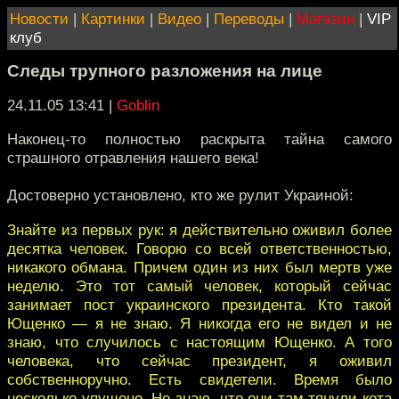
Новости
|
Картинки
|
Видео
|
Переводы
|
Магазин
|
VIP
клуб
Cледы трупного разложения на лице
24.11.05 13:41
|
Goblin
Наконец-то полностью раскрыта тайна самого
страшного отравления нашего века!
Достоверно установлено, кто же рулит Украиной:
Знайте из первых рук: я действительно оживил более
десятка человек. Говорю со всей ответственностью,
никакого обмана. Причем один из них был мертв уже
неделю. Это тот самый человек, который сейчас
занимает пост украинского президента. Кто такой
Ющенко — я не знаю. Я никогда его не видел и не
знаю, что случилось с настоящим Ющенко. А того
человека, что сейчас президент, я оживил
собственноручно. Есть свидетели. Время было
несколько упущено. Не знаю, что они там тянули кота