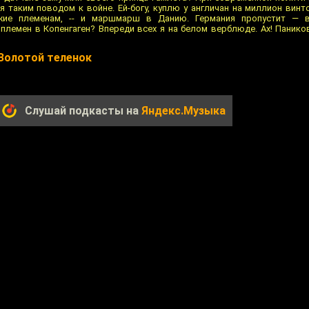
я таким поводом к войне. Ей-богу, куплю у англичан на миллион винт
жие племенам, -- и маршмарш в Данию. Германия пропустит — в
племен в Копенгаген? Впереди всех я на белом верблюде. Ах! Паников
 Золотой теленок
Слушай подкасты на
Яндекс.Музыка