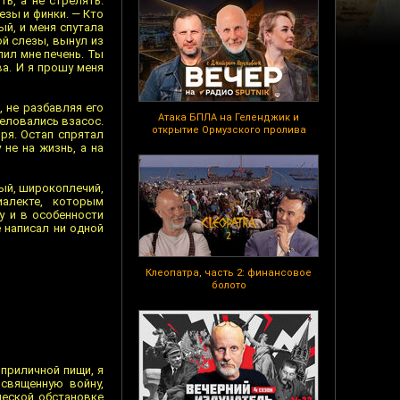
ь, а не стрелять.
зы и финки. — Кто
ый, и меня спутала
ой слезы, вынул из
лил мне печень. Ты
ва. И я прошу меня
, не разбавляя его
Атака БПЛА на Геленджик и
целовались взасос.
открытие Ормузского пролива
ря. Остап спрятал
не на жизнь, а на
ный, широкоплечий,
иалекте, которым
у и в особенности
е написал ни одной
Клеопатра, часть 2: финансовое
болото
м приличной пищи, я
священную войну,
ческой обстановке