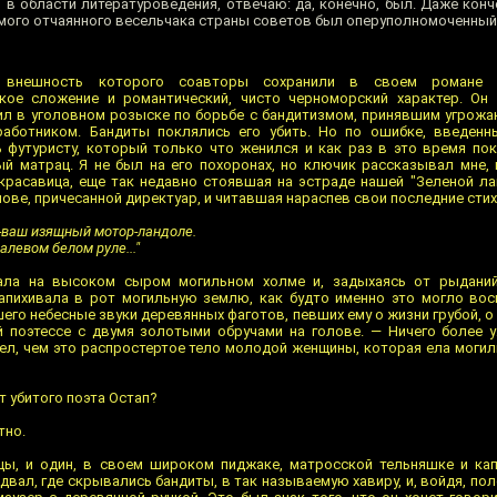
 в области литературоведения, отвечаю: да, конечно, был. Даже кон
амого отчаянного весельчака страны советов был оперуполномоченный
, внешность которого соавторы сохранили в своем романе
ское сложение и романтический, чисто черноморский характер. Он
ил в уголовном розыске по борьбе с бандитизмом, принявшим угрож
аботником. Бандиты поклялись его убить. Но по ошибке, введенн
 футуристу, который только что женился и как раз в это время по
й матрац. Я не был на его похоронах, но ключик рассказывал мне,
, красавица, еще так недавно стоявшая на эстраде нашей "Зеленой ла
ове, причесанной директуар, и читавшая нараспев свои последние стих
и-ваш изящный мотор-ландоле.
левом белом руле..."
ежала на высоком сыром могильном холме и, задыхаясь от рыданий
апихивала в рот могильную землю, как будто именно это могло во
го небесные звуки деревянных фаготов, певших ему о жизни грубой, о 
 поэтессе с двумя золотыми обручами на голове. — Ничего более у
дел, чем это распростертое тело молодой женщины, которая ела моги
т убитого поэта Остап?
тно.
цы, и один, в своем широком пиджаке, матросской тельняшке и кап
двал, где скрывались бандиты, в так называемую хавиру, и, войдя, по