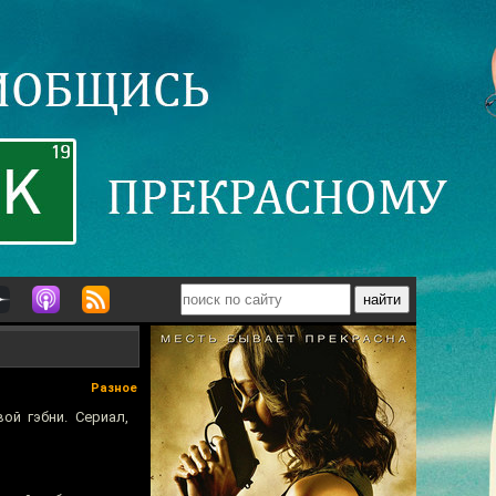
Разное
ой гэбни. Сериал,