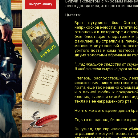
Будучи экспертом с мировым именем
легко догадаться, что прототипом с
Цытата:
Брат футуриста был Остап
неприкосновенности: атлетиче
отношения к литературе и служ
был блестящим оперативным р
фамилией, выстрелили в печень
магазине двуспальный полосаты
убитого поэта и сама поэтесса
двумя золотыми обручами на гол
"...Радикальное средство от скук
Я люблю ваши смуглые руки на эма
...теперь, распростершись, л
искаженным лицом хватала и з
поэта, еще так недавно слышавше
и о вечной любви к прекрасной
ключик,- в жизни своей я не ви
текла из ее накрашенного рта.
Но что же в это время делал бра
То, что он сделал, было невероя
Он узнал, где скрываются убий
страшный и могучий, вошел в по