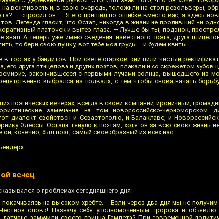
аузер с деревянной ручкой. Это был знак того, что он хочет говорит
на вежливость и, в свою очередь, положили на стол револьверы, обре
ата? — спросил он. — Я его пришил по ошибке вместо вас, я здесь нов
тов. Легенда гласит, что Остап, никогда в жизни не проливший ни одн
оративный платочек и вытер глаза. — Лучше бы ты, подонок, простре
е знал. А теперь уже имею сведения: известного поэта, друга птицело
ить, то бери свою пушку, вот тебе моя грудь — и будем квиты.
 в гостях у бандитов. При свете огарков они пили чистый ректификат
та, его друга птицелова и других поэтов, плакали и со скрежетом зубов 
ремирие, закончившееся с первыми лучами солнца, вышедшего из мо
репятственно выбрался из подвала, с тем чтобы снова начать борьбу 
их поэтических вечерах, всегда в своей компании, ироничный, громад
ористические замечания на том новороссийско-черноморском д
тот диалект свойствен и Севастополю, и Балаклаве, и Новороссийск
рнику Одессы. Остапа тянуло к поэтам, хотя он за всю свою жизнь н
 он, конечно, был поэт, самый своеобразный из всех нас.
Бендера.
мой венец
сказывался о проблемах сегодняшнего дня:
он, покачиваясь на высоком хребте. -- Если через два дня мы не получи
 Честное слово! Назначу себя уполномоченным пророка и объявлю 
м датчане замучили своего принца Гамлета? При современной полити