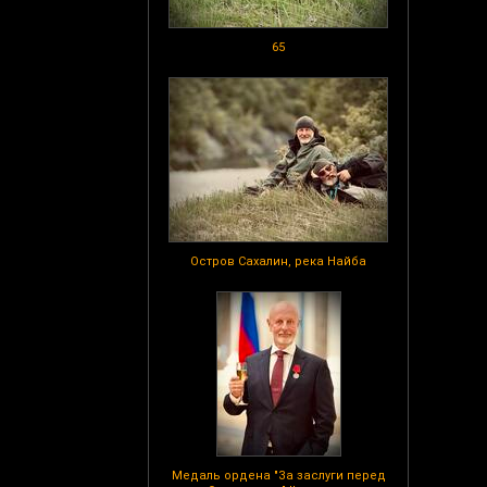
65
Остров Сахалин, река Найба
Медаль ордена "За заслуги перед