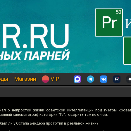
оды
Магазин
VIP
ал о непростой жизни советской интеллигенции под гнётом кровав
енный кинематограф категории "Гэ", говорить там не о чем.
 был ли у Остапа Бендера прототип в реальной жизни?