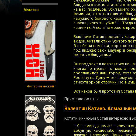
служебное оружие — пистолет-м
Бандиты ответили вежливостью 
из вас, подлецов, убил моего бр
Магазин
фамилия,- ответил один из банди
наружного бокового кармана дек
знаешь, кого ты убил? — Тогда н
извинить. А если не можете прост
Всю ночь Остап провел в хавире
водой, читали стихи убитого поэ
Это были поминки, короткое пе
под пиджак свой маузер и бесп
смерть с бандитами.
Он продолжал появляться на наш
иногда отпуская с места юм
прославился наш город, хотя э
Ростову-на-Дону — вечному сопе
стихотворной строчки. Но в душе
Империя ножей
Вот каков был прототип Остапа 
Примерно вот так.
Валентин Катаев. Алмазный 
Кстати, книжный Остап интересно вы
-- Я -- эмир-динамит! -- кричал 
взбунтую какие-либо племена.
джихад. Например, Дании. Заче