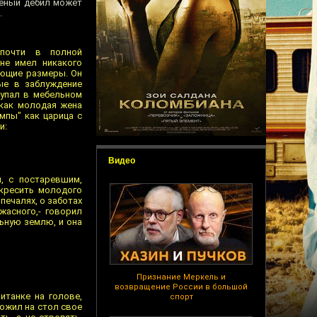
ченый дебил может
.
 почти в полной
 не имел никакого
ающие размеры. Он
ые в заблуждение
купал в мебельном
 как молодая жена
мпы" как царица с
и:
Видео
, с постаревшим,
скресить молодого
печалях, о заботах
жасного,- говорил
льную землю, и она
Признание Меркель и
возвращение России в большой
итанке на голове,
спорт
ложил на стол свое